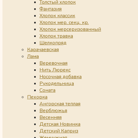
Толстый хлопок
Фантазия
Хлопок классик
Хлопок мер. секц. кр.
Хлопок мерсеризованный
Хлопок травка
Шелкопряд
Карачаевская
Лама
Веревочная
Нить Люрекс
Носочная добавка
Рукодельница
Соната
Пехорка
Ангорская теплая
Верблюжья
Весенняя
Детская Новинка
Детский Каприз
Жемчужная