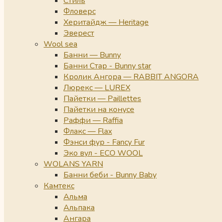
Стиль
Фловерс
Херитайдж — Heritage
Эверест
Wool sea
Банни — Bunny
Банни Стар - Bunny star
Кролик Ангора — RABBIT ANGORA
Люрекс — LUREX
Пайетки — Paillettes
Пайетки на конусе
Раффи — Raffia
Флакс — Flax
Фэнси фур - Fancy Fur
Эко вул - ECO WOOL
WOLANS YARN
Банни беби - Bunny Baby
Камтекс
Альма
Альпака
Ангара