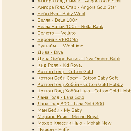
Ангора Голд Симли - Angora Gold Simli
Ангора Голд Стар - Angora Gold Star
Беби Вул - Baby Wool
Белла - Bella 100г
Белла Батик 100г - Bella Batik
Велюто — Velluto
Верона - VERONA
Вултайм — Wooltime
Дива - Diva
Дива Омбре Батик - Diva Ombre Batik
Кид Роял - Kid Royal
Коттон Голд - Cotton Gold
Коттон Беби Софт - Cotton Baby Soft
Коттон Голд Хобби - Cotton Gold Hobby
Коттон Голд Хобби Нью - Cotton Gold Hob
Лана Голд - Lana Gold
Лана Голд 800 - Lana Gold 800
Май Беби - My Baby
Мерино Роял - Merino Royal
Мохер Классик Нью - Mohair New
Пуффи - Puffy