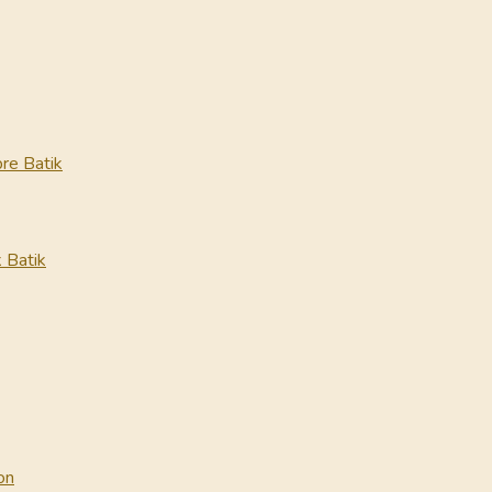
re Batik
 Batik
on