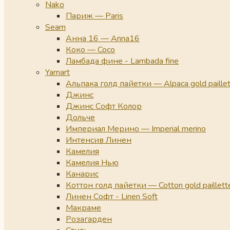
Nako
Париж — Paris
Seam
Анна 16 — Anna16
Коко — Coco
Ламбада фине - Lambada fine
Yarnart
Альпака голд пайетки — Alpaca gold paille
Джинс
Джинс Софт Колор
Дольче
Империал Мерино — Imperial merino
Интенсив Линен
Камелия
Камелия Нью
Канарис
Коттон голд пайетки — Cotton gold paillett
Линен Софт - Linen Soft
Макраме
Розагарден