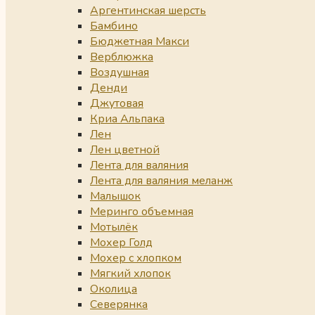
Аргентинская шерсть
Бамбино
Бюджетная Макси
Верблюжка
Воздушная
Денди
Джутовая
Криа Альпака
Лен
Лен цветной
Лента для валяния
Лента для валяния меланж
Малышок
Меринго объемная
Мотылёк
Мохер Голд
Мохер с хлопком
Мягкий хлопок
Околица
Северянка