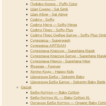
Пуффи Колор - Puffy Color
Шал Симли - Sal Simli
Шал Абие - Sal Abiye
Софти - Softy
Софти Мега — Softy Mega
Софти Плюс - Softy Plus
Софти Плюс Омбре Батик - Softy Plus Omb
Супервош - Superwash
Супервош ARTISAN
Суперлана Классик - Superlana Klasik
Суперлана Классик Батик - Superlana Klasik
Суперлана Макси - Superlana Maxi
Фореве - Forever
Хеппи Кидс - Happy Kids
Шекерим Беби - Sekerim Baby
Шекерим Беби Батик - Sekerim Baby Batik
Gazzal
Беби Коттон — Baby Cotton
Беби Коттон XL — Baby Cotton XL
Органик Беби Коттон — Organic Baby Cott