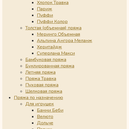
Хлопок Травка
Париж
Пуффи
Пуффи Колор
Толстая (объемная) пряжа
Меринго Объемная
Альпина Ангора Меланж
Херитайдж
Суперлана Макси
Бамбуковая пряжа
Буклированная пряжа
Летняя пряжа
Пряжа Травка
Пуховая пряжа
Шелковая пряжа
Пряжа по назначению
Для игрушек
Банни Беби
Велюто
Дольче