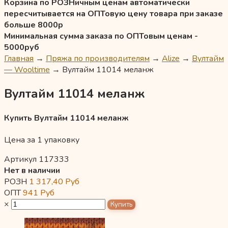
Корзина по РОЗНичным ценам автоматически
пересчитывается на ОПТовую цену товара при заказе
больше 8000р
Минимальная сумма заказа по ОПТовым ценам -
5000руб
Главная
→
Пряжа по производителям
→
Alize
→
Вултайм
— Wooltime
→
Вултайм 11014 меланж
Вултайм 11014 меланж
Купить Вултайм 11014 меланж
Цена за 1 упаковку
Артикул 117333
Нет в наличии
РОЗН
1 317,40
Руб
ОПТ
941
Руб
×