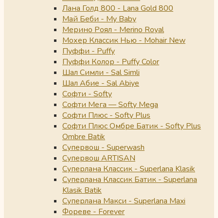
Лана Голд 800 - Lana Gold 800
Май Беби - My Baby
Мерино Роял - Merino Royal
Мохер Классик Нью - Mohair New
Пуффи - Puffy
Пуффи Колор - Puffy Color
Шал Симли - Sal Simli
Шал Абие - Sal Abiye
Софти - Softy
Софти Мега — Softy Mega
Софти Плюс - Softy Plus
Софти Плюс Омбре Батик - Softy Plus
Ombre Batik
Супервош - Superwash
Супервош ARTISAN
Суперлана Классик - Superlana Klasik
Суперлана Классик Батик - Superlana
Klasik Batik
Суперлана Макси - Superlana Maxi
Фореве - Forever