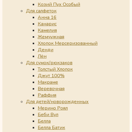
Козий Пух Особый
Для салфеток
Анна 16
Канарис
Камелия
Жемчужная
Хлопок Мерсеризованный
Денди
Лён
Для сумок/рюкзаков
Толстый Хлопок
Джут 100%
Макраме
Веревочная
Раффия
Для детей/новорожденных
Мерино Роял
Беби Вул
Белла
Белла Батик