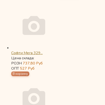
Софти Мега 329...
Цена склада:
РОЗН
737,80
Руб
ОПТ
527
Руб