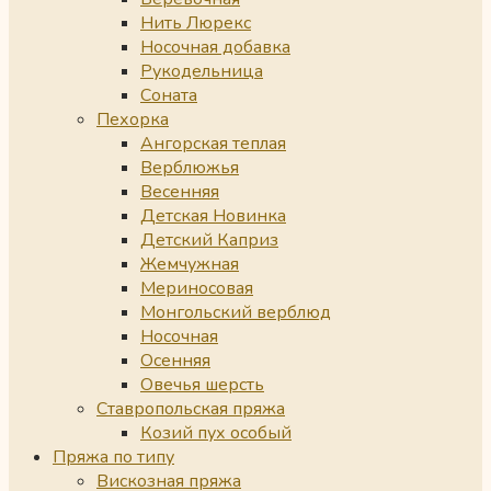
Нить Люрекс
Носочная добавка
Рукодельница
Соната
Пехорка
Ангорская теплая
Верблюжья
Весенняя
Детская Новинка
Детский Каприз
Жемчужная
Мериносовая
Монгольский верблюд
Носочная
Осенняя
Овечья шерсть
Ставропольская пряжа
Козий пух особый
Пряжа по типу
Вискозная пряжа