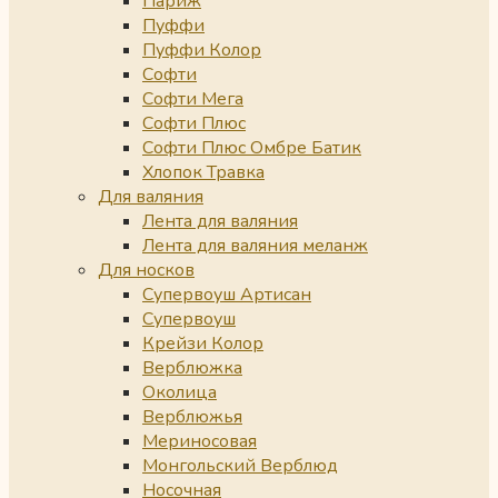
Париж
Пуффи
Пуффи Колор
Софти
Софти Мега
Софти Плюс
Софти Плюс Омбре Батик
Хлопок Травка
Для валяния
Лента для валяния
Лента для валяния меланж
Для носков
Супервоуш Артисан
Супервоуш
Крейзи Колор
Верблюжка
Околица
Верблюжья
Мериносовая
Монгольский Верблюд
Носочная