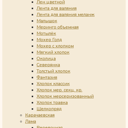
Лен цветной
Лента для валяния
Лента для валяния меланж
Малышок
Меринго объемная
Мотылёк
Мохер Голд
Мохер с хлопком
Мягкий хлопок
Околица
Северянка
Толстый хлопок
Фантазия
Хлопок классик
Хлопок мер. секц. кр.
Хлопок мерсеризованный
Хлопок травка
Шелкопряд
Карачаевская
Лама
Веревочная