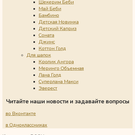
Шекерим Беби
Май Беби
Бамбино
Детская Новинка
Детский Каприз
Соната
Джинс
Коттон Голд
Для шапок
Кролик Ангора
Меринго Объемная
Лана Голд
Суперлана Макси
Эверест
Читайте наши новости и задавайте вопросы
во Вконтакте
в Одноклассниках