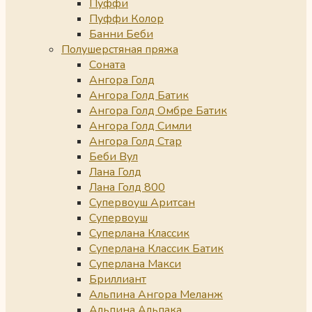
Пуффи
Пуффи Колор
Банни Беби
Полушерстяная пряжа
Соната
Ангора Голд
Ангора Голд Батик
Ангора Голд Омбре Батик
Ангора Голд Симли
Ангора Голд Стар
Беби Вул
Лана Голд
Лана Голд 800
Супервоуш Аритсан
Супервоуш
Суперлана Классик
Суперлана Классик Батик
Суперлана Макси
Бриллиант
Альпина Ангора Меланж
Альпина Альпака