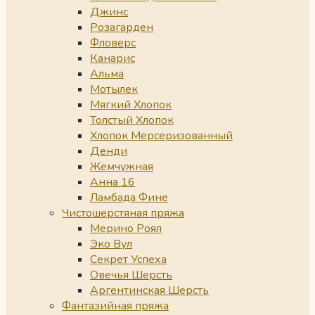
Джинс
Розагарден
Фловерс
Канарис
Альма
Мотылек
Мягкий Хлопок
Толстый Хлопок
Хлопок Мерсеризованный
Денди
Жемчужная
Анна 16
Ламбада Фине
Чистошерстяная пряжа
Мерино Роял
Эко Вул
Секрет Успеха
Овечья Шерсть
Аргентинская Шерсть
Фантазийная пряжа