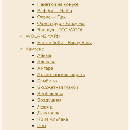
Пайетки на конусе
Раффи — Raffia
Флакс — Flax
Фэнси фур - Fancy Fur
Эко вул - ECO WOOL
WOLANS YARN
Банни беби - Bunny Baby
Камтекс
Альма
Альпака
Ангара
Аргентинская шерсть
Бамбино
Бюджетная Макси
Верблюжка
Воздушная
Денди
Джутовая
Криа Альпака
Лен