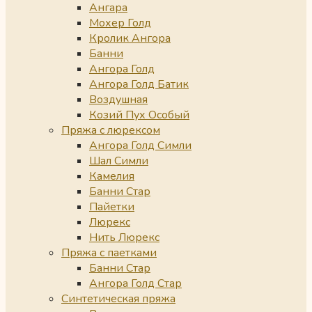
Ангара
Мохер Голд
Кролик Ангора
Банни
Ангора Голд
Ангора Голд Батик
Воздушная
Козий Пух Особый
Пряжа с люрексом
Ангора Голд Симли
Шал Симли
Камелия
Банни Стар
Пайетки
Люрекс
Нить Люрекс
Пряжа с паетками
Банни Стар
Ангора Голд Стар
Синтетическая пряжа