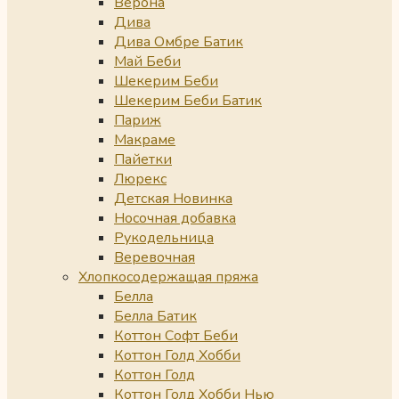
Верона
Дива
Дива Омбре Батик
Май Беби
Шекерим Беби
Шекерим Беби Батик
Париж
Макраме
Пайетки
Люрекс
Детская Новинка
Носочная добавка
Рукодельница
Веревочная
Хлопкосодержащая пряжа
Белла
Белла Батик
Коттон Софт Беби
Коттон Голд Хобби
Коттон Голд
Коттон Голд Хобби Нью