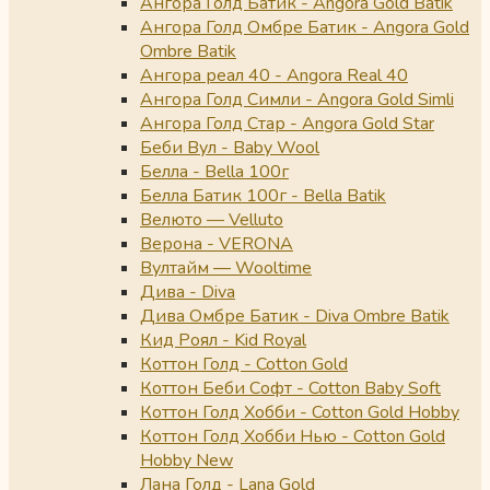
Ангора Голд Батик - Angora Gold Batik
Ангора Голд Омбре Батик - Angora Gold
Ombre Batik
Ангора реал 40 - Angora Real 40
Ангора Голд Симли - Angora Gold Simli
Ангора Голд Стар - Angora Gold Star
Беби Вул - Baby Wool
Белла - Bella 100г
Белла Батик 100г - Bella Batik
Велюто — Velluto
Верона - VERONA
Вултайм — Wooltime
Дива - Diva
Дива Омбре Батик - Diva Ombre Batik
Кид Роял - Kid Royal
Коттон Голд - Cotton Gold
Коттон Беби Софт - Cotton Baby Soft
Коттон Голд Хобби - Cotton Gold Hobby
Коттон Голд Хобби Нью - Cotton Gold
Hobby New
Лана Голд - Lana Gold