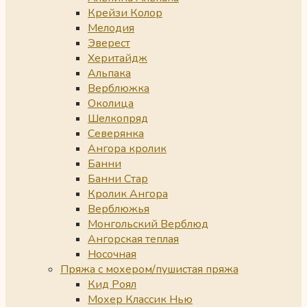
Крейзи Колор
Мелодия
Эверест
Херитайдж
Альпака
Верблюжка
Околица
Шелкопряд
Северянка
Ангора кролик
Банни
Банни Стар
Кролик Ангора
Верблюжья
Монгольский Верблюд
Ангорская теплая
Носочная
Пряжа с мохером/пушистая пряжа
Кид Роял
Мохер Классик Нью