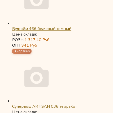
Вултайм 466 бежевый темный
Цена склада:
РОЗН
1 317,40
Руб
ОПТ
941
Руб
Супервош ARTISAN 036 терракот
Цена склада: