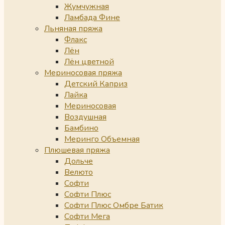
Жумчужная
Ламбада Фине
Льняная пряжа
Флакс
Лён
Лён цветной
Мериносовая пряжа
Детский Каприз
Лайка
Мериносовая
Воздушная
Бамбино
Меринго Объемная
Плюшевая пряжа
Дольче
Велюто
Софти
Софти Плюс
Софти Плюс Омбре Батик
Софти Мега