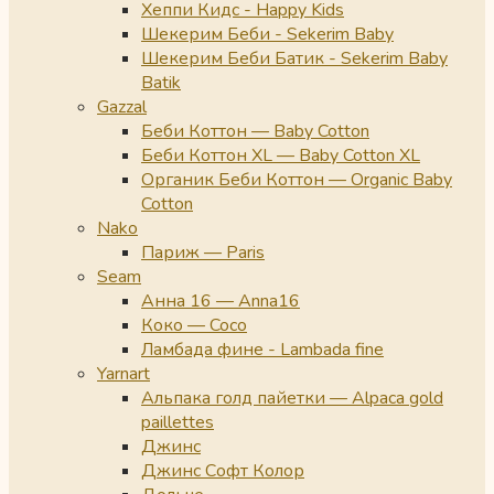
Хеппи Кидс - Happy Kids
Шекерим Беби - Sekerim Baby
Шекерим Беби Батик - Sekerim Baby
Batik
Gazzal
Беби Коттон — Baby Cotton
Беби Коттон XL — Baby Cotton XL
Органик Беби Коттон — Organic Baby
Cotton
Nako
Париж — Paris
Seam
Анна 16 — Anna16
Коко — Coco
Ламбада фине - Lambada fine
Yarnart
Альпака голд пайетки — Alpaca gold
paillettes
Джинс
Джинс Софт Колор