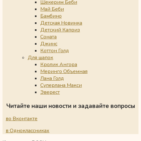
Шекерим Беби
Май Беби
Бамбино
Детская Новинка
Детский Каприз
Соната
Джинс
Коттон Голд
Для шапок
Кролик Ангора
Меринго Объемная
Лана Голд
Суперлана Макси
Эверест
Читайте наши новости и задавайте вопросы
во Вконтакте
в Одноклассниках