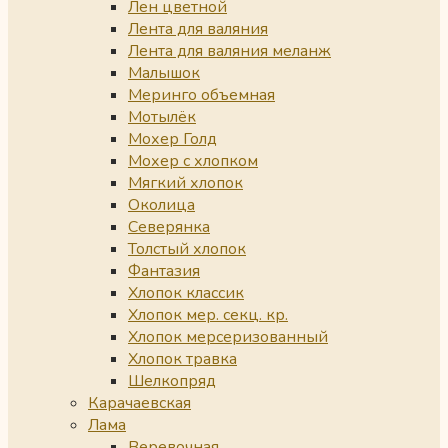
Лен цветной
Лента для валяния
Лента для валяния меланж
Малышок
Меринго объемная
Мотылёк
Мохер Голд
Мохер с хлопком
Мягкий хлопок
Околица
Северянка
Толстый хлопок
Фантазия
Хлопок классик
Хлопок мер. секц. кр.
Хлопок мерсеризованный
Хлопок травка
Шелкопряд
Карачаевская
Лама
Веревочная