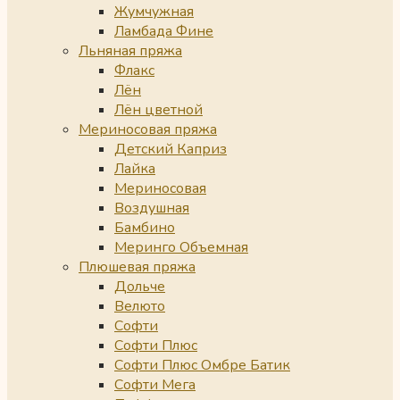
Жумчужная
Ламбада Фине
Льняная пряжа
Флакс
Лён
Лён цветной
Мериносовая пряжа
Детский Каприз
Лайка
Мериносовая
Воздушная
Бамбино
Меринго Объемная
Плюшевая пряжа
Дольче
Велюто
Софти
Софти Плюс
Софти Плюс Омбре Батик
Софти Мега