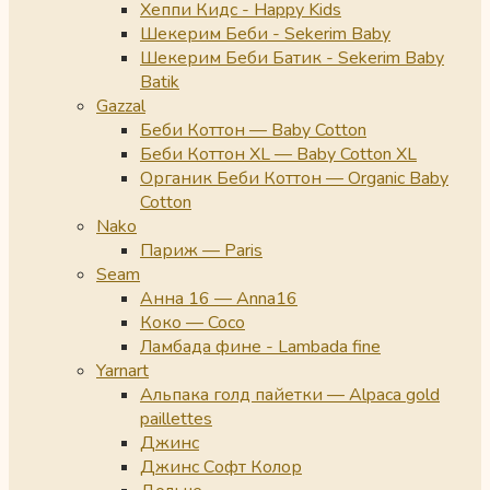
Хеппи Кидс - Happy Kids
Шекерим Беби - Sekerim Baby
Шекерим Беби Батик - Sekerim Baby
Batik
Gazzal
Беби Коттон — Baby Cotton
Беби Коттон XL — Baby Cotton XL
Органик Беби Коттон — Organic Baby
Cotton
Nako
Париж — Paris
Seam
Анна 16 — Anna16
Коко — Coco
Ламбада фине - Lambada fine
Yarnart
Альпака голд пайетки — Alpaca gold
paillettes
Джинс
Джинс Софт Колор