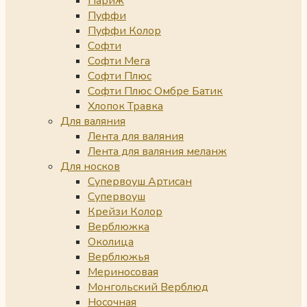
Париж
Пуффи
Пуффи Колор
Софти
Софти Мега
Софти Плюс
Софти Плюс Омбре Батик
Хлопок Травка
Для валяния
Лента для валяния
Лента для валяния меланж
Для носков
Супервоуш Артисан
Супервоуш
Крейзи Колор
Верблюжка
Околица
Верблюжья
Мериносовая
Монгольский Верблюд
Носочная