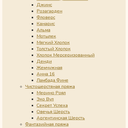
Джинс
Розагарден
Фловерс
Канарис
Альма
Мотылек
Мягкий Хлопок
Толстый Хлопок
Хлопок Мерсеризованный
Денди
Жемчужная
Анна 16
Ламбада Фине
Чистошерстяная пряжа
Мерино Роял
Эко Вул
Секрет Успеха
Овечья Шерсть
Аргентинская Шерсть
Фантазийная пряжа