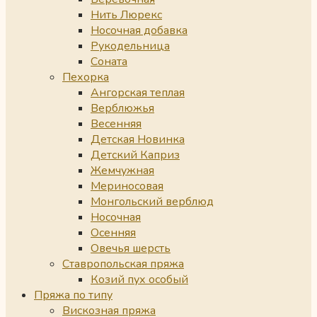
Нить Люрекс
Носочная добавка
Рукодельница
Соната
Пехорка
Ангорская теплая
Верблюжья
Весенняя
Детская Новинка
Детский Каприз
Жемчужная
Мериносовая
Монгольский верблюд
Носочная
Осенняя
Овечья шерсть
Ставропольская пряжа
Козий пух особый
Пряжа по типу
Вискозная пряжа