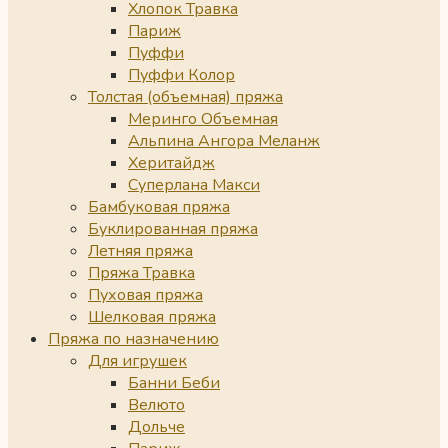
Хлопок Травка
Париж
Пуффи
Пуффи Колор
Толстая (объемная) пряжа
Меринго Объемная
Альпина Ангора Меланж
Херитайдж
Суперлана Макси
Бамбуковая пряжа
Буклированная пряжа
Летняя пряжа
Пряжа Травка
Пуховая пряжа
Шелковая пряжа
Пряжа по назначению
Для игрушек
Банни Беби
Велюто
Дольче