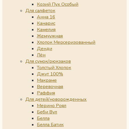
Козий Пух Особый
Для салфеток
Анна 16
Канарис
Камелия
Жемчужная
Хлопок Мерсеризованный
Денди
Лён
Для сумок/рюкзаков
Толстый Хлопок
Джут 100%
Макраме
Веревочная
Раффия
Для детей/новорожденных
Мерино Роял
Беби Вул
Белла
Белла Батик