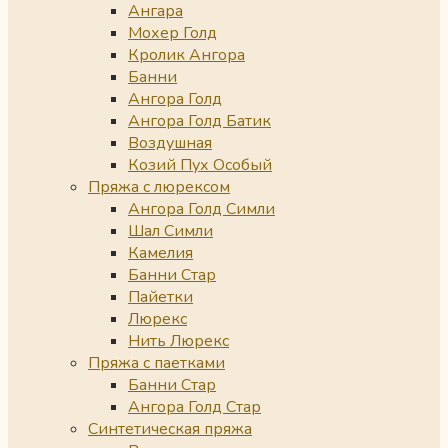
Ангара
Мохер Голд
Кролик Ангора
Банни
Ангора Голд
Ангора Голд Батик
Воздушная
Козий Пух Особый
Пряжа с люрексом
Ангора Голд Симли
Шал Симли
Камелия
Банни Стар
Пайетки
Люрекс
Нить Люрекс
Пряжа с паетками
Банни Стар
Ангора Голд Стар
Синтетическая пряжа