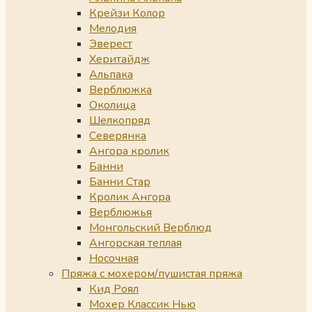
Крейзи Колор
Мелодия
Эверест
Херитайдж
Альпака
Верблюжка
Околица
Шелкопряд
Северянка
Ангора кролик
Банни
Банни Стар
Кролик Ангора
Верблюжья
Монгольский Верблюд
Ангорская теплая
Носочная
Пряжа с мохером/пушистая пряжа
Кид Роял
Мохер Классик Нью