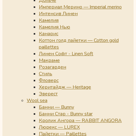
Дольче
Империал Мерино — Imperial merino
Интенсив Линен
Камелия
Камелия Нью
Канарис
Коттон голд пайетки — Cotton gold
paillettes
Линен Софт - Linen Soft
Макраме
Розагарден
Стиль
Фловерс
Херитайдж — Heritage
Эверест
Wool sea
Банни — Bunny
Банни Стар - Bunny star
Кролик Ангора — RABBIT ANGORA
Люрекс — LUREX
Пайетки — Paillettes