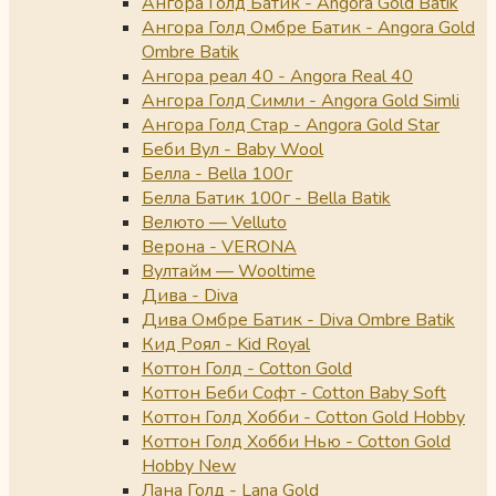
Ангора Голд Батик - Angora Gold Batik
Ангора Голд Омбре Батик - Angora Gold
Ombre Batik
Ангора реал 40 - Angora Real 40
Ангора Голд Симли - Angora Gold Simli
Ангора Голд Стар - Angora Gold Star
Беби Вул - Baby Wool
Белла - Bella 100г
Белла Батик 100г - Bella Batik
Велюто — Velluto
Верона - VERONA
Вултайм — Wooltime
Дива - Diva
Дива Омбре Батик - Diva Ombre Batik
Кид Роял - Kid Royal
Коттон Голд - Cotton Gold
Коттон Беби Софт - Cotton Baby Soft
Коттон Голд Хобби - Cotton Gold Hobby
Коттон Голд Хобби Нью - Cotton Gold
Hobby New
Лана Голд - Lana Gold