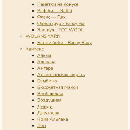
Пайетки на конусе
Раффи — Raffia
Флакс — Flax
Фэнси фур - Fancy Fur
Эко вул - ECO WOOL
WOLANS YARN
Банни беби - Bunny Baby
Камтекс
Альма
Альпака
Ангара
Аргентинская шерсть
Бамбино
Бюджетная Макси
Верблюжка
Воздушная
Денди
Джутовая
Криа Альпака
Лен