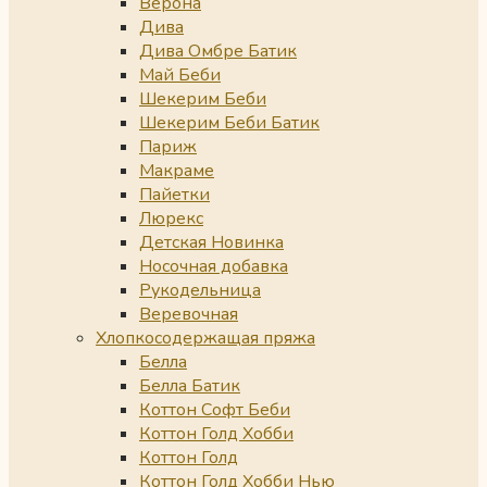
Верона
Дива
Дива Омбре Батик
Май Беби
Шекерим Беби
Шекерим Беби Батик
Париж
Макраме
Пайетки
Люрекс
Детская Новинка
Носочная добавка
Рукодельница
Веревочная
Хлопкосодержащая пряжа
Белла
Белла Батик
Коттон Софт Беби
Коттон Голд Хобби
Коттон Голд
Коттон Голд Хобби Нью