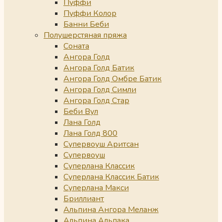
Пуффи
Пуффи Колор
Банни Беби
Полушерстяная пряжа
Соната
Ангора Голд
Ангора Голд Батик
Ангора Голд Омбре Батик
Ангора Голд Симли
Ангора Голд Стар
Беби Вул
Лана Голд
Лана Голд 800
Супервоуш Аритсан
Супервоуш
Суперлана Классик
Суперлана Классик Батик
Суперлана Макси
Бриллиант
Альпина Ангора Меланж
Альпина Альпака