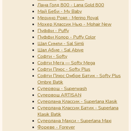
Лана Голд 800 - Lana Gold 800
Май Беби - My Baby
Мерино Роял - Merino Royal
Мохер Классик Нью - Mohair New
Пуффи - Puffy
Пуффи Колор - Puffy Color
Шал Симли - Sal Simli
Шал Абие - Sal Abiye
Софти - Softy
Софти Мега — Softy Mega
Софти Плюс - Softy Plus
Софти Плюс Омбре Батик - Softy Plus
Ombre Batik
Супервош - Superwash
Супервош ARTISAN
Суперлана Классик - Superlana Klasik
Суперлана Классик Батик - Superlana
Klasik Batik
Суперлана Макси - Superlana Maxi
Фореве - Forever