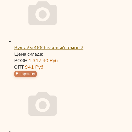
Вултайм 466 бежевый темный
Цена склада:
РОЗН
1 317,40
Руб
ОПТ
941
Руб