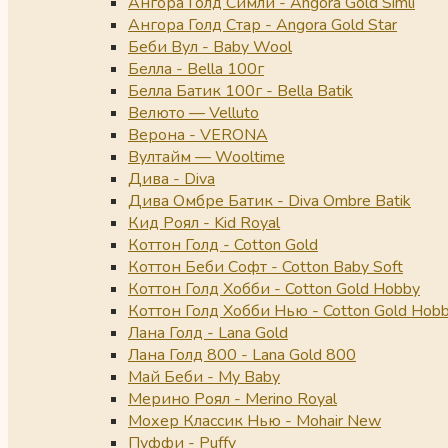
Ангора Голд Симли - Angora Gold Simli
Ангора Голд Стар - Angora Gold Star
Беби Вул - Baby Wool
Белла - Bella 100г
Белла Батик 100г - Bella Batik
Велюто — Velluto
Верона - VERONA
Вултайм — Wooltime
Дива - Diva
Дива Омбре Батик - Diva Ombre Batik
Кид Роял - Kid Royal
Коттон Голд - Cotton Gold
Коттон Беби Софт - Cotton Baby Soft
Коттон Голд Хобби - Cotton Gold Hobby
Коттон Голд Хобби Нью - Cotton Gold Hob
Лана Голд - Lana Gold
Лана Голд 800 - Lana Gold 800
Май Беби - My Baby
Мерино Роял - Merino Royal
Мохер Классик Нью - Mohair New
Пуффи - Puffy