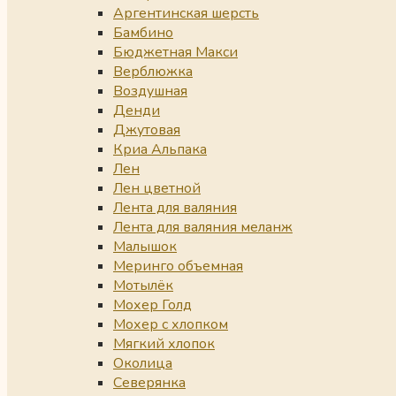
Аргентинская шерсть
Бамбино
Бюджетная Макси
Верблюжка
Воздушная
Денди
Джутовая
Криа Альпака
Лен
Лен цветной
Лента для валяния
Лента для валяния меланж
Малышок
Меринго объемная
Мотылёк
Мохер Голд
Мохер с хлопком
Мягкий хлопок
Околица
Северянка