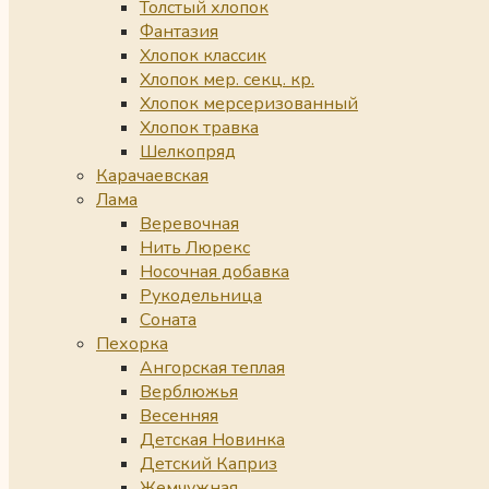
Толстый хлопок
Фантазия
Хлопок классик
Хлопок мер. секц. кр.
Хлопок мерсеризованный
Хлопок травка
Шелкопряд
Карачаевская
Лама
Веревочная
Нить Люрекс
Носочная добавка
Рукодельница
Соната
Пехорка
Ангорская теплая
Верблюжья
Весенняя
Детская Новинка
Детский Каприз
Жемчужная