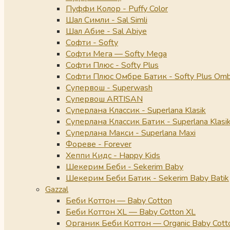
Пуффи Колор - Puffy Color
Шал Симли - Sal Simli
Шал Абие - Sal Abiye
Софти - Softy
Софти Мега — Softy Mega
Софти Плюс - Softy Plus
Софти Плюс Омбре Батик - Softy Plus Omb
Супервош - Superwash
Супервош ARTISAN
Суперлана Классик - Superlana Klasik
Суперлана Классик Батик - Superlana Klasik
Суперлана Макси - Superlana Maxi
Фореве - Forever
Хеппи Кидс - Happy Kids
Шекерим Беби - Sekerim Baby
Шекерим Беби Батик - Sekerim Baby Batik
Gazzal
Беби Коттон — Baby Cotton
Беби Коттон XL — Baby Cotton XL
Органик Беби Коттон — Organic Baby Cott