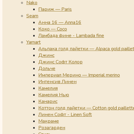
Nako
Париж — Paris
Seam
Анна 16 — Anna16
Коко — Coco
Ламбада фине - Lambada fine
Yarnart
Альпака голд пайетки — Alpaca gold paille
Джинс
Джинс Софт Колор
Дольче
Империал Мерино — Imperial merino
Интенсив Линен
Камелия
Камелия Нью
Канарис
Коттон голд пайетки — Cotton gold paillett
Линен Софт - Linen Soft
Макраме
Розагарден