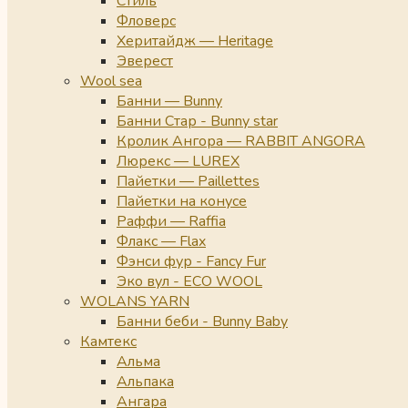
Стиль
Фловерс
Херитайдж — Heritage
Эверест
Wool sea
Банни — Bunny
Банни Стар - Bunny star
Кролик Ангора — RABBIT ANGORA
Люрекс — LUREX
Пайетки — Paillettes
Пайетки на конусе
Раффи — Raffia
Флакс — Flax
Фэнси фур - Fancy Fur
Эко вул - ECO WOOL
WOLANS YARN
Банни беби - Bunny Baby
Камтекс
Альма
Альпака
Ангара