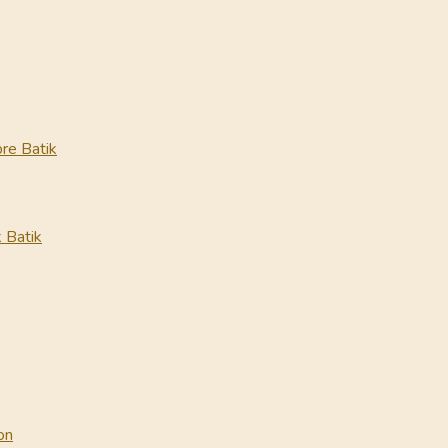
re Batik
 Batik
on