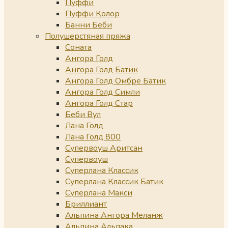
Пуффи
Пуффи Колор
Банни Беби
Полушерстяная пряжа
Соната
Ангора Голд
Ангора Голд Батик
Ангора Голд Омбре Батик
Ангора Голд Симли
Ангора Голд Стар
Беби Вул
Лана Голд
Лана Голд 800
Супервоуш Аритсан
Супервоуш
Суперлана Классик
Суперлана Классик Батик
Суперлана Макси
Бриллиант
Альпина Ангора Меланж
Альпина Альпака