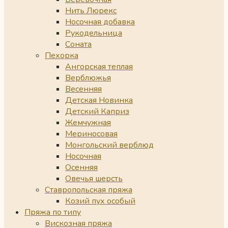
Нить Люрекс
Носочная добавка
Рукодельница
Соната
Пехорка
Ангорская теплая
Верблюжья
Весенняя
Детская Новинка
Детский Каприз
Жемчужная
Мериносовая
Монгольский верблюд
Носочная
Осенняя
Овечья шерсть
Ставропольская пряжа
Козий пух особый
Пряжа по типу
Вискозная пряжа