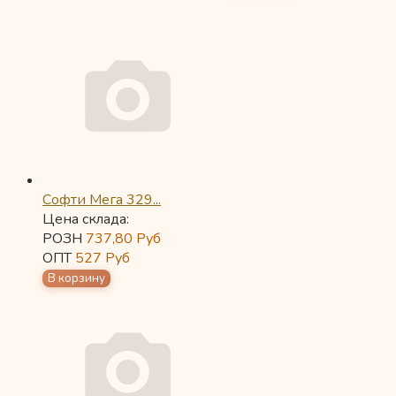
Софти Мега 329...
Цена склада:
РОЗН
737,80
Руб
ОПТ
527
Руб