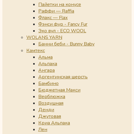
Пайетки на конусе
Раффи — Raffia
Флакс — Flax
Фэнси фур - Fancy Fur
Эко вул - ECO WOOL
WOLANS YARN
Банни беби - Bunny Baby
Камтекс
Альма
Альпака
Ангара
Аргентинская шерсть
Бамбино
Бюджетная Макси
Верблюжка
Воздушная
Денди
Джутовая
Криа Альпака
Лен