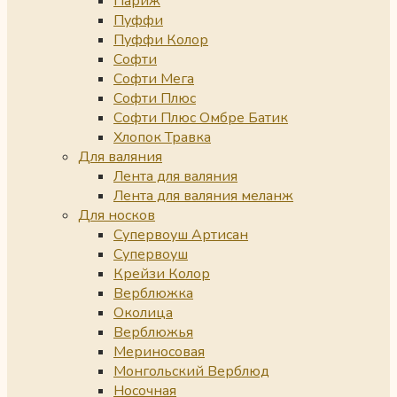
Париж
Пуффи
Пуффи Колор
Софти
Софти Мега
Софти Плюс
Софти Плюс Омбре Батик
Хлопок Травка
Для валяния
Лента для валяния
Лента для валяния меланж
Для носков
Супервоуш Артисан
Супервоуш
Крейзи Колор
Верблюжка
Околица
Верблюжья
Мериносовая
Монгольский Верблюд
Носочная