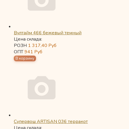
Вултайм 466 бежевый темный
Цена склада:
РОЗН
1 317,40
Руб
ОПТ
941
Руб
Супервош ARTISAN 036 терракот
Цена склада: