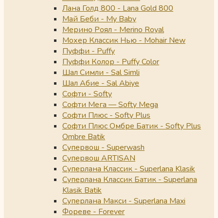
Лана Голд 800 - Lana Gold 800
Май Беби - My Baby
Мерино Роял - Merino Royal
Мохер Классик Нью - Mohair New
Пуффи - Puffy
Пуффи Колор - Puffy Color
Шал Симли - Sal Simli
Шал Абие - Sal Abiye
Софти - Softy
Софти Мега — Softy Mega
Софти Плюс - Softy Plus
Софти Плюс Омбре Батик - Softy Plus
Ombre Batik
Супервош - Superwash
Супервош ARTISAN
Суперлана Классик - Superlana Klasik
Суперлана Классик Батик - Superlana
Klasik Batik
Суперлана Макси - Superlana Maxi
Фореве - Forever