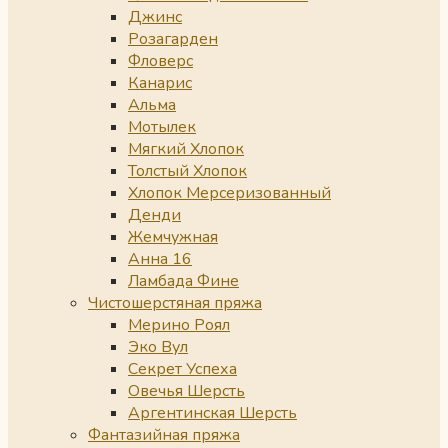
Джинс
Розагарден
Фловерс
Канарис
Альма
Мотылек
Мягкий Хлопок
Толстый Хлопок
Хлопок Мерсеризованный
Денди
Жемчужная
Анна 16
Ламбада Фине
Чистошерстяная пряжа
Мерино Роял
Эко Вул
Секрет Успеха
Овечья Шерсть
Аргентинская Шерсть
Фантазийная пряжа