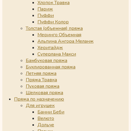
Хлопок Травка
Париж
Пуффи
Пуффи Колор
Толстая (объемная) пряжа
Меринго Объемная
Альпина Ангора Меланж
Херитайдж
Суперлана Макси
Бамбуковая пряжа
Буклированная пряжа
Летняя пряжа
Пряжа Травка
Пуховая пряжа
Шелковая пряжа
Пряжа по назначению
Для игрушек
Банни Беби
Велюто
Дольче