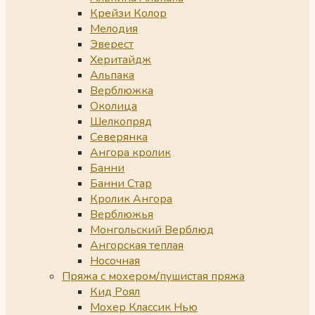
Крейзи Колор
Мелодия
Эверест
Херитайдж
Альпака
Верблюжка
Околица
Шелкопряд
Северянка
Ангора кролик
Банни
Банни Стар
Кролик Ангора
Верблюжья
Монгольский Верблюд
Ангорская теплая
Носочная
Пряжа с мохером/пушистая пряжа
Кид Роял
Мохер Классик Нью