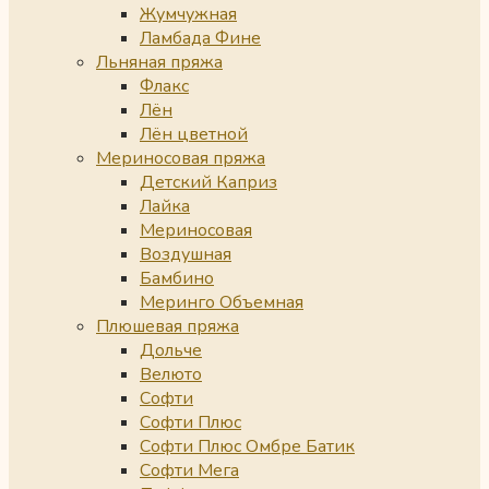
Жумчужная
Ламбада Фине
Льняная пряжа
Флакс
Лён
Лён цветной
Мериносовая пряжа
Детский Каприз
Лайка
Мериносовая
Воздушная
Бамбино
Меринго Объемная
Плюшевая пряжа
Дольче
Велюто
Софти
Софти Плюс
Софти Плюс Омбре Батик
Софти Мега