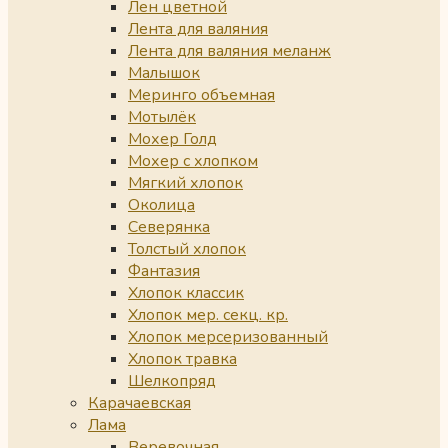
Лен цветной
Лента для валяния
Лента для валяния меланж
Малышок
Меринго объемная
Мотылёк
Мохер Голд
Мохер с хлопком
Мягкий хлопок
Околица
Северянка
Толстый хлопок
Фантазия
Хлопок классик
Хлопок мер. секц. кр.
Хлопок мерсеризованный
Хлопок травка
Шелкопряд
Карачаевская
Лама
Веревочная