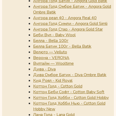
Ангора Голд Батик - Angora Gold Batik
Ангора Голд Омбре Батик - Angora Gold
Ombre Batik
Ангора реал 40 - Angora Real 40
Ангора Голд Симли - Angora Gold Simli
Ангора Голд Стар - Angora Gold Star
Беби Вул - Baby Wool
Белла - Bella 100г
Белла Батик 100г - Bella Batik
Велюто — Velluto
Верона - VERONA
Вултайм — Wooltime
Дива - Diva
Дива Омбре Батик - Diva Ombre Batik
Кид Роял - Kid Royal
Коттон Голд - Cotton Gold
Коттон Беби Софт - Cotton Baby Soft
Коттон Голд Хобби - Cotton Gold Hobby
Коттон Голд Хобби Нью - Cotton Gold
Hobby New
Лана Голд - Lana Gold