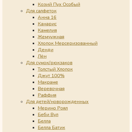
Козий Пух Особый
Для салфеток
Анна 16
Канарис
Камелия
Жемчужная
Хлопок Мерсеризованный
Денди
Лён
Для сумок/рюкзаков
Толстый Хлопок
Джут 100%
Макраме
Веревочная
Раффия
Для детей/новорожденных
Мерино Роял
Беби Вул
Белла
Белла Батик