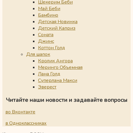
Шекерим Беби
Май Беби
Бамбино
Детская Новинка
Детский Каприз
Соната
Джинс
Коттон Голд
Для шапок
Кролик Ангора
Меринго Объемная
Лана Голд
Суперлана Макси
Эверест
Читайте наши новости и задавайте вопросы
во Вконтакте
в Одноклассниках