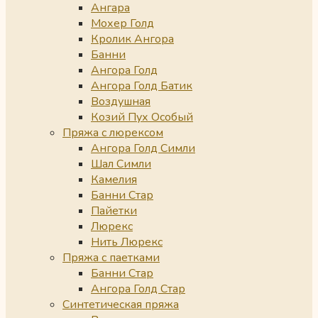
Ангара
Мохер Голд
Кролик Ангора
Банни
Ангора Голд
Ангора Голд Батик
Воздушная
Козий Пух Особый
Пряжа с люрексом
Ангора Голд Симли
Шал Симли
Камелия
Банни Стар
Пайетки
Люрекс
Нить Люрекс
Пряжа с паетками
Банни Стар
Ангора Голд Стар
Синтетическая пряжа