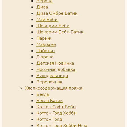
Верона
Дива
Дива Омбре Батик
Май Беби
Шекерим Беби
Шекерим Беби Батик
Париж
Макраме
Пайетки
Люрекс
Детская Новинка
Носочная добавка
Рукодельница
Веревочная
Хлопкосодержащая пряжа
Белла
Белла Батик
Коттон Софт Беби
Коттон Голд Хобби
Коттон Голд
Коттон Голд Хобби Нью