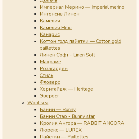
Дольче
Империал Мерино — Imperial merino
Интенсив Линен
Камелия
Камелия Нью
Канарис
Коттон голд пайетки — Cotton gold
paillettes
Линен Софт - Linen Soft
Макраме
Розагарден
Стиль
Фловерс
Херитайдж — Heritage
Эверест
Wool sea
Банни — Bunny
Банни Стар - Bunny star
Кролик Ангора — RABBIT ANGORA
Люрекс — LUREX
Пайетки — Paillettes