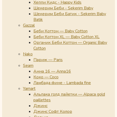
Хеппи Кидс - Happy Kids
Шекерим Беби - Sekerim Baby
Шекерим Беби Батик - Sekerim Baby
Batik
Gazzal
Беби Коттон — Baby Cotton
Беби Коттон XL — Baby Cotton XL
Органик Беби Коттон — Organic Baby
Cotton
Nako
Париж — Paris
Seam
Анна 16 — Anna16
Коко — Coco
Ламбада фине - Lambada fine
Yarnart
Альпака голд пайетки — Alpaca gold
paillettes
Джинс
Джинс Софт Колор