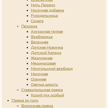
Нить Люрекс
Носочная добавка
Рукодельница
Соната
Пехорка
Ангорская теплая
Верблюжья
Весенняя
Детская Новинка
Детский Каприз
Жемчужная
Мериносовая
Монгольский верблюд
Носочная
Осенняя
Овечья шерсть
Ставропольская пряжа
Козий пух особый
Пряжа по типу
Вискозная пряжа