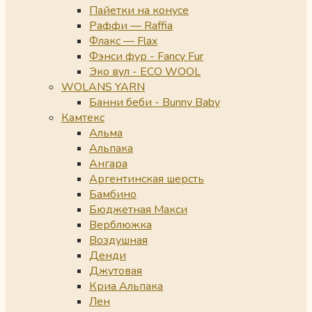
Пайетки на конусе
Раффи — Raffia
Флакс — Flax
Фэнси фур - Fancy Fur
Эко вул - ECO WOOL
WOLANS YARN
Банни беби - Bunny Baby
Камтекс
Альма
Альпака
Ангара
Аргентинская шерсть
Бамбино
Бюджетная Макси
Верблюжка
Воздушная
Денди
Джутовая
Криа Альпака
Лен