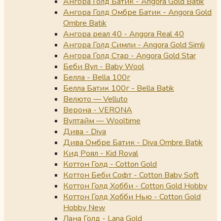
Ангора Голд Батик - Angora Gold Batik
Ангора Голд Омбре Батик - Angora Gold
Ombre Batik
Ангора реал 40 - Angora Real 40
Ангора Голд Симли - Angora Gold Simli
Ангора Голд Стар - Angora Gold Star
Беби Вул - Baby Wool
Белла - Bella 100г
Белла Батик 100г - Bella Batik
Велюто — Velluto
Верона - VERONA
Вултайм — Wooltime
Дива - Diva
Дива Омбре Батик - Diva Ombre Batik
Кид Роял - Kid Royal
Коттон Голд - Cotton Gold
Коттон Беби Софт - Cotton Baby Soft
Коттон Голд Хобби - Cotton Gold Hobby
Коттон Голд Хобби Нью - Cotton Gold
Hobby New
Лана Голд - Lana Gold