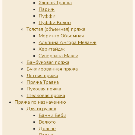
Хлопок Травка
Париж
Пуффи
Пуффи Колор
Толстая (объемная) пряжа
Меринго Объемная
Альпина Ангора Меланж
Херитайдж
Суперлана Макси
Бамбуковая пряжа
Буклированная пряжа
Летняя пряжа
Пряжа Травка
Пуховая пряжа
Шелковая пряжа
Пряжа по назначению
Для игрушек
Банни Беби
Велюто
Дольче