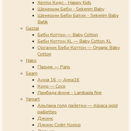
Хеппи Кидс - Happy Kids
Шекерим Беби - Sekerim Baby
Шекерим Беби Батик - Sekerim Baby
Batik
Gazzal
Беби Коттон — Baby Cotton
Беби Коттон XL — Baby Cotton XL
Органик Беби Коттон — Organic Baby
Cotton
Nako
Париж — Paris
Seam
Анна 16 — Anna16
Коко — Coco
Ламбада фине - Lambada fine
Yarnart
Альпака голд пайетки — Alpaca gold
paillettes
Джинс
Джинс Софт Колор