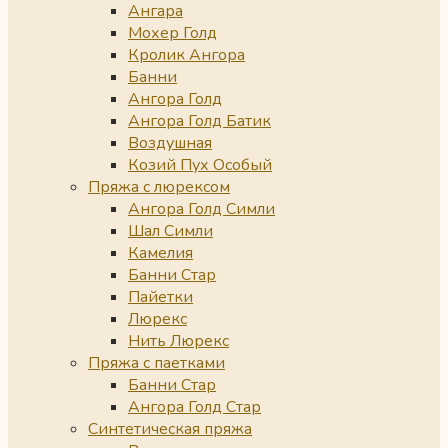
Ангара
Мохер Голд
Кролик Ангора
Банни
Ангора Голд
Ангора Голд Батик
Воздушная
Козий Пух Особый
Пряжа с люрексом
Ангора Голд Симли
Шал Симли
Камелия
Банни Стар
Пайетки
Люрекс
Нить Люрекс
Пряжа с паетками
Банни Стар
Ангора Голд Стар
Синтетическая пряжа