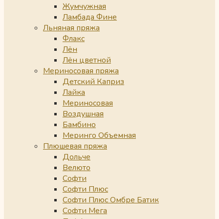
Жумчужная
Ламбада Фине
Льняная пряжа
Флакс
Лён
Лён цветной
Мериносовая пряжа
Детский Каприз
Лайка
Мериносовая
Воздушная
Бамбино
Меринго Объемная
Плюшевая пряжа
Дольче
Велюто
Софти
Софти Плюс
Софти Плюс Омбре Батик
Софти Мега