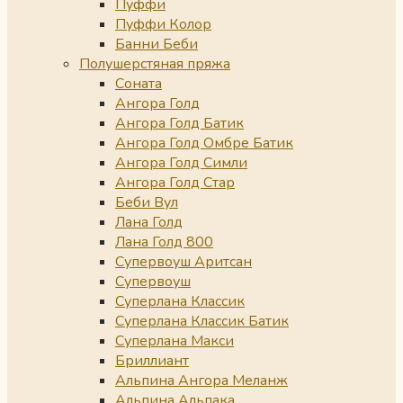
Пуффи
Пуффи Колор
Банни Беби
Полушерстяная пряжа
Соната
Ангора Голд
Ангора Голд Батик
Ангора Голд Омбре Батик
Ангора Голд Симли
Ангора Голд Стар
Беби Вул
Лана Голд
Лана Голд 800
Супервоуш Аритсан
Супервоуш
Суперлана Классик
Суперлана Классик Батик
Суперлана Макси
Бриллиант
Альпина Ангора Меланж
Альпина Альпака