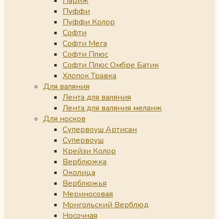
Париж
Пуффи
Пуффи Колор
Софти
Софти Мега
Софти Плюс
Софти Плюс Омбре Батик
Хлопок Травка
Для валяния
Лента для валяния
Лента для валяния меланж
Для носков
Супервоуш Артисан
Супервоуш
Крейзи Колор
Верблюжка
Околица
Верблюжья
Мериносовая
Монгольский Верблюд
Носочная