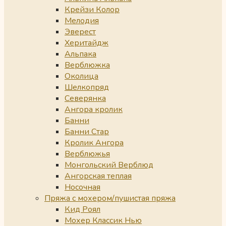
Крейзи Колор
Мелодия
Эверест
Херитайдж
Альпака
Верблюжка
Околица
Шелкопряд
Северянка
Ангора кролик
Банни
Банни Стар
Кролик Ангора
Верблюжья
Монгольский Верблюд
Ангорская теплая
Носочная
Пряжа с мохером/пушистая пряжа
Кид Роял
Мохер Классик Нью