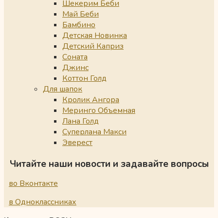
Шекерим Беби
Май Беби
Бамбино
Детская Новинка
Детский Каприз
Соната
Джинс
Коттон Голд
Для шапок
Кролик Ангора
Меринго Объемная
Лана Голд
Суперлана Макси
Эверест
Читайте наши новости и задавайте вопросы
во Вконтакте
в Одноклассниках