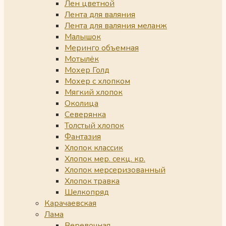
Лен цветной
Лента для валяния
Лента для валяния меланж
Малышок
Меринго объемная
Мотылёк
Мохер Голд
Мохер с хлопком
Мягкий хлопок
Околица
Северянка
Толстый хлопок
Фантазия
Хлопок классик
Хлопок мер. секц. кр.
Хлопок мерсеризованный
Хлопок травка
Шелкопряд
Карачаевская
Лама
Веревочная