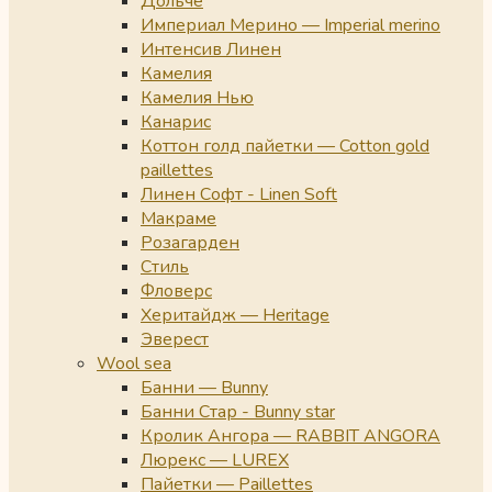
Дольче
Империал Мерино — Imperial merino
Интенсив Линен
Камелия
Камелия Нью
Канарис
Коттон голд пайетки — Cotton gold
paillettes
Линен Софт - Linen Soft
Макраме
Розагарден
Стиль
Фловерс
Херитайдж — Heritage
Эверест
Wool sea
Банни — Bunny
Банни Стар - Bunny star
Кролик Ангора — RABBIT ANGORA
Люрекс — LUREX
Пайетки — Paillettes