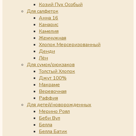
Козий Пух Особый
Для салфеток
Анна 16
Канарис
Камелия
Жемчужная
Хлопок Мерсеризованный
Денди
Лён
Для сумок/рюкзаков
Толстый Хлопок
Джут 100%
Макраме
Веревочная
Раффия
Для детей/новорожденных
Мерино Роял
Беби Вул
Белла
Белла Батик