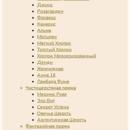
Джинс
Розагарден
Фловерс
Канарис
Альма
Мотылек
Мягкий Хлопок
Толстый Хлопок
Хлопок Мерсеризованный
Денди
Жемчужная
Анна 16
Ламбада Фине
Чистошерстяная пряжа
Мерино Роял
Эко Вул
Секрет Успеха
Овечья Шерсть
Аргентинская Шерсть
Фантазийная пряжа