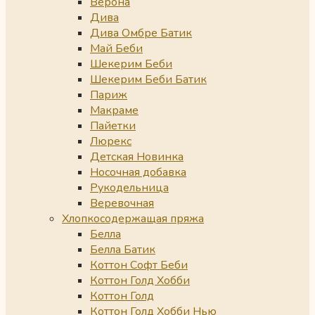
Верона
Дива
Дива Омбре Батик
Май Беби
Шекерим Беби
Шекерим Беби Батик
Париж
Макраме
Пайетки
Люрекс
Детская Новинка
Носочная добавка
Рукодельница
Веревочная
Хлопкосодержащая пряжа
Белла
Белла Батик
Коттон Софт Беби
Коттон Голд Хобби
Коттон Голд
Коттон Голд Хобби Нью