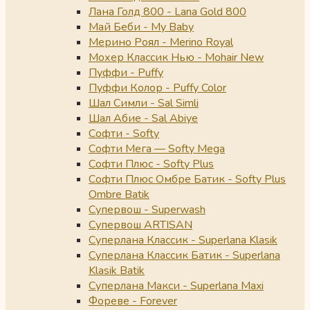
Лана Голд 800 - Lana Gold 800
Май Беби - My Baby
Мерино Роял - Merino Royal
Мохер Классик Нью - Mohair New
Пуффи - Puffy
Пуффи Колор - Puffy Color
Шал Симли - Sal Simli
Шал Абие - Sal Abiye
Софти - Softy
Софти Мега — Softy Mega
Софти Плюс - Softy Plus
Софти Плюс Омбре Батик - Softy Plus
Ombre Batik
Супервош - Superwash
Супервош ARTISAN
Суперлана Классик - Superlana Klasik
Суперлана Классик Батик - Superlana
Klasik Batik
Суперлана Макси - Superlana Maxi
Фореве - Forever