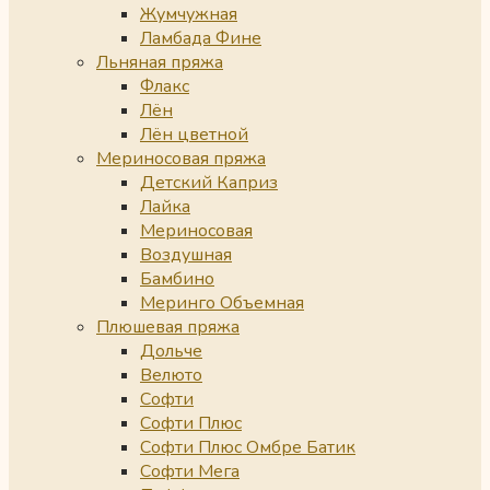
Жумчужная
Ламбада Фине
Льняная пряжа
Флакс
Лён
Лён цветной
Мериносовая пряжа
Детский Каприз
Лайка
Мериносовая
Воздушная
Бамбино
Меринго Объемная
Плюшевая пряжа
Дольче
Велюто
Софти
Софти Плюс
Софти Плюс Омбре Батик
Софти Мега