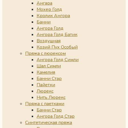
Ангара
Мохер Голд
Кролик Ангора
Банни
Ангора Голд
Ангора Голд Батик
Воздушная
Козий Пух Особый
Пряжа с люрексом
Ангора Голд Симли
Шал Симли
Камелия
Банни Стар
Пайетки
Люрекс
Нить Люрекс
Пряжа с паетками
Банни Стар
Ангора Голд Стар
Синтетическая пряжа