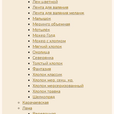
Лен цветной
Лента для валяния
Лента для валяния меланж
Малышок
Меринго объемная
Мотылёк
Мохер Голд
Мохер с хлопком
Мягкий хлопок
Околица
Северянка
Толстый хлопок
Фантазия
Хлопок классик
Хлопок мер. секц. кр.
Хлопок мерсеризованный
Хлопок травка
Шелкопряд
Карачаевская
Лама
Веревочная