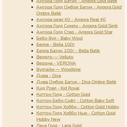
Ангора Голд Батик - Angora Gold Batik
Ангора Голд Омбре Батик - Angora Gold
Ombre Batik
Ангора реал 40 - Angora Real 40
Ангора Голд Симли - Angora Gold Simli
Ангора Голд Стар - Angora Gold Star
Беби Вул - Baby Wool
Белла - Bella 100г
Белла Батик 100г - Bella Batik
Велюто — Velluto
Верона - VERONA
Вултайм — Wooltime
Дива - Diva
Дива Омбре Батик - Diva Ombre Batik
Кид Роял - Kid Royal
Коттон Голд - Cotton Gold
Коттон Беби Софт - Cotton Baby Soft
Коттон Голд Хобби - Cotton Gold Hobby
Коттон Голд Хобби Нью - Cotton Gold
Hobby New
Лана Голд - Lana Gold