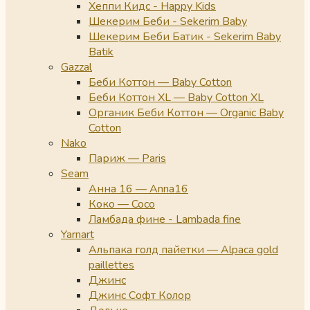
Хеппи Кидс - Happy Kids
Шекерим Беби - Sekerim Baby
Шекерим Беби Батик - Sekerim Baby
Batik
Gazzal
Беби Коттон — Baby Cotton
Беби Коттон XL — Baby Cotton XL
Органик Беби Коттон — Organic Baby
Cotton
Nako
Париж — Paris
Seam
Анна 16 — Anna16
Коко — Coco
Ламбада фине - Lambada fine
Yarnart
Альпака голд пайетки — Alpaca gold
paillettes
Джинс
Джинс Софт Колор