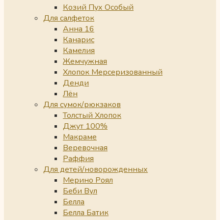
Козий Пух Особый
Для салфеток
Анна 16
Канарис
Камелия
Жемчужная
Хлопок Мерсеризованный
Денди
Лён
Для сумок/рюкзаков
Толстый Хлопок
Джут 100%
Макраме
Веревочная
Раффия
Для детей/новорожденных
Мерино Роял
Беби Вул
Белла
Белла Батик