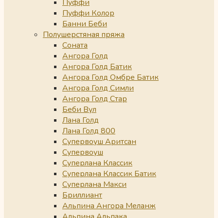
Пуффи
Пуффи Колор
Банни Беби
Полушерстяная пряжа
Соната
Ангора Голд
Ангора Голд Батик
Ангора Голд Омбре Батик
Ангора Голд Симли
Ангора Голд Стар
Беби Вул
Лана Голд
Лана Голд 800
Супервоуш Аритсан
Супервоуш
Суперлана Классик
Суперлана Классик Батик
Суперлана Макси
Бриллиант
Альпина Ангора Меланж
Альпина Альпака