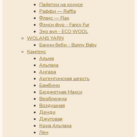
Пайетки на конусе
Раффи — Raffia
Флакс — Flax
Фэнси фур - Fancy Fur
Эко вул - ECO WOOL
WOLANS YARN
Банни беби - Bunny Baby
Камтекс
Альма
Альпака
Ангара
Аргентинская шерсть
Бамбино
Бюджетная Макси
Верблюжка
Воздушная
Денди
Джутовая
Криа Альпака
Лен