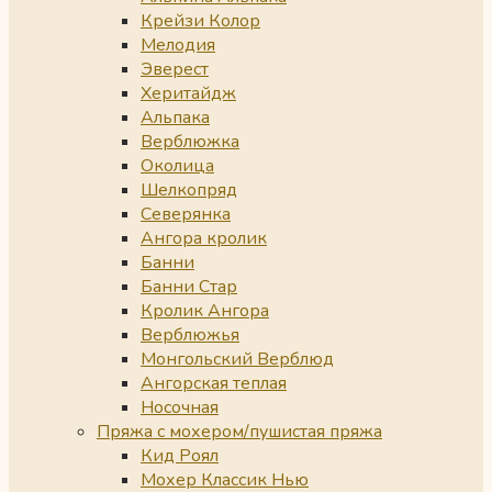
Крейзи Колор
Мелодия
Эверест
Херитайдж
Альпака
Верблюжка
Околица
Шелкопряд
Северянка
Ангора кролик
Банни
Банни Стар
Кролик Ангора
Верблюжья
Монгольский Верблюд
Ангорская теплая
Носочная
Пряжа с мохером/пушистая пряжа
Кид Роял
Мохер Классик Нью