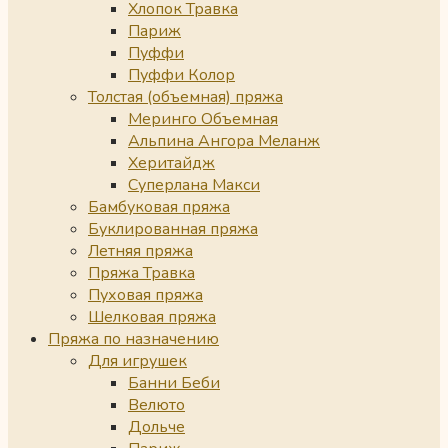
Хлопок Травка
Париж
Пуффи
Пуффи Колор
Толстая (объемная) пряжа
Меринго Объемная
Альпина Ангора Меланж
Херитайдж
Суперлана Макси
Бамбуковая пряжа
Буклированная пряжа
Летняя пряжа
Пряжа Травка
Пуховая пряжа
Шелковая пряжа
Пряжа по назначению
Для игрушек
Банни Беби
Велюто
Дольче