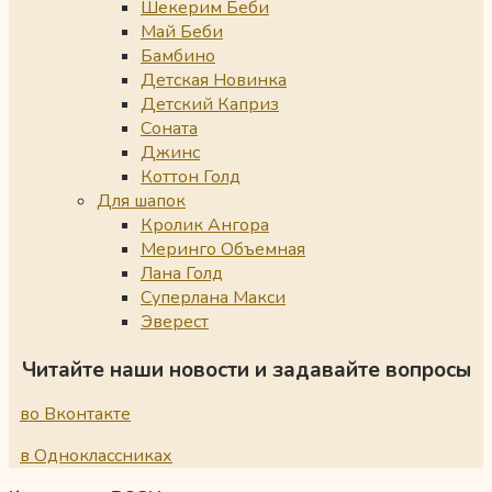
Шекерим Беби
Май Беби
Бамбино
Детская Новинка
Детский Каприз
Соната
Джинс
Коттон Голд
Для шапок
Кролик Ангора
Меринго Объемная
Лана Голд
Суперлана Макси
Эверест
Читайте наши новости и задавайте вопросы
во Вконтакте
в Одноклассниках