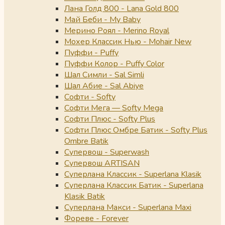
Лана Голд 800 - Lana Gold 800
Май Беби - My Baby
Мерино Роял - Merino Royal
Мохер Классик Нью - Mohair New
Пуффи - Puffy
Пуффи Колор - Puffy Color
Шал Симли - Sal Simli
Шал Абие - Sal Abiye
Софти - Softy
Софти Мега — Softy Mega
Софти Плюс - Softy Plus
Софти Плюс Омбре Батик - Softy Plus
Ombre Batik
Супервош - Superwash
Супервош ARTISAN
Суперлана Классик - Superlana Klasik
Суперлана Классик Батик - Superlana
Klasik Batik
Суперлана Макси - Superlana Maxi
Фореве - Forever