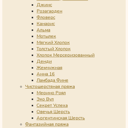
Джинс
Розагарден
Фловерс
Канарис
Альма
Мотылек
Мягкий Хлопок
Толстый Хлопок
Хлопок Мерсеризованный
Денди
Жемчужная
Анна 16
Ламбада Фине
Чистошерстяная пряжа
Мерино Роял
Эко Вул
Секрет Успеха
Овечья Шерсть
Аргентинская Шерсть
Фантазийная пряжа