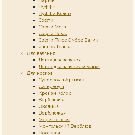
Париж
Пуффи
Пуффи Колор
Софти
Софти Мега
Софти Плюс
Софти Плюс Омбре Батик
Хлопок Травка
Для валяния
Лента для валяния
Лента для валяния меланж
Для носков
Супервоуш Артисан
Супервоуш
Крейзи Колор
Верблюжка
Околица
Верблюжья
Мериносовая
Монгольский Верблюд
Носочная