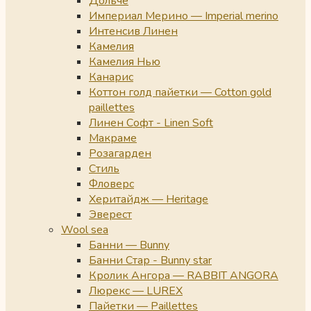
Дольче
Империал Мерино — Imperial merino
Интенсив Линен
Камелия
Камелия Нью
Канарис
Коттон голд пайетки — Cotton gold
paillettes
Линен Софт - Linen Soft
Макраме
Розагарден
Стиль
Фловерс
Херитайдж — Heritage
Эверест
Wool sea
Банни — Bunny
Банни Стар - Bunny star
Кролик Ангора — RABBIT ANGORA
Люрекс — LUREX
Пайетки — Paillettes