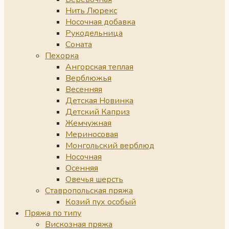
Нить Люрекс
Носочная добавка
Рукодельница
Соната
Пехорка
Ангорская теплая
Верблюжья
Весенняя
Детская Новинка
Детский Каприз
Жемчужная
Мериносовая
Монгольский верблюд
Носочная
Осенняя
Овечья шерсть
Ставропольская пряжа
Козий пух особый
Пряжа по типу
Вискозная пряжа