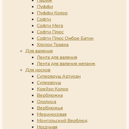
Париж
Пуффи
Пуффи Колор
Софти
Софти Мега
Софти Плюс
Софти Плюс Омбре Батик
Хлопок Травка
Для валяния
Лента для валяния
Лента для валяния меланж
Для носков
Супервоуш Артисан
Супервоуш
Крейзи Колор
Верблюжка
Околица
Верблюжья
Мериносовая
Монгольский Верблюд
Носочная