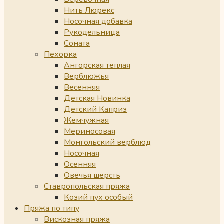
Нить Люрекс
Носочная добавка
Рукодельница
Соната
Пехорка
Ангорская теплая
Верблюжья
Весенняя
Детская Новинка
Детский Каприз
Жемчужная
Мериносовая
Монгольский верблюд
Носочная
Осенняя
Овечья шерсть
Ставропольская пряжа
Козий пух особый
Пряжа по типу
Вискозная пряжа