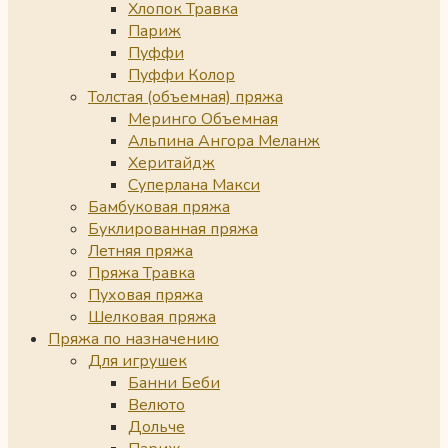
Хлопок Травка
Париж
Пуффи
Пуффи Колор
Толстая (объемная) пряжа
Меринго Объемная
Альпина Ангора Меланж
Херитайдж
Суперлана Макси
Бамбуковая пряжа
Буклированная пряжа
Летняя пряжа
Пряжа Травка
Пуховая пряжа
Шелковая пряжа
Пряжа по назначению
Для игрушек
Банни Беби
Велюто
Дольче