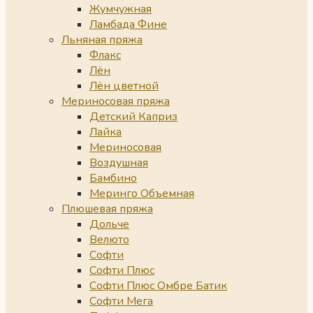
Жумчужная
Ламбада Фине
Льняная пряжа
Флакс
Лён
Лён цветной
Мериносовая пряжа
Детский Каприз
Лайка
Мериносовая
Воздушная
Бамбино
Меринго Объемная
Плюшевая пряжа
Дольче
Велюто
Софти
Софти Плюс
Софти Плюс Омбре Батик
Софти Мега