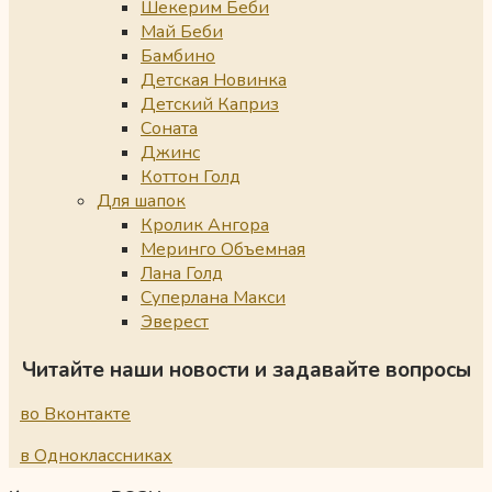
Шекерим Беби
Май Беби
Бамбино
Детская Новинка
Детский Каприз
Соната
Джинс
Коттон Голд
Для шапок
Кролик Ангора
Меринго Объемная
Лана Голд
Суперлана Макси
Эверест
Читайте наши новости и задавайте вопросы
во Вконтакте
в Одноклассниках