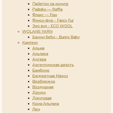
Пайетки на конусе
Раффи — Raffia
Флакс — Flax
Фэнси фур - Fancy Fur
Эко вул - ECO WOOL
WOLANS YARN
Банни беби - Bunny Baby
Камтекс
Альма
Альпака
Ангара
Аргентинская шерсть
Бамбино
Бюджетная Макси
Верблюжка
Воздушная
Денди
Джутовая
Криа Альпака
Лен