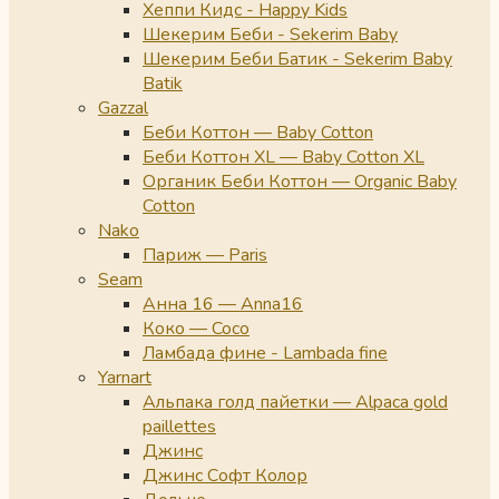
Хеппи Кидс - Happy Kids
Шекерим Беби - Sekerim Baby
Шекерим Беби Батик - Sekerim Baby
Batik
Gazzal
Беби Коттон — Baby Cotton
Беби Коттон XL — Baby Cotton XL
Органик Беби Коттон — Organic Baby
Cotton
Nako
Париж — Paris
Seam
Анна 16 — Anna16
Коко — Coco
Ламбада фине - Lambada fine
Yarnart
Альпака голд пайетки — Alpaca gold
paillettes
Джинс
Джинс Софт Колор