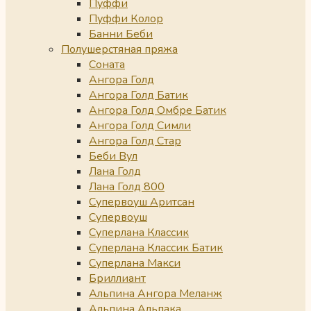
Пуффи
Пуффи Колор
Банни Беби
Полушерстяная пряжа
Соната
Ангора Голд
Ангора Голд Батик
Ангора Голд Омбре Батик
Ангора Голд Симли
Ангора Голд Стар
Беби Вул
Лана Голд
Лана Голд 800
Супервоуш Аритсан
Супервоуш
Суперлана Классик
Суперлана Классик Батик
Суперлана Макси
Бриллиант
Альпина Ангора Меланж
Альпина Альпака