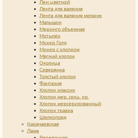
Лен цветной
Лента для валяния
Лента для валяния меланж
Малышок
Меринго объемная
Мотылёк
Мохер Голд
Мохер с хлопком
Мягкий хлопок
Околица
Северянка
Толстый хлопок
Фантазия
Хлопок классик
Хлопок мер. секц. кр.
Хлопок мерсеризованный
Хлопок травка
Шелкопряд
Карачаевская
Лама
Веревочная