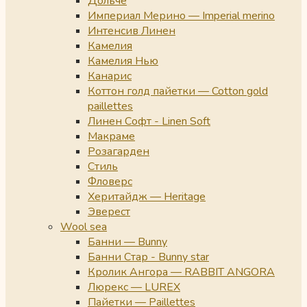
Дольче
Империал Мерино — Imperial merino
Интенсив Линен
Камелия
Камелия Нью
Канарис
Коттон голд пайетки — Cotton gold
paillettes
Линен Софт - Linen Soft
Макраме
Розагарден
Стиль
Фловерс
Херитайдж — Heritage
Эверест
Wool sea
Банни — Bunny
Банни Стар - Bunny star
Кролик Ангора — RABBIT ANGORA
Люрекс — LUREX
Пайетки — Paillettes