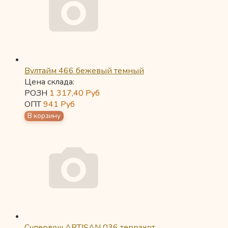
Вултайм 466 бежевый темный
Цена склада:
РОЗН
1 317,40
Руб
ОПТ
941
Руб
Супервош ARTISAN 036 терракот