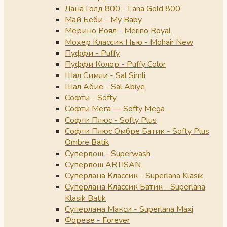
Лана Голд 800 - Lana Gold 800
Май Беби - My Baby
Мерино Роял - Merino Royal
Мохер Классик Нью - Mohair New
Пуффи - Puffy
Пуффи Колор - Puffy Color
Шал Симли - Sal Simli
Шал Абие - Sal Abiye
Софти - Softy
Софти Мега — Softy Mega
Софти Плюс - Softy Plus
Софти Плюс Омбре Батик - Softy Plus
Ombre Batik
Супервош - Superwash
Супервош ARTISAN
Суперлана Классик - Superlana Klasik
Суперлана Классик Батик - Superlana
Klasik Batik
Суперлана Макси - Superlana Maxi
Фореве - Forever