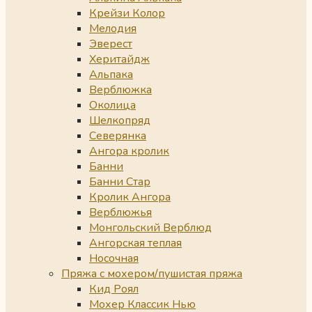
Крейзи Колор
Мелодия
Эверест
Херитайдж
Альпака
Верблюжка
Околица
Шелкопряд
Северянка
Ангора кролик
Банни
Банни Стар
Кролик Ангора
Верблюжья
Монгольский Верблюд
Ангорская теплая
Носочная
Пряжа с мохером/пушистая пряжа
Кид Роял
Мохер Классик Нью