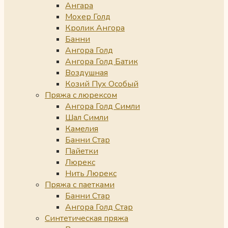
Ангара
Мохер Голд
Кролик Ангора
Банни
Ангора Голд
Ангора Голд Батик
Воздушная
Козий Пух Особый
Пряжа с люрексом
Ангора Голд Симли
Шал Симли
Камелия
Банни Стар
Пайетки
Люрекс
Нить Люрекс
Пряжа с паетками
Банни Стар
Ангора Голд Стар
Синтетическая пряжа