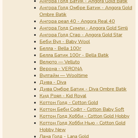
Ангора Голд Батик - Angora Gold Batik
Ангора Голд Омбре Батик - Angora Gold
Ombre Batik
Ангора реал 40 - Angora Real 40
Ангора Голд Симли - Angora Gold Simli
Ангора Голд Стар - Angora Gold Star
Беби Вул - Baby Wool
Белла - Bella 100г
Белла Батик 100г - Bella Batik
Велюто — Velluto
Верона - VERONA
Вултайм — Wooltime
Дива - Diva
Дива Омбре Батик - Diva Ombre Batik
Кид Роял - Kid Royal
Коттон Голд - Cotton Gold
Коттон Беби Софт - Cotton Baby Soft
Коттон Голд Хобби - Cotton Gold Hobby
Коттон Голд Хобби Нью - Cotton Gold
Hobby New
Лана Голд - Lana Gold