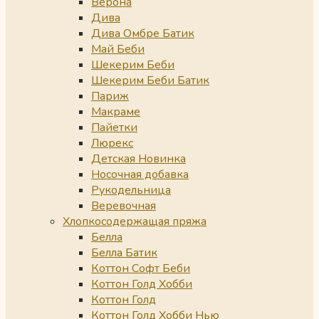
Верона
Дива
Дива Омбре Батик
Май Беби
Шекерим Беби
Шекерим Беби Батик
Париж
Макраме
Пайетки
Люрекс
Детская Новинка
Носочная добавка
Рукодельница
Веревочная
Хлопкосодержащая пряжа
Белла
Белла Батик
Коттон Софт Беби
Коттон Голд Хобби
Коттон Голд
Коттон Голд Хобби Нью