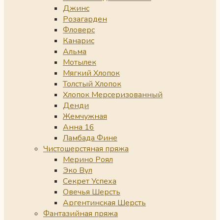
Джинс
Розагарден
Фловерс
Канарис
Альма
Мотылек
Мягкий Хлопок
Толстый Хлопок
Хлопок Мерсеризованный
Денди
Жемчужная
Анна 16
Ламбада Фине
Чистошерстяная пряжа
Мерино Роял
Эко Вул
Секрет Успеха
Овечья Шерсть
Аргентинская Шерсть
Фантазийная пряжа