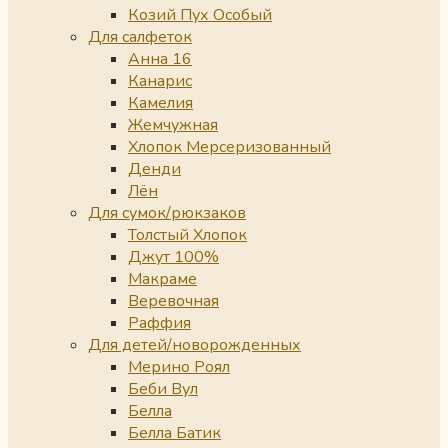
Козий Пух Особый
Для салфеток
Анна 16
Канарис
Камелия
Жемчужная
Хлопок Мерсеризованный
Денди
Лён
Для сумок/рюкзаков
Толстый Хлопок
Джут 100%
Макраме
Веревочная
Раффия
Для детей/новорожденных
Мерино Роял
Беби Вул
Белла
Белла Батик