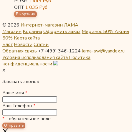
РОЗН
1 449
Руб
ОПТ
1 035
Руб
© 2026
Интернет-магазин ЛАМА
Магазин
Корзина
Оформить заказ
Меринос 50% Акрил
50%
Карта сайта
Блог
Новости
Статьи
Обратная связь
+7 (499) 346-1224
lama-swi@yandex.ru
Условия использования сайта
Политика
конфиденциальности
X
Заказать звонок
Ваше имя
*
Ваш Телефон
*
*
- обязательное поле