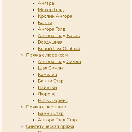
Ангара
Мохер Голд
Кролик Ангора
Банни
Ангора Голд
Ангора Голд Батик
Воздушная
Козий Пух Особый
Пряжа с люрексом
Ангора Голд Симли
Шал Симли
Камелия
Банни Стар
Пайетки
Люрекс
Нить Люрекс
Пряжа с паетками
Банни Стар
Ангора Голд Стар
Синтетическая пряжа