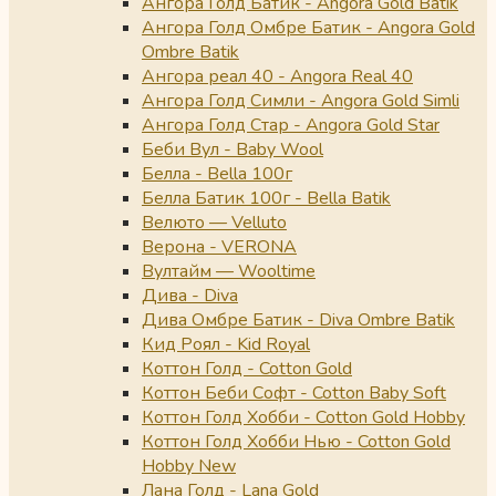
Ангора Голд Батик - Angora Gold Batik
Ангора Голд Омбре Батик - Angora Gold
Ombre Batik
Ангора реал 40 - Angora Real 40
Ангора Голд Симли - Angora Gold Simli
Ангора Голд Стар - Angora Gold Star
Беби Вул - Baby Wool
Белла - Bella 100г
Белла Батик 100г - Bella Batik
Велюто — Velluto
Верона - VERONA
Вултайм — Wooltime
Дива - Diva
Дива Омбре Батик - Diva Ombre Batik
Кид Роял - Kid Royal
Коттон Голд - Cotton Gold
Коттон Беби Софт - Cotton Baby Soft
Коттон Голд Хобби - Cotton Gold Hobby
Коттон Голд Хобби Нью - Cotton Gold
Hobby New
Лана Голд - Lana Gold