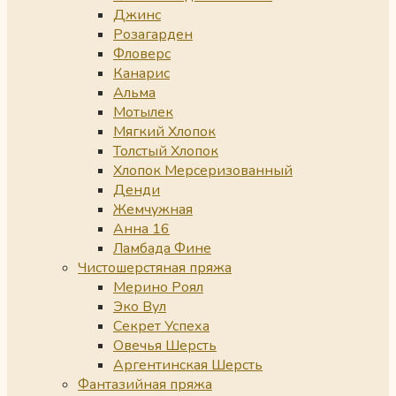
Джинс
Розагарден
Фловерс
Канарис
Альма
Мотылек
Мягкий Хлопок
Толстый Хлопок
Хлопок Мерсеризованный
Денди
Жемчужная
Анна 16
Ламбада Фине
Чистошерстяная пряжа
Мерино Роял
Эко Вул
Секрет Успеха
Овечья Шерсть
Аргентинская Шерсть
Фантазийная пряжа