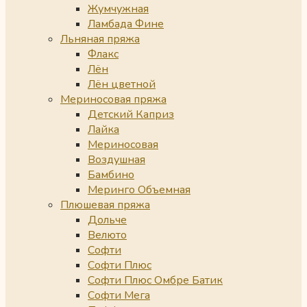
Жумчужная
Ламбада Фине
Льняная пряжа
Флакс
Лён
Лён цветной
Мериносовая пряжа
Детский Каприз
Лайка
Мериносовая
Воздушная
Бамбино
Меринго Объемная
Плюшевая пряжа
Дольче
Велюто
Софти
Софти Плюс
Софти Плюс Омбре Батик
Софти Мега