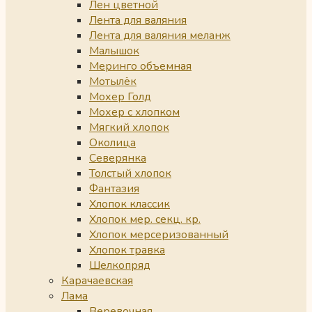
Лен цветной
Лента для валяния
Лента для валяния меланж
Малышок
Меринго объемная
Мотылёк
Мохер Голд
Мохер с хлопком
Мягкий хлопок
Околица
Северянка
Толстый хлопок
Фантазия
Хлопок классик
Хлопок мер. секц. кр.
Хлопок мерсеризованный
Хлопок травка
Шелкопряд
Карачаевская
Лама
Веревочная