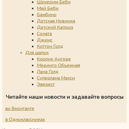
Шекерим Беби
Май Беби
Бамбино
Детская Новинка
Детский Каприз
Соната
Джинс
Коттон Голд
Для шапок
Кролик Ангора
Меринго Объемная
Лана Голд
Суперлана Макси
Эверест
Читайте наши новости и задавайте вопросы
во Вконтакте
в Одноклассниках