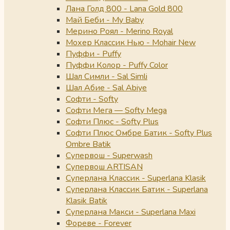
Лана Голд 800 - Lana Gold 800
Май Беби - My Baby
Мерино Роял - Merino Royal
Мохер Классик Нью - Mohair New
Пуффи - Puffy
Пуффи Колор - Puffy Color
Шал Симли - Sal Simli
Шал Абие - Sal Abiye
Софти - Softy
Софти Мега — Softy Mega
Софти Плюс - Softy Plus
Софти Плюс Омбре Батик - Softy Plus
Ombre Batik
Супервош - Superwash
Супервош ARTISAN
Суперлана Классик - Superlana Klasik
Суперлана Классик Батик - Superlana
Klasik Batik
Суперлана Макси - Superlana Maxi
Фореве - Forever