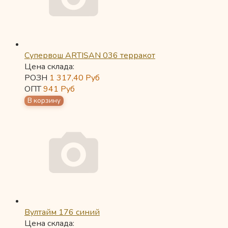
Супервош ARTISAN 036 терракот
Цена склада:
РОЗН
1 317,40
Руб
ОПТ
941
Руб
Вултайм 176 синий
Цена склада: