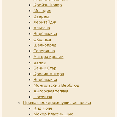
Крейзи Колор
Мелодия
Эверест
Херитайдж
Альпака
Верблюжка
Околица
Шелкопряд
Северянка
Ангора кролик
Банни
Банни Стар
Кролик Ангора
Верблюжья
Монгольский Верблюд
Ангорская теплая
Носочная
Пряжа с мохером/пушистая пряжа
Кид Роял
Мохер Классик Нью