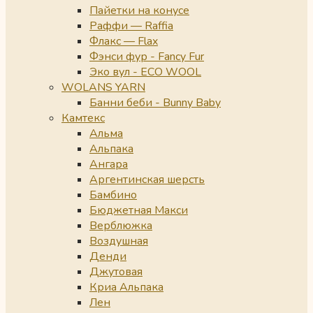
Пайетки на конусе
Раффи — Raffia
Флакс — Flax
Фэнси фур - Fancy Fur
Эко вул - ECO WOOL
WOLANS YARN
Банни беби - Bunny Baby
Камтекс
Альма
Альпака
Ангара
Аргентинская шерсть
Бамбино
Бюджетная Макси
Верблюжка
Воздушная
Денди
Джутовая
Криа Альпака
Лен