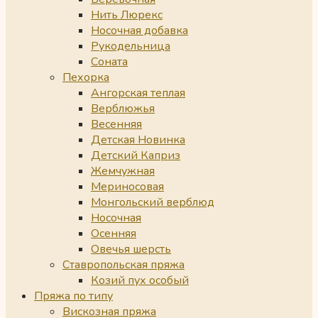
Нить Люрекс
Носочная добавка
Рукодельница
Соната
Пехорка
Ангорская теплая
Верблюжья
Весенняя
Детская Новинка
Детский Каприз
Жемчужная
Мериносовая
Монгольский верблюд
Носочная
Осенняя
Овечья шерсть
Ставропольская пряжа
Козий пух особый
Пряжа по типу
Вискозная пряжа