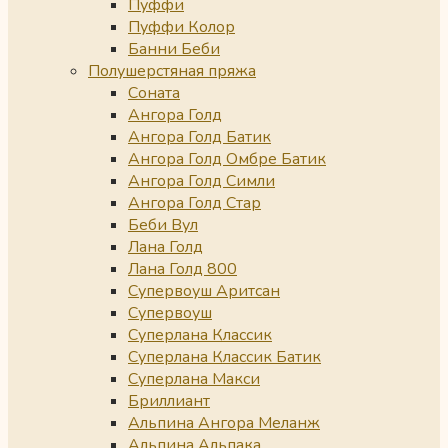
Пуффи
Пуффи Колор
Банни Беби
Полушерстяная пряжа
Соната
Ангора Голд
Ангора Голд Батик
Ангора Голд Омбре Батик
Ангора Голд Симли
Ангора Голд Стар
Беби Вул
Лана Голд
Лана Голд 800
Супервоуш Аритсан
Супервоуш
Суперлана Классик
Суперлана Классик Батик
Суперлана Макси
Бриллиант
Альпина Ангора Меланж
Альпина Альпака