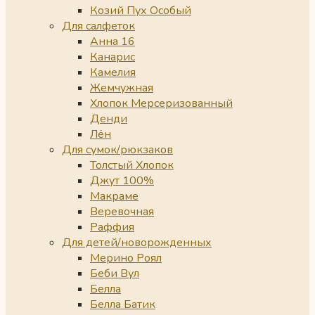
Козий Пух Особый
Для салфеток
Анна 16
Канарис
Камелия
Жемчужная
Хлопок Мерсеризованный
Денди
Лён
Для сумок/рюкзаков
Толстый Хлопок
Джут 100%
Макраме
Веревочная
Раффия
Для детей/новорожденных
Мерино Роял
Беби Вул
Белла
Белла Батик