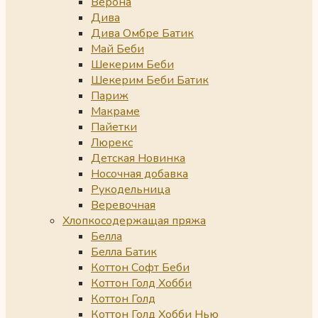
Верона
Дива
Дива Омбре Батик
Май Беби
Шекерим Беби
Шекерим Беби Батик
Париж
Макраме
Пайетки
Люрекс
Детская Новинка
Носочная добавка
Рукодельница
Веревочная
Хлопкосодержащая пряжа
Белла
Белла Батик
Коттон Софт Беби
Коттон Голд Хобби
Коттон Голд
Коттон Голд Хобби Нью