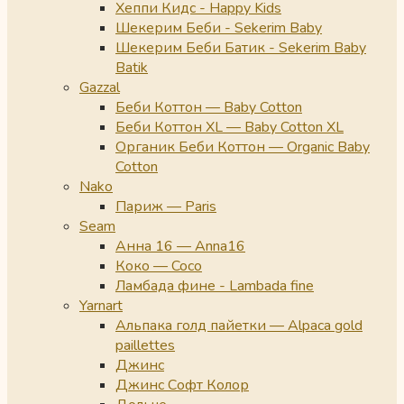
Хеппи Кидс - Happy Kids
Шекерим Беби - Sekerim Baby
Шекерим Беби Батик - Sekerim Baby
Batik
Gazzal
Беби Коттон — Baby Cotton
Беби Коттон XL — Baby Cotton XL
Органик Беби Коттон — Organic Baby
Cotton
Nako
Париж — Paris
Seam
Анна 16 — Anna16
Коко — Coco
Ламбада фине - Lambada fine
Yarnart
Альпака голд пайетки — Alpaca gold
paillettes
Джинс
Джинс Софт Колор