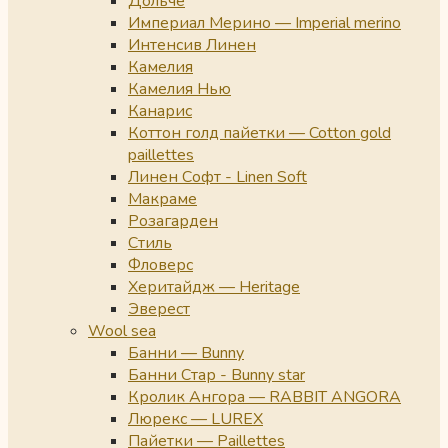
Дольче
Империал Мерино — Imperial merino
Интенсив Линен
Камелия
Камелия Нью
Канарис
Коттон голд пайетки — Cotton gold
paillettes
Линен Софт - Linen Soft
Макраме
Розагарден
Стиль
Фловерс
Херитайдж — Heritage
Эверест
Wool sea
Банни — Bunny
Банни Стар - Bunny star
Кролик Ангора — RABBIT ANGORA
Люрекс — LUREX
Пайетки — Paillettes