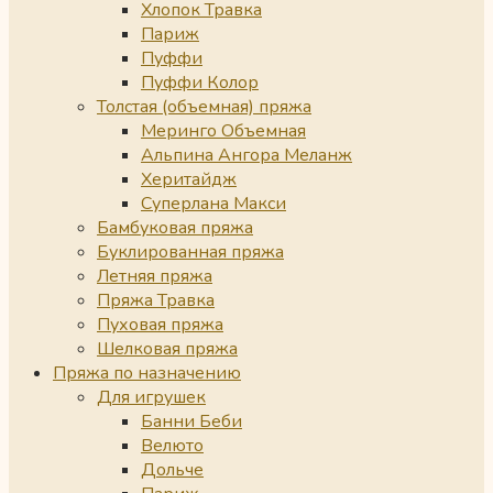
Хлопок Травка
Париж
Пуффи
Пуффи Колор
Толстая (объемная) пряжа
Меринго Объемная
Альпина Ангора Меланж
Херитайдж
Суперлана Макси
Бамбуковая пряжа
Буклированная пряжа
Летняя пряжа
Пряжа Травка
Пуховая пряжа
Шелковая пряжа
Пряжа по назначению
Для игрушек
Банни Беби
Велюто
Дольче