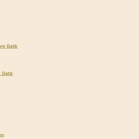
re Batik
 Batik
on