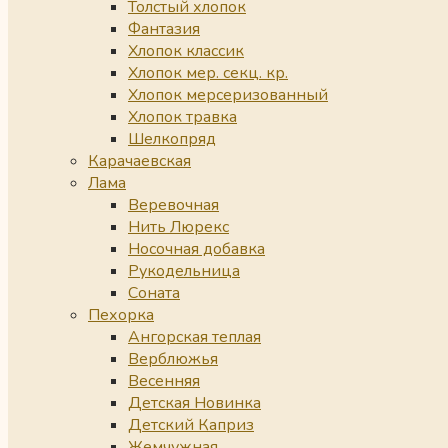
Толстый хлопок
Фантазия
Хлопок классик
Хлопок мер. секц. кр.
Хлопок мерсеризованный
Хлопок травка
Шелкопряд
Карачаевская
Лама
Веревочная
Нить Люрекс
Носочная добавка
Рукодельница
Соната
Пехорка
Ангорская теплая
Верблюжья
Весенняя
Детская Новинка
Детский Каприз
Жемчужная