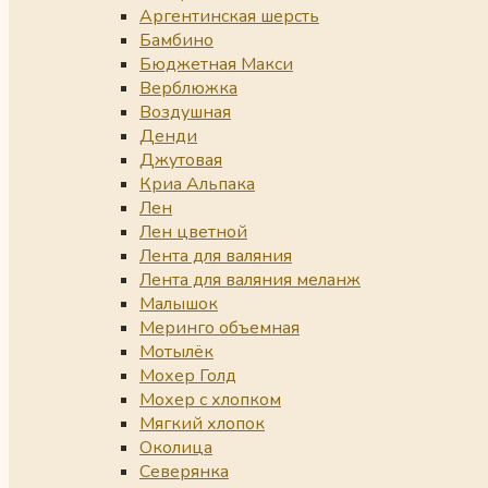
Аргентинская шерсть
Бамбино
Бюджетная Макси
Верблюжка
Воздушная
Денди
Джутовая
Криа Альпака
Лен
Лен цветной
Лента для валяния
Лента для валяния меланж
Малышок
Меринго объемная
Мотылёк
Мохер Голд
Мохер с хлопком
Мягкий хлопок
Околица
Северянка