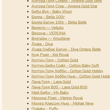
Ангора Голд Симли - Angora Gold Simli
Ангора Голд Стар - Angora Gold Star
Беби Вул - Baby Wool
Белла - Bella 100г
Белла Батик 100г - Bella Batik
Велюто — Velluto
Верона - VERONA
Вултайм — Wooltime
Дива - Diva
Дива Омбре Батик - Diva Ombre Batik
Кид Роял - Kid Royal
Коттон Голд - Cotton Gold
Коттон Беби Софт - Cotton Baby Soft
Коттон Голд Хобби - Cotton Gold Hobby
Коттон Голд Хобби Нью - Cotton Gold Hob
Лана Голд - Lana Gold
Лана Голд 800 - Lana Gold 800
Май Беби - My Baby
Мерино Роял - Merino Royal
Мохер Классик Нью - Mohair New
Пуффи - Puffy