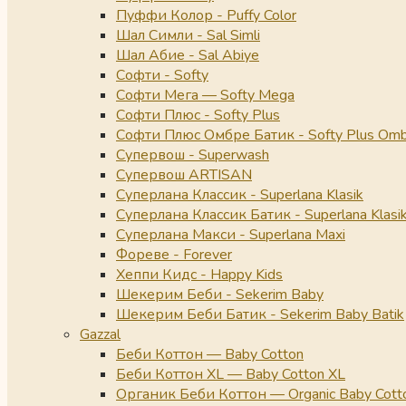
Пуффи Колор - Puffy Color
Шал Симли - Sal Simli
Шал Абие - Sal Abiye
Софти - Softy
Софти Мега — Softy Mega
Софти Плюс - Softy Plus
Софти Плюс Омбре Батик - Softy Plus Omb
Супервош - Superwash
Супервош ARTISAN
Суперлана Классик - Superlana Klasik
Суперлана Классик Батик - Superlana Klasik
Суперлана Макси - Superlana Maxi
Фореве - Forever
Хеппи Кидс - Happy Kids
Шекерим Беби - Sekerim Baby
Шекерим Беби Батик - Sekerim Baby Batik
Gazzal
Беби Коттон — Baby Cotton
Беби Коттон XL — Baby Cotton XL
Органик Беби Коттон — Organic Baby Cott