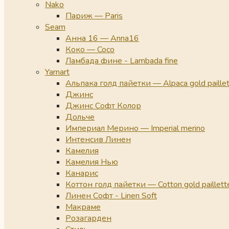
Nako
Париж — Paris
Seam
Анна 16 — Anna16
Коко — Coco
Ламбада фине - Lambada fine
Yarnart
Альпака голд пайетки — Alpaca gold paille
Джинс
Джинс Софт Колор
Дольче
Империал Мерино — Imperial merino
Интенсив Линен
Камелия
Камелия Нью
Канарис
Коттон голд пайетки — Cotton gold paillett
Линен Софт - Linen Soft
Макраме
Розагарден