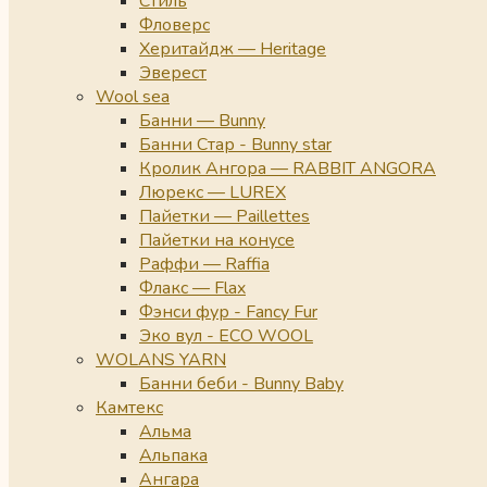
Стиль
Фловерс
Херитайдж — Heritage
Эверест
Wool sea
Банни — Bunny
Банни Стар - Bunny star
Кролик Ангора — RABBIT ANGORA
Люрекс — LUREX
Пайетки — Paillettes
Пайетки на конусе
Раффи — Raffia
Флакс — Flax
Фэнси фур - Fancy Fur
Эко вул - ECO WOOL
WOLANS YARN
Банни беби - Bunny Baby
Камтекс
Альма
Альпака
Ангара