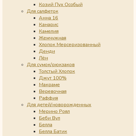
Козий Пух Особый
Для салфеток
Анна 16
Канарис
Камелия
Жемчужная
Хлопок Мерсеризованный
Денди
Лён
Для сумок/рюкзаков
Толстый Хлопок
Джут 100%
Макраме
Веревочная
Раффия
Для детей/новорожденных
Мерино Роял
Беби Вул
Белла
Белла Батик