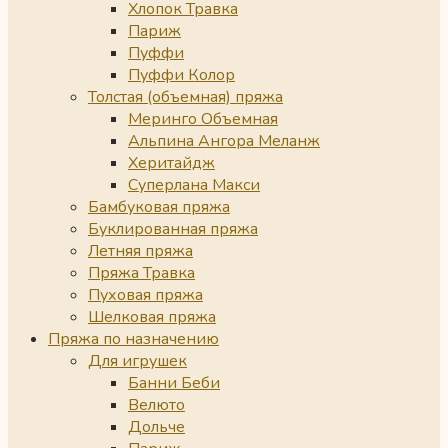
Хлопок Травка
Париж
Пуффи
Пуффи Колор
Толстая (объемная) пряжа
Меринго Объемная
Альпина Ангора Меланж
Херитайдж
Суперлана Макси
Бамбуковая пряжа
Буклированная пряжа
Летняя пряжа
Пряжа Травка
Пуховая пряжа
Шелковая пряжа
Пряжа по назначению
Для игрушек
Банни Беби
Велюто
Дольче