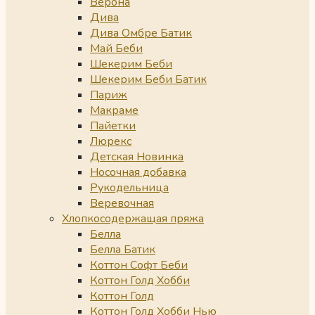
Верона
Дива
Дива Омбре Батик
Май Беби
Шекерим Беби
Шекерим Беби Батик
Париж
Макраме
Пайетки
Люрекс
Детская Новинка
Носочная добавка
Рукодельница
Веревочная
Хлопкосодержащая пряжа
Белла
Белла Батик
Коттон Софт Беби
Коттон Голд Хобби
Коттон Голд
Коттон Голд Хобби Нью