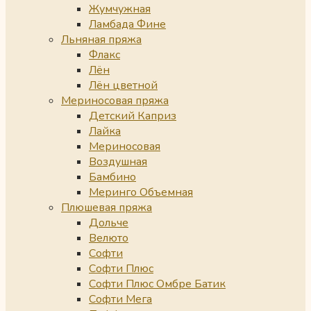
Жумчужная
Ламбада Фине
Льняная пряжа
Флакс
Лён
Лён цветной
Мериносовая пряжа
Детский Каприз
Лайка
Мериносовая
Воздушная
Бамбино
Меринго Объемная
Плюшевая пряжа
Дольче
Велюто
Софти
Софти Плюс
Софти Плюс Омбре Батик
Софти Мега