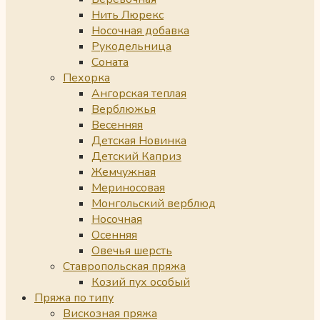
Нить Люрекс
Носочная добавка
Рукодельница
Соната
Пехорка
Ангорская теплая
Верблюжья
Весенняя
Детская Новинка
Детский Каприз
Жемчужная
Мериносовая
Монгольский верблюд
Носочная
Осенняя
Овечья шерсть
Ставропольская пряжа
Козий пух особый
Пряжа по типу
Вискозная пряжа