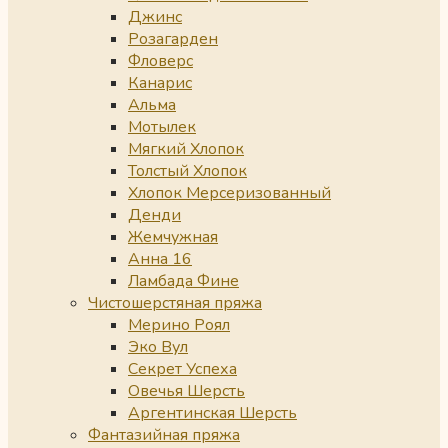
Джинс
Розагарден
Фловерс
Канарис
Альма
Мотылек
Мягкий Хлопок
Толстый Хлопок
Хлопок Мерсеризованный
Денди
Жемчужная
Анна 16
Ламбада Фине
Чистошерстяная пряжа
Мерино Роял
Эко Вул
Секрет Успеха
Овечья Шерсть
Аргентинская Шерсть
Фантазийная пряжа