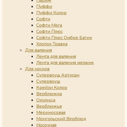
Париж
Пуффи
Пуффи Колор
Софти
Софти Мега
Софти Плюс
Софти Плюс Омбре Батик
Хлопок Травка
Для валяния
Лента для валяния
Лента для валяния меланж
Для носков
Супервоуш Артисан
Супервоуш
Крейзи Колор
Верблюжка
Околица
Верблюжья
Мериносовая
Монгольский Верблюд
Носочная