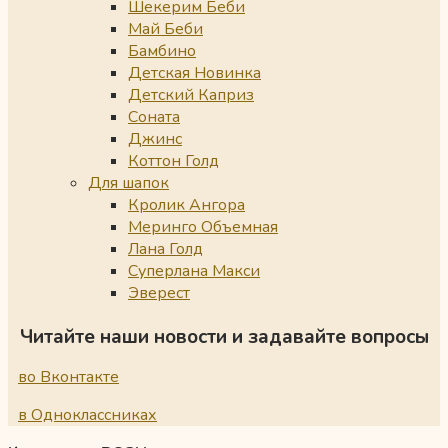
Шекерим Беби
Май Беби
Бамбино
Детская Новинка
Детский Каприз
Соната
Джинс
Коттон Голд
Для шапок
Кролик Ангора
Меринго Объемная
Лана Голд
Суперлана Макси
Эверест
Читайте наши новости и задавайте вопросы
во Вконтакте
в Одноклассниках