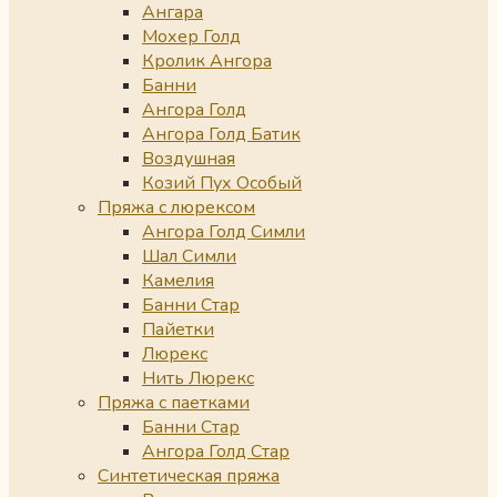
Ангара
Мохер Голд
Кролик Ангора
Банни
Ангора Голд
Ангора Голд Батик
Воздушная
Козий Пух Особый
Пряжа с люрексом
Ангора Голд Симли
Шал Симли
Камелия
Банни Стар
Пайетки
Люрекс
Нить Люрекс
Пряжа с паетками
Банни Стар
Ангора Голд Стар
Синтетическая пряжа