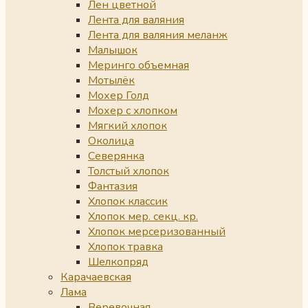
Лен цветной
Лента для валяния
Лента для валяния меланж
Малышок
Меринго объемная
Мотылёк
Мохер Голд
Мохер с хлопком
Мягкий хлопок
Околица
Северянка
Толстый хлопок
Фантазия
Хлопок классик
Хлопок мер. секц. кр.
Хлопок мерсеризованный
Хлопок травка
Шелкопряд
Карачаевская
Лама
Веревочная