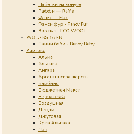
Пайетки на конусе
Раффи — Raffia
Флакс — Flax
Фэнси фур - Fancy Fur
Эко вул - ECO WOOL
WOLANS YARN
Банни беби - Bunny Baby
Камтекс
Альма
Альпака
Ангара
Аргентинская шерсть
Бамбино
Бюджетная Макси
Верблюжка
Воздушная
Денди
Джутовая
Криа Альпака
Лен