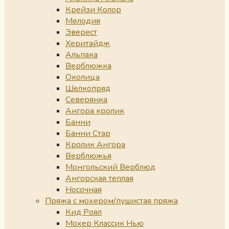
Крейзи Колор
Мелодия
Эверест
Херитайдж
Альпака
Верблюжка
Околица
Шелкопряд
Северянка
Ангора кролик
Банни
Банни Стар
Кролик Ангора
Верблюжья
Монгольский Верблюд
Ангорская теплая
Носочная
Пряжа с мохером/пушистая пряжа
Кид Роял
Мохер Классик Нью