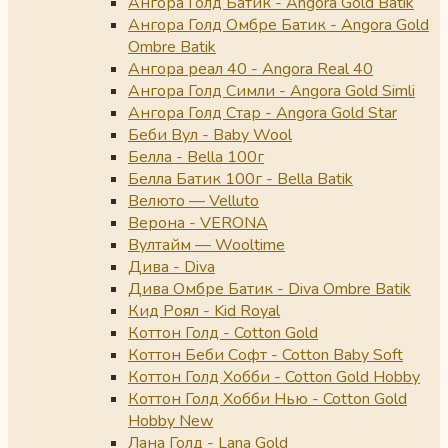
Ангора Голд Батик - Angora Gold Batik
Ангора Голд Омбре Батик - Angora Gold
Ombre Batik
Ангора реал 40 - Angora Real 40
Ангора Голд Симли - Angora Gold Simli
Ангора Голд Стар - Angora Gold Star
Беби Вул - Baby Wool
Белла - Bella 100г
Белла Батик 100г - Bella Batik
Велюто — Velluto
Верона - VERONA
Вултайм — Wooltime
Дива - Diva
Дива Омбре Батик - Diva Ombre Batik
Кид Роял - Kid Royal
Коттон Голд - Cotton Gold
Коттон Беби Софт - Cotton Baby Soft
Коттон Голд Хобби - Cotton Gold Hobby
Коттон Голд Хобби Нью - Cotton Gold
Hobby New
Лана Голд - Lana Gold