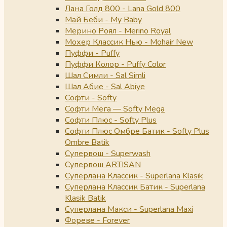
Лана Голд 800 - Lana Gold 800
Май Беби - My Baby
Мерино Роял - Merino Royal
Мохер Классик Нью - Mohair New
Пуффи - Puffy
Пуффи Колор - Puffy Color
Шал Симли - Sal Simli
Шал Абие - Sal Abiye
Софти - Softy
Софти Мега — Softy Mega
Софти Плюс - Softy Plus
Софти Плюс Омбре Батик - Softy Plus
Ombre Batik
Супервош - Superwash
Супервош ARTISAN
Суперлана Классик - Superlana Klasik
Суперлана Классик Батик - Superlana
Klasik Batik
Суперлана Макси - Superlana Maxi
Фореве - Forever