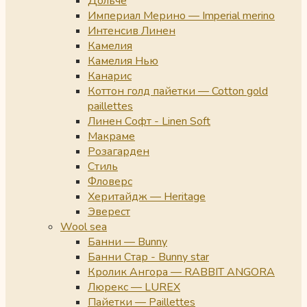
Дольче
Империал Мерино — Imperial merino
Интенсив Линен
Камелия
Камелия Нью
Канарис
Коттон голд пайетки — Cotton gold
paillettes
Линен Софт - Linen Soft
Макраме
Розагарден
Стиль
Фловерс
Херитайдж — Heritage
Эверест
Wool sea
Банни — Bunny
Банни Стар - Bunny star
Кролик Ангора — RABBIT ANGORA
Люрекс — LUREX
Пайетки — Paillettes