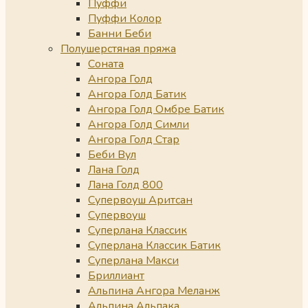
Пуффи
Пуффи Колор
Банни Беби
Полушерстяная пряжа
Соната
Ангора Голд
Ангора Голд Батик
Ангора Голд Омбре Батик
Ангора Голд Симли
Ангора Голд Стар
Беби Вул
Лана Голд
Лана Голд 800
Супервоуш Аритсан
Супервоуш
Суперлана Классик
Суперлана Классик Батик
Суперлана Макси
Бриллиант
Альпина Ангора Меланж
Альпина Альпака