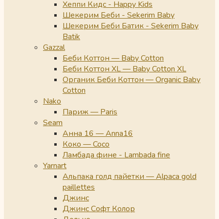
Хеппи Кидс - Happy Kids
Шекерим Беби - Sekerim Baby
Шекерим Беби Батик - Sekerim Baby
Batik
Gazzal
Беби Коттон — Baby Cotton
Беби Коттон XL — Baby Cotton XL
Органик Беби Коттон — Organic Baby
Cotton
Nako
Париж — Paris
Seam
Анна 16 — Anna16
Коко — Coco
Ламбада фине - Lambada fine
Yarnart
Альпака голд пайетки — Alpaca gold
paillettes
Джинс
Джинс Софт Колор