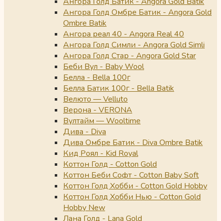
Ангора Голд Батик - Angora Gold Batik
Ангора Голд Омбре Батик - Angora Gold
Ombre Batik
Ангора реал 40 - Angora Real 40
Ангора Голд Симли - Angora Gold Simli
Ангора Голд Стар - Angora Gold Star
Беби Вул - Baby Wool
Белла - Bella 100г
Белла Батик 100г - Bella Batik
Велюто — Velluto
Верона - VERONA
Вултайм — Wooltime
Дива - Diva
Дива Омбре Батик - Diva Ombre Batik
Кид Роял - Kid Royal
Коттон Голд - Cotton Gold
Коттон Беби Софт - Cotton Baby Soft
Коттон Голд Хобби - Cotton Gold Hobby
Коттон Голд Хобби Нью - Cotton Gold
Hobby New
Лана Голд - Lana Gold