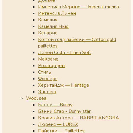
Дольче
Империал Мерино — Imperial merino
Интенсив Линен
Камелия
Камелия Нью
Канарис
Коттон голд пайетки — Cotton gold
paillettes
Линен Софт - Linen Soft
Макраме
Розагарден
Стиль
Фловерс
Херитайдж — Heritage
Эверест
Wool sea
Банни — Bunny
Банни Стар - Bunny star
Кролик Ангора — RABBIT ANGORA
Люрекс — LUREX
Пайетки — Paillettes