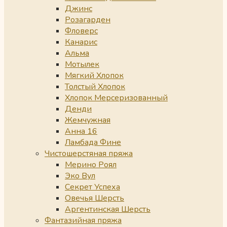
Джинс
Розагарден
Фловерс
Канарис
Альма
Мотылек
Мягкий Хлопок
Толстый Хлопок
Хлопок Мерсеризованный
Денди
Жемчужная
Анна 16
Ламбада Фине
Чистошерстяная пряжа
Мерино Роял
Эко Вул
Секрет Успеха
Овечья Шерсть
Аргентинская Шерсть
Фантазийная пряжа