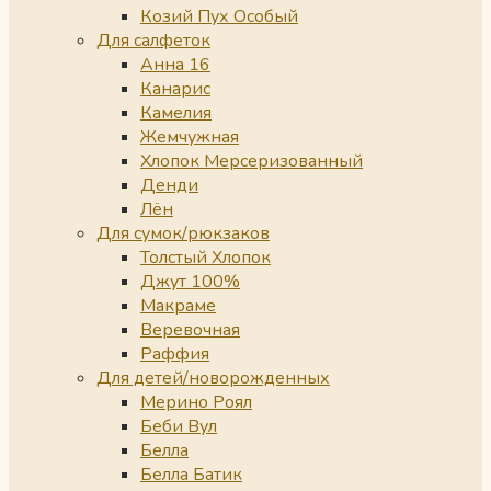
Козий Пух Особый
Для салфеток
Анна 16
Канарис
Камелия
Жемчужная
Хлопок Мерсеризованный
Денди
Лён
Для сумок/рюкзаков
Толстый Хлопок
Джут 100%
Макраме
Веревочная
Раффия
Для детей/новорожденных
Мерино Роял
Беби Вул
Белла
Белла Батик