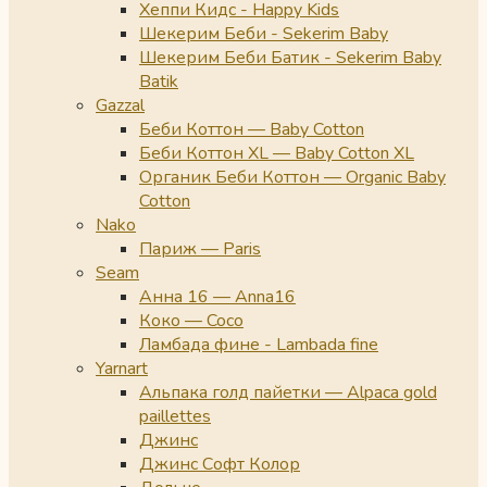
Хеппи Кидс - Happy Kids
Шекерим Беби - Sekerim Baby
Шекерим Беби Батик - Sekerim Baby
Batik
Gazzal
Беби Коттон — Baby Cotton
Беби Коттон XL — Baby Cotton XL
Органик Беби Коттон — Organic Baby
Cotton
Nako
Париж — Paris
Seam
Анна 16 — Anna16
Коко — Coco
Ламбада фине - Lambada fine
Yarnart
Альпака голд пайетки — Alpaca gold
paillettes
Джинс
Джинс Софт Колор