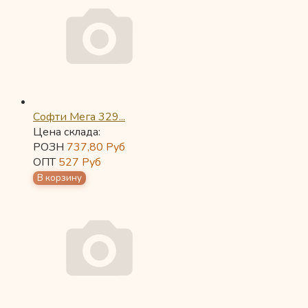
Софти Мега 329...
Цена склада:
РОЗН
737,80
Руб
ОПТ
527
Руб