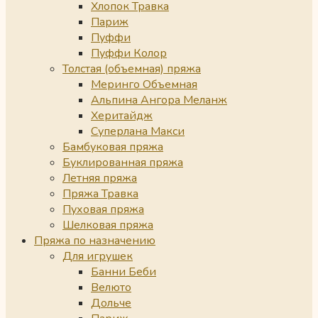
Хлопок Травка
Париж
Пуффи
Пуффи Колор
Толстая (объемная) пряжа
Меринго Объемная
Альпина Ангора Меланж
Херитайдж
Суперлана Макси
Бамбуковая пряжа
Буклированная пряжа
Летняя пряжа
Пряжа Травка
Пуховая пряжа
Шелковая пряжа
Пряжа по назначению
Для игрушек
Банни Беби
Велюто
Дольче