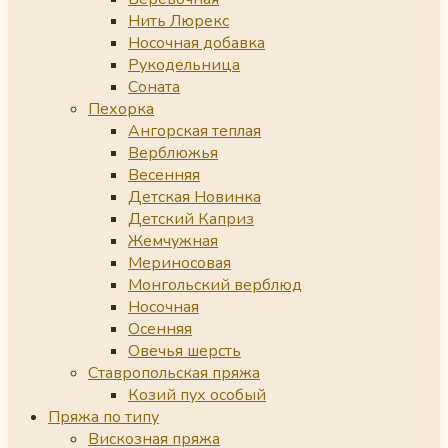
Нить Люрекс
Носочная добавка
Рукодельница
Соната
Пехорка
Ангорская теплая
Верблюжья
Весенняя
Детская Новинка
Детский Каприз
Жемчужная
Мериносовая
Монгольский верблюд
Носочная
Осенняя
Овечья шерсть
Ставропольская пряжа
Козий пух особый
Пряжа по типу
Вискозная пряжа