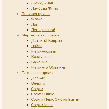
Жумчужная
Ламбада Фине
Льняная пряжа
Флакс
Лён
Лён цветной
Мериносовая пряжа
Детский Каприз
Лайка
Мериносовая
Воздушная
Бамбино
Меринго Объемная
Плюшевая пряжа
Дольче
Велюто
Софти
Софти Плюс
Софти Плюс Омбре Батик
Софти Мега