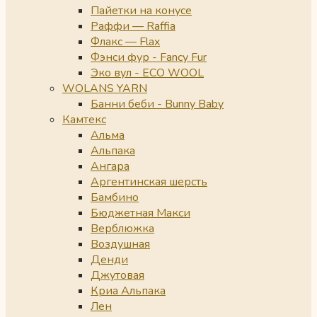
Пайетки на конусе
Раффи — Raffia
Флакс — Flax
Фэнси фур - Fancy Fur
Эко вул - ECO WOOL
WOLANS YARN
Банни беби - Bunny Baby
Камтекс
Альма
Альпака
Ангара
Аргентинская шерсть
Бамбино
Бюджетная Макси
Верблюжка
Воздушная
Денди
Джутовая
Криа Альпака
Лен