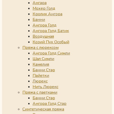
Ангара
Мохер Голд
Кролик Ангора
Банни
Ангора Голд
Ангора Голд Батик
Воздушная
Козий Пух Особый
Пряжа с люрексом
Ангора Голд Симли
Шал Симли
Камелия
Банни Стар
Пайетки
Люрекс
Нить Люрекс
Пряжа с паетками
Банни Стар
Ангора Голд Стар
Синтетическая пряжа