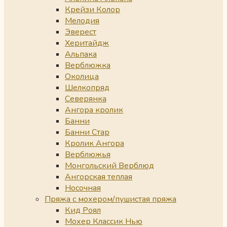
Крейзи Колор
Мелодия
Эверест
Херитайдж
Альпака
Верблюжка
Околица
Шелкопряд
Северянка
Ангора кролик
Банни
Банни Стар
Кролик Ангора
Верблюжья
Монгольский Верблюд
Ангорская теплая
Носочная
Пряжа с мохером/пушистая пряжа
Кид Роял
Мохер Классик Нью