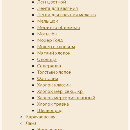
Лен цветной
Лента для валяния
Лента для валяния меланж
Малышок
Меринго объемная
Мотылёк
Мохер Голд
Мохер с хлопком
Мягкий хлопок
Околица
Северянка
Толстый хлопок
Фантазия
Хлопок классик
Хлопок мер. секц. кр.
Хлопок мерсеризованный
Хлопок травка
Шелкопряд
Карачаевская
Лама
Веревочная