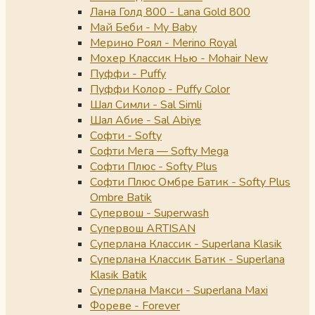
Лана Голд 800 - Lana Gold 800
Май Беби - My Baby
Мерино Роял - Merino Royal
Мохер Классик Нью - Mohair New
Пуффи - Puffy
Пуффи Колор - Puffy Color
Шал Симли - Sal Simli
Шал Абие - Sal Abiye
Софти - Softy
Софти Мега — Softy Mega
Софти Плюс - Softy Plus
Софти Плюс Омбре Батик - Softy Plus
Ombre Batik
Супервош - Superwash
Супервош ARTISAN
Суперлана Классик - Superlana Klasik
Суперлана Классик Батик - Superlana
Klasik Batik
Суперлана Макси - Superlana Maxi
Фореве - Forever