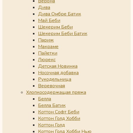
Верона
Дива
Дива Омбре Батик
Май Беби
Шекерим Беби
Шекерим Беби Батик
Париж
Макраме
Пайетки
Люрекс
Детская Новинка
Носочная добавка
Рукодельница
Веревочная
Хлопкосодержащая пряжа
Белла
Белла Батик
Коттон Софт Беби
Коттон Голд Хобби
Коттон Голд
Коттон Голд Хобби Нью