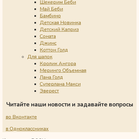
Шекерим Беби
Май Беби
Бамбино
Детская Новинка
Детский Каприз
Соната
Джинс
Коттон Голд
Для шапок
Кролик Ангора
Меринго Объемная
Лана Голд
Суперлана Макси
Эверест
Читайте наши новости и задавайте вопросы
во Вконтакте
в Одноклассниках