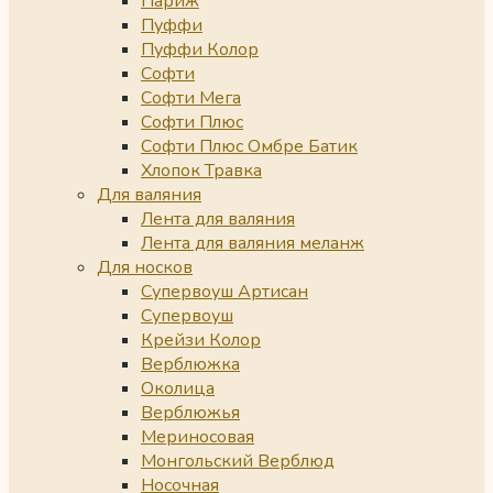
Париж
Пуффи
Пуффи Колор
Софти
Софти Мега
Софти Плюс
Софти Плюс Омбре Батик
Хлопок Травка
Для валяния
Лента для валяния
Лента для валяния меланж
Для носков
Супервоуш Артисан
Супервоуш
Крейзи Колор
Верблюжка
Околица
Верблюжья
Мериносовая
Монгольский Верблюд
Носочная