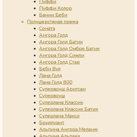
Пуффи
Пуффи Колор
Банни Беби
Полушерстяная пряжа
Соната
Ангора Голд
Ангора Голд Батик
Ангора Голд Омбре Батик
Ангора Голд Симли
Ангора Голд Стар
Беби Вул
Лана Голд
Лана Голд 800
Супервоуш Аритсан
Супервоуш
Суперлана Классик
Суперлана Классик Батик
Суперлана Макси
Бриллиант
Альпина Ангора Меланж
Альпина Альпака