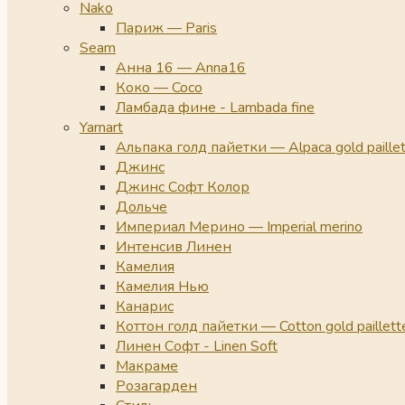
Nako
Париж — Paris
Seam
Анна 16 — Anna16
Коко — Coco
Ламбада фине - Lambada fine
Yarnart
Альпака голд пайетки — Alpaca gold paille
Джинс
Джинс Софт Колор
Дольче
Империал Мерино — Imperial merino
Интенсив Линен
Камелия
Камелия Нью
Канарис
Коттон голд пайетки — Cotton gold paillett
Линен Софт - Linen Soft
Макраме
Розагарден