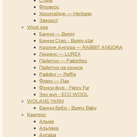
Стиль
Фловерс
Херитайдж — Heritage
Эверест
Wool sea
Банни — Bunny
Банни Стар - Bunny star
Кролик Ангора — RABBIT ANGORA
Люрекс — LUREX
Пайетки — Paillettes
Пайетки на конусе
Раффи — Raffia
Флакс — Flax
Фэнси фур - Fancy Fur
Эко вул - ECO WOOL
WOLANS YARN
Банни беби - Bunny Baby
Камтекс
Альма
Альпака
Ангара