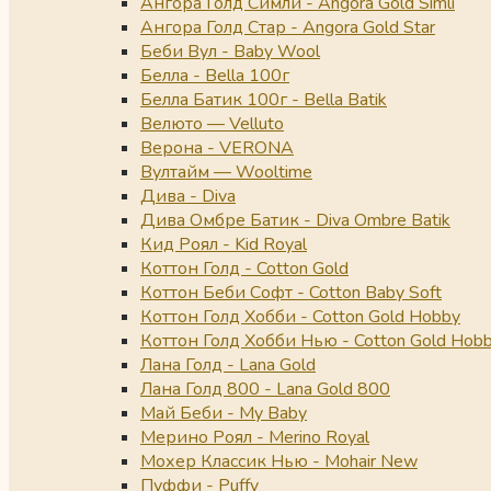
Ангора Голд Симли - Angora Gold Simli
Ангора Голд Стар - Angora Gold Star
Беби Вул - Baby Wool
Белла - Bella 100г
Белла Батик 100г - Bella Batik
Велюто — Velluto
Верона - VERONA
Вултайм — Wooltime
Дива - Diva
Дива Омбре Батик - Diva Ombre Batik
Кид Роял - Kid Royal
Коттон Голд - Cotton Gold
Коттон Беби Софт - Cotton Baby Soft
Коттон Голд Хобби - Cotton Gold Hobby
Коттон Голд Хобби Нью - Cotton Gold Hob
Лана Голд - Lana Gold
Лана Голд 800 - Lana Gold 800
Май Беби - My Baby
Мерино Роял - Merino Royal
Мохер Классик Нью - Mohair New
Пуффи - Puffy