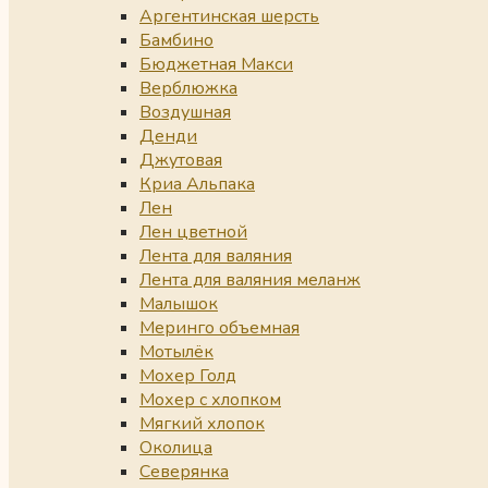
Аргентинская шерсть
Бамбино
Бюджетная Макси
Верблюжка
Воздушная
Денди
Джутовая
Криа Альпака
Лен
Лен цветной
Лента для валяния
Лента для валяния меланж
Малышок
Меринго объемная
Мотылёк
Мохер Голд
Мохер с хлопком
Мягкий хлопок
Околица
Северянка