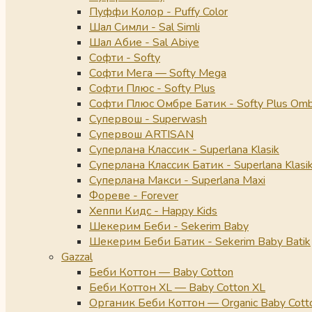
Пуффи Колор - Puffy Color
Шал Симли - Sal Simli
Шал Абие - Sal Abiye
Софти - Softy
Софти Мега — Softy Mega
Софти Плюс - Softy Plus
Софти Плюс Омбре Батик - Softy Plus Omb
Супервош - Superwash
Супервош ARTISAN
Суперлана Классик - Superlana Klasik
Суперлана Классик Батик - Superlana Klasik
Суперлана Макси - Superlana Maxi
Фореве - Forever
Хеппи Кидс - Happy Kids
Шекерим Беби - Sekerim Baby
Шекерим Беби Батик - Sekerim Baby Batik
Gazzal
Беби Коттон — Baby Cotton
Беби Коттон XL — Baby Cotton XL
Органик Беби Коттон — Organic Baby Cott