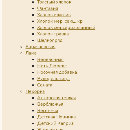
Толстый хлопок
Фантазия
Хлопок классик
Хлопок мер. секц. кр.
Хлопок мерсеризованный
Хлопок травка
Шелкопряд
Карачаевская
Лама
Веревочная
Нить Люрекс
Носочная добавка
Рукодельница
Соната
Пехорка
Ангорская теплая
Верблюжья
Весенняя
Детская Новинка
Детский Каприз
Жемчужная