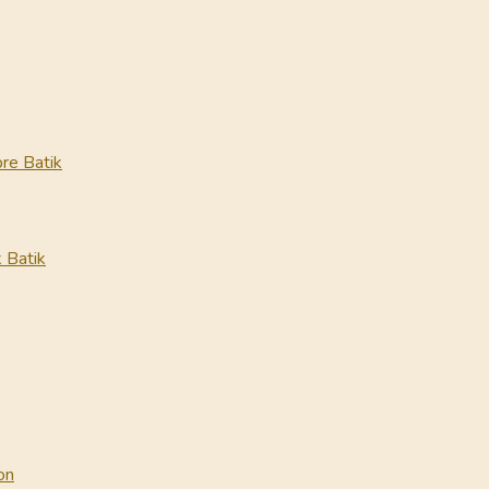
re Batik
 Batik
on