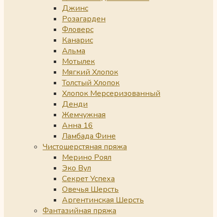
Джинс
Розагарден
Фловерс
Канарис
Альма
Мотылек
Мягкий Хлопок
Толстый Хлопок
Хлопок Мерсеризованный
Денди
Жемчужная
Анна 16
Ламбада Фине
Чистошерстяная пряжа
Мерино Роял
Эко Вул
Секрет Успеха
Овечья Шерсть
Аргентинская Шерсть
Фантазийная пряжа