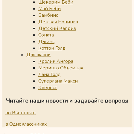
Шекерим Беби
Май Беби
Бамбино
Детская Новинка
Детский Каприз
Соната
Джинс
Коттон Голд
Для шапок
Кролик Ангора
Меринго Объемная
Лана Голд
Суперлана Макси
Эверест
Читайте наши новости и задавайте вопросы
во Вконтакте
в Одноклассниках