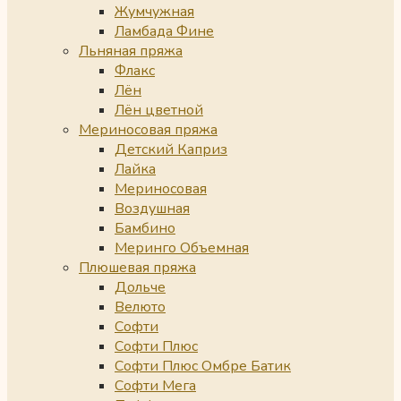
Жумчужная
Ламбада Фине
Льняная пряжа
Флакс
Лён
Лён цветной
Мериносовая пряжа
Детский Каприз
Лайка
Мериносовая
Воздушная
Бамбино
Меринго Объемная
Плюшевая пряжа
Дольче
Велюто
Софти
Софти Плюс
Софти Плюс Омбре Батик
Софти Мега