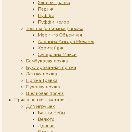
Хлопок Травка
Париж
Пуффи
Пуффи Колор
Толстая (объемная) пряжа
Меринго Объемная
Альпина Ангора Меланж
Херитайдж
Суперлана Макси
Бамбуковая пряжа
Буклированная пряжа
Летняя пряжа
Пряжа Травка
Пуховая пряжа
Шелковая пряжа
Пряжа по назначению
Для игрушек
Банни Беби
Велюто
Дольче