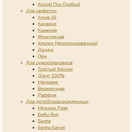
Козий Пух Особый
Для салфеток
Анна 16
Канарис
Камелия
Жемчужная
Хлопок Мерсеризованный
Денди
Лён
Для сумок/рюкзаков
Толстый Хлопок
Джут 100%
Макраме
Веревочная
Раффия
Для детей/новорожденных
Мерино Роял
Беби Вул
Белла
Белла Батик