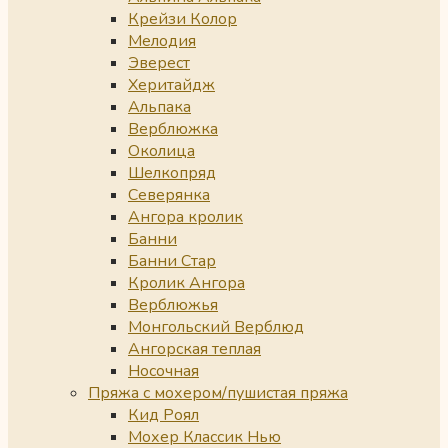
Крейзи Колор
Мелодия
Эверест
Херитайдж
Альпака
Верблюжка
Околица
Шелкопряд
Северянка
Ангора кролик
Банни
Банни Стар
Кролик Ангора
Верблюжья
Монгольский Верблюд
Ангорская теплая
Носочная
Пряжа с мохером/пушистая пряжа
Кид Роял
Мохер Классик Нью