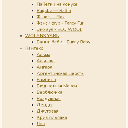
Пайетки на конусе
Раффи — Raffia
Флакс — Flax
Фэнси фур - Fancy Fur
Эко вул - ECO WOOL
WOLANS YARN
Банни беби - Bunny Baby
Камтекс
Альма
Альпака
Ангара
Аргентинская шерсть
Бамбино
Бюджетная Макси
Верблюжка
Воздушная
Денди
Джутовая
Криа Альпака
Лен