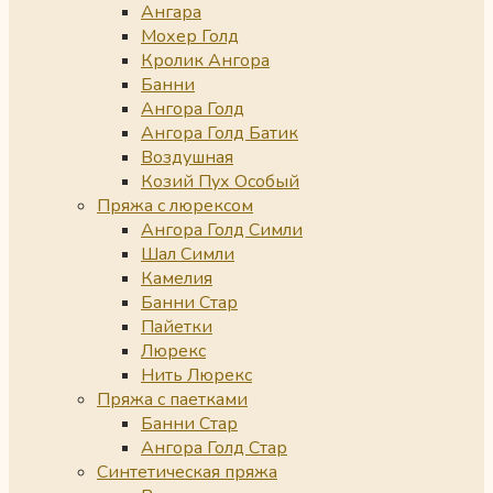
Ангара
Мохер Голд
Кролик Ангора
Банни
Ангора Голд
Ангора Голд Батик
Воздушная
Козий Пух Особый
Пряжа с люрексом
Ангора Голд Симли
Шал Симли
Камелия
Банни Стар
Пайетки
Люрекс
Нить Люрекс
Пряжа с паетками
Банни Стар
Ангора Голд Стар
Синтетическая пряжа