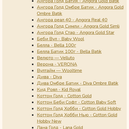
Ангора Голд Батик - Angora Gold Batik
Ангора Голд Омбре Батик - Angora Gold
Ombre Batik
Ангора реал 40 - Angora Real 40
Ангора Голд Симли - Angora Gold Simli
Ангора Голд Стар - Angora Gold Star
Беби Вул - Baby Wool
Белла - Bella 100г
Белла Батик 100г - Bella Batik
Велюто — Velluto
Верона - VERONA
Вултайм — Wooltime
Дива - Diva
Дива Омбре Батик - Diva Ombre Batik
Кид Роял - Kid Royal
Коттон Голд - Cotton Gold
Коттон Беби Софт - Cotton Baby Soft
Коттон Голд Хобби - Cotton Gold Hobby
Коттон Голд Хобби Нью - Cotton Gold
Hobby New
Лана Голд - Lana Gold