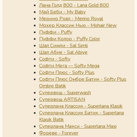
Лана Голд 800 - Lana Gold 800
Май Беби - My Baby
Мерино Роял - Merino Royal
Мохер Классик Нью - Mohair New
Пуффи - Puffy
Пуффи Колор - Puffy Color
Шал Симли - Sal Simli
Шал Абие - Sal Abiye
Софти - Softy
Софти Мега — Softy Mega
Софти Плюс - Softy Plus
Софти Плюс Омбре Батик - Softy Plus
Ombre Batik
Супервош - Superwash
Супервош ARTISAN
Суперлана Классик - Superlana Klasik
Суперлана Классик Батик - Superlana
Klasik Batik
Суперлана Макси - Superlana Maxi
Фореве - Forever