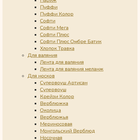
Париж
Пуффи
Пуффи Колор
Софти
Софти Мега
Софти Плюс
Софти Плюс Омбре Батик
Хлопок Травка
Для валяния
Лента для валяния
Лента для валяния меланж
Для носков
Супервоуш Артисан
Супервоуш
Крейзи Колор
Верблюжка
Околица
Верблюжья
Мериносовая
Монгольский Верблюд
Носочная