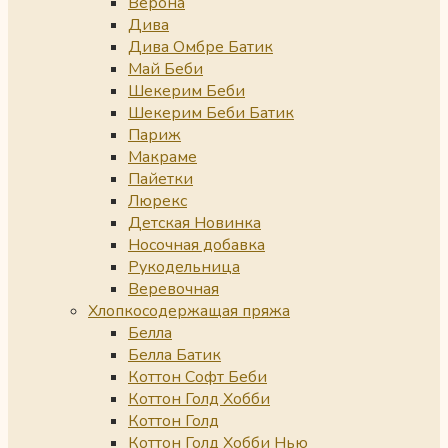
Верона
Дива
Дива Омбре Батик
Май Беби
Шекерим Беби
Шекерим Беби Батик
Париж
Макраме
Пайетки
Люрекс
Детская Новинка
Носочная добавка
Рукодельница
Веревочная
Хлопкосодержащая пряжа
Белла
Белла Батик
Коттон Софт Беби
Коттон Голд Хобби
Коттон Голд
Коттон Голд Хобби Нью