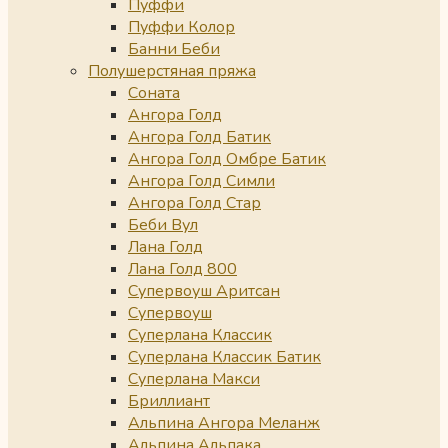
Пуффи
Пуффи Колор
Банни Беби
Полушерстяная пряжа
Соната
Ангора Голд
Ангора Голд Батик
Ангора Голд Омбре Батик
Ангора Голд Симли
Ангора Голд Стар
Беби Вул
Лана Голд
Лана Голд 800
Супервоуш Аритсан
Супервоуш
Суперлана Классик
Суперлана Классик Батик
Суперлана Макси
Бриллиант
Альпина Ангора Меланж
Альпина Альпака