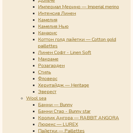
Дольче
Империал Мерино — Imperial merino
Интенсив Линен
Камелия
Камелия Нью
Канарис
Коттон голд пайетки — Cotton gold
paillettes
Линен Софт - Linen Soft
Макраме
Розагарден
Стиль
Фловерс
Херитайдж — Heritage
Эверест
Wool sea
Банни — Bunny
Банни Стар - Bunny star
Кролик Ангора — RABBIT ANGORA
Люрекс — LUREX
Пайетки — Paillettes