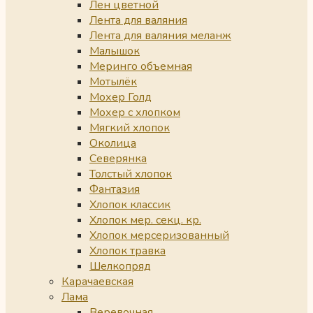
Лен цветной
Лента для валяния
Лента для валяния меланж
Малышок
Меринго объемная
Мотылёк
Мохер Голд
Мохер с хлопком
Мягкий хлопок
Околица
Северянка
Толстый хлопок
Фантазия
Хлопок классик
Хлопок мер. секц. кр.
Хлопок мерсеризованный
Хлопок травка
Шелкопряд
Карачаевская
Лама
Веревочная