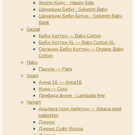
Хеппи Кидс - Happy Kids
Шекерим Беби - Sekerim Baby
Шекерим Беби Батик - Sekerim Baby
Batik
Gazzal
Беби Коттон — Baby Cotton
Беби Коттон XL — Baby Cotton XL
Органик Беби Коттон — Organic Baby
Cotton
Nako
Париж — Paris
Seam
Анна 16 — Anna16
Коко — Coco
Ламбада фине - Lambada fine
Yarnart
Альпака голд пайетки — Alpaca gold
paillettes
Джинс
Джинс Софт Колор