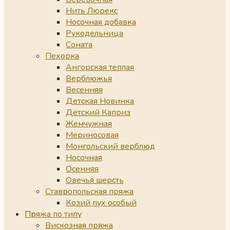
Нить Люрекс
Носочная добавка
Рукодельница
Соната
Пехорка
Ангорская теплая
Верблюжья
Весенняя
Детская Новинка
Детский Каприз
Жемчужная
Мериносовая
Монгольский верблюд
Носочная
Осенняя
Овечья шерсть
Ставропольская пряжа
Козий пух особый
Пряжа по типу
Вискозная пряжа