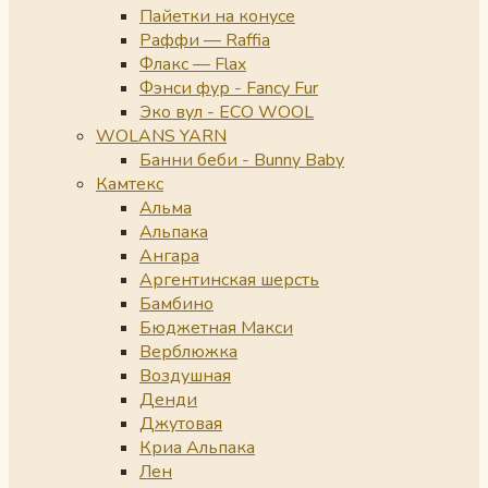
Пайетки на конусе
Раффи — Raffia
Флакс — Flax
Фэнси фур - Fancy Fur
Эко вул - ECO WOOL
WOLANS YARN
Банни беби - Bunny Baby
Камтекс
Альма
Альпака
Ангара
Аргентинская шерсть
Бамбино
Бюджетная Макси
Верблюжка
Воздушная
Денди
Джутовая
Криа Альпака
Лен