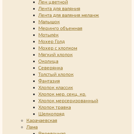
Лен цветной
Лента для валяния
Лента для валяния меланж
Малышок
Меринго объемная
Мотылёк
Мохер Голд
Мохер с хлопком
Мягкий хлопок
Околица
Северянка
Толстый хлопок
Фантазия
Хлопок классик
Хлопок мер. секц. кр.
Хлопок мерсеризованный
Хлопок травка
Шелкопряд
Карачаевская
Лама
Веревочная