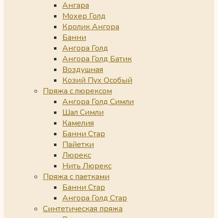
Ангара
Мохер Голд
Кролик Ангора
Банни
Ангора Голд
Ангора Голд Батик
Воздушная
Козий Пух Особый
Пряжа с люрексом
Ангора Голд Симли
Шал Симли
Камелия
Банни Стар
Пайетки
Люрекс
Нить Люрекс
Пряжа с паетками
Банни Стар
Ангора Голд Стар
Синтетическая пряжа