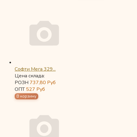
Софти Мега 329...
Цена склада:
РОЗН
737,80
Руб
ОПТ
527
Руб