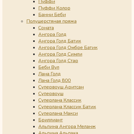
Пуффи
Пуффи Колор
Банни Беби
Полушерстяная пряжа
Соната
Ангора Голд
Ангора Голд Батик
Ангора Голд Омбре Батик
Ангора Голд Симли
Ангора Голд Стар
Беби Вул
Лана Голд
Лана Голд 800
Супервоуш Аритсан
Супервоуш
Суперлана Классик
Суперлана Классик Батик
Суперлана Макси
Бриллиант
Альпина Ангора Меланж
Альпина Альпака