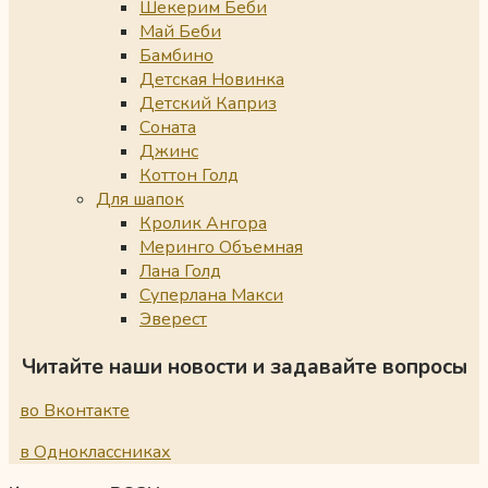
Шекерим Беби
Май Беби
Бамбино
Детская Новинка
Детский Каприз
Соната
Джинс
Коттон Голд
Для шапок
Кролик Ангора
Меринго Объемная
Лана Голд
Суперлана Макси
Эверест
Читайте наши новости и задавайте вопросы
во Вконтакте
в Одноклассниках