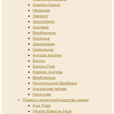
Крейзи Колор
Мелодия
Эверест
Херитайдж
Альпака
Верблюжка
Околица
Шелкопряд
Северянка
Ангора кролик
Банни
Банни Стар
Кролик Ангора
Верблюжья
Монгольский Верблюд
Ангорская теплая
Носочная
Пряжа с мохером/пушистая пряжа
Кид Роял
Мохер Классик Нью