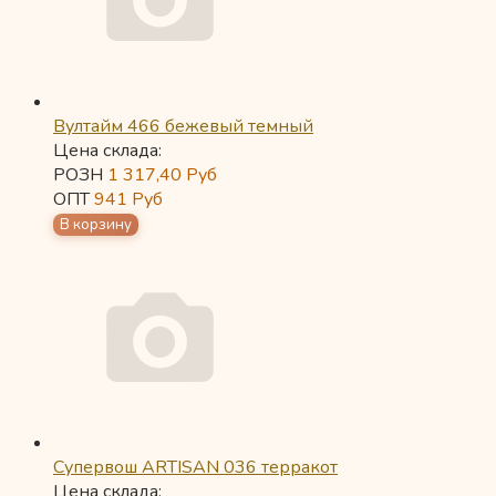
Вултайм 466 бежевый темный
Цена склада:
РОЗН
1 317,40
Руб
ОПТ
941
Руб
Супервош ARTISAN 036 терракот
Цена склада: