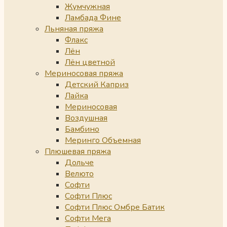
Жумчужная
Ламбада Фине
Льняная пряжа
Флакс
Лён
Лён цветной
Мериносовая пряжа
Детский Каприз
Лайка
Мериносовая
Воздушная
Бамбино
Меринго Объемная
Плюшевая пряжа
Дольче
Велюто
Софти
Софти Плюс
Софти Плюс Омбре Батик
Софти Мега