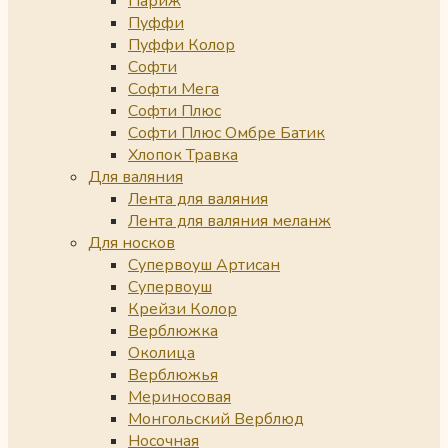
Париж
Пуффи
Пуффи Колор
Софти
Софти Мега
Софти Плюс
Софти Плюс Омбре Батик
Хлопок Травка
Для валяния
Лента для валяния
Лента для валяния меланж
Для носков
Супервоуш Артисан
Супервоуш
Крейзи Колор
Верблюжка
Околица
Верблюжья
Мериносовая
Монгольский Верблюд
Носочная