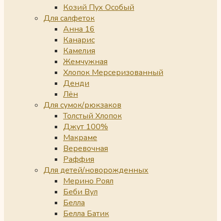
Козий Пух Особый
Для салфеток
Анна 16
Канарис
Камелия
Жемчужная
Хлопок Мерсеризованный
Денди
Лён
Для сумок/рюкзаков
Толстый Хлопок
Джут 100%
Макраме
Веревочная
Раффия
Для детей/новорожденных
Мерино Роял
Беби Вул
Белла
Белла Батик