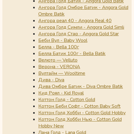
Ангора Голд Батик - Angora Gold Batik
Ангора Голд Омбре Батик - Angora Gold
Ombre Batik
Ангора реал 40 - Angora Real 40
Ангора Голд Симли - Angora Gold Simli
Ангора Голд Стар - Angora Gold Star
Беби Вул - Baby Wool
Белла - Bella 100г
Белла Батик 100г - Bella Batik
Велюто — Velluto
Верона - VERONA
Вултайм — Wooltime
Дива - Diva
Дива Омбре Батик - Diva Ombre Batik
Кид Роял - Kid Royal
Коттон Голд - Cotton Gold
Коттон Беби Софт - Cotton Baby Soft
Коттон Голд Хобби - Cotton Gold Hobby
Коттон Голд Хобби Нью - Cotton Gold
Hobby New
Лана Голд - Lana Gold