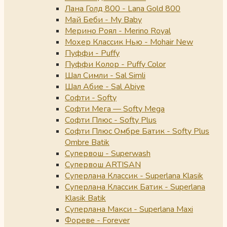
Лана Голд 800 - Lana Gold 800
Май Беби - My Baby
Мерино Роял - Merino Royal
Мохер Классик Нью - Mohair New
Пуффи - Puffy
Пуффи Колор - Puffy Color
Шал Симли - Sal Simli
Шал Абие - Sal Abiye
Софти - Softy
Софти Мега — Softy Mega
Софти Плюс - Softy Plus
Софти Плюс Омбре Батик - Softy Plus
Ombre Batik
Супервош - Superwash
Супервош ARTISAN
Суперлана Классик - Superlana Klasik
Суперлана Классик Батик - Superlana
Klasik Batik
Суперлана Макси - Superlana Maxi
Фореве - Forever