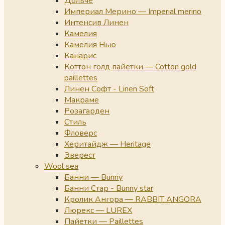
Дольче
Империал Мерино — Imperial merino
Интенсив Линен
Камелия
Камелия Нью
Канарис
Коттон голд пайетки — Cotton gold
paillettes
Линен Софт - Linen Soft
Макраме
Розагарден
Стиль
Фловерс
Херитайдж — Heritage
Эверест
Wool sea
Банни — Bunny
Банни Стар - Bunny star
Кролик Ангора — RABBIT ANGORA
Люрекс — LUREX
Пайетки — Paillettes