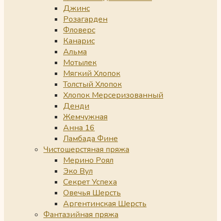
Джинс
Розагарден
Фловерс
Канарис
Альма
Мотылек
Мягкий Хлопок
Толстый Хлопок
Хлопок Мерсеризованный
Денди
Жемчужная
Анна 16
Ламбада Фине
Чистошерстяная пряжа
Мерино Роял
Эко Вул
Секрет Успеха
Овечья Шерсть
Аргентинская Шерсть
Фантазийная пряжа