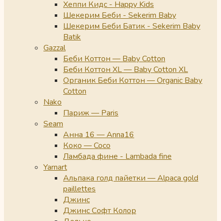
Хеппи Кидс - Happy Kids
Шекерим Беби - Sekerim Baby
Шекерим Беби Батик - Sekerim Baby
Batik
Gazzal
Беби Коттон — Baby Cotton
Беби Коттон XL — Baby Cotton XL
Органик Беби Коттон — Organic Baby
Cotton
Nako
Париж — Paris
Seam
Анна 16 — Anna16
Коко — Coco
Ламбада фине - Lambada fine
Yarnart
Альпака голд пайетки — Alpaca gold
paillettes
Джинс
Джинс Софт Колор