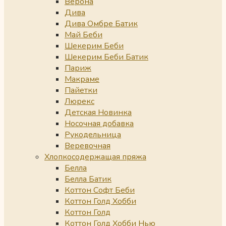
Верона
Дива
Дива Омбре Батик
Май Беби
Шекерим Беби
Шекерим Беби Батик
Париж
Макраме
Пайетки
Люрекс
Детская Новинка
Носочная добавка
Рукодельница
Веревочная
Хлопкосодержащая пряжа
Белла
Белла Батик
Коттон Софт Беби
Коттон Голд Хобби
Коттон Голд
Коттон Голд Хобби Нью