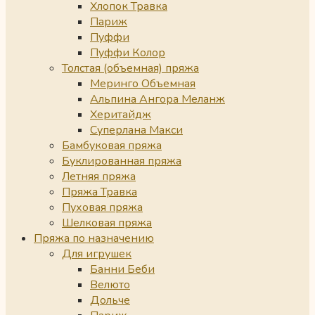
Хлопок Травка
Париж
Пуффи
Пуффи Колор
Толстая (объемная) пряжа
Меринго Объемная
Альпина Ангора Меланж
Херитайдж
Суперлана Макси
Бамбуковая пряжа
Буклированная пряжа
Летняя пряжа
Пряжа Травка
Пуховая пряжа
Шелковая пряжа
Пряжа по назначению
Для игрушек
Банни Беби
Велюто
Дольче