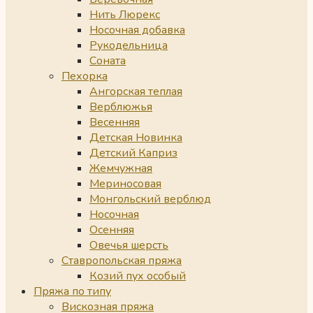
Нить Люрекс
Носочная добавка
Рукодельница
Соната
Пехорка
Ангорская теплая
Верблюжья
Весенняя
Детская Новинка
Детский Каприз
Жемчужная
Мериносовая
Монгольский верблюд
Носочная
Осенняя
Овечья шерсть
Ставропольская пряжа
Козий пух особый
Пряжа по типу
Вискозная пряжа