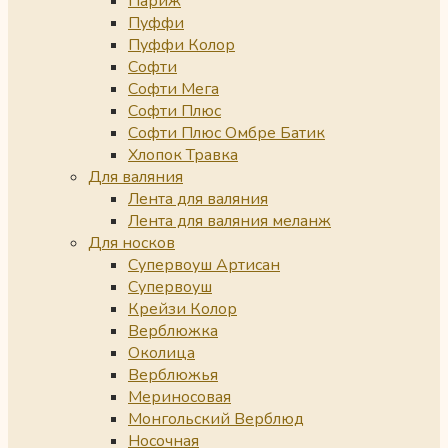
Париж
Пуффи
Пуффи Колор
Софти
Софти Мега
Софти Плюс
Софти Плюс Омбре Батик
Хлопок Травка
Для валяния
Лента для валяния
Лента для валяния меланж
Для носков
Супервоуш Артисан
Супервоуш
Крейзи Колор
Верблюжка
Околица
Верблюжья
Мериносовая
Монгольский Верблюд
Носочная