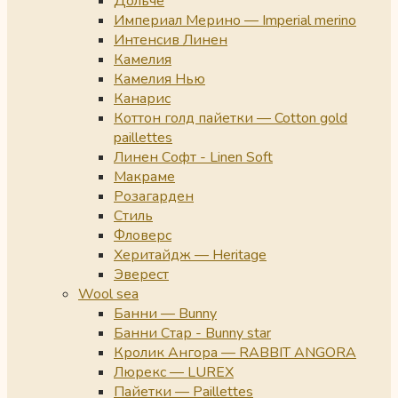
Дольче
Империал Мерино — Imperial merino
Интенсив Линен
Камелия
Камелия Нью
Канарис
Коттон голд пайетки — Cotton gold
paillettes
Линен Софт - Linen Soft
Макраме
Розагарден
Стиль
Фловерс
Херитайдж — Heritage
Эверест
Wool sea
Банни — Bunny
Банни Стар - Bunny star
Кролик Ангора — RABBIT ANGORA
Люрекс — LUREX
Пайетки — Paillettes