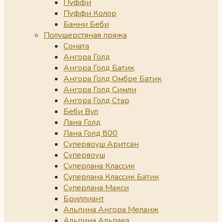
Пуффи
Пуффи Колор
Банни Беби
Полушерстяная пряжа
Соната
Ангора Голд
Ангора Голд Батик
Ангора Голд Омбре Батик
Ангора Голд Симли
Ангора Голд Стар
Беби Вул
Лана Голд
Лана Голд 800
Супервоуш Аритсан
Супервоуш
Суперлана Классик
Суперлана Классик Батик
Суперлана Макси
Бриллиант
Альпина Ангора Меланж
Альпина Альпака