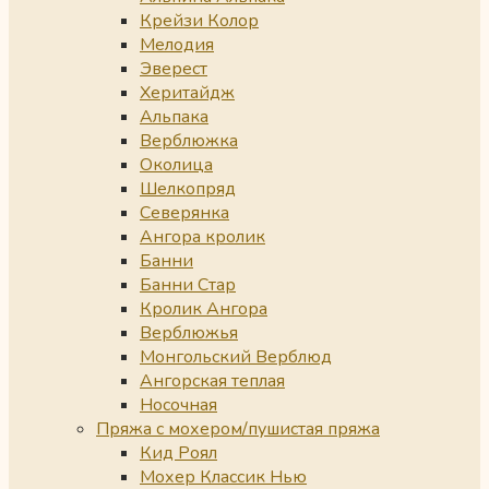
Крейзи Колор
Мелодия
Эверест
Херитайдж
Альпака
Верблюжка
Околица
Шелкопряд
Северянка
Ангора кролик
Банни
Банни Стар
Кролик Ангора
Верблюжья
Монгольский Верблюд
Ангорская теплая
Носочная
Пряжа с мохером/пушистая пряжа
Кид Роял
Мохер Классик Нью