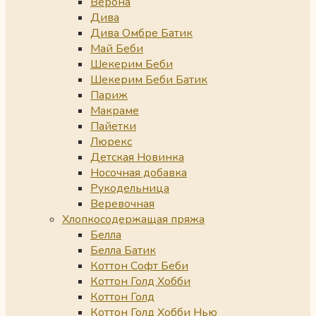
Верона
Дива
Дива Омбре Батик
Май Беби
Шекерим Беби
Шекерим Беби Батик
Париж
Макраме
Пайетки
Люрекс
Детская Новинка
Носочная добавка
Рукодельница
Веревочная
Хлопкосодержащая пряжа
Белла
Белла Батик
Коттон Софт Беби
Коттон Голд Хобби
Коттон Голд
Коттон Голд Хобби Нью