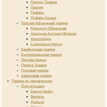
Хлопок Травка
Париж
Пуффи
Пуффи Колор
Толстая (объемная) пряжа
Меринго Объемная
Альпина Ангора Меланж
Херитайдж
Суперлана Макси
Бамбуковая пряжа
Буклированная пряжа
Летняя пряжа
Пряжа Травка
Пуховая пряжа
Шелковая пряжа
Пряжа по назначению
Для игрушек
Банни Беби
Велюто
Дольче