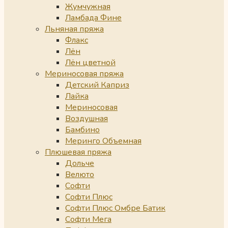
Жумчужная
Ламбада Фине
Льняная пряжа
Флакс
Лён
Лён цветной
Мериносовая пряжа
Детский Каприз
Лайка
Мериносовая
Воздушная
Бамбино
Меринго Объемная
Плюшевая пряжа
Дольче
Велюто
Софти
Софти Плюс
Софти Плюс Омбре Батик
Софти Мега