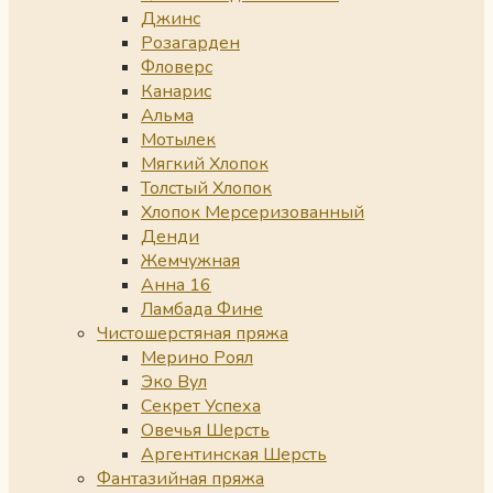
Джинс
Розагарден
Фловерс
Канарис
Альма
Мотылек
Мягкий Хлопок
Толстый Хлопок
Хлопок Мерсеризованный
Денди
Жемчужная
Анна 16
Ламбада Фине
Чистошерстяная пряжа
Мерино Роял
Эко Вул
Секрет Успеха
Овечья Шерсть
Аргентинская Шерсть
Фантазийная пряжа