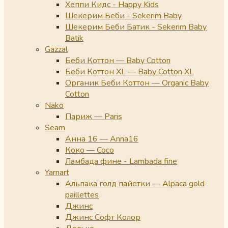
Хеппи Кидс - Happy Kids
Шекерим Беби - Sekerim Baby
Шекерим Беби Батик - Sekerim Baby
Batik
Gazzal
Беби Коттон — Baby Cotton
Беби Коттон XL — Baby Cotton XL
Органик Беби Коттон — Organic Baby
Cotton
Nako
Париж — Paris
Seam
Анна 16 — Anna16
Коко — Coco
Ламбада фине - Lambada fine
Yarnart
Альпака голд пайетки — Alpaca gold
paillettes
Джинс
Джинс Софт Колор