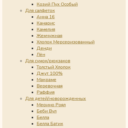
Козий Пух Особый
Для салфеток
Анна 16
Канарис
Камелия
Жемчужная
Хлопок Мерсеризованный
Денди
Лён
Для сумок/рюкзаков
Толстый Хлопок
Джут 100%
Макраме
Веревочная
Раффия
Для детей/новорожденных
Мерино Роял
Беби Вул
Белла
Белла Батик