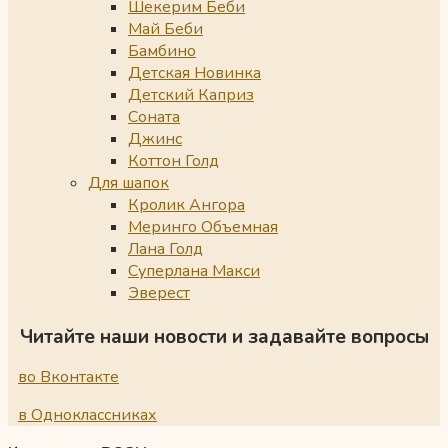
Шекерим Беби
Май Беби
Бамбино
Детская Новинка
Детский Каприз
Соната
Джинс
Коттон Голд
Для шапок
Кролик Ангора
Меринго Объемная
Лана Голд
Суперлана Макси
Эверест
Читайте наши новости и задавайте вопросы
во Вконтакте
в Одноклассниках