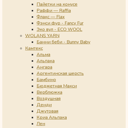
Пайетки на конусе
Раффи — Raffia
Флакс — Flax
Фэнси фур - Fancy Fur
Эко вул - ECO WOOL
WOLANS YARN
Банни беби - Bunny Baby
Камтекс
Альма
Альпака
Ангара
Аргентинская шерсть
Бамбино
Бюджетная Макси
Верблюжка
Воздушная
Денди
Джутовая
Криа Альпака
Лен