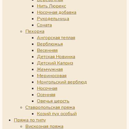
Нить Люрекс
Носочная добавка
Рукодельница
Соната
Пехорка
Ангорская теплая
Верблюжья
Весенняя
Детская Новинка
Детский Каприз
Жемчужная
Мериносовая
Монгольский верблюд
Носочная
Осенняя
Овечья шерсть
Ставропольская пряжа
Козий пух особый
Пряжа по типу
Вискозная пряжа