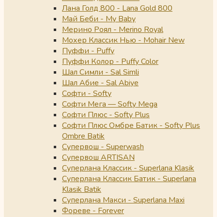
Лана Голд 800 - Lana Gold 800
Май Беби - My Baby
Мерино Роял - Merino Royal
Мохер Классик Нью - Mohair New
Пуффи - Puffy
Пуффи Колор - Puffy Color
Шал Симли - Sal Simli
Шал Абие - Sal Abiye
Софти - Softy
Софти Мега — Softy Mega
Софти Плюс - Softy Plus
Софти Плюс Омбре Батик - Softy Plus
Ombre Batik
Супервош - Superwash
Супервош ARTISAN
Суперлана Классик - Superlana Klasik
Суперлана Классик Батик - Superlana
Klasik Batik
Суперлана Макси - Superlana Maxi
Фореве - Forever