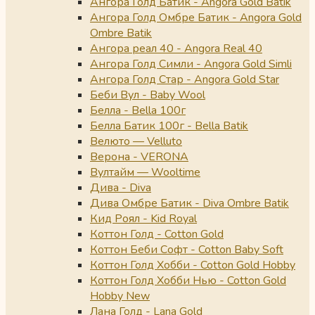
Ангора Голд Батик - Angora Gold Batik
Ангора Голд Омбре Батик - Angora Gold
Ombre Batik
Ангора реал 40 - Angora Real 40
Ангора Голд Симли - Angora Gold Simli
Ангора Голд Стар - Angora Gold Star
Беби Вул - Baby Wool
Белла - Bella 100г
Белла Батик 100г - Bella Batik
Велюто — Velluto
Верона - VERONA
Вултайм — Wooltime
Дива - Diva
Дива Омбре Батик - Diva Ombre Batik
Кид Роял - Kid Royal
Коттон Голд - Cotton Gold
Коттон Беби Софт - Cotton Baby Soft
Коттон Голд Хобби - Cotton Gold Hobby
Коттон Голд Хобби Нью - Cotton Gold
Hobby New
Лана Голд - Lana Gold