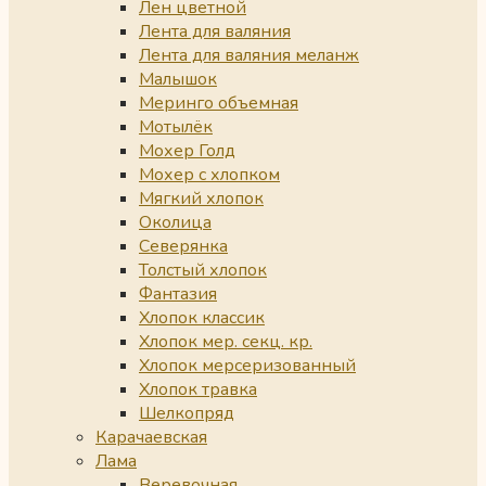
Лен цветной
Лента для валяния
Лента для валяния меланж
Малышок
Меринго объемная
Мотылёк
Мохер Голд
Мохер с хлопком
Мягкий хлопок
Околица
Северянка
Толстый хлопок
Фантазия
Хлопок классик
Хлопок мер. секц. кр.
Хлопок мерсеризованный
Хлопок травка
Шелкопряд
Карачаевская
Лама
Веревочная