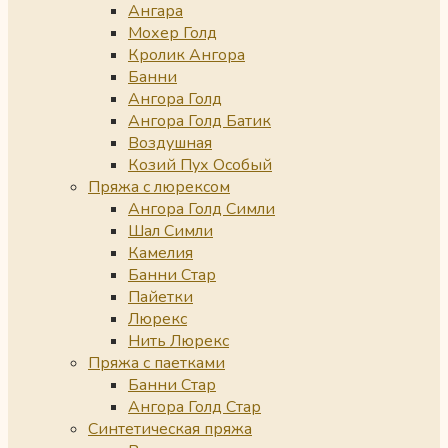
Ангара
Мохер Голд
Кролик Ангора
Банни
Ангора Голд
Ангора Голд Батик
Воздушная
Козий Пух Особый
Пряжа с люрексом
Ангора Голд Симли
Шал Симли
Камелия
Банни Стар
Пайетки
Люрекс
Нить Люрекс
Пряжа с паетками
Банни Стар
Ангора Голд Стар
Синтетическая пряжа