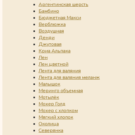
Аргентинская шерсть
Бамбино
Бюджетная Макси
Верблюжка
Воздушная
Денди
Джутовая
Криа Альпака
Лен
Лен цветной
Лента для валяния
Лента для валяния меланж
Малышок
Меринго объемная
Мотылёк
Мохер Голд
Мохер с хлопком
Мягкий хлопок
Околица
Северянка