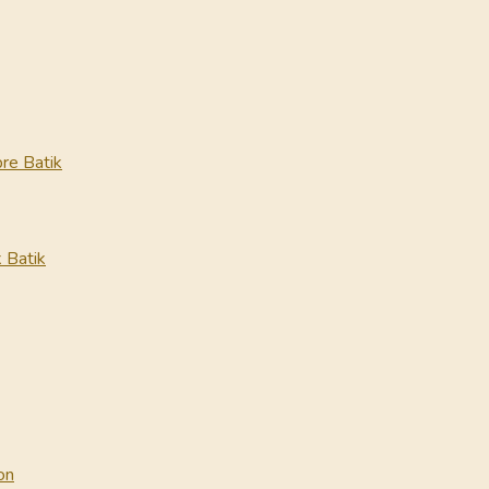
re Batik
 Batik
on