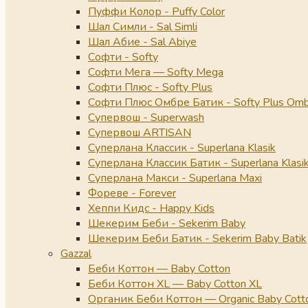
Пуффи Колор - Puffy Color
Шал Симли - Sal Simli
Шал Абие - Sal Abiye
Софти - Softy
Софти Мега — Softy Mega
Софти Плюс - Softy Plus
Софти Плюс Омбре Батик - Softy Plus Omb
Супервош - Superwash
Супервош ARTISAN
Суперлана Классик - Superlana Klasik
Суперлана Классик Батик - Superlana Klasik
Суперлана Макси - Superlana Maxi
Фореве - Forever
Хеппи Кидс - Happy Kids
Шекерим Беби - Sekerim Baby
Шекерим Беби Батик - Sekerim Baby Batik
Gazzal
Беби Коттон — Baby Cotton
Беби Коттон XL — Baby Cotton XL
Органик Беби Коттон — Organic Baby Cott