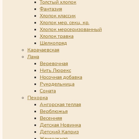
Толстый хлопок
Фантазия
Хлопок классик
Хлопок мер. секц. кр.
Хлопок мерсеризованный
Хлопок травка
Шелкопряд
Карачаевская
Лама
Веревочная
Нить Люрекс
Носочная добавка
Рукодельница
Соната
Пехорка
Ангорская теплая
Верблюжья
Весенняя
Детская Новинка
Детский Каприз
Жемчужная