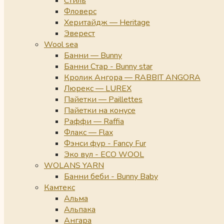
Стиль
Фловерс
Херитайдж — Heritage
Эверест
Wool sea
Банни — Bunny
Банни Стар - Bunny star
Кролик Ангора — RABBIT ANGORA
Люрекс — LUREX
Пайетки — Paillettes
Пайетки на конусе
Раффи — Raffia
Флакс — Flax
Фэнси фур - Fancy Fur
Эко вул - ECO WOOL
WOLANS YARN
Банни беби - Bunny Baby
Камтекс
Альма
Альпака
Ангара