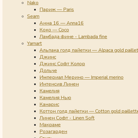
Nako
Париж — Paris
Seam
Анна 16 — Anna16
Коко — Coco
Ламбада фине - Lambada fine
Yarnart
Альпака голд пайетки — Alpaca gold paille
Джинс
Джинс Софт Колор
Дольче
Империал Мерино — Imperial merino
Интенсив Линен
Камелия
Камелия Нью
Канарис
Коттон голд пайетки — Cotton gold paillett
Линен Софт - Linen Soft
Макраме
Розагарден