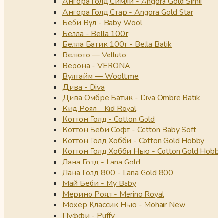
Ангора Голд Симли - Angora Gold Simli
Ангора Голд Стар - Angora Gold Star
Беби Вул - Baby Wool
Белла - Bella 100г
Белла Батик 100г - Bella Batik
Велюто — Velluto
Верона - VERONA
Вултайм — Wooltime
Дива - Diva
Дива Омбре Батик - Diva Ombre Batik
Кид Роял - Kid Royal
Коттон Голд - Cotton Gold
Коттон Беби Софт - Cotton Baby Soft
Коттон Голд Хобби - Cotton Gold Hobby
Коттон Голд Хобби Нью - Cotton Gold Hob
Лана Голд - Lana Gold
Лана Голд 800 - Lana Gold 800
Май Беби - My Baby
Мерино Роял - Merino Royal
Мохер Классик Нью - Mohair New
Пуффи - Puffy