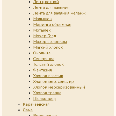
Лен цветной
Лента для валяния
Лента для валяния меланж
Малышок
Меринго объемная
Мотылёк
Мохер Голд
Мохер с хлопком
Мягкий хлопок
Околица
Северянка
Толстый хлопок
Фантазия
Хлопок классик
Хлопок мер. секц. кр.
Хлопок мерсеризованный
Хлопок травка
Шелкопряд
Карачаевская
Лама
Веревочная