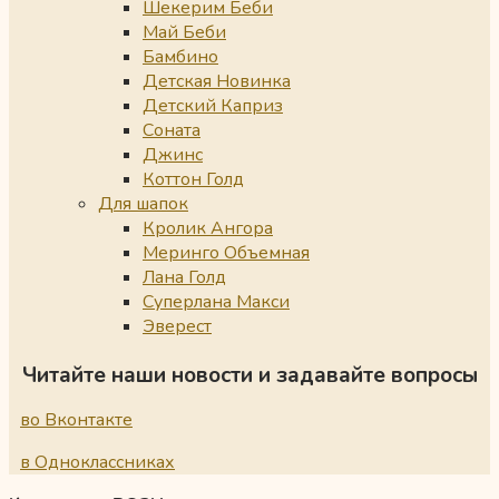
Шекерим Беби
Май Беби
Бамбино
Детская Новинка
Детский Каприз
Соната
Джинс
Коттон Голд
Для шапок
Кролик Ангора
Меринго Объемная
Лана Голд
Суперлана Макси
Эверест
Читайте наши новости и задавайте вопросы
во Вконтакте
в Одноклассниках