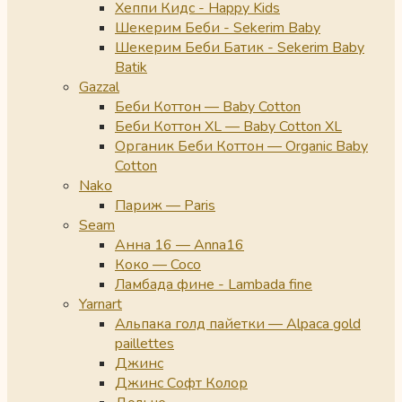
Хеппи Кидс - Happy Kids
Шекерим Беби - Sekerim Baby
Шекерим Беби Батик - Sekerim Baby
Batik
Gazzal
Беби Коттон — Baby Cotton
Беби Коттон XL — Baby Cotton XL
Органик Беби Коттон — Organic Baby
Cotton
Nako
Париж — Paris
Seam
Анна 16 — Anna16
Коко — Coco
Ламбада фине - Lambada fine
Yarnart
Альпака голд пайетки — Alpaca gold
paillettes
Джинс
Джинс Софт Колор