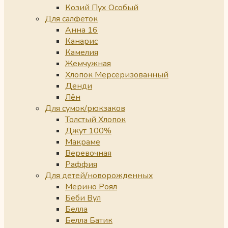
Козий Пух Особый
Для салфеток
Анна 16
Канарис
Камелия
Жемчужная
Хлопок Мерсеризованный
Денди
Лён
Для сумок/рюкзаков
Толстый Хлопок
Джут 100%
Макраме
Веревочная
Раффия
Для детей/новорожденных
Мерино Роял
Беби Вул
Белла
Белла Батик