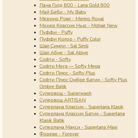
Лана Голд 800 - Lana Gold 800
Май Беби - My Baby
Мерино Роял - Merino Royal
Мохер Классик Нью - Mohair New
Пуффи - Puffy
Пуффи Колор - Puffy Color
Шал Симли - Sal Simli
Шал Абие - Sal Abiye
Софти - Softy
Софти Мега — Softy Mega
Софти Плюс - Softy Plus
Софти Плюс Омбре Батик - Softy Plus
Ombre Batik
Супервош - Superwash
Супервош ARTISAN
Суперлана Классик - Superlana Klasik
Суперлана Классик Батик - Superlana
Klasik Batik
Суперлана Макси - Superlana Maxi
Фореве - Forever