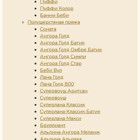
Пуффи
Пуффи Колор
Банни Беби
Полушерстяная пряжа
Соната
Ангора Голд
Ангора Голд Батик
Ангора Голд Омбре Батик
Ангора Голд Симли
Ангора Голд Стар
Беби Вул
Лана Голд
Лана Голд 800
Супервоуш Аритсан
Супервоуш
Суперлана Классик
Суперлана Классик Батик
Суперлана Макси
Бриллиант
Альпина Ангора Меланж
Альпина Альпака