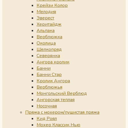
Крейзи Колор
Мелодия
Эверест
Херитайдж
Альпака
Верблюжка
Околица
Шелкопряд
Северянка
Ангора кролик
Банни
Банни Стар
Кролик Ангора
Верблюжья
Монгольский Верблюд
Ангорская теплая
Носочная
Пряжа с мохером/пушистая пряжа
Кид Роял
Мохер Классик Нью