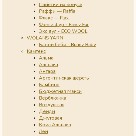
Пайетки на конусе
Раффи — Raffia
Флакс — Flax
Фэнси фур - Fancy Fur
Эко вул - ECO WOOL
WOLANS YARN
Банни беби - Bunny Baby
Камтекс
Альма
Альпака
Ангара
Аргентинская шерсть
Бамбино
Бюджетная Макси
Верблюжка
Воздушная
Денди
Джутовая
Криа Альпака
Лен