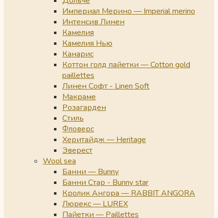
Дольче
Империал Мерино — Imperial merino
Интенсив Линен
Камелия
Камелия Нью
Канарис
Коттон голд пайетки — Cotton gold
paillettes
Линен Софт - Linen Soft
Макраме
Розагарден
Стиль
Фловерс
Херитайдж — Heritage
Эверест
Wool sea
Банни — Bunny
Банни Стар - Bunny star
Кролик Ангора — RABBIT ANGORA
Люрекс — LUREX
Пайетки — Paillettes