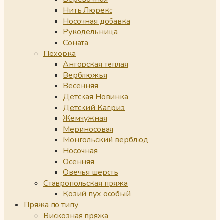
Нить Люрекс
Носочная добавка
Рукодельница
Соната
Пехорка
Ангорская теплая
Верблюжья
Весенняя
Детская Новинка
Детский Каприз
Жемчужная
Мериносовая
Монгольский верблюд
Носочная
Осенняя
Овечья шерсть
Ставропольская пряжа
Козий пух особый
Пряжа по типу
Вискозная пряжа