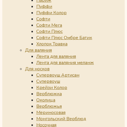
Париж
Пуффи
Пуффи Колор
Софти
Софти Мега
Софти Плюс
Софти Плюс Омбре Батик
Хлопок Травка
Для валяния
Лента для валяния
Лента для валяния меланж
Для носков
Супервоуш Артисан
Супервоуш
Крейзи Колор
Верблюжка
Околица
Верблюжья
Мериносовая
Монгольский Верблюд
Носочная