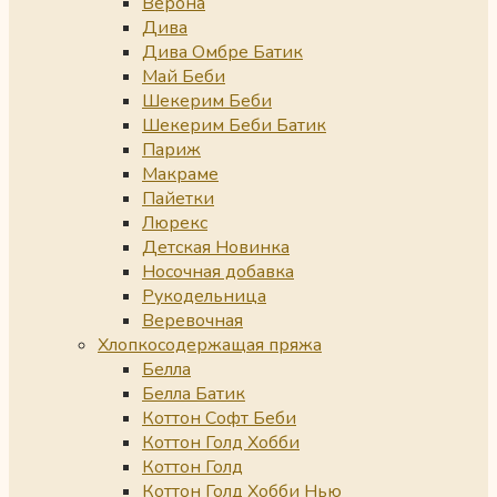
Верона
Дива
Дива Омбре Батик
Май Беби
Шекерим Беби
Шекерим Беби Батик
Париж
Макраме
Пайетки
Люрекс
Детская Новинка
Носочная добавка
Рукодельница
Веревочная
Хлопкосодержащая пряжа
Белла
Белла Батик
Коттон Софт Беби
Коттон Голд Хобби
Коттон Голд
Коттон Голд Хобби Нью