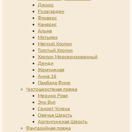
Джинс
Розагарден
Фловерс
Канарис
Альма
Мотылек
Мягкий Хлопок
Толстый Хлопок
Хлопок Мерсеризованный
Денди
Жемчужная
Анна 16
Ламбада Фине
Чистошерстяная пряжа
Мерино Роял
Эко Вул
Секрет Успеха
Овечья Шерсть
Аргентинская Шерсть
Фантазийная пряжа