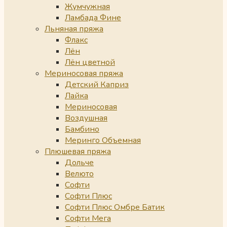
Жумчужная
Ламбада Фине
Льняная пряжа
Флакс
Лён
Лён цветной
Мериносовая пряжа
Детский Каприз
Лайка
Мериносовая
Воздушная
Бамбино
Меринго Объемная
Плюшевая пряжа
Дольче
Велюто
Софти
Софти Плюс
Софти Плюс Омбре Батик
Софти Мега