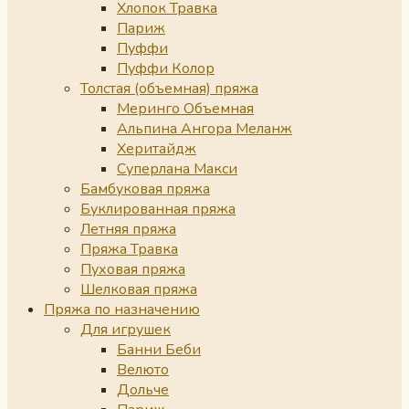
Хлопок Травка
Париж
Пуффи
Пуффи Колор
Толстая (объемная) пряжа
Меринго Объемная
Альпина Ангора Меланж
Херитайдж
Суперлана Макси
Бамбуковая пряжа
Буклированная пряжа
Летняя пряжа
Пряжа Травка
Пуховая пряжа
Шелковая пряжа
Пряжа по назначению
Для игрушек
Банни Беби
Велюто
Дольче