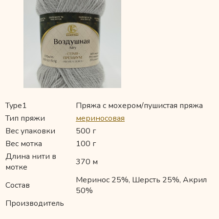
Type1
Пряжа с мохером/пушистая пряжа
Тип пряжи
мериносовая
Вес упаковки
500 г
Вес мотка
100 г
Длина нити в
370 м
мотке
Меринос 25%, Шерсть 25%, Акрил
Состав
50%
Производитель