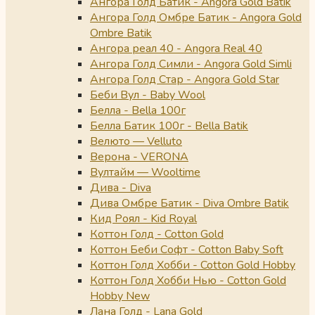
Ангора Голд Батик - Angora Gold Batik
Ангора Голд Омбре Батик - Angora Gold
Ombre Batik
Ангора реал 40 - Angora Real 40
Ангора Голд Симли - Angora Gold Simli
Ангора Голд Стар - Angora Gold Star
Беби Вул - Baby Wool
Белла - Bella 100г
Белла Батик 100г - Bella Batik
Велюто — Velluto
Верона - VERONA
Вултайм — Wooltime
Дива - Diva
Дива Омбре Батик - Diva Ombre Batik
Кид Роял - Kid Royal
Коттон Голд - Cotton Gold
Коттон Беби Софт - Cotton Baby Soft
Коттон Голд Хобби - Cotton Gold Hobby
Коттон Голд Хобби Нью - Cotton Gold
Hobby New
Лана Голд - Lana Gold