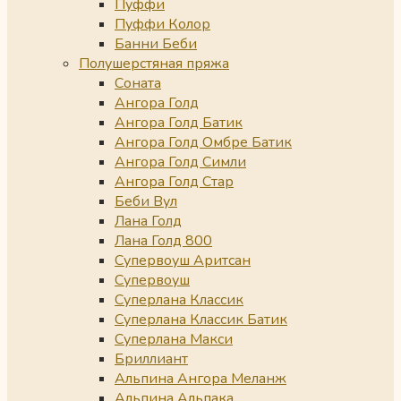
Пуффи
Пуффи Колор
Банни Беби
Полушерстяная пряжа
Соната
Ангора Голд
Ангора Голд Батик
Ангора Голд Омбре Батик
Ангора Голд Симли
Ангора Голд Стар
Беби Вул
Лана Голд
Лана Голд 800
Супервоуш Аритсан
Супервоуш
Суперлана Классик
Суперлана Классик Батик
Суперлана Макси
Бриллиант
Альпина Ангора Меланж
Альпина Альпака