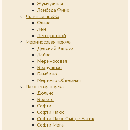
Жумчужная
Ламбада Фине
Льняная пряжа
Флакс
Лён
Лён цветной
Мериносовая пряжа
Детский Каприз
Лайка
Мериносовая
Воздушная
Бамбино
Меринго Объемная
Плюшевая пряжа
Дольче
Велюто
Софти
Софти Плюс
Софти Плюс Омбре Батик
Софти Мега