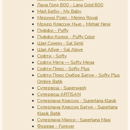
Лана Голд 800 - Lana Gold 800
Май Беби - My Baby
Мерино Роял - Merino Royal
Мохер Классик Нью - Mohair New
Пуффи - Puffy
Пуффи Колор - Puffy Color
Шал Симли - Sal Simli
Шал Абие - Sal Abiye
Софти - Softy
Софти Мега — Softy Mega
Софти Плюс - Softy Plus
Софти Плюс Омбре Батик - Softy Plus
Ombre Batik
Супервош - Superwash
Супервош ARTISAN
Суперлана Классик - Superlana Klasik
Суперлана Классик Батик - Superlana
Klasik Batik
Суперлана Макси - Superlana Maxi
Фореве - Forever