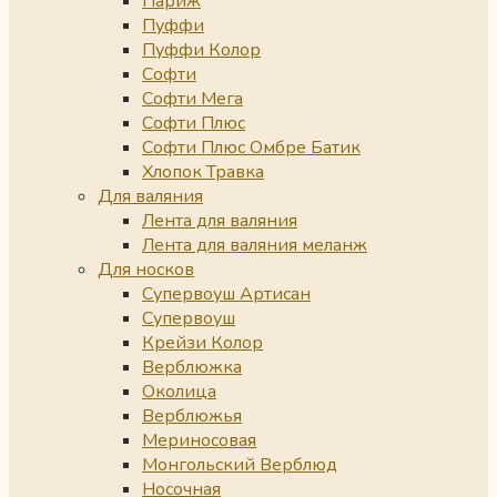
Париж
Пуффи
Пуффи Колор
Софти
Софти Мега
Софти Плюс
Софти Плюс Омбре Батик
Хлопок Травка
Для валяния
Лента для валяния
Лента для валяния меланж
Для носков
Супервоуш Артисан
Супервоуш
Крейзи Колор
Верблюжка
Околица
Верблюжья
Мериносовая
Монгольский Верблюд
Носочная