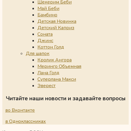
Шекерим Беби
Май Беби
Бамбино
Детская Новинка
Детский Каприз
Соната
Джинс
Коттон Голд
Для шапок
Кролик Ангора
Меринго Объемная
Лана Голд
Суперлана Макси
Эверест
Читайте наши новости и задавайте вопросы
во Вконтакте
в Одноклассниках