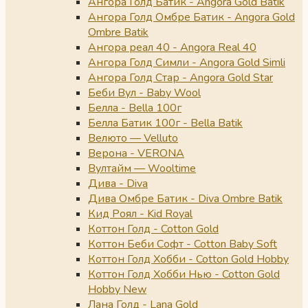
Ангора Голд Батик - Angora Gold Batik
Ангора Голд Омбре Батик - Angora Gold
Ombre Batik
Ангора реал 40 - Angora Real 40
Ангора Голд Симли - Angora Gold Simli
Ангора Голд Стар - Angora Gold Star
Беби Вул - Baby Wool
Белла - Bella 100г
Белла Батик 100г - Bella Batik
Велюто — Velluto
Верона - VERONA
Вултайм — Wooltime
Дива - Diva
Дива Омбре Батик - Diva Ombre Batik
Кид Роял - Kid Royal
Коттон Голд - Cotton Gold
Коттон Беби Софт - Cotton Baby Soft
Коттон Голд Хобби - Cotton Gold Hobby
Коттон Голд Хобби Нью - Cotton Gold
Hobby New
Лана Голд - Lana Gold