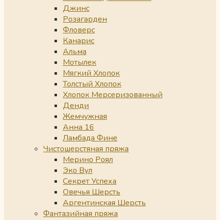
Джинс
Розагарден
Фловерс
Канарис
Альма
Мотылек
Мягкий Хлопок
Толстый Хлопок
Хлопок Мерсеризованный
Денди
Жемчужная
Анна 16
Ламбада Фине
Чистошерстяная пряжа
Мерино Роял
Эко Вул
Секрет Успеха
Овечья Шерсть
Аргентинская Шерсть
Фантазийная пряжа