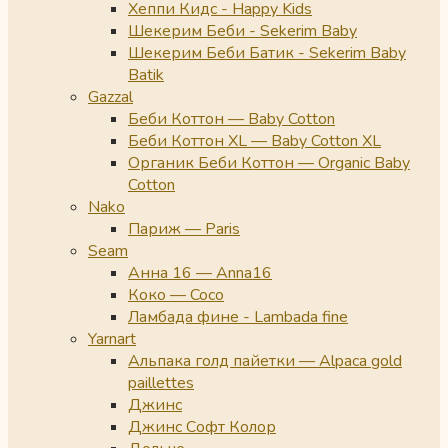
Хеппи Кидс - Happy Kids
Шекерим Беби - Sekerim Baby
Шекерим Беби Батик - Sekerim Baby
Batik
Gazzal
Беби Коттон — Baby Cotton
Беби Коттон XL — Baby Cotton XL
Органик Беби Коттон — Organic Baby
Cotton
Nako
Париж — Paris
Seam
Анна 16 — Anna16
Коко — Coco
Ламбада фине - Lambada fine
Yarnart
Альпака голд пайетки — Alpaca gold
paillettes
Джинс
Джинс Софт Колор