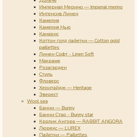
Дольче
Империал Мерино — Imperial merino
Интенсив Линен
Камелия
Камелия Нью
Канарис
Коттон голд пайетки — Cotton gold
paillettes
Линен Софт - Linen Soft
Макраме
Розагарден
Стиль
Фловерс
Херитайдж — Heritage
Эверест
Wool sea
Банни — Bunny
Банни Стар - Bunny star
Кролик Ангора — RABBIT ANGORA
Люрекс — LUREX
Пайетки — Paillettes