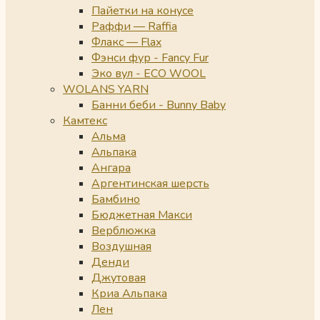
Пайетки на конусе
Раффи — Raffia
Флакс — Flax
Фэнси фур - Fancy Fur
Эко вул - ECO WOOL
WOLANS YARN
Банни беби - Bunny Baby
Камтекс
Альма
Альпака
Ангара
Аргентинская шерсть
Бамбино
Бюджетная Макси
Верблюжка
Воздушная
Денди
Джутовая
Криа Альпака
Лен