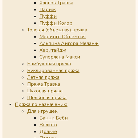
Хлопок Травка
Париж
Пуффи
Пуффи Колор
Толстая (объемная) пряжа
Меринго Объемная
Альпина Ангора Меланж
Херитайдж
Суперлана Макси
Бамбуковая пряжа
Буклированная пряжа
Летняя пряжа
Пряжа Травка
Пуховая пряжа
Шелковая пряжа
Пряжа по назначению
Для игрушек
Банни Беби
Велюто
Дольче