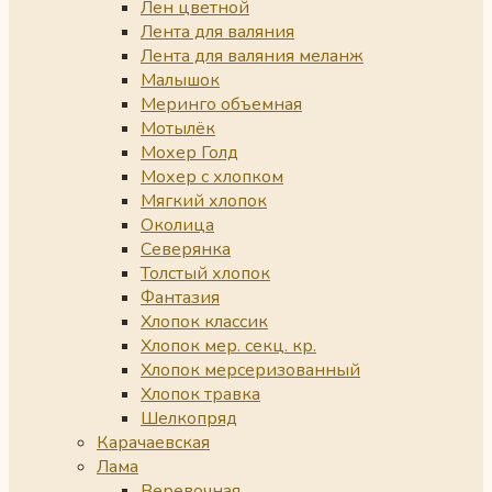
Лен цветной
Лента для валяния
Лента для валяния меланж
Малышок
Меринго объемная
Мотылёк
Мохер Голд
Мохер с хлопком
Мягкий хлопок
Околица
Северянка
Толстый хлопок
Фантазия
Хлопок классик
Хлопок мер. секц. кр.
Хлопок мерсеризованный
Хлопок травка
Шелкопряд
Карачаевская
Лама
Веревочная