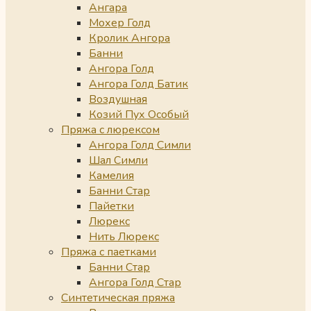
Ангара
Мохер Голд
Кролик Ангора
Банни
Ангора Голд
Ангора Голд Батик
Воздушная
Козий Пух Особый
Пряжа с люрексом
Ангора Голд Симли
Шал Симли
Камелия
Банни Стар
Пайетки
Люрекс
Нить Люрекс
Пряжа с паетками
Банни Стар
Ангора Голд Стар
Синтетическая пряжа