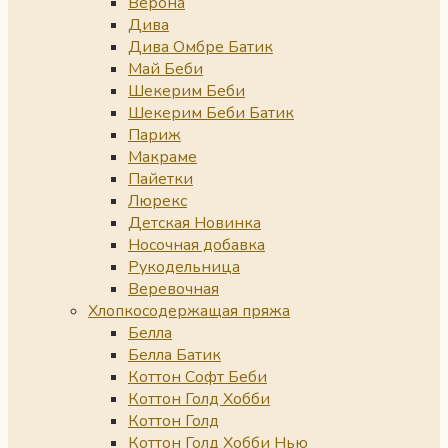
Верона
Дива
Дива Омбре Батик
Май Беби
Шекерим Беби
Шекерим Беби Батик
Париж
Макраме
Пайетки
Люрекс
Детская Новинка
Носочная добавка
Рукодельница
Веревочная
Хлопкосодержащая пряжа
Белла
Белла Батик
Коттон Софт Беби
Коттон Голд Хобби
Коттон Голд
Коттон Голд Хобби Нью