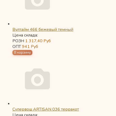
Вултайм 466 бежевый темный
Цена склада:
РОЗН
1 317,40
Руб
ОПТ
941
Руб
Супервош ARTISAN 036 терракот
Цена склада: