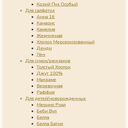
Козий Пух Особый
Для салфеток
Анна 16
Канарис
Камелия
Жемчужная
Хлопок Мерсеризованный
Денди
Лён
Для сумок/рюкзаков
Толстый Хлопок
Джут 100%
Макраме
Веревочная
Раффия
Для детей/новорожденных
Мерино Роял
Беби Вул
Белла
Белла Батик