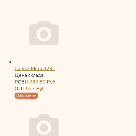
Софти Мега 329...
Цена склада:
РОЗН
737,80
Руб
ОПТ
527
Руб