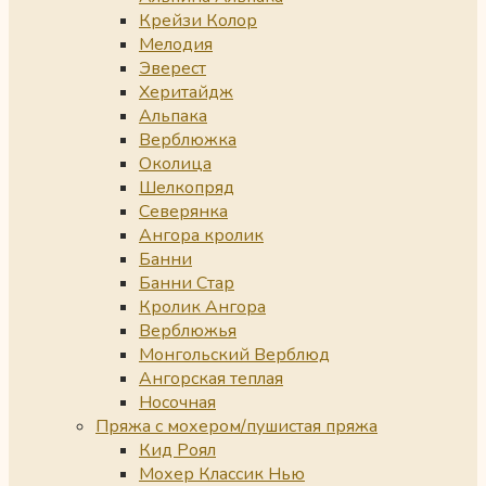
Крейзи Колор
Мелодия
Эверест
Херитайдж
Альпака
Верблюжка
Околица
Шелкопряд
Северянка
Ангора кролик
Банни
Банни Стар
Кролик Ангора
Верблюжья
Монгольский Верблюд
Ангорская теплая
Носочная
Пряжа с мохером/пушистая пряжа
Кид Роял
Мохер Классик Нью