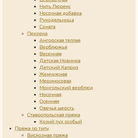
Нить Люрекс
Носочная добавка
Рукодельница
Соната
Пехорка
Ангорская теплая
Верблюжья
Весенняя
Детская Новинка
Детский Каприз
Жемчужная
Мериносовая
Монгольский верблюд
Носочная
Осенняя
Овечья шерсть
Ставропольская пряжа
Козий пух особый
Пряжа по типу
Вискозная пряжа