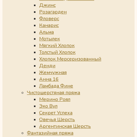
Джинс
Розагарден
Фловерс
Канарис
Альма
Мотылек
Мягкий Хлопок
Толстый Хлопок
Хлопок Мерсеризованный
Денди
Жемчужная
Анна 16
Ламбада Фине
Чистошерстяная пряжа
Мерино Роял
Эко Вул
Секрет Успеха
Овечья Шерсть
Аргентинская Шерсть
Фантазийная пряжа