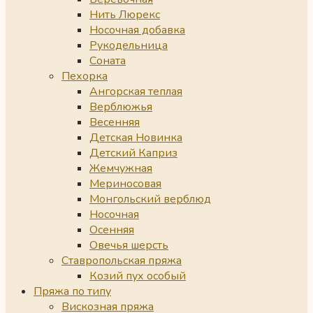
Нить Люрекс
Носочная добавка
Рукодельница
Соната
Пехорка
Ангорская теплая
Верблюжья
Весенняя
Детская Новинка
Детский Каприз
Жемчужная
Мериносовая
Монгольский верблюд
Носочная
Осенняя
Овечья шерсть
Ставропольская пряжа
Козий пух особый
Пряжа по типу
Вискозная пряжа