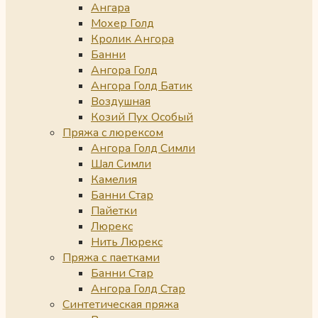
Ангара
Мохер Голд
Кролик Ангора
Банни
Ангора Голд
Ангора Голд Батик
Воздушная
Козий Пух Особый
Пряжа с люрексом
Ангора Голд Симли
Шал Симли
Камелия
Банни Стар
Пайетки
Люрекс
Нить Люрекс
Пряжа с паетками
Банни Стар
Ангора Голд Стар
Синтетическая пряжа