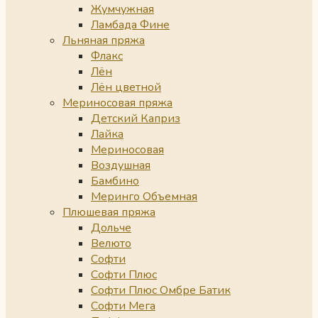
Жумчужная
Ламбада Фине
Льняная пряжа
Флакс
Лён
Лён цветной
Мериносовая пряжа
Детский Каприз
Лайка
Мериносовая
Воздушная
Бамбино
Меринго Объемная
Плюшевая пряжа
Дольче
Велюто
Софти
Софти Плюс
Софти Плюс Омбре Батик
Софти Мега