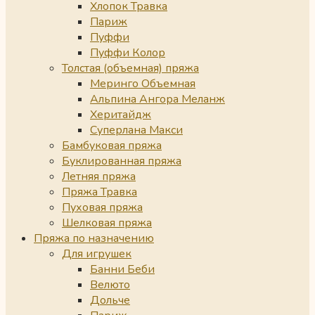
Хлопок Травка
Париж
Пуффи
Пуффи Колор
Толстая (объемная) пряжа
Меринго Объемная
Альпина Ангора Меланж
Херитайдж
Суперлана Макси
Бамбуковая пряжа
Буклированная пряжа
Летняя пряжа
Пряжа Травка
Пуховая пряжа
Шелковая пряжа
Пряжа по назначению
Для игрушек
Банни Беби
Велюто
Дольче