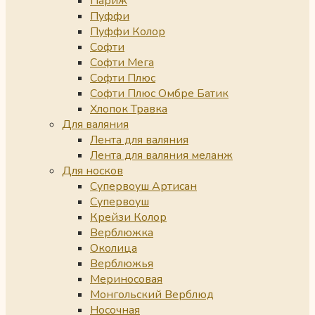
Париж
Пуффи
Пуффи Колор
Софти
Софти Мега
Софти Плюс
Софти Плюс Омбре Батик
Хлопок Травка
Для валяния
Лента для валяния
Лента для валяния меланж
Для носков
Супервоуш Артисан
Супервоуш
Крейзи Колор
Верблюжка
Околица
Верблюжья
Мериносовая
Монгольский Верблюд
Носочная