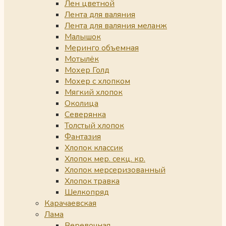
Лен цветной
Лента для валяния
Лента для валяния меланж
Малышок
Меринго объемная
Мотылёк
Мохер Голд
Мохер с хлопком
Мягкий хлопок
Околица
Северянка
Толстый хлопок
Фантазия
Хлопок классик
Хлопок мер. секц. кр.
Хлопок мерсеризованный
Хлопок травка
Шелкопряд
Карачаевская
Лама
Веревочная