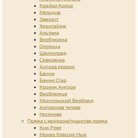
Крейзи Колор
Мелодия
Эверест
Херитайдж
Альпака
Верблюжка
Околица
Шелкопряд
Северянка
Ангора кролик
Банни
Банни Стар
Кролик Ангора
Верблюжья
Монгольский Верблюд
Ангорская теплая
Носочная
Пряжа с мохером/пушистая пряжа
Кид Роял
Мохер Классик Нью