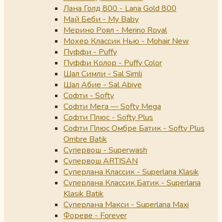
Лана Голд 800 - Lana Gold 800
Май Беби - My Baby
Мерино Роял - Merino Royal
Мохер Классик Нью - Mohair New
Пуффи - Puffy
Пуффи Колор - Puffy Color
Шал Симли - Sal Simli
Шал Абие - Sal Abiye
Софти - Softy
Софти Мега — Softy Mega
Софти Плюс - Softy Plus
Софти Плюс Омбре Батик - Softy Plus
Ombre Batik
Супервош - Superwash
Супервош ARTISAN
Суперлана Классик - Superlana Klasik
Суперлана Классик Батик - Superlana
Klasik Batik
Суперлана Макси - Superlana Maxi
Фореве - Forever