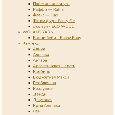
Пайетки на конусе
Раффи — Raffia
Флакс — Flax
Фэнси фур - Fancy Fur
Эко вул - ECO WOOL
WOLANS YARN
Банни беби - Bunny Baby
Камтекс
Альма
Альпака
Ангара
Аргентинская шерсть
Бамбино
Бюджетная Макси
Верблюжка
Воздушная
Денди
Джутовая
Криа Альпака
Лен