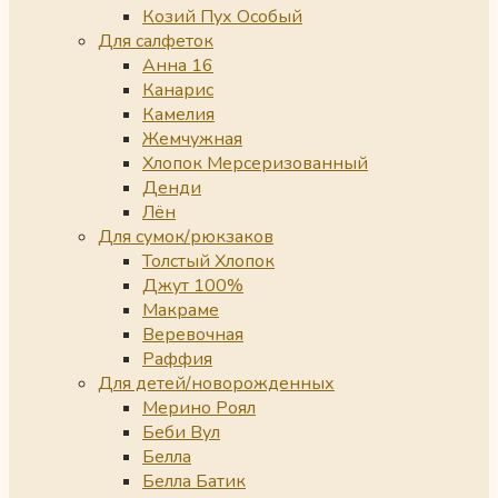
Козий Пух Особый
Для салфеток
Анна 16
Канарис
Камелия
Жемчужная
Хлопок Мерсеризованный
Денди
Лён
Для сумок/рюкзаков
Толстый Хлопок
Джут 100%
Макраме
Веревочная
Раффия
Для детей/новорожденных
Мерино Роял
Беби Вул
Белла
Белла Батик