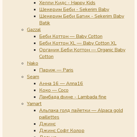
Хеппи Кидс - Happy Kids
Шекерим Беби - Sekerim Baby
Шекерим Беби Батик - Sekerim Baby
Batik
Gazzal
Беби Коттон — Baby Cotton
Беби Коттон XL — Baby Cotton XL
Органик Беби Коттон — Organic Baby
Cotton
Nako
Париж — Paris
Seam
Анна 16 — Anna16
Коко — Coco
Ламбада фине - Lambada fine
Yarnart
Альпака голд пайетки — Alpaca gold
paillettes
Джинс
Джинс Софт Колор