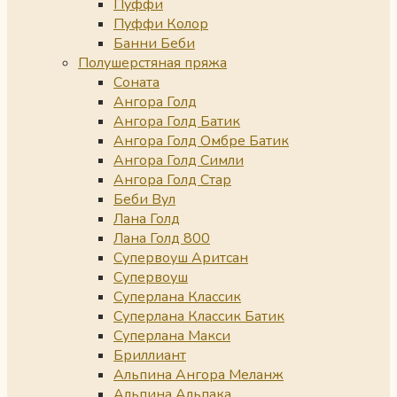
Пуффи
Пуффи Колор
Банни Беби
Полушерстяная пряжа
Соната
Ангора Голд
Ангора Голд Батик
Ангора Голд Омбре Батик
Ангора Голд Симли
Ангора Голд Стар
Беби Вул
Лана Голд
Лана Голд 800
Супервоуш Аритсан
Супервоуш
Суперлана Классик
Суперлана Классик Батик
Суперлана Макси
Бриллиант
Альпина Ангора Меланж
Альпина Альпака