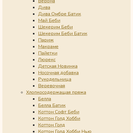
Верона
Дива
Дива Омбре Батик
Май Беби
Шекерим Беби
Шекерим Беби Батик
Париж
Макраме
Пайетки
Люрекс
Детская Новинка
Носочная добавка
Рукодельница
Веревочная
Хлопкосодержащая пряжа
Белла
Белла Батик
Коттон Софт Беби
Коттон Голд Хобби
Коттон Голд
Коттон Голд Хобби Нью