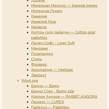
Дольче
Империал Мерино — Imperial merino
Интенсив Линен
Камелия
Камелия Нью
Канарис
Коттон голд пайетки — Cotton gold
paillettes
Линен Софт - Linen Soft
Макраме
Розагарден
Стиль
Фловерс
Херитайдж — Heritage
Эверест
Wool sea
Банни — Bunny
Банни Стар - Bunny star
Кролик Ангора — RABBIT ANGORA
Люрекс — LUREX
Пайетки — Paillettes