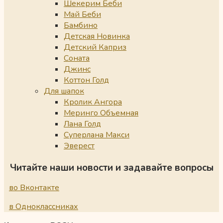
Шекерим Беби
Май Беби
Бамбино
Детская Новинка
Детский Каприз
Соната
Джинс
Коттон Голд
Для шапок
Кролик Ангора
Меринго Объемная
Лана Голд
Суперлана Макси
Эверест
Читайте наши новости и задавайте вопросы
во Вконтакте
в Одноклассниках