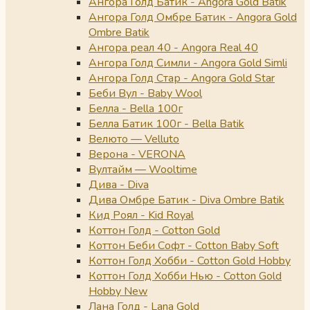
Ангора Голд Батик - Angora Gold Batik
Ангора Голд Омбре Батик - Angora Gold
Ombre Batik
Ангора реал 40 - Angora Real 40
Ангора Голд Симли - Angora Gold Simli
Ангора Голд Стар - Angora Gold Star
Беби Вул - Baby Wool
Белла - Bella 100г
Белла Батик 100г - Bella Batik
Велюто — Velluto
Верона - VERONA
Вултайм — Wooltime
Дива - Diva
Дива Омбре Батик - Diva Ombre Batik
Кид Роял - Kid Royal
Коттон Голд - Cotton Gold
Коттон Беби Софт - Cotton Baby Soft
Коттон Голд Хобби - Cotton Gold Hobby
Коттон Голд Хобби Нью - Cotton Gold
Hobby New
Лана Голд - Lana Gold