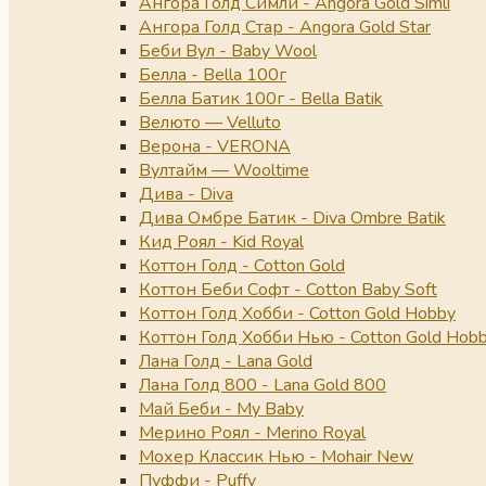
Ангора Голд Симли - Angora Gold Simli
Ангора Голд Стар - Angora Gold Star
Беби Вул - Baby Wool
Белла - Bella 100г
Белла Батик 100г - Bella Batik
Велюто — Velluto
Верона - VERONA
Вултайм — Wooltime
Дива - Diva
Дива Омбре Батик - Diva Ombre Batik
Кид Роял - Kid Royal
Коттон Голд - Cotton Gold
Коттон Беби Софт - Cotton Baby Soft
Коттон Голд Хобби - Cotton Gold Hobby
Коттон Голд Хобби Нью - Cotton Gold Hob
Лана Голд - Lana Gold
Лана Голд 800 - Lana Gold 800
Май Беби - My Baby
Мерино Роял - Merino Royal
Мохер Классик Нью - Mohair New
Пуффи - Puffy