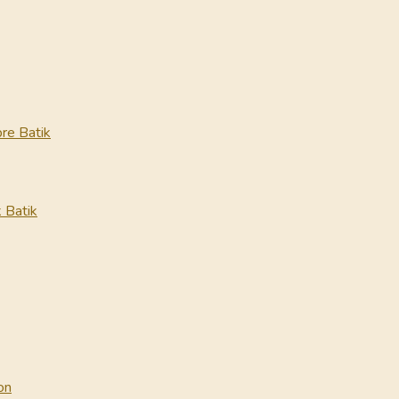
re Batik
 Batik
on