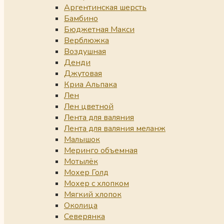
Аргентинская шерсть
Бамбино
Бюджетная Макси
Верблюжка
Воздушная
Денди
Джутовая
Криа Альпака
Лен
Лен цветной
Лента для валяния
Лента для валяния меланж
Малышок
Меринго объемная
Мотылёк
Мохер Голд
Мохер с хлопком
Мягкий хлопок
Околица
Северянка