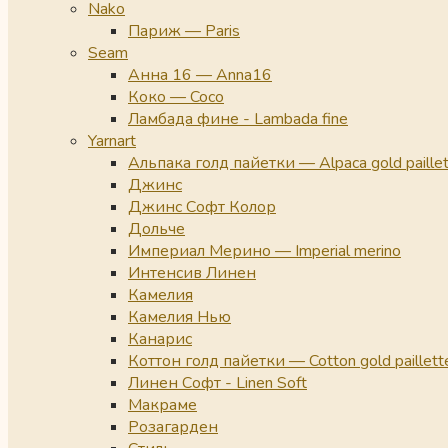
Nako
Париж — Paris
Seam
Анна 16 — Anna16
Коко — Coco
Ламбада фине - Lambada fine
Yarnart
Альпака голд пайетки — Alpaca gold paille
Джинс
Джинс Софт Колор
Дольче
Империал Мерино — Imperial merino
Интенсив Линен
Камелия
Камелия Нью
Канарис
Коттон голд пайетки — Cotton gold paillett
Линен Софт - Linen Soft
Макраме
Розагарден