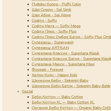
Пуффи Колор - Puffy Color
Шал Симли - Sal Simli
Шал Абие - Sal Abiye
Софти - Softy
Софти Мега — Softy Mega
Софти Плюс - Softy Plus
Софти Плюс Омбре Батик - Softy Plus Omb
Супервош - Superwash
Супервош ARTISAN
Суперлана Классик - Superlana Klasik
Суперлана Классик Батик - Superlana Klasik
Суперлана Макси - Superlana Maxi
Фореве - Forever
Хеппи Кидс - Happy Kids
Шекерим Беби - Sekerim Baby
Шекерим Беби Батик - Sekerim Baby Batik
Gazzal
Беби Коттон — Baby Cotton
Беби Коттон XL — Baby Cotton XL
Органик Беби Коттон — Organic Baby Cott