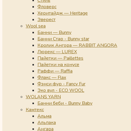
Стиль
Фловерс
Херитайдж — Heritage
Эверест
Wool sea
Банни — Bunny
Банни Стар - Bunny star
Кролик Ангора — RABBIT ANGORA
Люрекс — LUREX
Пайетки — Paillettes
Пайетки на конусе
Раффи — Raffia
Флакс — Flax
Фэнси фур - Fancy Fur
Эко вул - ECO WOOL
WOLANS YARN
Банни беби - Bunny Baby
Камтекс
Альма
Альпака
Ангара