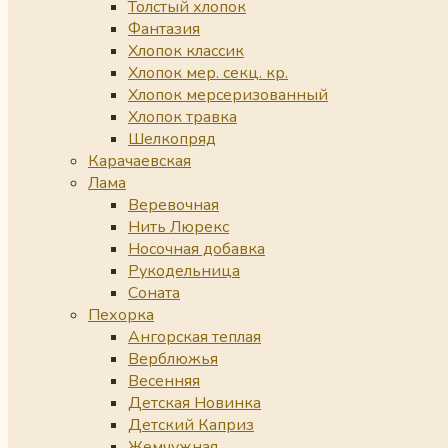
Толстый хлопок
Фантазия
Хлопок классик
Хлопок мер. секц. кр.
Хлопок мерсеризованный
Хлопок травка
Шелкопряд
Карачаевская
Лама
Веревочная
Нить Люрекс
Носочная добавка
Рукодельница
Соната
Пехорка
Ангорская теплая
Верблюжья
Весенняя
Детская Новинка
Детский Каприз
Жемчужная