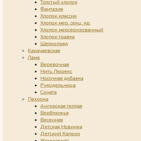
Толстый хлопок
Фантазия
Хлопок классик
Хлопок мер. секц. кр.
Хлопок мерсеризованный
Хлопок травка
Шелкопряд
Карачаевская
Лама
Веревочная
Нить Люрекс
Носочная добавка
Рукодельница
Соната
Пехорка
Ангорская теплая
Верблюжья
Весенняя
Детская Новинка
Детский Каприз
Жемчужная