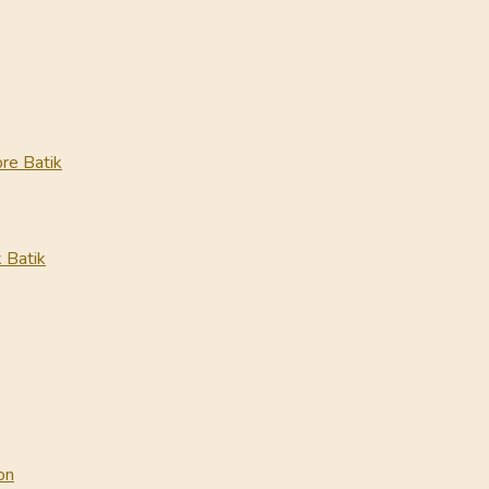
re Batik
 Batik
on