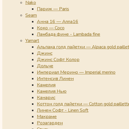
Nako
Париж — Paris
Seam
Анна 16 — Anna16
Коко — Coco
Ламбада фине - Lambada fine
Yarnart
Альпака голд пайетки — Alpaca gold paille
Джинс
Джинс Софт Колор
Дольче
Империал Мерино — Imperial merino
Интенсив Линен
Камелия
Камелия Нью
Канарис
Коттон голд пайетки — Cotton gold paillett
Линен Софт - Linen Soft
Макраме
Розагарден