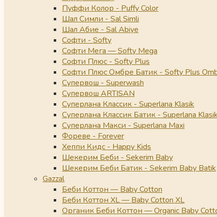
Пуффи Колор - Puffy Color
Шал Симли - Sal Simli
Шал Абие - Sal Abiye
Софти - Softy
Софти Мега — Softy Mega
Софти Плюс - Softy Plus
Софти Плюс Омбре Батик - Softy Plus Omb
Супервош - Superwash
Супервош ARTISAN
Суперлана Классик - Superlana Klasik
Суперлана Классик Батик - Superlana Klasik
Суперлана Макси - Superlana Maxi
Фореве - Forever
Хеппи Кидс - Happy Kids
Шекерим Беби - Sekerim Baby
Шекерим Беби Батик - Sekerim Baby Batik
Gazzal
Беби Коттон — Baby Cotton
Беби Коттон XL — Baby Cotton XL
Органик Беби Коттон — Organic Baby Cott