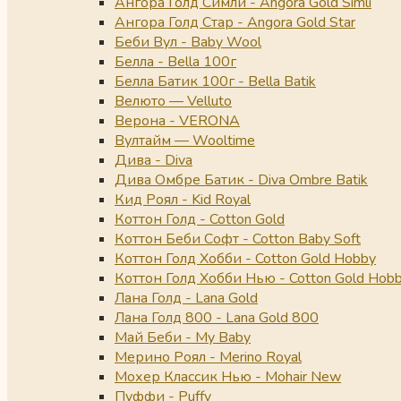
Ангора Голд Симли - Angora Gold Simli
Ангора Голд Стар - Angora Gold Star
Беби Вул - Baby Wool
Белла - Bella 100г
Белла Батик 100г - Bella Batik
Велюто — Velluto
Верона - VERONA
Вултайм — Wooltime
Дива - Diva
Дива Омбре Батик - Diva Ombre Batik
Кид Роял - Kid Royal
Коттон Голд - Cotton Gold
Коттон Беби Софт - Cotton Baby Soft
Коттон Голд Хобби - Cotton Gold Hobby
Коттон Голд Хобби Нью - Cotton Gold Hob
Лана Голд - Lana Gold
Лана Голд 800 - Lana Gold 800
Май Беби - My Baby
Мерино Роял - Merino Royal
Мохер Классик Нью - Mohair New
Пуффи - Puffy