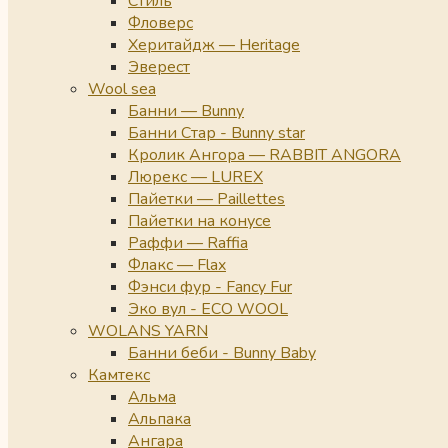
Стиль
Фловерс
Херитайдж — Heritage
Эверест
Wool sea
Банни — Bunny
Банни Стар - Bunny star
Кролик Ангора — RABBIT ANGORA
Люрекс — LUREX
Пайетки — Paillettes
Пайетки на конусе
Раффи — Raffia
Флакс — Flax
Фэнси фур - Fancy Fur
Эко вул - ECO WOOL
WOLANS YARN
Банни беби - Bunny Baby
Камтекс
Альма
Альпака
Ангара