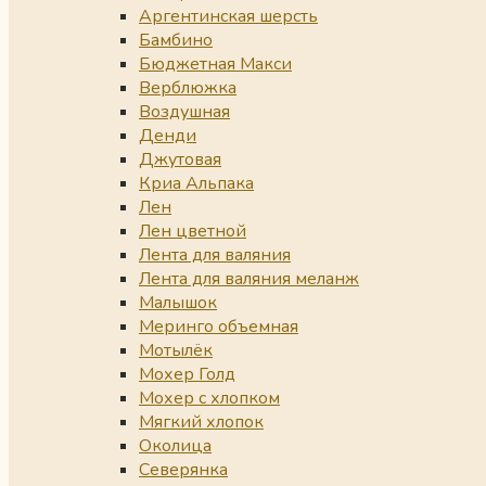
Аргентинская шерсть
Бамбино
Бюджетная Макси
Верблюжка
Воздушная
Денди
Джутовая
Криа Альпака
Лен
Лен цветной
Лента для валяния
Лента для валяния меланж
Малышок
Меринго объемная
Мотылёк
Мохер Голд
Мохер с хлопком
Мягкий хлопок
Околица
Северянка