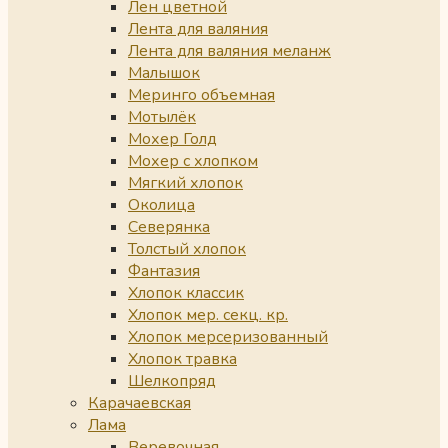
Лен цветной
Лента для валяния
Лента для валяния меланж
Малышок
Меринго объемная
Мотылёк
Мохер Голд
Мохер с хлопком
Мягкий хлопок
Околица
Северянка
Толстый хлопок
Фантазия
Хлопок классик
Хлопок мер. секц. кр.
Хлопок мерсеризованный
Хлопок травка
Шелкопряд
Карачаевская
Лама
Веревочная