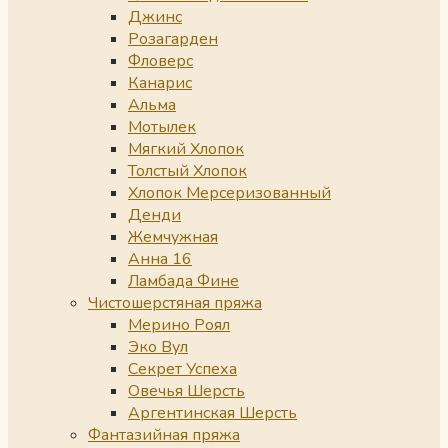
Джинс
Розагарден
Фловерс
Канарис
Альма
Мотылек
Мягкий Хлопок
Толстый Хлопок
Хлопок Мерсеризованный
Денди
Жемчужная
Анна 16
Ламбада Фине
Чистошерстяная пряжа
Мерино Роял
Эко Вул
Секрет Успеха
Овечья Шерсть
Аргентинская Шерсть
Фантазийная пряжа