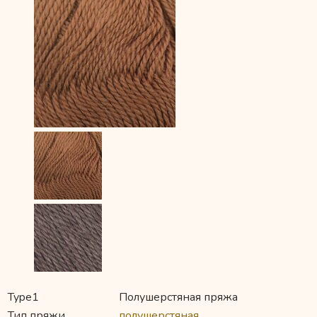
Type1
Полушерстяная пряжа
Тип пряжи
полушерстяная