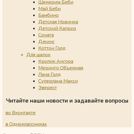
Шекерим Беби
Май Беби
Бамбино
Детская Новинка
Детский Каприз
Соната
Джинс
Коттон Голд
Для шапок
Кролик Ангора
Меринго Объемная
Лана Голд
Суперлана Макси
Эверест
Читайте наши новости и задавайте вопросы
во Вконтакте
в Одноклассниках