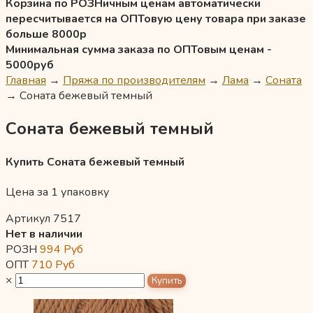
Корзина по РОЗНичным ценам автоматически
пересчитывается на ОПТовую цену товара при заказе
больше 8000р
Минимальная сумма заказа по ОПТовым ценам -
5000руб
Главная
→
Пряжа по производителям
→
Лама
→
Соната
→
Соната бежевый темный
Соната бежевый темный
Купить Соната бежевый темный
Цена за 1 упаковку
Артикул 7517
Нет в наличии
РОЗН
994
Руб
ОПТ
710
Руб
×