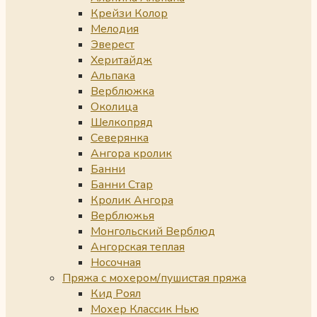
Крейзи Колор
Мелодия
Эверест
Херитайдж
Альпака
Верблюжка
Околица
Шелкопряд
Северянка
Ангора кролик
Банни
Банни Стар
Кролик Ангора
Верблюжья
Монгольский Верблюд
Ангорская теплая
Носочная
Пряжа с мохером/пушистая пряжа
Кид Роял
Мохер Классик Нью