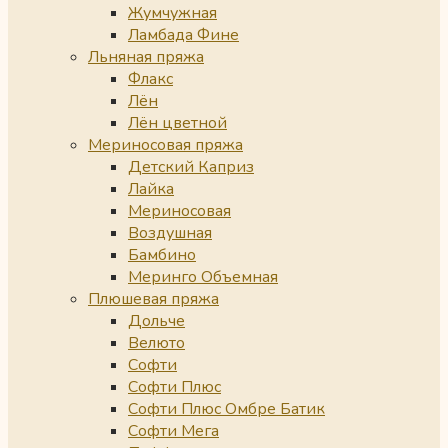
Жумчужная
Ламбада Фине
Льняная пряжа
Флакс
Лён
Лён цветной
Мериносовая пряжа
Детский Каприз
Лайка
Мериносовая
Воздушная
Бамбино
Меринго Объемная
Плюшевая пряжа
Дольче
Велюто
Софти
Софти Плюс
Софти Плюс Омбре Батик
Софти Мега