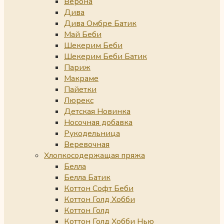
Верона
Дива
Дива Омбре Батик
Май Беби
Шекерим Беби
Шекерим Беби Батик
Париж
Макраме
Пайетки
Люрекс
Детская Новинка
Носочная добавка
Рукодельница
Веревочная
Хлопкосодержащая пряжа
Белла
Белла Батик
Коттон Софт Беби
Коттон Голд Хобби
Коттон Голд
Коттон Голд Хобби Нью