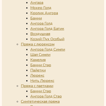
Ангара
Мохер Голд
Кролик Ангора
Банни
Ангора Голд
Ангора Голд Батик
Воздушная
Козий Пух Особый
Пряжа с люрексом
Ангора Голд Симли
Шал Симли
Камелия
Банни Стар
Пайетки
Люрекс
Нить Люрекс
Пряжа с паетками
Банни Стар
Ангора Голд Стар
Синтетическая пряжа