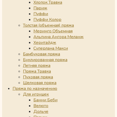
Хлопок Травка
Париж
Пуффи
Пуффи Колор
Толстая (объемная) пряжа
Меринго Объемная
Альпина Ангора Меланж
Херитайдж
Суперлана Макси
Бамбуковая пряжа
Буклированная пряжа
Летняя пряжа
Пряжа Травка
Пуховая пряжа
Шелковая пряжа
Пряжа по назначению
Для игрушек
Банни Беби
Велюто
Дольче