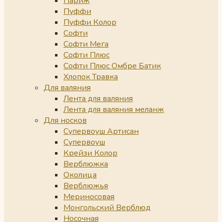
Париж
Пуффи
Пуффи Колор
Софти
Софти Мега
Софти Плюс
Софти Плюс Омбре Батик
Хлопок Травка
Для валяния
Лента для валяния
Лента для валяния меланж
Для носков
Супервоуш Артисан
Супервоуш
Крейзи Колор
Верблюжка
Околица
Верблюжья
Мериносовая
Монгольский Верблюд
Носочная