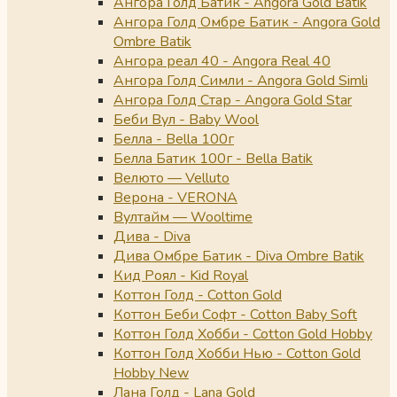
Ангора Голд Батик - Angora Gold Batik
Ангора Голд Омбре Батик - Angora Gold
Ombre Batik
Ангора реал 40 - Angora Real 40
Ангора Голд Симли - Angora Gold Simli
Ангора Голд Стар - Angora Gold Star
Беби Вул - Baby Wool
Белла - Bella 100г
Белла Батик 100г - Bella Batik
Велюто — Velluto
Верона - VERONA
Вултайм — Wooltime
Дива - Diva
Дива Омбре Батик - Diva Ombre Batik
Кид Роял - Kid Royal
Коттон Голд - Cotton Gold
Коттон Беби Софт - Cotton Baby Soft
Коттон Голд Хобби - Cotton Gold Hobby
Коттон Голд Хобби Нью - Cotton Gold
Hobby New
Лана Голд - Lana Gold