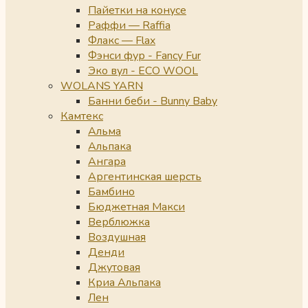
Пайетки на конусе
Раффи — Raffia
Флакс — Flax
Фэнси фур - Fancy Fur
Эко вул - ECO WOOL
WOLANS YARN
Банни беби - Bunny Baby
Камтекс
Альма
Альпака
Ангара
Аргентинская шерсть
Бамбино
Бюджетная Макси
Верблюжка
Воздушная
Денди
Джутовая
Криа Альпака
Лен