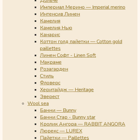
Дольче
Империал Мерино — Imperial merino
Интенсив Линен
Камелия
Камелия Нью
Канарис
Коттон голд пайетки — Cotton gold
paillettes
Линен Софт - Linen Soft
Макраме
Розагарден
Стиль
Фловерс
Херитайдж — Heritage
Эверест
Wool sea
Банни — Bunny
Банни Стар - Bunny star
Кролик Ангора — RABBIT ANGORA
Люрекс — LUREX
Пайетки — Paillettes