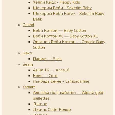
Хеппи Кидс - Happy Kids
Шекерим Беби - Sekerim Baby
Шекерим Беби Батик - Sekerim Baby
Batik
Gazzal
Беби Коттон — Baby Cotton
Беби Коттон XL — Baby Cotton XL
Органик Беби Коттон — Organic Baby
Cotton
Nako
Париж — Paris
Seam
Анна 16 — Anna16
Коко — Coco
Ламбада фине - Lambada fine
Yarnart
Альпака голд пайетки — Alpaca gold
paillettes
Джинс
Джинс Софт Колор