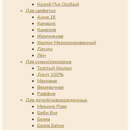
Козий Пух Особый
Для салфеток
Анна 16
Канарис
Камелия
Жемчужная
Хлопок Мерсеризованный
Денди
Лён
Для сумок/рюкзаков
Толстый Хлопок
Джут 100%
Макраме
Веревочная
Раффия
Для детей/новорожденных
Мерино Роял
Беби Вул
Белла
Белла Батик