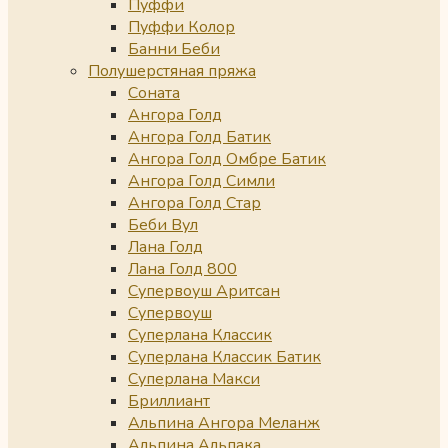
Пуффи
Пуффи Колор
Банни Беби
Полушерстяная пряжа
Соната
Ангора Голд
Ангора Голд Батик
Ангора Голд Омбре Батик
Ангора Голд Симли
Ангора Голд Стар
Беби Вул
Лана Голд
Лана Голд 800
Супервоуш Аритсан
Супервоуш
Суперлана Классик
Суперлана Классик Батик
Суперлана Макси
Бриллиант
Альпина Ангора Меланж
Альпина Альпака