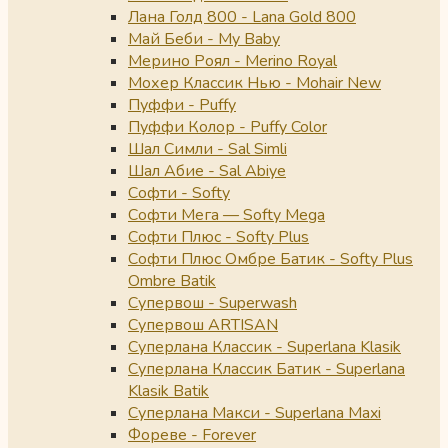
Лана Голд 800 - Lana Gold 800
Май Беби - My Baby
Мерино Роял - Merino Royal
Мохер Классик Нью - Mohair New
Пуффи - Puffy
Пуффи Колор - Puffy Color
Шал Симли - Sal Simli
Шал Абие - Sal Abiye
Софти - Softy
Софти Мега — Softy Mega
Софти Плюс - Softy Plus
Софти Плюс Омбре Батик - Softy Plus
Ombre Batik
Супервош - Superwash
Супервош ARTISAN
Суперлана Классик - Superlana Klasik
Суперлана Классик Батик - Superlana
Klasik Batik
Суперлана Макси - Superlana Maxi
Фореве - Forever