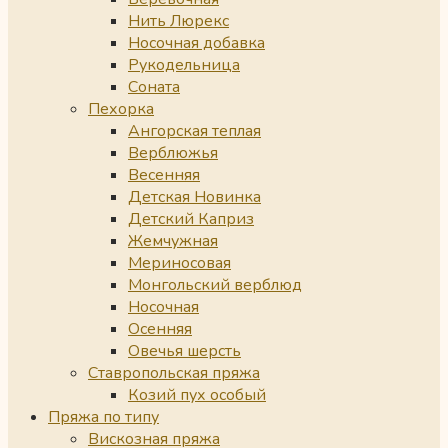
Нить Люрекс
Носочная добавка
Рукодельница
Соната
Пехорка
Ангорская теплая
Верблюжья
Весенняя
Детская Новинка
Детский Каприз
Жемчужная
Мериносовая
Монгольский верблюд
Носочная
Осенняя
Овечья шерсть
Ставропольская пряжа
Козий пух особый
Пряжа по типу
Вискозная пряжа