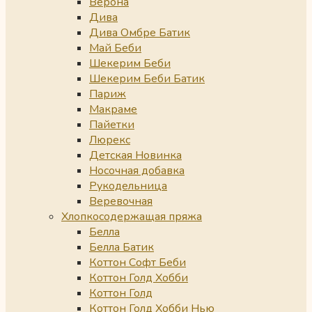
Верона
Дива
Дива Омбре Батик
Май Беби
Шекерим Беби
Шекерим Беби Батик
Париж
Макраме
Пайетки
Люрекс
Детская Новинка
Носочная добавка
Рукодельница
Веревочная
Хлопкосодержащая пряжа
Белла
Белла Батик
Коттон Софт Беби
Коттон Голд Хобби
Коттон Голд
Коттон Голд Хобби Нью