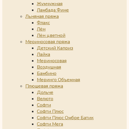
Жумчужная
Ламбада Фине
Льняная пряжа
Флакс
Лён
Лён цветной
Мериносовая пряжа
Детский Каприз
Лайка
Мериносовая
Воздушная
Бамбино
Меринго Объемная
Плюшевая пряжа
Дольче
Велюто
Софти
Софти Плюс
Софти Плюс Омбре Батик
Софти Мега