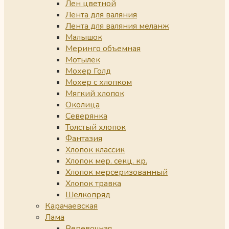
Лен цветной
Лента для валяния
Лента для валяния меланж
Малышок
Меринго объемная
Мотылёк
Мохер Голд
Мохер с хлопком
Мягкий хлопок
Околица
Северянка
Толстый хлопок
Фантазия
Хлопок классик
Хлопок мер. секц. кр.
Хлопок мерсеризованный
Хлопок травка
Шелкопряд
Карачаевская
Лама
Веревочная