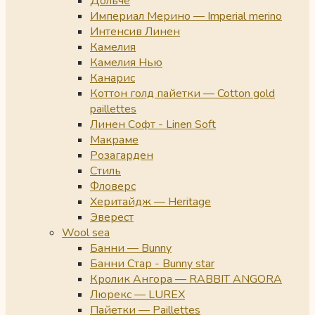
Дольче
Империал Мерино — Imperial merino
Интенсив Линен
Камелия
Камелия Нью
Канарис
Коттон голд пайетки — Cotton gold
paillettes
Линен Софт - Linen Soft
Макраме
Розагарден
Стиль
Фловерс
Херитайдж — Heritage
Эверест
Wool sea
Банни — Bunny
Банни Стар - Bunny star
Кролик Ангора — RABBIT ANGORA
Люрекс — LUREX
Пайетки — Paillettes