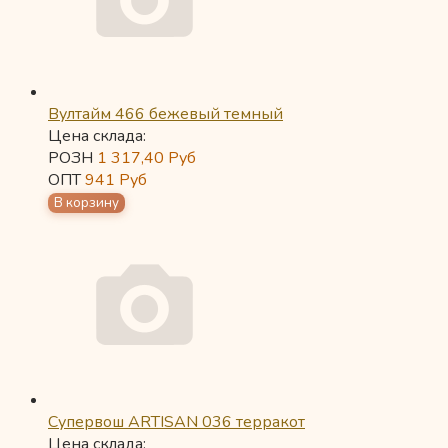
Вултайм 466 бежевый темный
Цена склада:
РОЗН
1 317,40
Руб
ОПТ
941
Руб
Супервош ARTISAN 036 терракот
Цена склада: