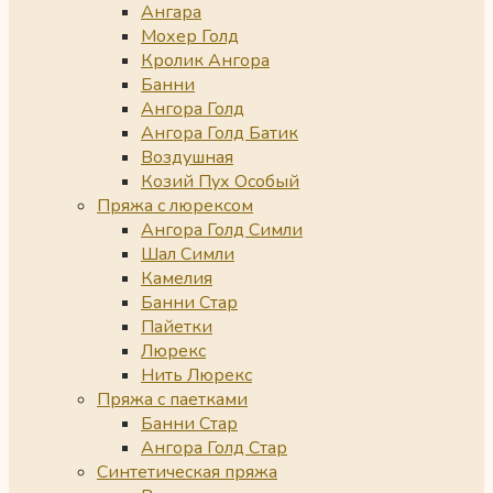
Ангара
Мохер Голд
Кролик Ангора
Банни
Ангора Голд
Ангора Голд Батик
Воздушная
Козий Пух Особый
Пряжа с люрексом
Ангора Голд Симли
Шал Симли
Камелия
Банни Стар
Пайетки
Люрекс
Нить Люрекс
Пряжа с паетками
Банни Стар
Ангора Голд Стар
Синтетическая пряжа