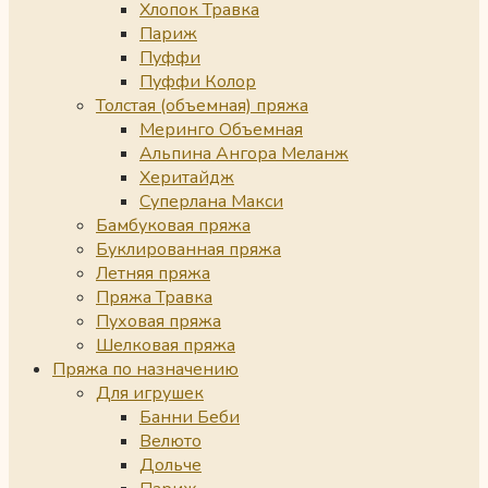
Хлопок Травка
Париж
Пуффи
Пуффи Колор
Толстая (объемная) пряжа
Меринго Объемная
Альпина Ангора Меланж
Херитайдж
Суперлана Макси
Бамбуковая пряжа
Буклированная пряжа
Летняя пряжа
Пряжа Травка
Пуховая пряжа
Шелковая пряжа
Пряжа по назначению
Для игрушек
Банни Беби
Велюто
Дольче