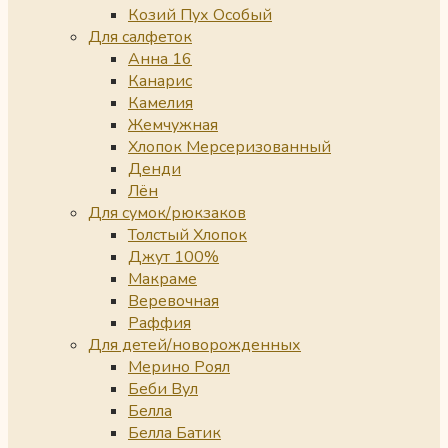
Козий Пух Особый
Для салфеток
Анна 16
Канарис
Камелия
Жемчужная
Хлопок Мерсеризованный
Денди
Лён
Для сумок/рюкзаков
Толстый Хлопок
Джут 100%
Макраме
Веревочная
Раффия
Для детей/новорожденных
Мерино Роял
Беби Вул
Белла
Белла Батик