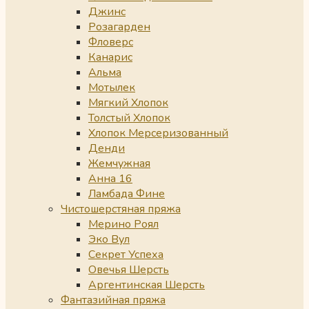
Джинс
Розагарден
Фловерс
Канарис
Альма
Мотылек
Мягкий Хлопок
Толстый Хлопок
Хлопок Мерсеризованный
Денди
Жемчужная
Анна 16
Ламбада Фине
Чистошерстяная пряжа
Мерино Роял
Эко Вул
Секрет Успеха
Овечья Шерсть
Аргентинская Шерсть
Фантазийная пряжа