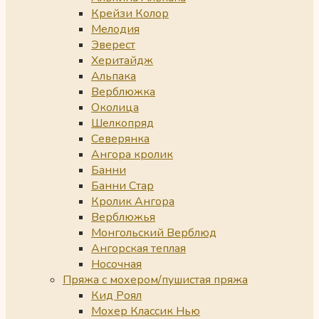
Крейзи Колор
Мелодия
Эверест
Херитайдж
Альпака
Верблюжка
Околица
Шелкопряд
Северянка
Ангора кролик
Банни
Банни Стар
Кролик Ангора
Верблюжья
Монгольский Верблюд
Ангорская теплая
Носочная
Пряжа с мохером/пушистая пряжа
Кид Роял
Мохер Классик Нью