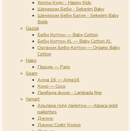
Хеппи Кидс - Happy Kids
Шекерим Беби - Sekerim Baby
Шекерим Беби Батик - Sekerim Baby
Batik
Gazzal
Беби Коттон — Baby Cotton
Беби Коттон XL — Baby Cotton XL
Органик Беби Коттон — Organic Baby
Cotton
Nako
Париж — Paris
Seam
Анна 16 — Anna16
Коко — Coco
Ламбада фине - Lambada fine
Yarnart
Альпака голд пайетки — Alpaca gold
paillettes
Джинс
Джинс Софт Колор