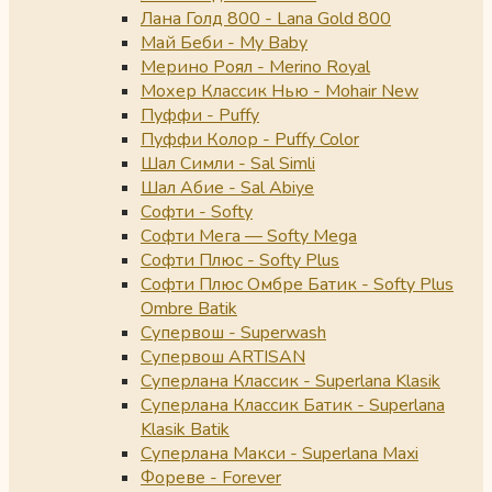
Лана Голд 800 - Lana Gold 800
Май Беби - My Baby
Мерино Роял - Merino Royal
Мохер Классик Нью - Mohair New
Пуффи - Puffy
Пуффи Колор - Puffy Color
Шал Симли - Sal Simli
Шал Абие - Sal Abiye
Софти - Softy
Софти Мега — Softy Mega
Софти Плюс - Softy Plus
Софти Плюс Омбре Батик - Softy Plus
Ombre Batik
Супервош - Superwash
Супервош ARTISAN
Суперлана Классик - Superlana Klasik
Суперлана Классик Батик - Superlana
Klasik Batik
Суперлана Макси - Superlana Maxi
Фореве - Forever