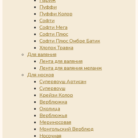
Париж
Пуффи
Пуффи Колор
Софти
Софти Мега
Софти Плюс
Софти Плюс Омбре Батик
Хлопок Травка
Для валяния
Лента для валяния
Лента для валяния меланж
Для носков
Супервоуш Артисан
Супервоуш
Крейзи Колор
Верблюжка
Околица
Верблюжья
Мериносовая
Монгольский Верблюд
Носочная