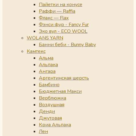
Пайетки на конусе
Раффи — Raffia
Флакс — Flax
Фэнси фур - Fancy Fur
Эко вул - ECO WOOL
WOLANS YARN
Банни беби - Bunny Baby
Камтекс
Альма
Альпака
Ангара
Аргентинская шерсть
Бамбино
Бюджетная Макси
Верблюжка
Воздушная
Денди
Джутовая
Криа Альпака
Лен