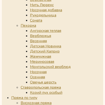
Нить Люрекс
Носочная добавка
Рукодельница
Соната
Пехорка
Ангорская теплая
Верблюжья
Весенняя
Детская Новинка
Детский Каприз
Жемчужная
Мериносовая
Монгольский верблюд
Носочная
Осенняя
Овечья шерсть
Ставропольская пряжа
Козий пух особый
Пряжа по типу
Вискозная пряжа