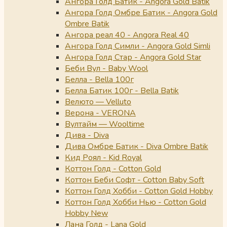
Ангора Голд Батик - Angora Gold Batik
Ангора Голд Омбре Батик - Angora Gold
Ombre Batik
Ангора реал 40 - Angora Real 40
Ангора Голд Симли - Angora Gold Simli
Ангора Голд Стар - Angora Gold Star
Беби Вул - Baby Wool
Белла - Bella 100г
Белла Батик 100г - Bella Batik
Велюто — Velluto
Верона - VERONA
Вултайм — Wooltime
Дива - Diva
Дива Омбре Батик - Diva Ombre Batik
Кид Роял - Kid Royal
Коттон Голд - Cotton Gold
Коттон Беби Софт - Cotton Baby Soft
Коттон Голд Хобби - Cotton Gold Hobby
Коттон Голд Хобби Нью - Cotton Gold
Hobby New
Лана Голд - Lana Gold