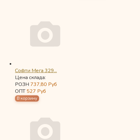
Софти Мега 329...
Цена склада:
РОЗН
737,80
Руб
ОПТ
527
Руб