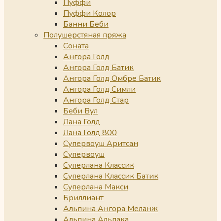
Пуффи
Пуффи Колор
Банни Беби
Полушерстяная пряжа
Соната
Ангора Голд
Ангора Голд Батик
Ангора Голд Омбре Батик
Ангора Голд Симли
Ангора Голд Стар
Беби Вул
Лана Голд
Лана Голд 800
Супервоуш Аритсан
Супервоуш
Суперлана Классик
Суперлана Классик Батик
Суперлана Макси
Бриллиант
Альпина Ангора Меланж
Альпина Альпака