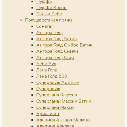
Пуффи
Пуффи Колор
Банни Беби
Полушерстяная пряжа
Соната
Ангора Голд
Ангора Голд Батик
Ангора Голд Омбре Батик
Ангора Голд Симли
Ангора Голд Стар
Беби Вул
Лана Голд
Лана Голд 800
Супервоуш Аритсан
Супервоуш
Суперлана Классик
Суперлана Классик Батик
Суперлана Макси
Бриллиант
Альпина Ангора Меланж
Альпина Альпака