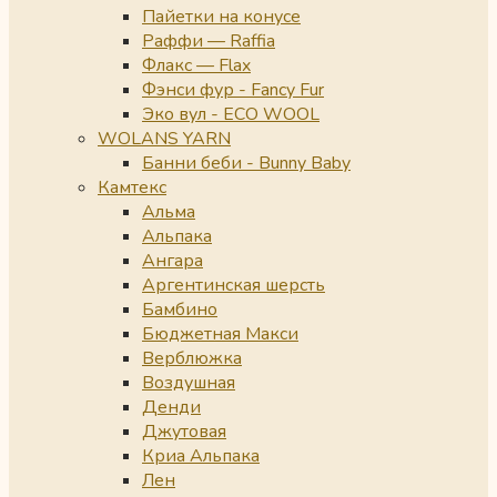
Пайетки на конусе
Раффи — Raffia
Флакс — Flax
Фэнси фур - Fancy Fur
Эко вул - ECO WOOL
WOLANS YARN
Банни беби - Bunny Baby
Камтекс
Альма
Альпака
Ангара
Аргентинская шерсть
Бамбино
Бюджетная Макси
Верблюжка
Воздушная
Денди
Джутовая
Криа Альпака
Лен