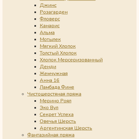
Джинс
Розагарден
Фловерс
Канарис
Альма
Мотылек
Мягкий Хлопок
Толстый Хлопок
Хлопок Мерсеризованный
Денди
Жемчужная
Анна 16
Ламбада Фине
Чистошерстяная пряжа
Мерино Роял
Эко Вул
Секрет Успеха
Овечья Шерсть
Аргентинская Шерсть
Фантазийная пряжа