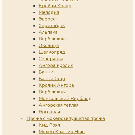
Крейзи Колор
Мелодия
Эверест
Херитайдж
Альпака
Верблюжка
Околица
Шелкопряд
Северянка
Ангора кролик
Банни
Банни Стар
Кролик Ангора
Верблюжья
Монгольский Верблюд
Ангорская теплая
Носочная
Пряжа с мохером/пушистая пряжа
Кид Роял
Мохер Классик Нью