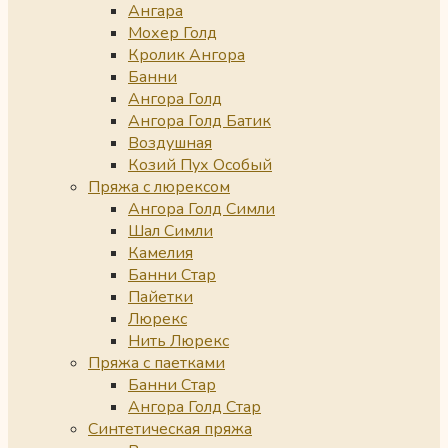
Ангара
Мохер Голд
Кролик Ангора
Банни
Ангора Голд
Ангора Голд Батик
Воздушная
Козий Пух Особый
Пряжа с люрексом
Ангора Голд Симли
Шал Симли
Камелия
Банни Стар
Пайетки
Люрекс
Нить Люрекс
Пряжа с паетками
Банни Стар
Ангора Голд Стар
Синтетическая пряжа