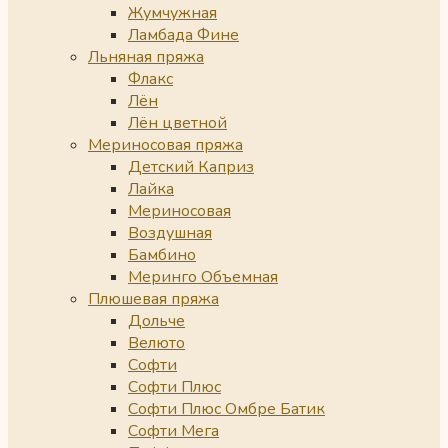
Жумчужная
Ламбада Фине
Льняная пряжа
Флакс
Лён
Лён цветной
Мериносовая пряжа
Детский Каприз
Лайка
Мериносовая
Воздушная
Бамбино
Меринго Объемная
Плюшевая пряжа
Дольче
Велюто
Софти
Софти Плюс
Софти Плюс Омбре Батик
Софти Мега