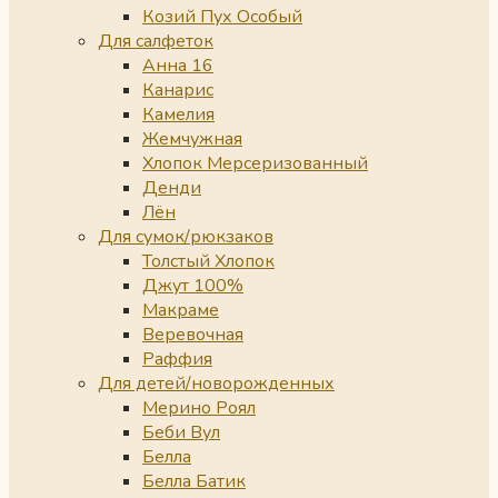
Козий Пух Особый
Для салфеток
Анна 16
Канарис
Камелия
Жемчужная
Хлопок Мерсеризованный
Денди
Лён
Для сумок/рюкзаков
Толстый Хлопок
Джут 100%
Макраме
Веревочная
Раффия
Для детей/новорожденных
Мерино Роял
Беби Вул
Белла
Белла Батик