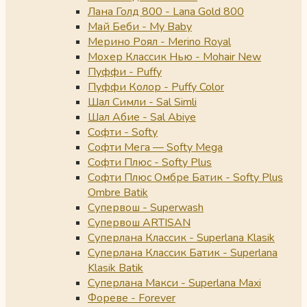
Лана Голд 800 - Lana Gold 800
Май Беби - My Baby
Мерино Роял - Merino Royal
Мохер Классик Нью - Mohair New
Пуффи - Puffy
Пуффи Колор - Puffy Color
Шал Симли - Sal Simli
Шал Абие - Sal Abiye
Софти - Softy
Софти Мега — Softy Mega
Софти Плюс - Softy Plus
Софти Плюс Омбре Батик - Softy Plus
Ombre Batik
Супервош - Superwash
Супервош ARTISAN
Суперлана Классик - Superlana Klasik
Суперлана Классик Батик - Superlana
Klasik Batik
Суперлана Макси - Superlana Maxi
Фореве - Forever