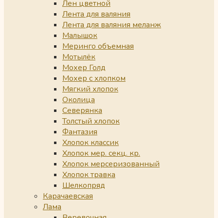
Лен цветной
Лента для валяния
Лента для валяния меланж
Малышок
Меринго объемная
Мотылёк
Мохер Голд
Мохер с хлопком
Мягкий хлопок
Околица
Северянка
Толстый хлопок
Фантазия
Хлопок классик
Хлопок мер. секц. кр.
Хлопок мерсеризованный
Хлопок травка
Шелкопряд
Карачаевская
Лама
Веревочная