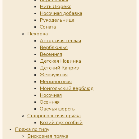
Нить Люрекс
Носочная добавка
Рукодельница
Соната
Пехорка
Ангорская теплая
Верблюжья
Весенняя
Детская Новинка
Детский Каприз
Жемчужная
Мериносовая
Монгольский верблюд
Носочная
Осенняя
Овечья шерсть
Ставропольская пряжа
Козий пух особый
Пряжа по типу
Вискозная пряжа