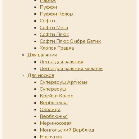
Париж
Пуффи
Пуффи Колор
Софти
Софти Мега
Софти Плюс
Софти Плюс Омбре Батик
Хлопок Травка
Для валяния
Лента для валяния
Лента для валяния меланж
Для носков
Супервоуш Артисан
Супервоуш
Крейзи Колор
Верблюжка
Околица
Верблюжья
Мериносовая
Монгольский Верблюд
Носочная