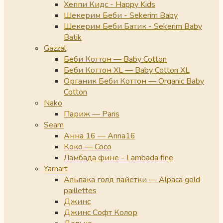
Хеппи Кидс - Happy Kids
Шекерим Беби - Sekerim Baby
Шекерим Беби Батик - Sekerim Baby
Batik
Gazzal
Беби Коттон — Baby Cotton
Беби Коттон XL — Baby Cotton XL
Органик Беби Коттон — Organic Baby
Cotton
Nako
Париж — Paris
Seam
Анна 16 — Anna16
Коко — Coco
Ламбада фине - Lambada fine
Yarnart
Альпака голд пайетки — Alpaca gold
paillettes
Джинс
Джинс Софт Колор