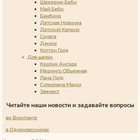
Шекерим Беби
Май Беби
Бамбино
Детская Новинка
Детский Каприз
Соната
Джинс
Коттон Голд
Для шапок
Кролик Ангора
Меринго Объемная
Лана Голд
Суперлана Макси
Эверест
Читайте наши новости и задавайте вопросы
во Вконтакте
в Одноклассниках