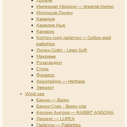
Дольче
Империал Мерино — Imperial merino
Интенсив Линен
Камелия
Камелия Нью
Канарис
Коттон голд пайетки — Cotton gold
paillettes
Линен Софт - Linen Soft
Макраме
Розагарден
Стиль
Фловерс
Херитайдж — Heritage
Эверест
Wool sea
Банни — Bunny
Банни Стар - Bunny star
Кролик Ангора — RABBIT ANGORA
Люрекс — LUREX
Пайетки — Paillettes