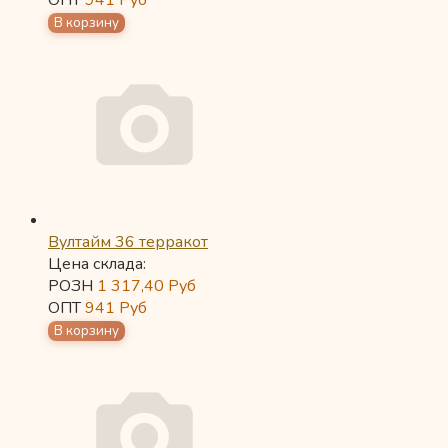
ОПТ
941
Руб
Вултайм 36 терракот
Цена склада:
РОЗН
1 317,40
Руб
ОПТ
941
Руб