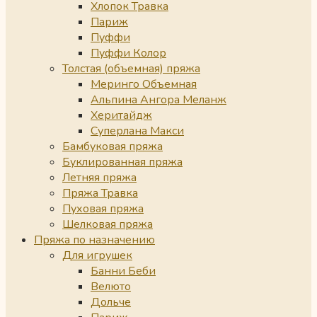
Хлопок Травка
Париж
Пуффи
Пуффи Колор
Толстая (объемная) пряжа
Меринго Объемная
Альпина Ангора Меланж
Херитайдж
Суперлана Макси
Бамбуковая пряжа
Буклированная пряжа
Летняя пряжа
Пряжа Травка
Пуховая пряжа
Шелковая пряжа
Пряжа по назначению
Для игрушек
Банни Беби
Велюто
Дольче