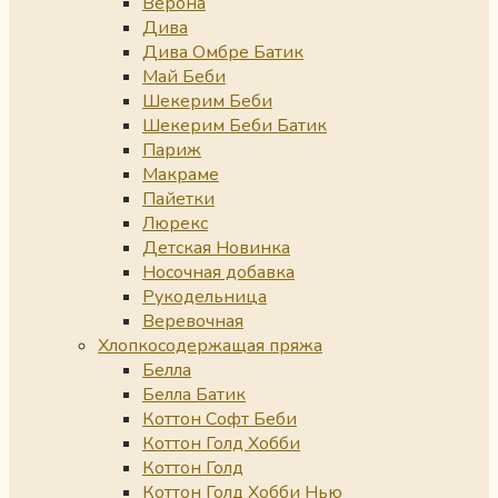
Верона
Дива
Дива Омбре Батик
Май Беби
Шекерим Беби
Шекерим Беби Батик
Париж
Макраме
Пайетки
Люрекс
Детская Новинка
Носочная добавка
Рукодельница
Веревочная
Хлопкосодержащая пряжа
Белла
Белла Батик
Коттон Софт Беби
Коттон Голд Хобби
Коттон Голд
Коттон Голд Хобби Нью