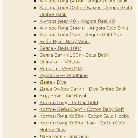
Ангора Голд Батик - Angora Gold Batik
Ангора Голд Омбре Батик - Angora Gold
Ombre Batik
Ангора реал 40 - Angora Real 40
Ангора Голд Симли - Angora Gold Simli
Ангора Голд Стар - Angora Gold Star
Беби Вул - Baby Wool
Белла - Bella 100г
Белла Батик 100г - Bella Batik
Велюто — Velluto
Верона - VERONA
Вултайм — Wooltime
Дива - Diva
Дива Омбре Батик - Diva Ombre Batik
Кид Роял - Kid Royal
Коттон Голд - Cotton Gold
Коттон Беби Софт - Cotton Baby Soft
Коттон Голд Хобби - Cotton Gold Hobby
Коттон Голд Хобби Нью - Cotton Gold
Hobby New
Лана Голд - Lana Gold