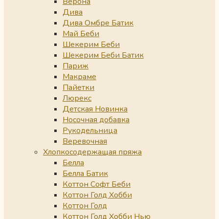
Верона
Дива
Дива Омбре Батик
Май Беби
Шекерим Беби
Шекерим Беби Батик
Париж
Макраме
Пайетки
Люрекс
Детская Новинка
Носочная добавка
Рукодельница
Веревочная
Хлопкосодержащая пряжа
Белла
Белла Батик
Коттон Софт Беби
Коттон Голд Хобби
Коттон Голд
Коттон Голд Хобби Нью