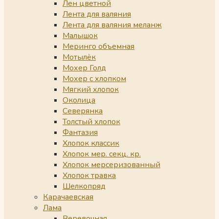
Лен цветной
Лента для валяния
Лента для валяния меланж
Малышок
Меринго объемная
Мотылёк
Мохер Голд
Мохер с хлопком
Мягкий хлопок
Околица
Северянка
Толстый хлопок
Фантазия
Хлопок классик
Хлопок мер. секц. кр.
Хлопок мерсеризованный
Хлопок травка
Шелкопряд
Карачаевская
Лама
Веревочная