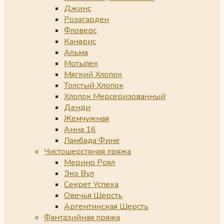
Джинс
Розагарден
Фловерс
Канарис
Альма
Мотылек
Мягкий Хлопок
Толстый Хлопок
Хлопок Мерсеризованный
Денди
Жемчужная
Анна 16
Ламбада Фине
Чистошерстяная пряжа
Мерино Роял
Эко Вул
Секрет Успеха
Овечья Шерсть
Аргентинская Шерсть
Фантазийная пряжа