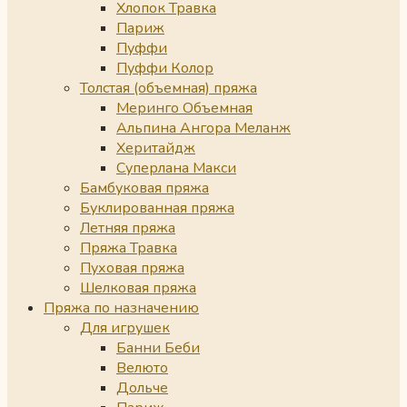
Хлопок Травка
Париж
Пуффи
Пуффи Колор
Толстая (объемная) пряжа
Меринго Объемная
Альпина Ангора Меланж
Херитайдж
Суперлана Макси
Бамбуковая пряжа
Буклированная пряжа
Летняя пряжа
Пряжа Травка
Пуховая пряжа
Шелковая пряжа
Пряжа по назначению
Для игрушек
Банни Беби
Велюто
Дольче