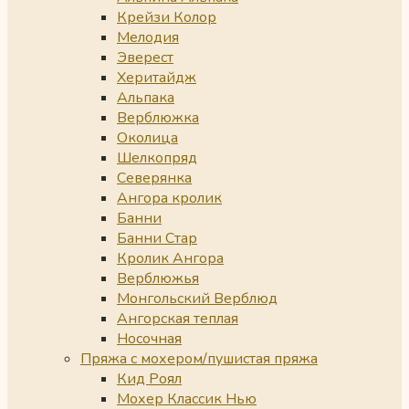
Крейзи Колор
Мелодия
Эверест
Херитайдж
Альпака
Верблюжка
Околица
Шелкопряд
Северянка
Ангора кролик
Банни
Банни Стар
Кролик Ангора
Верблюжья
Монгольский Верблюд
Ангорская теплая
Носочная
Пряжа с мохером/пушистая пряжа
Кид Роял
Мохер Классик Нью