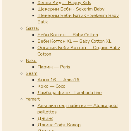
Хеппи Кидс - Happy Kids
Шекерим Беби - Sekerim Baby
Шекерим Беби Батик - Sekerim Baby
Batik
Gazzal
Беби Коттон — Baby Cotton
Беби Коттон XL — Baby Cotton XL
Органик Беби Коттон — Organic Baby
Cotton
Nako
Париж — Paris
Seam
Анна 16 — Anna16
Коко — Coco
Ламбада фине - Lambada fine
Yarnart
Альпака голд пайетки — Alpaca gold
paillettes
Джинс
Джинс Софт Колор