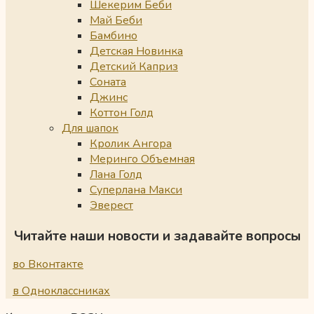
Шекерим Беби
Май Беби
Бамбино
Детская Новинка
Детский Каприз
Соната
Джинс
Коттон Голд
Для шапок
Кролик Ангора
Меринго Объемная
Лана Голд
Суперлана Макси
Эверест
Читайте наши новости и задавайте вопросы
во Вконтакте
в Одноклассниках