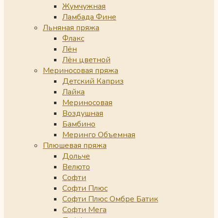
Жумчужная
Ламбада Фине
Льняная пряжа
Флакс
Лён
Лён цветной
Мериносовая пряжа
Детский Каприз
Лайка
Мериносовая
Воздушная
Бамбино
Меринго Объемная
Плюшевая пряжа
Дольче
Велюто
Софти
Софти Плюс
Софти Плюс Омбре Батик
Софти Мега