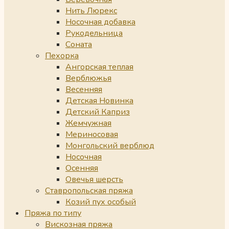
Нить Люрекс
Носочная добавка
Рукодельница
Соната
Пехорка
Ангорская теплая
Верблюжья
Весенняя
Детская Новинка
Детский Каприз
Жемчужная
Мериносовая
Монгольский верблюд
Носочная
Осенняя
Овечья шерсть
Ставропольская пряжа
Козий пух особый
Пряжа по типу
Вискозная пряжа