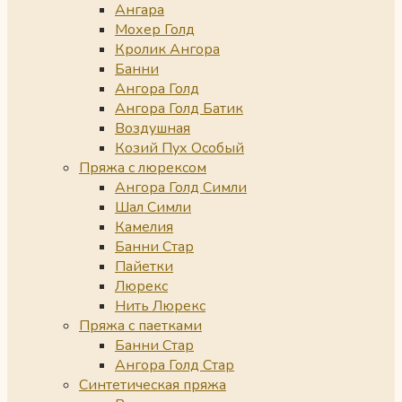
Ангара
Мохер Голд
Кролик Ангора
Банни
Ангора Голд
Ангора Голд Батик
Воздушная
Козий Пух Особый
Пряжа с люрексом
Ангора Голд Симли
Шал Симли
Камелия
Банни Стар
Пайетки
Люрекс
Нить Люрекс
Пряжа с паетками
Банни Стар
Ангора Голд Стар
Синтетическая пряжа