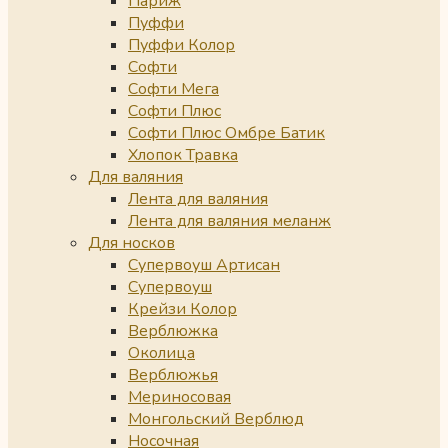
Париж
Пуффи
Пуффи Колор
Софти
Софти Мега
Софти Плюс
Софти Плюс Омбре Батик
Хлопок Травка
Для валяния
Лента для валяния
Лента для валяния меланж
Для носков
Супервоуш Артисан
Супервоуш
Крейзи Колор
Верблюжка
Околица
Верблюжья
Мериносовая
Монгольский Верблюд
Носочная