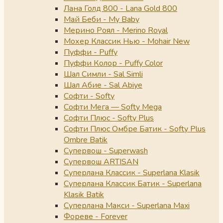
Лана Голд 800 - Lana Gold 800
Май Беби - My Baby
Мерино Роял - Merino Royal
Мохер Классик Нью - Mohair New
Пуффи - Puffy
Пуффи Колор - Puffy Color
Шал Симли - Sal Simli
Шал Абие - Sal Abiye
Софти - Softy
Софти Мега — Softy Mega
Софти Плюс - Softy Plus
Софти Плюс Омбре Батик - Softy Plus
Ombre Batik
Супервош - Superwash
Супервош ARTISAN
Суперлана Классик - Superlana Klasik
Суперлана Классик Батик - Superlana
Klasik Batik
Суперлана Макси - Superlana Maxi
Фореве - Forever