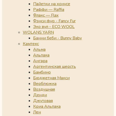
Пайетки на конусе
Раффи — Raffia
Флакс — Flax
Фэнси фур - Fancy Fur
Эко вул - ECO WOOL
WOLANS YARN
Банни беби - Bunny Baby
Камтекс
Альма
Альпака
Ангара
Аргентинская шерсть
Бамбино
Бюджетная Макси
Верблюжка
Воздушная
Денди
Джутовая
Криа Альпака
Лен