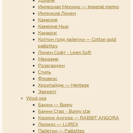
Дольче
Империал Мерино — Imperial merino
Интенсив Линен
Камелия
Камелия Нью
Канарис
Коттон голд пайетки — Cotton gold
paillettes
Линен Софт - Linen Soft
Макраме
Розагарден
Стиль
Фловерс
Херитайдж — Heritage
Эверест
Wool sea
Банни — Bunny
Банни Стар - Bunny star
Кролик Ангора — RABBIT ANGORA
Люрекс — LUREX
Пайетки — Paillettes