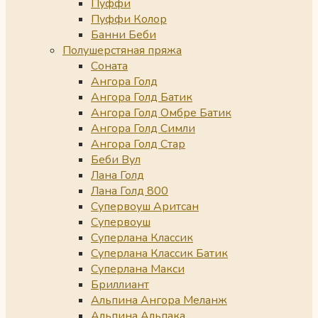
Пуффи
Пуффи Колор
Банни Беби
Полушерстяная пряжа
Соната
Ангора Голд
Ангора Голд Батик
Ангора Голд Омбре Батик
Ангора Голд Симли
Ангора Голд Стар
Беби Вул
Лана Голд
Лана Голд 800
Супервоуш Аритсан
Супервоуш
Суперлана Классик
Суперлана Классик Батик
Суперлана Макси
Бриллиант
Альпина Ангора Меланж
Альпина Альпака