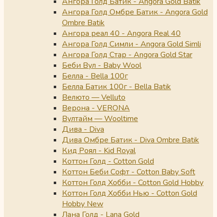
Ангора Голд Батик - Angora Gold Batik
Ангора Голд Омбре Батик - Angora Gold
Ombre Batik
Ангора реал 40 - Angora Real 40
Ангора Голд Симли - Angora Gold Simli
Ангора Голд Стар - Angora Gold Star
Беби Вул - Baby Wool
Белла - Bella 100г
Белла Батик 100г - Bella Batik
Велюто — Velluto
Верона - VERONA
Вултайм — Wooltime
Дива - Diva
Дива Омбре Батик - Diva Ombre Batik
Кид Роял - Kid Royal
Коттон Голд - Cotton Gold
Коттон Беби Софт - Cotton Baby Soft
Коттон Голд Хобби - Cotton Gold Hobby
Коттон Голд Хобби Нью - Cotton Gold
Hobby New
Лана Голд - Lana Gold