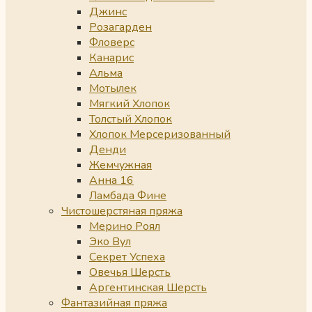
Джинс
Розагарден
Фловерс
Канарис
Альма
Мотылек
Мягкий Хлопок
Толстый Хлопок
Хлопок Мерсеризованный
Денди
Жемчужная
Анна 16
Ламбада Фине
Чистошерстяная пряжа
Мерино Роял
Эко Вул
Секрет Успеха
Овечья Шерсть
Аргентинская Шерсть
Фантазийная пряжа