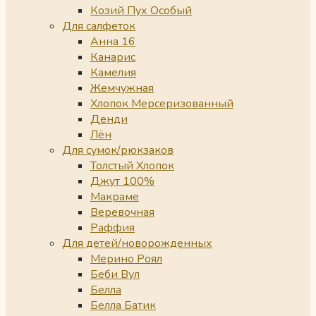
Козий Пух Особый
Для салфеток
Анна 16
Канарис
Камелия
Жемчужная
Хлопок Мерсеризованный
Денди
Лён
Для сумок/рюкзаков
Толстый Хлопок
Джут 100%
Макраме
Веревочная
Раффия
Для детей/новорожденных
Мерино Роял
Беби Вул
Белла
Белла Батик