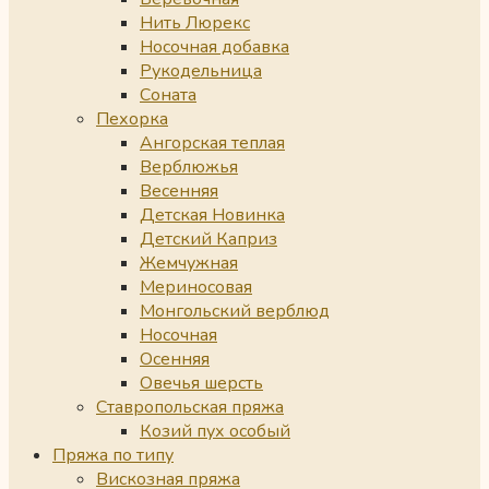
Нить Люрекс
Носочная добавка
Рукодельница
Соната
Пехорка
Ангорская теплая
Верблюжья
Весенняя
Детская Новинка
Детский Каприз
Жемчужная
Мериносовая
Монгольский верблюд
Носочная
Осенняя
Овечья шерсть
Ставропольская пряжа
Козий пух особый
Пряжа по типу
Вискозная пряжа