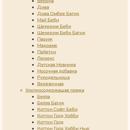
Верона
Дива
Дива Омбре Батик
Май Беби
Шекерим Беби
Шекерим Беби Батик
Париж
Макраме
Пайетки
Люрекс
Детская Новинка
Носочная добавка
Рукодельница
Веревочная
Хлопкосодержащая пряжа
Белла
Белла Батик
Коттон Софт Беби
Коттон Голд Хобби
Коттон Голд
Коттон Голд Хобби Нью