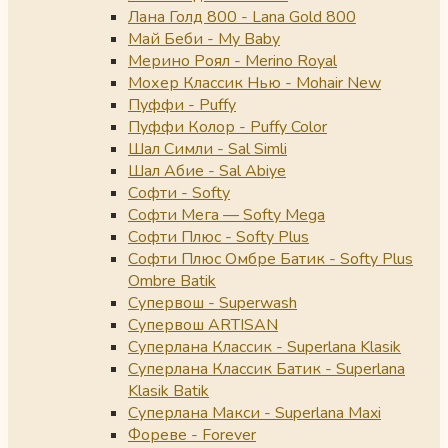
Лана Голд 800 - Lana Gold 800
Май Беби - My Baby
Мерино Роял - Merino Royal
Мохер Классик Нью - Mohair New
Пуффи - Puffy
Пуффи Колор - Puffy Color
Шал Симли - Sal Simli
Шал Абие - Sal Abiye
Софти - Softy
Софти Мега — Softy Mega
Софти Плюс - Softy Plus
Софти Плюс Омбре Батик - Softy Plus
Ombre Batik
Супервош - Superwash
Супервош ARTISAN
Суперлана Классик - Superlana Klasik
Суперлана Классик Батик - Superlana
Klasik Batik
Суперлана Макси - Superlana Maxi
Фореве - Forever