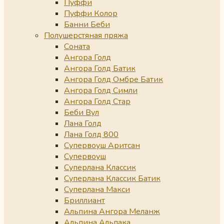
Пуффи
Пуффи Колор
Банни Беби
Полушерстяная пряжа
Соната
Ангора Голд
Ангора Голд Батик
Ангора Голд Омбре Батик
Ангора Голд Симли
Ангора Голд Стар
Беби Вул
Лана Голд
Лана Голд 800
Супервоуш Аритсан
Супервоуш
Суперлана Классик
Суперлана Классик Батик
Суперлана Макси
Бриллиант
Альпина Ангора Меланж
Альпина Альпака