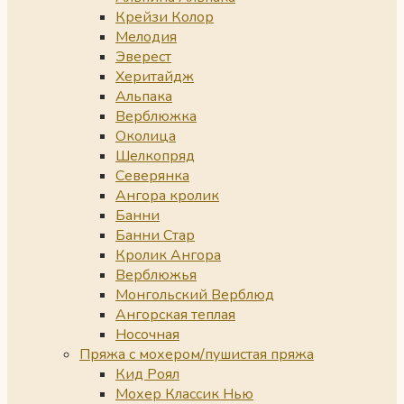
Крейзи Колор
Мелодия
Эверест
Херитайдж
Альпака
Верблюжка
Околица
Шелкопряд
Северянка
Ангора кролик
Банни
Банни Стар
Кролик Ангора
Верблюжья
Монгольский Верблюд
Ангорская теплая
Носочная
Пряжа с мохером/пушистая пряжа
Кид Роял
Мохер Классик Нью