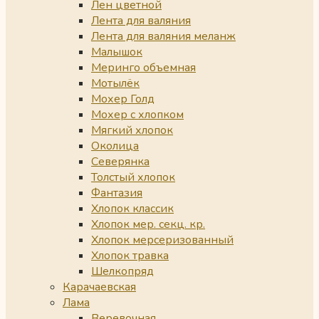
Лен цветной
Лента для валяния
Лента для валяния меланж
Малышок
Меринго объемная
Мотылёк
Мохер Голд
Мохер с хлопком
Мягкий хлопок
Околица
Северянка
Толстый хлопок
Фантазия
Хлопок классик
Хлопок мер. секц. кр.
Хлопок мерсеризованный
Хлопок травка
Шелкопряд
Карачаевская
Лама
Веревочная