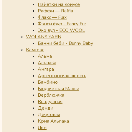
Пайетки на конусе
Раффи — Raffia
Флакс — Flax
Фэнси фур - Fancy Fur
Эко вул - ECO WOOL
WOLANS YARN
Банни беби - Bunny Baby
Камтекс
Альма
Альпака
Ангара
Аргентинская шерсть
Бамбино
Бюджетная Макси
Верблюжка
Воздушная
Денди
Джутовая
Криа Альпака
Лен