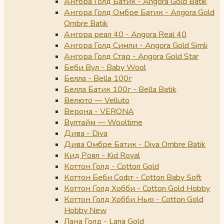
Ангора Голд Батик - Angora Gold Batik
Ангора Голд Омбре Батик - Angora Gold
Ombre Batik
Ангора реал 40 - Angora Real 40
Ангора Голд Симли - Angora Gold Simli
Ангора Голд Стар - Angora Gold Star
Беби Вул - Baby Wool
Белла - Bella 100г
Белла Батик 100г - Bella Batik
Велюто — Velluto
Верона - VERONA
Вултайм — Wooltime
Дива - Diva
Дива Омбре Батик - Diva Ombre Batik
Кид Роял - Kid Royal
Коттон Голд - Cotton Gold
Коттон Беби Софт - Cotton Baby Soft
Коттон Голд Хобби - Cotton Gold Hobby
Коттон Голд Хобби Нью - Cotton Gold
Hobby New
Лана Голд - Lana Gold