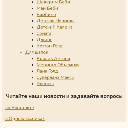
Шекерим Беби
Май Беби
Бамбино
Детская Новинка
Детский Каприз
Соната
Джинс
Коттон Голд
Для шапок
Кролик Ангора
Меринго Объемная
Лана Голд
Суперлана Макси
Эверест
Читайте наши новости и задавайте вопросы
во Вконтакте
в Одноклассниках