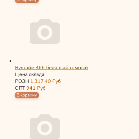
Вултайм 466 бежевый темный
Цена склада:
РОЗН
1 317,40
Руб
ОПТ
941
Руб