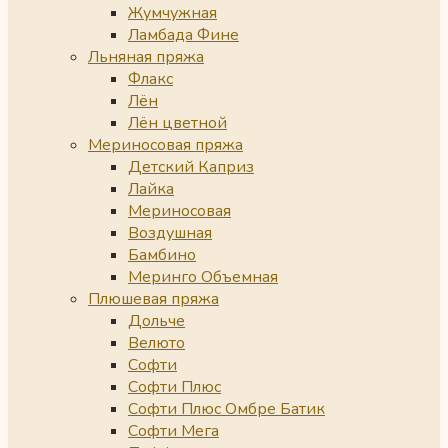
Жумчужная
Ламбада Фине
Льняная пряжа
Флакс
Лён
Лён цветной
Мериносовая пряжа
Детский Каприз
Лайка
Мериносовая
Воздушная
Бамбино
Меринго Объемная
Плюшевая пряжа
Дольче
Велюто
Софти
Софти Плюс
Софти Плюс Омбре Батик
Софти Мега