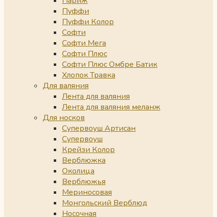
Париж
Пуффи
Пуффи Колор
Софти
Софти Мега
Софти Плюс
Софти Плюс Омбре Батик
Хлопок Травка
Для валяния
Лента для валяния
Лента для валяния меланж
Для носков
Супервоуш Артисан
Супервоуш
Крейзи Колор
Верблюжка
Околица
Верблюжья
Мериносовая
Монгольский Верблюд
Носочная