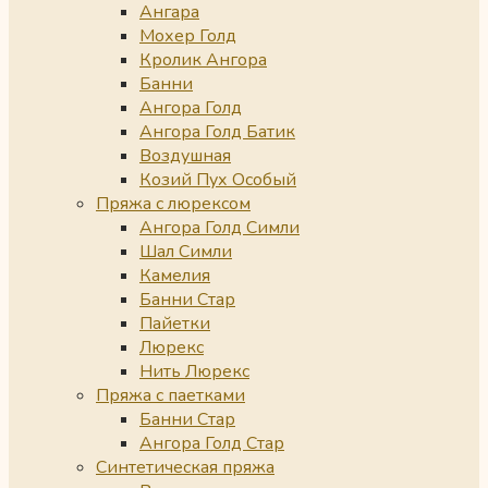
Ангара
Мохер Голд
Кролик Ангора
Банни
Ангора Голд
Ангора Голд Батик
Воздушная
Козий Пух Особый
Пряжа с люрексом
Ангора Голд Симли
Шал Симли
Камелия
Банни Стар
Пайетки
Люрекс
Нить Люрекс
Пряжа с паетками
Банни Стар
Ангора Голд Стар
Синтетическая пряжа