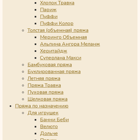
Хлопок Травка
Париж
Пуффи
Пуффи Колор
Толстая (объемная) пряжа
Меринго Объемная
Альпина Ангора Меланж
Херитайдж
Суперлана Макси
Бамбуковая пряжа
Буклированная пряжа
Летняя пряжа
Пряжа Травка
Пуховая пряжа
Шелковая пряжа
Пряжа по назначению
Для игрушек
Банни Беби
Велюто
Дольче