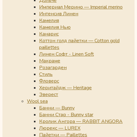
Дольче
Империал Мерино — Imperial merino
Интенсив Линен
Камелия
Камелия Нью
Канарис
Коттон голд пайетки — Cotton gold
paillettes
Линен Софт - Linen Soft
Макраме
Розагарден
Стиль
Фловерс
Херитайдж — Heritage
Эверест
Wool sea
Банни — Bunny
Банни Стар - Bunny star
Кролик Ангора — RABBIT ANGORA
Люрекс — LUREX
Пайетки — Paillettes