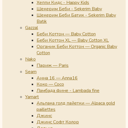
Хеппи Кидс - Happy Kids
Шекерим Беби - Sekerim Baby
Шекерим Беби Батик - Sekerim Baby
Batik
Gazzal
Беби Коттон — Baby Cotton
Беби Коттон XL — Baby Cotton XL
Органик Беби Коттон — Organic Baby
Cotton
Nako
Париж — Paris
Seam
Анна 16 — Anna16
Коко — Coco
Ламбада фине - Lambada fine
Yarnart
Альпака голд пайетки — Alpaca gold
paillettes
Джинс
Джинс Софт Колор