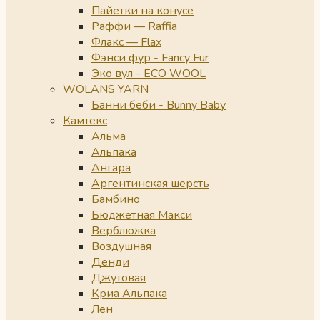
Пайетки на конусе
Раффи — Raffia
Флакс — Flax
Фэнси фур - Fancy Fur
Эко вул - ECO WOOL
WOLANS YARN
Банни беби - Bunny Baby
Камтекс
Альма
Альпака
Ангара
Аргентинская шерсть
Бамбино
Бюджетная Макси
Верблюжка
Воздушная
Денди
Джутовая
Криа Альпака
Лен