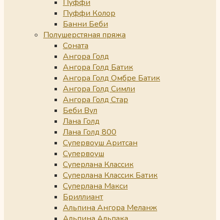
Пуффи
Пуффи Колор
Банни Беби
Полушерстяная пряжа
Соната
Ангора Голд
Ангора Голд Батик
Ангора Голд Омбре Батик
Ангора Голд Симли
Ангора Голд Стар
Беби Вул
Лана Голд
Лана Голд 800
Супервоуш Аритсан
Супервоуш
Суперлана Классик
Суперлана Классик Батик
Суперлана Макси
Бриллиант
Альпина Ангора Меланж
Альпина Альпака