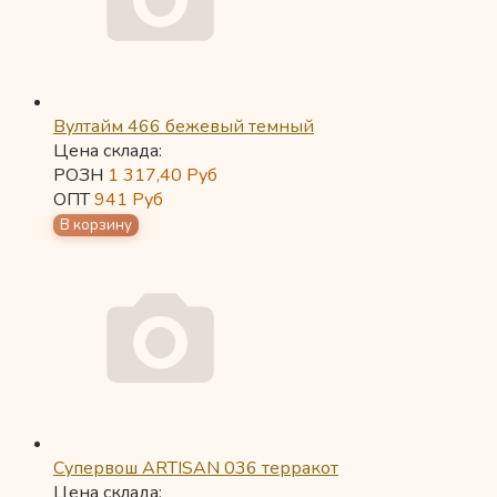
Вултайм 466 бежевый темный
Цена склада:
РОЗН
1 317,40
Руб
ОПТ
941
Руб
Супервош ARTISAN 036 терракот
Цена склада: