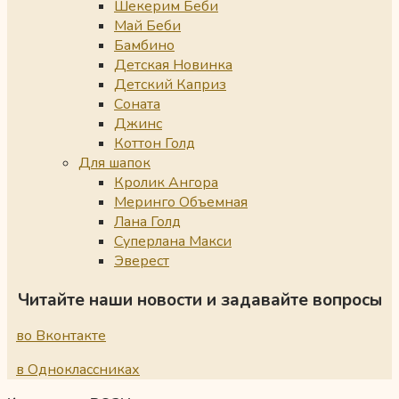
Шекерим Беби
Май Беби
Бамбино
Детская Новинка
Детский Каприз
Соната
Джинс
Коттон Голд
Для шапок
Кролик Ангора
Меринго Объемная
Лана Голд
Суперлана Макси
Эверест
Читайте наши новости и задавайте вопросы
во Вконтакте
в Одноклассниках