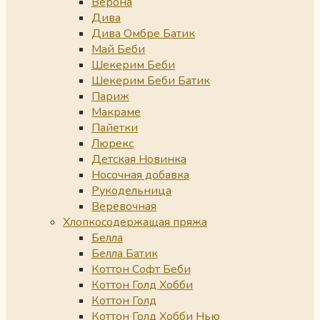
Верона
Дива
Дива Омбре Батик
Май Беби
Шекерим Беби
Шекерим Беби Батик
Париж
Макраме
Пайетки
Люрекс
Детская Новинка
Носочная добавка
Рукодельница
Веревочная
Хлопкосодержащая пряжа
Белла
Белла Батик
Коттон Софт Беби
Коттон Голд Хобби
Коттон Голд
Коттон Голд Хобби Нью