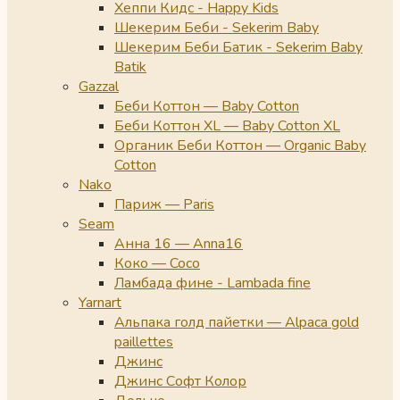
Хеппи Кидс - Happy Kids
Шекерим Беби - Sekerim Baby
Шекерим Беби Батик - Sekerim Baby
Batik
Gazzal
Беби Коттон — Baby Cotton
Беби Коттон XL — Baby Cotton XL
Органик Беби Коттон — Organic Baby
Cotton
Nako
Париж — Paris
Seam
Анна 16 — Anna16
Коко — Coco
Ламбада фине - Lambada fine
Yarnart
Альпака голд пайетки — Alpaca gold
paillettes
Джинс
Джинс Софт Колор