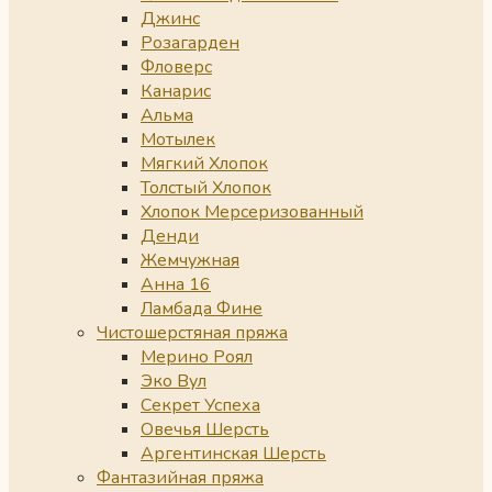
Джинс
Розагарден
Фловерс
Канарис
Альма
Мотылек
Мягкий Хлопок
Толстый Хлопок
Хлопок Мерсеризованный
Денди
Жемчужная
Анна 16
Ламбада Фине
Чистошерстяная пряжа
Мерино Роял
Эко Вул
Секрет Успеха
Овечья Шерсть
Аргентинская Шерсть
Фантазийная пряжа