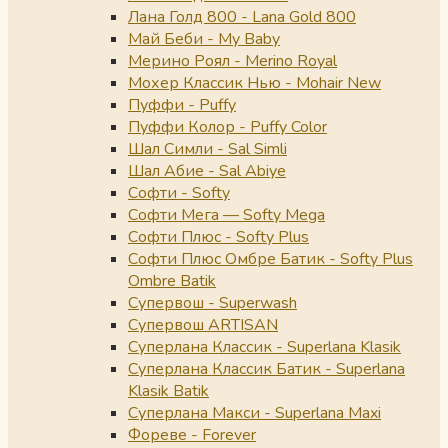
Лана Голд 800 - Lana Gold 800
Май Беби - My Baby
Мерино Роял - Merino Royal
Мохер Классик Нью - Mohair New
Пуффи - Puffy
Пуффи Колор - Puffy Color
Шал Симли - Sal Simli
Шал Абие - Sal Abiye
Софти - Softy
Софти Мега — Softy Mega
Софти Плюс - Softy Plus
Софти Плюс Омбре Батик - Softy Plus
Ombre Batik
Супервош - Superwash
Супервош ARTISAN
Суперлана Классик - Superlana Klasik
Суперлана Классик Батик - Superlana
Klasik Batik
Суперлана Макси - Superlana Maxi
Фореве - Forever