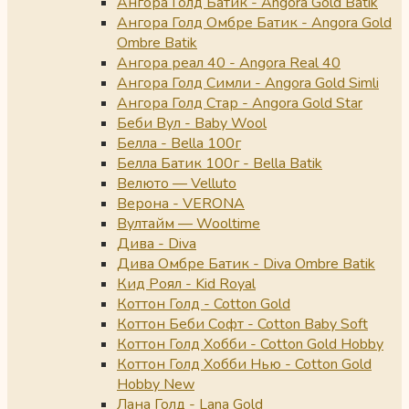
Ангора Голд Батик - Angora Gold Batik
Ангора Голд Омбре Батик - Angora Gold
Ombre Batik
Ангора реал 40 - Angora Real 40
Ангора Голд Симли - Angora Gold Simli
Ангора Голд Стар - Angora Gold Star
Беби Вул - Baby Wool
Белла - Bella 100г
Белла Батик 100г - Bella Batik
Велюто — Velluto
Верона - VERONA
Вултайм — Wooltime
Дива - Diva
Дива Омбре Батик - Diva Ombre Batik
Кид Роял - Kid Royal
Коттон Голд - Cotton Gold
Коттон Беби Софт - Cotton Baby Soft
Коттон Голд Хобби - Cotton Gold Hobby
Коттон Голд Хобби Нью - Cotton Gold
Hobby New
Лана Голд - Lana Gold