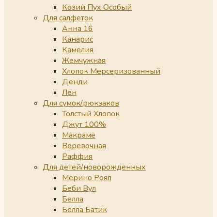
Козий Пух Особый
Для салфеток
Анна 16
Канарис
Камелия
Жемчужная
Хлопок Мерсеризованный
Денди
Лён
Для сумок/рюкзаков
Толстый Хлопок
Джут 100%
Макраме
Веревочная
Раффия
Для детей/новорожденных
Мерино Роял
Беби Вул
Белла
Белла Батик