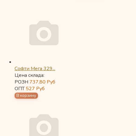
Софти Мега 329...
Цена склада:
РОЗН
737,80
Руб
ОПТ
527
Руб