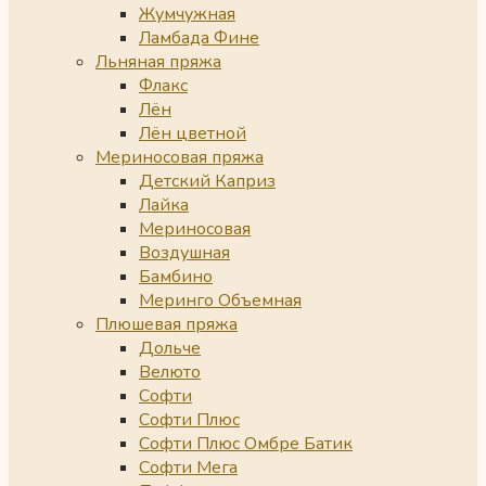
Жумчужная
Ламбада Фине
Льняная пряжа
Флакс
Лён
Лён цветной
Мериносовая пряжа
Детский Каприз
Лайка
Мериносовая
Воздушная
Бамбино
Меринго Объемная
Плюшевая пряжа
Дольче
Велюто
Софти
Софти Плюс
Софти Плюс Омбре Батик
Софти Мега