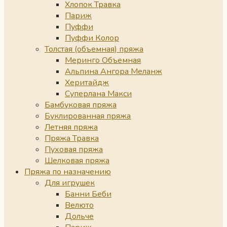
Хлопок Травка
Париж
Пуффи
Пуффи Колор
Толстая (объемная) пряжа
Меринго Объемная
Альпина Ангора Меланж
Херитайдж
Суперлана Макси
Бамбуковая пряжа
Буклированная пряжа
Летняя пряжа
Пряжа Травка
Пуховая пряжа
Шелковая пряжа
Пряжа по назначению
Для игрушек
Банни Беби
Велюто
Дольче