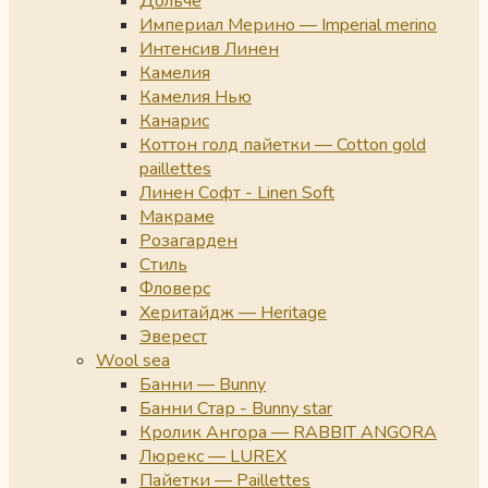
Дольче
Империал Мерино — Imperial merino
Интенсив Линен
Камелия
Камелия Нью
Канарис
Коттон голд пайетки — Cotton gold
paillettes
Линен Софт - Linen Soft
Макраме
Розагарден
Стиль
Фловерс
Херитайдж — Heritage
Эверест
Wool sea
Банни — Bunny
Банни Стар - Bunny star
Кролик Ангора — RABBIT ANGORA
Люрекс — LUREX
Пайетки — Paillettes