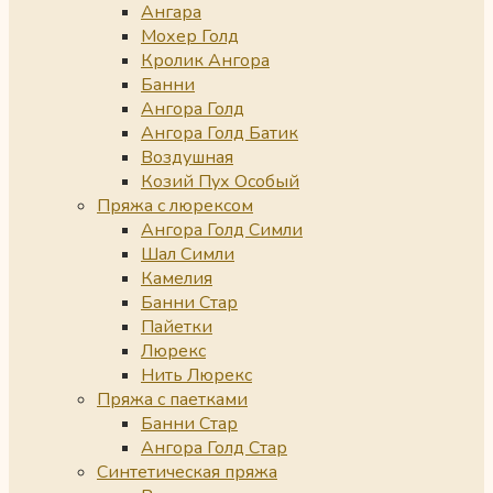
Ангара
Мохер Голд
Кролик Ангора
Банни
Ангора Голд
Ангора Голд Батик
Воздушная
Козий Пух Особый
Пряжа с люрексом
Ангора Голд Симли
Шал Симли
Камелия
Банни Стар
Пайетки
Люрекс
Нить Люрекс
Пряжа с паетками
Банни Стар
Ангора Голд Стар
Синтетическая пряжа