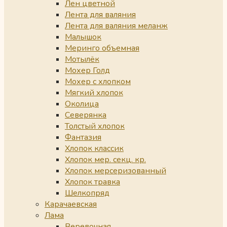
Лен цветной
Лента для валяния
Лента для валяния меланж
Малышок
Меринго объемная
Мотылёк
Мохер Голд
Мохер с хлопком
Мягкий хлопок
Околица
Северянка
Толстый хлопок
Фантазия
Хлопок классик
Хлопок мер. секц. кр.
Хлопок мерсеризованный
Хлопок травка
Шелкопряд
Карачаевская
Лама
Веревочная