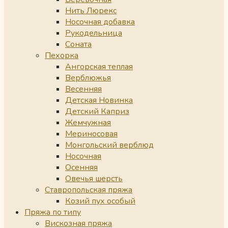
Нить Люрекс
Носочная добавка
Рукодельница
Соната
Пехорка
Ангорская теплая
Верблюжья
Весенняя
Детская Новинка
Детский Каприз
Жемчужная
Мериносовая
Монгольский верблюд
Носочная
Осенняя
Овечья шерсть
Ставропольская пряжа
Козий пух особый
Пряжа по типу
Вискозная пряжа