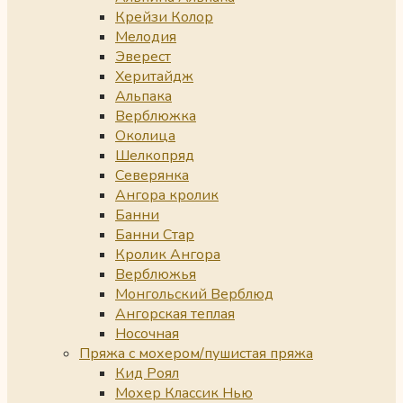
Крейзи Колор
Мелодия
Эверест
Херитайдж
Альпака
Верблюжка
Околица
Шелкопряд
Северянка
Ангора кролик
Банни
Банни Стар
Кролик Ангора
Верблюжья
Монгольский Верблюд
Ангорская теплая
Носочная
Пряжа с мохером/пушистая пряжа
Кид Роял
Мохер Классик Нью