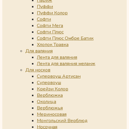
Париж
Пуффи
Пуффи Колор
Софти
Софти Мега
Софти Плюс
Софти Плюс Омбре Батик
Хлопок Травка
Для валяния
Лента для валяния
Лента для валяния меланж
Для носков
Супервоуш Артисан
Супервоуш
Крейзи Колор
Верблюжка
Околица
Верблюжья
Мериносовая
Монгольский Верблюд
Носочная