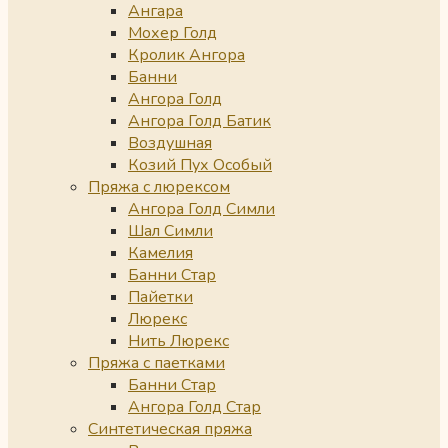
Ангара
Мохер Голд
Кролик Ангора
Банни
Ангора Голд
Ангора Голд Батик
Воздушная
Козий Пух Особый
Пряжа с люрексом
Ангора Голд Симли
Шал Симли
Камелия
Банни Стар
Пайетки
Люрекс
Нить Люрекс
Пряжа с паетками
Банни Стар
Ангора Голд Стар
Синтетическая пряжа