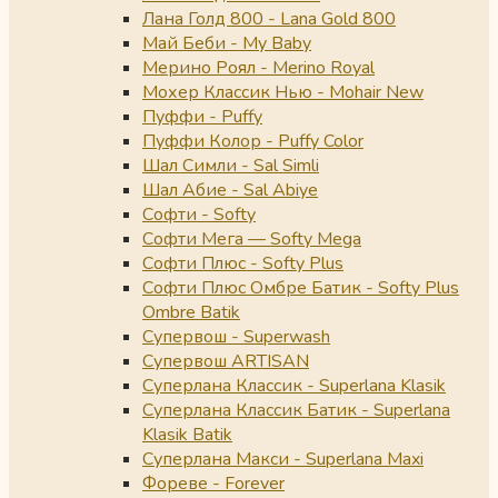
Лана Голд 800 - Lana Gold 800
Май Беби - My Baby
Мерино Роял - Merino Royal
Мохер Классик Нью - Mohair New
Пуффи - Puffy
Пуффи Колор - Puffy Color
Шал Симли - Sal Simli
Шал Абие - Sal Abiye
Софти - Softy
Софти Мега — Softy Mega
Софти Плюс - Softy Plus
Софти Плюс Омбре Батик - Softy Plus
Ombre Batik
Супервош - Superwash
Супервош ARTISAN
Суперлана Классик - Superlana Klasik
Суперлана Классик Батик - Superlana
Klasik Batik
Суперлана Макси - Superlana Maxi
Фореве - Forever