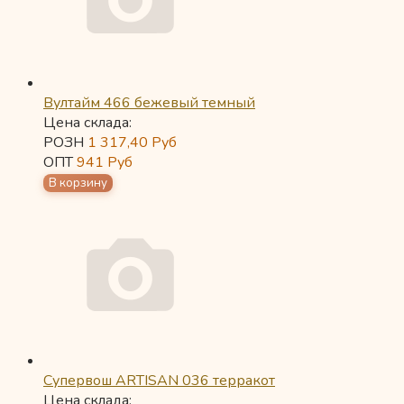
Вултайм 466 бежевый темный
Цена склада:
РОЗН
1 317,40
Руб
ОПТ
941
Руб
Супервош ARTISAN 036 терракот
Цена склада: