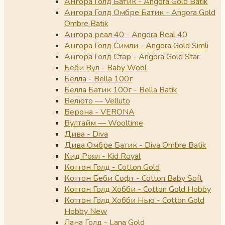
Ангора Голд Батик - Angora Gold Batik
Ангора Голд Омбре Батик - Angora Gold
Ombre Batik
Ангора реал 40 - Angora Real 40
Ангора Голд Симли - Angora Gold Simli
Ангора Голд Стар - Angora Gold Star
Беби Вул - Baby Wool
Белла - Bella 100г
Белла Батик 100г - Bella Batik
Велюто — Velluto
Верона - VERONA
Вултайм — Wooltime
Дива - Diva
Дива Омбре Батик - Diva Ombre Batik
Кид Роял - Kid Royal
Коттон Голд - Cotton Gold
Коттон Беби Софт - Cotton Baby Soft
Коттон Голд Хобби - Cotton Gold Hobby
Коттон Голд Хобби Нью - Cotton Gold
Hobby New
Лана Голд - Lana Gold