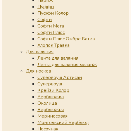
Париж
Пуффи
Пуффи Колор
Софти
Софти Мега
Софти Плюс
Софти Плюс Омбре Батик
Хлопок Травка
Для валяния
Лента для валяния
Лента для валяния меланж
Для носков
Супервоуш Артисан
Супервоуш
Крейзи Колор
Верблюжка
Околица
Верблюжья
Мериносовая
Монгольский Верблюд
Носочная