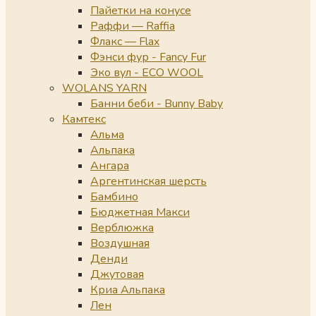
Пайетки на конусе
Раффи — Raffia
Флакс — Flax
Фэнси фур - Fancy Fur
Эко вул - ECO WOOL
WOLANS YARN
Банни беби - Bunny Baby
Камтекс
Альма
Альпака
Ангара
Аргентинская шерсть
Бамбино
Бюджетная Макси
Верблюжка
Воздушная
Денди
Джутовая
Криа Альпака
Лен