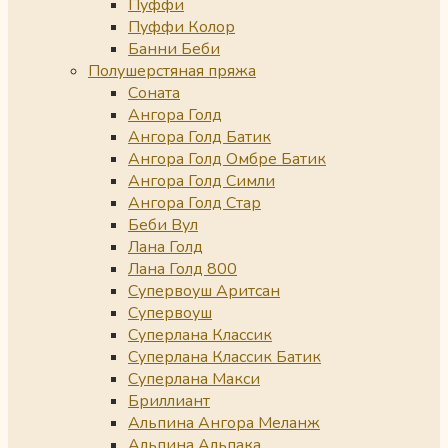
Пуффи
Пуффи Колор
Банни Беби
Полушерстяная пряжа
Соната
Ангора Голд
Ангора Голд Батик
Ангора Голд Омбре Батик
Ангора Голд Симли
Ангора Голд Стар
Беби Вул
Лана Голд
Лана Голд 800
Супервоуш Аритсан
Супервоуш
Суперлана Классик
Суперлана Классик Батик
Суперлана Макси
Бриллиант
Альпина Ангора Меланж
Альпина Альпака