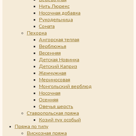
Нить Люрекс
Носочная добавка
Рукодельница
Соната
Пехорка
Ангорская теплая
Верблюжья
Весенняя
Детская Новинка
Детский Каприз
Жемчужная
Мериносовая
Монгольский верблюд
Носочная
Осенняя
Овечья шерсть
Ставропольская пряжа
Козий пух особый
Пряжа по типу
Вискозная пряжа