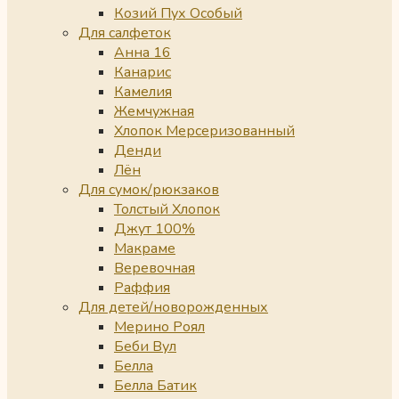
Козий Пух Особый
Для салфеток
Анна 16
Канарис
Камелия
Жемчужная
Хлопок Мерсеризованный
Денди
Лён
Для сумок/рюкзаков
Толстый Хлопок
Джут 100%
Макраме
Веревочная
Раффия
Для детей/новорожденных
Мерино Роял
Беби Вул
Белла
Белла Батик