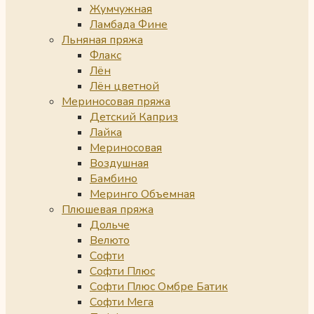
Жумчужная
Ламбада Фине
Льняная пряжа
Флакс
Лён
Лён цветной
Мериносовая пряжа
Детский Каприз
Лайка
Мериносовая
Воздушная
Бамбино
Меринго Объемная
Плюшевая пряжа
Дольче
Велюто
Софти
Софти Плюс
Софти Плюс Омбре Батик
Софти Мега