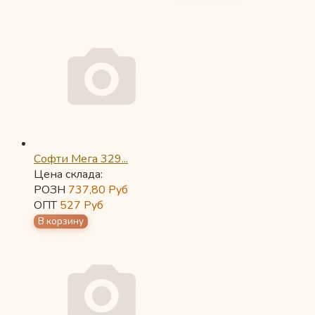
Софти Мега 329...
Цена склада:
РОЗН
737,80
Руб
ОПТ
527
Руб