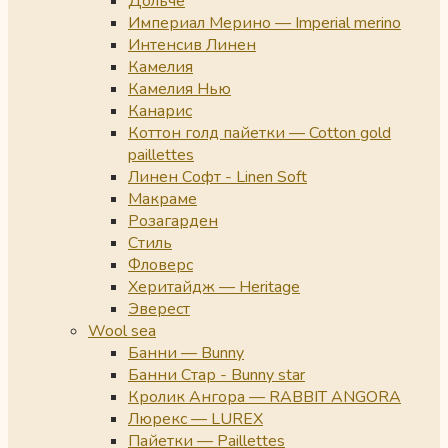
Дольче
Империал Мерино — Imperial merino
Интенсив Линен
Камелия
Камелия Нью
Канарис
Коттон голд пайетки — Cotton gold
paillettes
Линен Софт - Linen Soft
Макраме
Розагарден
Стиль
Фловерс
Херитайдж — Heritage
Эверест
Wool sea
Банни — Bunny
Банни Стар - Bunny star
Кролик Ангора — RABBIT ANGORA
Люрекс — LUREX
Пайетки — Paillettes