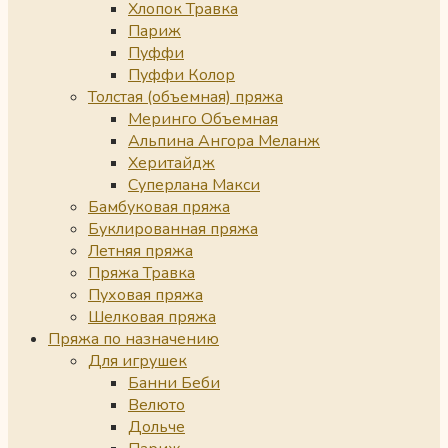
Хлопок Травка
Париж
Пуффи
Пуффи Колор
Толстая (объемная) пряжа
Меринго Объемная
Альпина Ангора Меланж
Херитайдж
Суперлана Макси
Бамбуковая пряжа
Буклированная пряжа
Летняя пряжа
Пряжа Травка
Пуховая пряжа
Шелковая пряжа
Пряжа по назначению
Для игрушек
Банни Беби
Велюто
Дольче