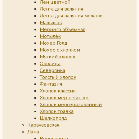
Лен цветной
Лента для валяния
Лента для валяния меланж
Малышок
Меринго объемная
Мотылёк
Мохер Голд
Мохер с хлопком
Мягкий хлопок
Околица
Северянка
Толстый хлопок
Фантазия
Хлопок классик
Хлопок мер. секц. кр.
Хлопок мерсеризованный
Хлопок травка
Шелкопряд
Карачаевская
Лама
Веревочная