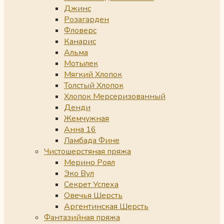
Джинс
Розагарден
Фловерс
Канарис
Альма
Мотылек
Мягкий Хлопок
Толстый Хлопок
Хлопок Мерсеризованный
Денди
Жемчужная
Анна 16
Ламбада Фине
Чистошерстяная пряжа
Мерино Роял
Эко Вул
Секрет Успеха
Овечья Шерсть
Аргентинская Шерсть
Фантазийная пряжа