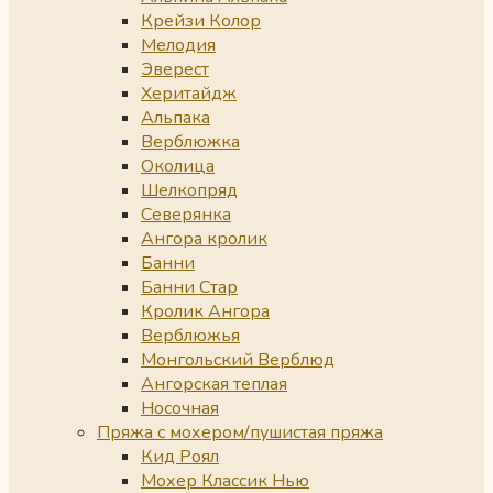
Крейзи Колор
Мелодия
Эверест
Херитайдж
Альпака
Верблюжка
Околица
Шелкопряд
Северянка
Ангора кролик
Банни
Банни Стар
Кролик Ангора
Верблюжья
Монгольский Верблюд
Ангорская теплая
Носочная
Пряжа с мохером/пушистая пряжа
Кид Роял
Мохер Классик Нью