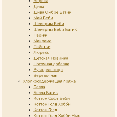
Верона
Дива
Дива Омбре Батик
Май Беби
Шекерим Беби
Шекерим Беби Батик
Париж
Макраме
Пайетки
Люрекс
Детская Новинка
Носочная добавка
Рукодельница
Веревочная
Хлопкосодержащая пряжа
Белла
Белла Батик
Коттон Софт Беби
Коттон Голд Хобби
Коттон Голд
Коттон Голд Хобби Нью