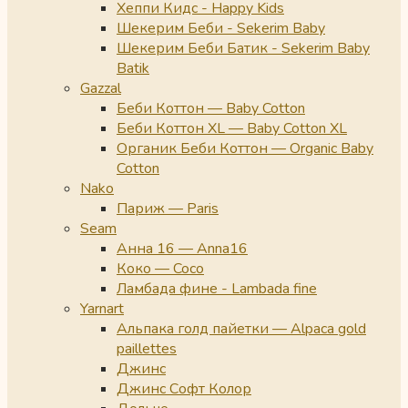
Хеппи Кидс - Happy Kids
Шекерим Беби - Sekerim Baby
Шекерим Беби Батик - Sekerim Baby
Batik
Gazzal
Беби Коттон — Baby Cotton
Беби Коттон XL — Baby Cotton XL
Органик Беби Коттон — Organic Baby
Cotton
Nako
Париж — Paris
Seam
Анна 16 — Anna16
Коко — Coco
Ламбада фине - Lambada fine
Yarnart
Альпака голд пайетки — Alpaca gold
paillettes
Джинс
Джинс Софт Колор