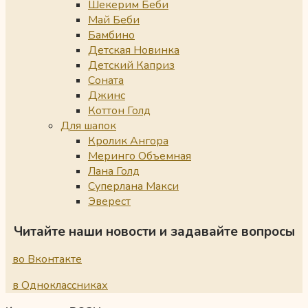
Шекерим Беби
Май Беби
Бамбино
Детская Новинка
Детский Каприз
Соната
Джинс
Коттон Голд
Для шапок
Кролик Ангора
Меринго Объемная
Лана Голд
Суперлана Макси
Эверест
Читайте наши новости и задавайте вопросы
во Вконтакте
в Одноклассниках