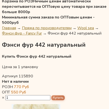
Корзина по РОЗНичным ценам автоматически
пересчитывается на ОПТовую цену товара при заказе
больше 8000р
Минимальная сумма заказа по ОПТовым ценам -
5000руб
Главная
→
Пряжа по производителям
→
Wool sea
→
Фэнси фур - Fancy Fur
→
Фэнси фур 442 натуральный
Фэнси фур 442 натуральный
Купить Фэнси фур 442 натуральный
Цена за 1 упаковку
Артикул 115890
Нет в наличии
РОЗН
770
Руб
ОПТ
550
Руб
×