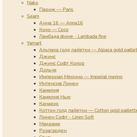
Nako
Париж — Paris
Seam
Анна 16 — Anna16
Коко — Coco
Ламбада фине - Lambada fine
Yarnart
Альпака голд пайетки — Alpaca gold paille
Джинс
Джинс Софт Колор
Дольче
Империал Мерино — Imperial merino
Интенсив Линен
Камелия
Камелия Нью
Канарис
Коттон голд пайетки — Cotton gold paillett
Линен Софт - Linen Soft
Макраме
Розагарден