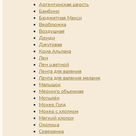
Аргентинская шерсть
Бамбино
Бюджетная Макси
Верблюжка
Воздушная
Денди
Джутовая
Криа Альпака
Лен
Лен цветной
Лента для валяния
Лента для валяния меланж
Малышок
Меринго объемная
Мотылёк
Мохер Голд
Мохер с хлопком
Мягкий хлопок
Околица
Северянка