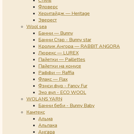
Стиль
Фловерс
Херитайдж — Heritage
Эверест
Wool sea
Банни — Bunny
Банни Стар - Bunny star
Кролик Ангора — RABBIT ANGORA
Люрекс — LUREX
Пайетки — Paillettes
Пайетки на конусе
Раффи — Raffia
Флакс — Flax
Фэнси фур - Fancy Fur
Эко вул - ECO WOOL
WOLANS YARN
Банни беби - Bunny Baby
Камтекс
Альма
Альпака
Ангара