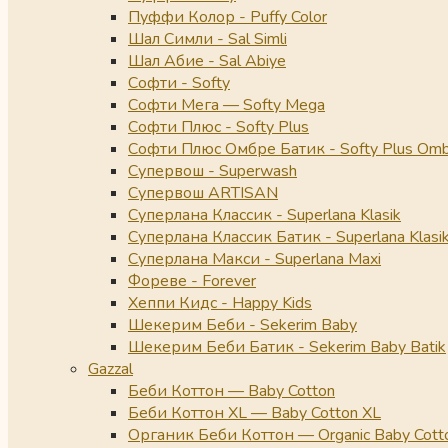
Пуффи Колор - Puffy Color
Шал Симли - Sal Simli
Шал Абие - Sal Abiye
Софти - Softy
Софти Мега — Softy Mega
Софти Плюс - Softy Plus
Софти Плюс Омбре Батик - Softy Plus Omb
Супервош - Superwash
Супервош ARTISAN
Суперлана Классик - Superlana Klasik
Суперлана Классик Батик - Superlana Klasik
Суперлана Макси - Superlana Maxi
Фореве - Forever
Хеппи Кидс - Happy Kids
Шекерим Беби - Sekerim Baby
Шекерим Беби Батик - Sekerim Baby Batik
Gazzal
Беби Коттон — Baby Cotton
Беби Коттон XL — Baby Cotton XL
Органик Беби Коттон — Organic Baby Cott