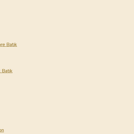
re Batik
 Batik
on