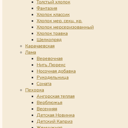
Толстый хлопок
Фантазия
Хлопок классик
Хлопок мер. секц. кр.
Хлопок мерсеризованный
Хлопок травка
Шелкопряд
Карачаевская
Лама
Веревочная
Нить Люрекс
Носочная добавка
Рукодельница
Соната
Пехорка
Ангорская теплая
Верблюжья
Весенняя
Детская Новинка
Детский Каприз
Жемчужная