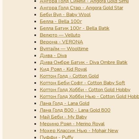
Ангора Голд Симли - Angora Gold Simli
Ангора Голд Стар - Angora Gold Star
Беби Вул - Baby Wool
Белла - Bella 100г
Белла Батик 100г - Bella Batik
Велюто — Velluto
Верона - VERONA
Вултайм — Wooltime
Дива - Diva
Дива Омбре Батик - Diva Ombre Batik
Кид Роял - Kid Royal
Коттон Голд - Cotton Gold
Коттон Беби Софт - Cotton Baby Soft
Коттон Голд Хобби - Cotton Gold Hobby
Коттон Голд Хобби Нью - Cotton Gold Hob
Лана Голд - Lana Gold
Лана Голд 800 - Lana Gold 800
Май Беби - My Baby
Мерино Роял - Merino Royal
Мохер Классик Нью - Mohair New
Пуффи - Puffy