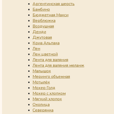
Аргентинская шерсть
Бамбино
Бюджетная Макси
Верблюжка
Воздушная
Денди
Джутовая
Криа Альпака
Лен
Лен цветной
Лента для валяния
Лента для валяния меланж
Малышок
Меринго объемная
Мотылёк
Мохер Голд
Мохер с хлопком
Мягкий хлопок
Околица
Северянка