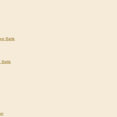
re Batik
 Batik
on