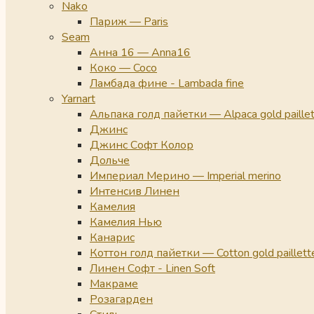
Nako
Париж — Paris
Seam
Анна 16 — Anna16
Коко — Coco
Ламбада фине - Lambada fine
Yarnart
Альпака голд пайетки — Alpaca gold paille
Джинс
Джинс Софт Колор
Дольче
Империал Мерино — Imperial merino
Интенсив Линен
Камелия
Камелия Нью
Канарис
Коттон голд пайетки — Cotton gold paillett
Линен Софт - Linen Soft
Макраме
Розагарден