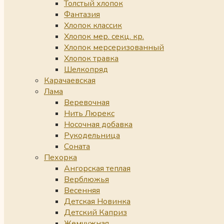
Толстый хлопок
Фантазия
Хлопок классик
Хлопок мер. секц. кр.
Хлопок мерсеризованный
Хлопок травка
Шелкопряд
Карачаевская
Лама
Веревочная
Нить Люрекс
Носочная добавка
Рукодельница
Соната
Пехорка
Ангорская теплая
Верблюжья
Весенняя
Детская Новинка
Детский Каприз
Жемчужная