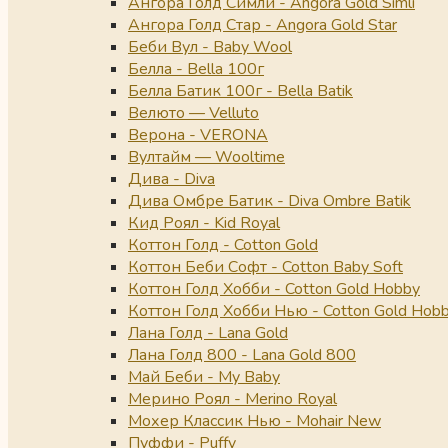
Ангора Голд Симли - Angora Gold Simli
Ангора Голд Стар - Angora Gold Star
Беби Вул - Baby Wool
Белла - Bella 100г
Белла Батик 100г - Bella Batik
Велюто — Velluto
Верона - VERONA
Вултайм — Wooltime
Дива - Diva
Дива Омбре Батик - Diva Ombre Batik
Кид Роял - Kid Royal
Коттон Голд - Cotton Gold
Коттон Беби Софт - Cotton Baby Soft
Коттон Голд Хобби - Cotton Gold Hobby
Коттон Голд Хобби Нью - Cotton Gold Hob
Лана Голд - Lana Gold
Лана Голд 800 - Lana Gold 800
Май Беби - My Baby
Мерино Роял - Merino Royal
Мохер Классик Нью - Mohair New
Пуффи - Puffy