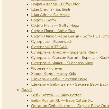
Пуффи Колор - Puffy Color
Шал Симли - Sal Simli
Шал Абие - Sal Abiye
Софти - Softy
Софти Мега — Softy Mega
Софти Плюс - Softy Plus
Софти Плюс Омбре Батик - Softy Plus Omb
Супервош - Superwash
Супервош ARTISAN
Суперлана Классик - Superlana Klasik
Суперлана Классик Батик - Superlana Klasik
Суперлана Макси - Superlana Maxi
Фореве - Forever
Хеппи Кидс - Happy Kids
Шекерим Беби - Sekerim Baby
Шекерим Беби Батик - Sekerim Baby Batik
Gazzal
Беби Коттон — Baby Cotton
Беби Коттон XL — Baby Cotton XL
Органик Беби Коттон — Organic Baby Cott