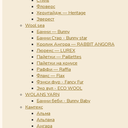
Стиль
Фловерс
Херитайдж — Heritage
Эверест
Wool sea
Банни — Bunny
Банни Стар - Bunny star
Кролик Ангора — RABBIT ANGORA
Люрекс — LUREX
Пайетки — Paillettes
Пайетки на конусе
Раффи — Raffia
Флакс — Flax
Фэнси фур - Fancy Fur
Эко вул - ECO WOOL
WOLANS YARN
Банни беби - Bunny Baby
Камтекс
Альма
Альпака
Ангара