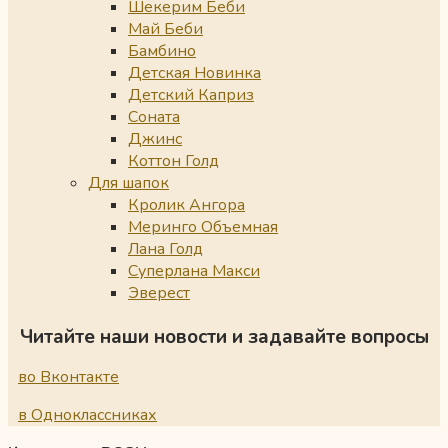
Шекерим Беби
Май Беби
Бамбино
Детская Новинка
Детский Каприз
Соната
Джинс
Коттон Голд
Для шапок
Кролик Ангора
Меринго Объемная
Лана Голд
Суперлана Макси
Эверест
Читайте наши новости и задавайте вопросы
во Вконтакте
в Одноклассниках