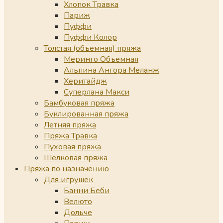
Хлопок Травка
Париж
Пуффи
Пуффи Колор
Толстая (объемная) пряжа
Меринго Объемная
Альпина Ангора Меланж
Херитайдж
Суперлана Макси
Бамбуковая пряжа
Буклированная пряжа
Летняя пряжа
Пряжа Травка
Пуховая пряжа
Шелковая пряжа
Пряжа по назначению
Для игрушек
Банни Беби
Велюто
Дольче