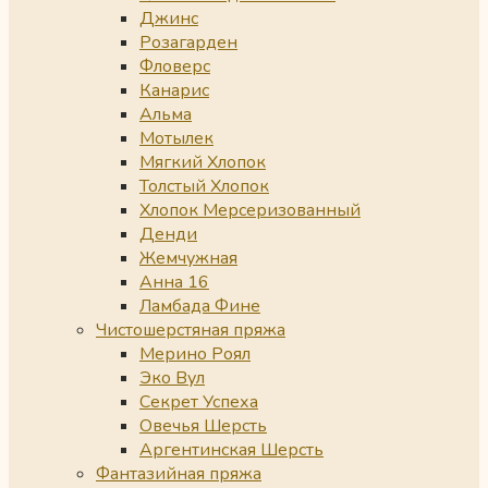
Джинс
Розагарден
Фловерс
Канарис
Альма
Мотылек
Мягкий Хлопок
Толстый Хлопок
Хлопок Мерсеризованный
Денди
Жемчужная
Анна 16
Ламбада Фине
Чистошерстяная пряжа
Мерино Роял
Эко Вул
Секрет Успеха
Овечья Шерсть
Аргентинская Шерсть
Фантазийная пряжа