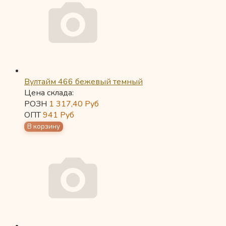
Вултайм 466 бежевый темный
Цена склада:
РОЗН
1 317,40
Руб
ОПТ
941
Руб