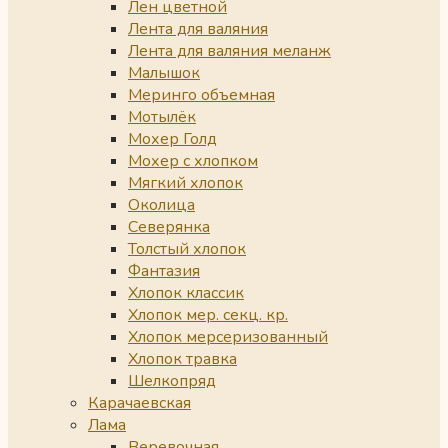
Лен цветной
Лента для валяния
Лента для валяния меланж
Малышок
Меринго объемная
Мотылёк
Мохер Голд
Мохер с хлопком
Мягкий хлопок
Околица
Северянка
Толстый хлопок
Фантазия
Хлопок классик
Хлопок мер. секц. кр.
Хлопок мерсеризованный
Хлопок травка
Шелкопряд
Карачаевская
Лама
Веревочная