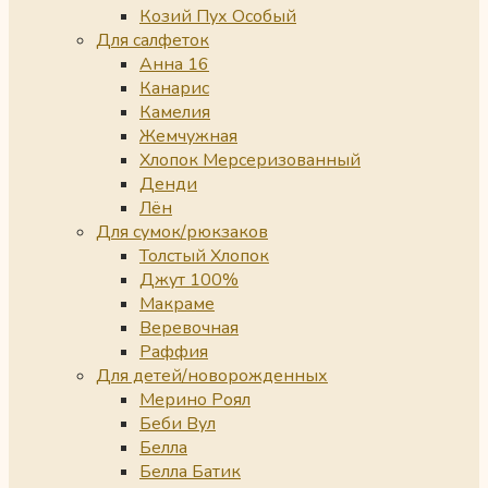
Козий Пух Особый
Для салфеток
Анна 16
Канарис
Камелия
Жемчужная
Хлопок Мерсеризованный
Денди
Лён
Для сумок/рюкзаков
Толстый Хлопок
Джут 100%
Макраме
Веревочная
Раффия
Для детей/новорожденных
Мерино Роял
Беби Вул
Белла
Белла Батик