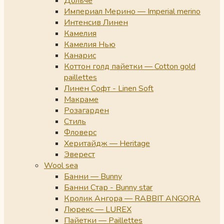
Дольче
Империал Мерино — Imperial merino
Интенсив Линен
Камелия
Камелия Нью
Канарис
Коттон голд пайетки — Cotton gold
paillettes
Линен Софт - Linen Soft
Макраме
Розагарден
Стиль
Фловерс
Херитайдж — Heritage
Эверест
Wool sea
Банни — Bunny
Банни Стар - Bunny star
Кролик Ангора — RABBIT ANGORA
Люрекс — LUREX
Пайетки — Paillettes