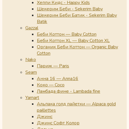
Хеппи Кидс - Happy Kids
Шекерим Беби - Sekerim Baby
Шекерим Беби Батик - Sekerim Baby
Batik
Gazzal
Беби Коттон — Baby Cotton
Беби Коттон XL — Baby Cotton XL
Органик Беби Коттон — Organic Baby
Cotton
Nako
Париж — Paris
Seam
Анна 16 — Anna16
Коко — Coco
Ламбада фине - Lambada fine
Yarnart
Альпака голд пайетки — Alpaca gold
paillettes
Джинс
Джинс Софт Колор