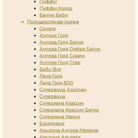
Пуффи
Пуффи Колор
Банни Беби
Полушерстяная пряжа
Соната
Ангора Голд
Ангора Голд Батик
Ангора Голд Омбре Батик
Ангора Голд Симли
Ангора Голд Стар
Беби Вул
Лана Голд
Лана Голд 800
Супервоуш Аритсан
Супервоуш
Суперлана Классик
Суперлана Классик Батик
Суперлана Макси
Бриллиант
Альпина Ангора Меланж
Альпина Альпака