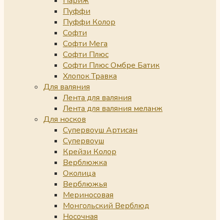
Париж
Пуффи
Пуффи Колор
Софти
Софти Мега
Софти Плюс
Софти Плюс Омбре Батик
Хлопок Травка
Для валяния
Лента для валяния
Лента для валяния меланж
Для носков
Супервоуш Артисан
Супервоуш
Крейзи Колор
Верблюжка
Околица
Верблюжья
Мериносовая
Монгольский Верблюд
Носочная