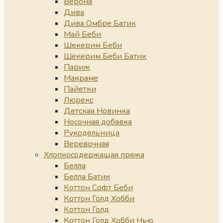
Верона
Дива
Дива Омбре Батик
Май Беби
Шекерим Беби
Шекерим Беби Батик
Париж
Макраме
Пайетки
Люрекс
Детская Новинка
Носочная добавка
Рукодельница
Веревочная
Хлопкосодержащая пряжа
Белла
Белла Батик
Коттон Софт Беби
Коттон Голд Хобби
Коттон Голд
Коттон Голд Хобби Нью