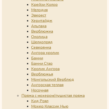
Крейзи Колор
Мелодия
Эверест
Херитайдж
Альпака
Верблюжка
Околица
Шелкопряд
Северянка
Ангора кролик
Банни
Банни Стар
Кролик Ангора
Верблюжья
Монгольский Верблюд
Ангорская теплая
Носочная
Пряжа с мохером/пушистая пряжа
Кид Роял
Мохер Классик Нью