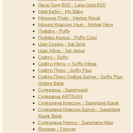
Лана Голд 800 - Lana Gold 800
Май Беби - My Baby
Мерино Роял - Merino Royal
Мохер Классик Нью - Mohair New
Пуффи - Puffy
Пуффи Колор - Puffy Color
Шал Симли - Sal Simli
Шал Абие - Sal Abiye
Софти - Softy
Софти Мега — Softy Mega
Софти Плюс - Softy Plus
Софти Плюс Омбре Батик - Softy Plus
Ombre Batik
Супервош - Superwash
Супервош ARTISAN
Суперлана Классик - Superlana Klasik
Суперлана Классик Батик - Superlana
Klasik Batik
Суперлана Макси - Superlana Maxi
Фореве - Forever