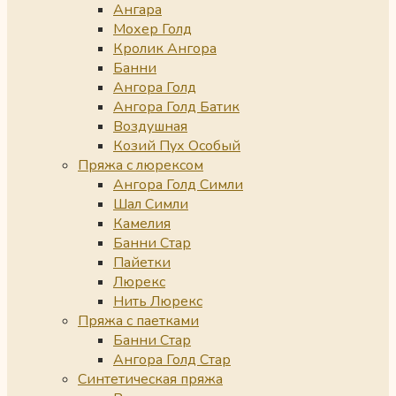
Ангара
Мохер Голд
Кролик Ангора
Банни
Ангора Голд
Ангора Голд Батик
Воздушная
Козий Пух Особый
Пряжа с люрексом
Ангора Голд Симли
Шал Симли
Камелия
Банни Стар
Пайетки
Люрекс
Нить Люрекс
Пряжа с паетками
Банни Стар
Ангора Голд Стар
Синтетическая пряжа