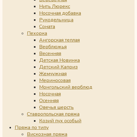
Нить Люрекс
Носочная добавка
Рукодельница
Соната
Пехорка
Ангорская теплая
Верблюжья
Весенняя
Детская Новинка
Детский Каприз
Жемчужная
Мериносовая
Монгольский верблюд
Носочная
Осенняя
Овечья шерсть
Ставропольская пряжа
Козий пух особый
Пряжа по типу
Вискозная пряжа