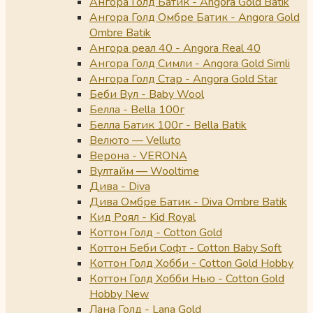
Ангора Голд Батик - Angora Gold Batik
Ангора Голд Омбре Батик - Angora Gold
Ombre Batik
Ангора реал 40 - Angora Real 40
Ангора Голд Симли - Angora Gold Simli
Ангора Голд Стар - Angora Gold Star
Беби Вул - Baby Wool
Белла - Bella 100г
Белла Батик 100г - Bella Batik
Велюто — Velluto
Верона - VERONA
Вултайм — Wooltime
Дива - Diva
Дива Омбре Батик - Diva Ombre Batik
Кид Роял - Kid Royal
Коттон Голд - Cotton Gold
Коттон Беби Софт - Cotton Baby Soft
Коттон Голд Хобби - Cotton Gold Hobby
Коттон Голд Хобби Нью - Cotton Gold
Hobby New
Лана Голд - Lana Gold