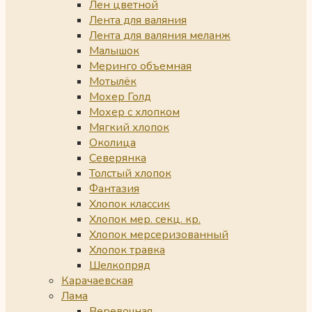
Лен цветной
Лента для валяния
Лента для валяния меланж
Малышок
Меринго объемная
Мотылёк
Мохер Голд
Мохер с хлопком
Мягкий хлопок
Околица
Северянка
Толстый хлопок
Фантазия
Хлопок классик
Хлопок мер. секц. кр.
Хлопок мерсеризованный
Хлопок травка
Шелкопряд
Карачаевская
Лама
Веревочная