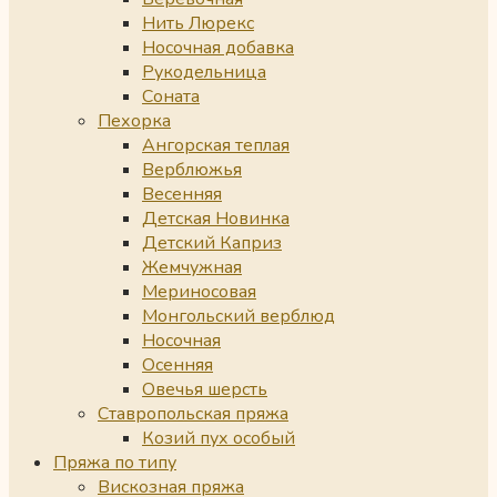
Нить Люрекс
Носочная добавка
Рукодельница
Соната
Пехорка
Ангорская теплая
Верблюжья
Весенняя
Детская Новинка
Детский Каприз
Жемчужная
Мериносовая
Монгольский верблюд
Носочная
Осенняя
Овечья шерсть
Ставропольская пряжа
Козий пух особый
Пряжа по типу
Вискозная пряжа