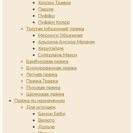
Хлопок Травка
Париж
Пуффи
Пуффи Колор
Толстая (объемная) пряжа
Меринго Объемная
Альпина Ангора Меланж
Херитайдж
Суперлана Макси
Бамбуковая пряжа
Буклированная пряжа
Летняя пряжа
Пряжа Травка
Пуховая пряжа
Шелковая пряжа
Пряжа по назначению
Для игрушек
Банни Беби
Велюто
Дольче