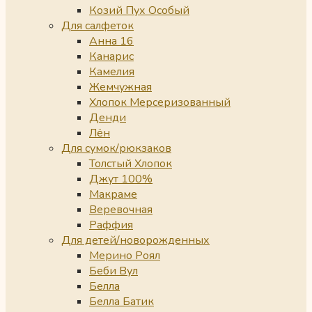
Козий Пух Особый
Для салфеток
Анна 16
Канарис
Камелия
Жемчужная
Хлопок Мерсеризованный
Денди
Лён
Для сумок/рюкзаков
Толстый Хлопок
Джут 100%
Макраме
Веревочная
Раффия
Для детей/новорожденных
Мерино Роял
Беби Вул
Белла
Белла Батик