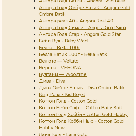
Ангора Голд Батик - Angora Gold Batik
Ангора Голд Омбре Батик - Angora Gold
Ombre Batik
Ангора реал 40 - Angora Real 40
Ангора Голд Симли - Angora Gold Simli
Ангора Голд Стар - Angora Gold Star
Беби Вул - Baby Wool
Белла - Bella 100г
Белла Батик 100г - Bella Batik
Велюто — Velluto
Верона - VERONA
Вултайм — Wooltime
Дива - Diva
Дива Омбре Батик - Diva Ombre Batik
Кид Роял - Kid Royal
Коттон Голд - Cotton Gold
Коттон Беби Софт - Cotton Baby Soft
Коттон Голд Хобби - Cotton Gold Hobby
Коттон Голд Хобби Нью - Cotton Gold
Hobby New
Лана Голд - Lana Gold