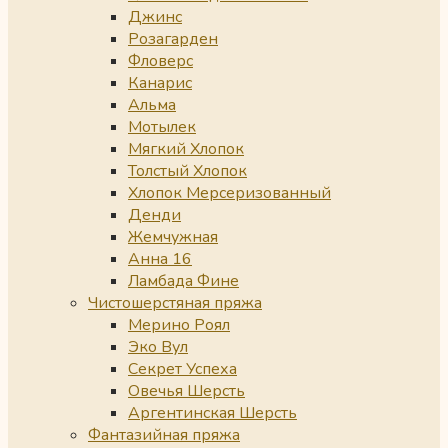
Джинс
Розагарден
Фловерс
Канарис
Альма
Мотылек
Мягкий Хлопок
Толстый Хлопок
Хлопок Мерсеризованный
Денди
Жемчужная
Анна 16
Ламбада Фине
Чистошерстяная пряжа
Мерино Роял
Эко Вул
Секрет Успеха
Овечья Шерсть
Аргентинская Шерсть
Фантазийная пряжа