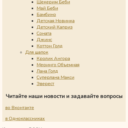
Шекерим Беби
Май Беби
Бамбино
Детская Новинка
Детский Каприз
Соната
Джинс
Коттон Голд
Для шапок
Кролик Ангора
Меринго Объемная
Лана Голд
Суперлана Макси
Эверест
Читайте наши новости и задавайте вопросы
во Вконтакте
в Одноклассниках