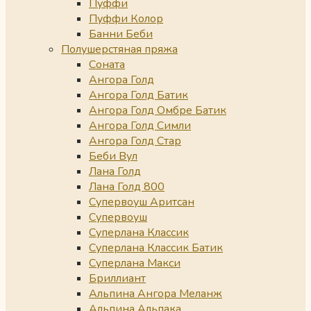
Пуффи
Пуффи Колор
Банни Беби
Полушерстяная пряжа
Соната
Ангора Голд
Ангора Голд Батик
Ангора Голд Омбре Батик
Ангора Голд Симли
Ангора Голд Стар
Беби Вул
Лана Голд
Лана Голд 800
Супервоуш Аритсан
Супервоуш
Суперлана Классик
Суперлана Классик Батик
Суперлана Макси
Бриллиант
Альпина Ангора Меланж
Альпина Альпака