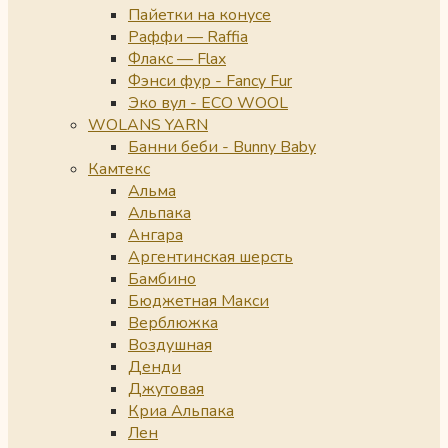
Пайетки на конусе
Раффи — Raffia
Флакс — Flax
Фэнси фур - Fancy Fur
Эко вул - ECO WOOL
WOLANS YARN
Банни беби - Bunny Baby
Камтекс
Альма
Альпака
Ангара
Аргентинская шерсть
Бамбино
Бюджетная Макси
Верблюжка
Воздушная
Денди
Джутовая
Криа Альпака
Лен