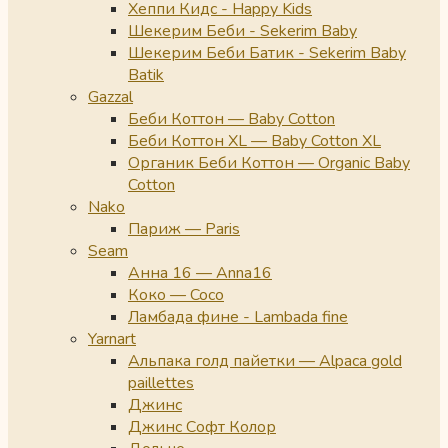
Хеппи Кидс - Happy Kids
Шекерим Беби - Sekerim Baby
Шекерим Беби Батик - Sekerim Baby
Batik
Gazzal
Беби Коттон — Baby Cotton
Беби Коттон XL — Baby Cotton XL
Органик Беби Коттон — Organic Baby
Cotton
Nako
Париж — Paris
Seam
Анна 16 — Anna16
Коко — Coco
Ламбада фине - Lambada fine
Yarnart
Альпака голд пайетки — Alpaca gold
paillettes
Джинс
Джинс Софт Колор