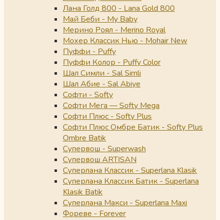
Лана Голд 800 - Lana Gold 800
Май Беби - My Baby
Мерино Роял - Merino Royal
Мохер Классик Нью - Mohair New
Пуффи - Puffy
Пуффи Колор - Puffy Color
Шал Симли - Sal Simli
Шал Абие - Sal Abiye
Софти - Softy
Софти Мега — Softy Mega
Софти Плюс - Softy Plus
Софти Плюс Омбре Батик - Softy Plus
Ombre Batik
Супервош - Superwash
Супервош ARTISAN
Суперлана Классик - Superlana Klasik
Суперлана Классик Батик - Superlana
Klasik Batik
Суперлана Макси - Superlana Maxi
Фореве - Forever