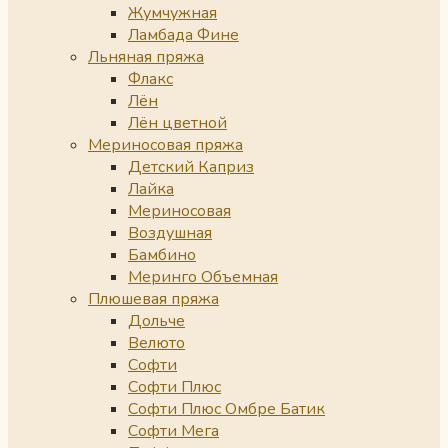
Жумчужная
Ламбада Фине
Льняная пряжа
Флакс
Лён
Лён цветной
Мериносовая пряжа
Детский Каприз
Лайка
Мериносовая
Воздушная
Бамбино
Меринго Объемная
Плюшевая пряжа
Дольче
Велюто
Софти
Софти Плюс
Софти Плюс Омбре Батик
Софти Мега