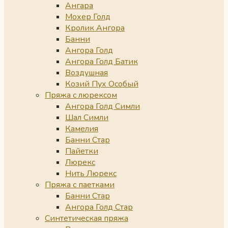
Ангара
Мохер Голд
Кролик Ангора
Банни
Ангора Голд
Ангора Голд Батик
Воздушная
Козий Пух Особый
Пряжа с люрексом
Ангора Голд Симли
Шал Симли
Камелия
Банни Стар
Пайетки
Люрекс
Нить Люрекс
Пряжа с паетками
Банни Стар
Ангора Голд Стар
Синтетическая пряжа