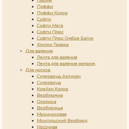
Париж
Пуффи
Пуффи Колор
Софти
Софти Мега
Софти Плюс
Софти Плюс Омбре Батик
Хлопок Травка
Для валяния
Лента для валяния
Лента для валяния меланж
Для носков
Супервоуш Артисан
Супервоуш
Крейзи Колор
Верблюжка
Околица
Верблюжья
Мериносовая
Монгольский Верблюд
Носочная