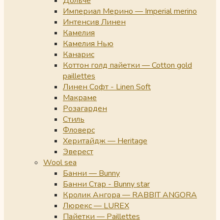
Дольче
Империал Мерино — Imperial merino
Интенсив Линен
Камелия
Камелия Нью
Канарис
Коттон голд пайетки — Cotton gold
paillettes
Линен Софт - Linen Soft
Макраме
Розагарден
Стиль
Фловерс
Херитайдж — Heritage
Эверест
Wool sea
Банни — Bunny
Банни Стар - Bunny star
Кролик Ангора — RABBIT ANGORA
Люрекс — LUREX
Пайетки — Paillettes