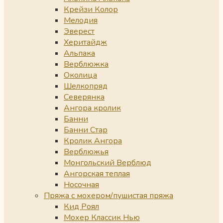
Крейзи Колор
Мелодия
Эверест
Херитайдж
Альпака
Верблюжка
Околица
Шелкопряд
Северянка
Ангора кролик
Банни
Банни Стар
Кролик Ангора
Верблюжья
Монгольский Верблюд
Ангорская теплая
Носочная
Пряжа с мохером/пушистая пряжа
Кид Роял
Мохер Классик Нью