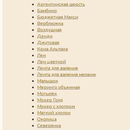
Аргентинская шерсть
Бамбино
Бюджетная Макси
Верблюжка
Воздушная
Денди
Джутовая
Криа Альпака
Лен
Лен цветной
Лента для валяния
Лента для валяния меланж
Малышок
Меринго объемная
Мотылёк
Мохер Голд
Мохер с хлопком
Мягкий хлопок
Околица
Северянка