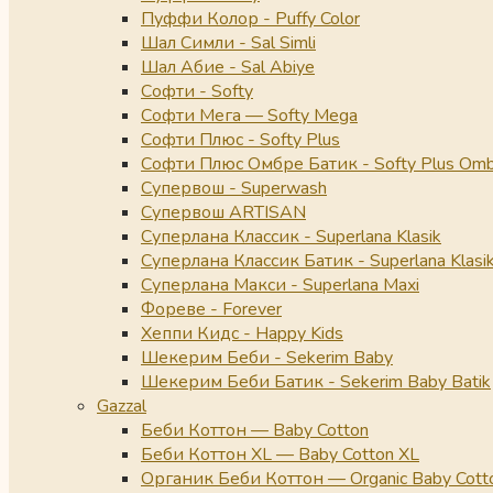
Пуффи Колор - Puffy Color
Шал Симли - Sal Simli
Шал Абие - Sal Abiye
Софти - Softy
Софти Мега — Softy Mega
Софти Плюс - Softy Plus
Софти Плюс Омбре Батик - Softy Plus Omb
Супервош - Superwash
Супервош ARTISAN
Суперлана Классик - Superlana Klasik
Суперлана Классик Батик - Superlana Klasik
Суперлана Макси - Superlana Maxi
Фореве - Forever
Хеппи Кидс - Happy Kids
Шекерим Беби - Sekerim Baby
Шекерим Беби Батик - Sekerim Baby Batik
Gazzal
Беби Коттон — Baby Cotton
Беби Коттон XL — Baby Cotton XL
Органик Беби Коттон — Organic Baby Cott