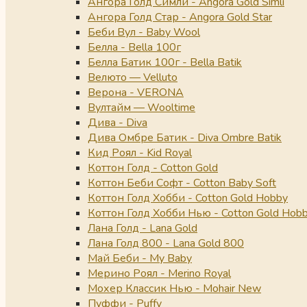
Ангора Голд Симли - Angora Gold Simli
Ангора Голд Стар - Angora Gold Star
Беби Вул - Baby Wool
Белла - Bella 100г
Белла Батик 100г - Bella Batik
Велюто — Velluto
Верона - VERONA
Вултайм — Wooltime
Дива - Diva
Дива Омбре Батик - Diva Ombre Batik
Кид Роял - Kid Royal
Коттон Голд - Cotton Gold
Коттон Беби Софт - Cotton Baby Soft
Коттон Голд Хобби - Cotton Gold Hobby
Коттон Голд Хобби Нью - Cotton Gold Hob
Лана Голд - Lana Gold
Лана Голд 800 - Lana Gold 800
Май Беби - My Baby
Мерино Роял - Merino Royal
Мохер Классик Нью - Mohair New
Пуффи - Puffy