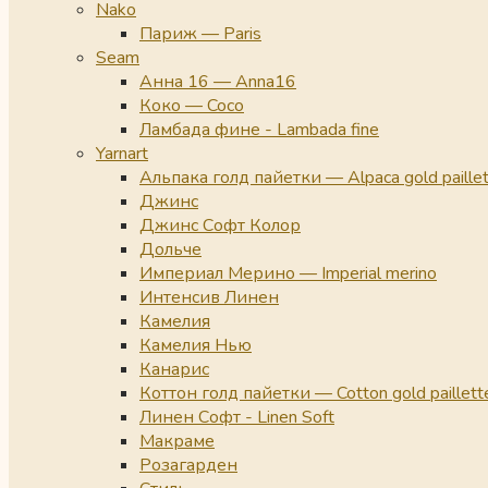
Nako
Париж — Paris
Seam
Анна 16 — Anna16
Коко — Coco
Ламбада фине - Lambada fine
Yarnart
Альпака голд пайетки — Alpaca gold paille
Джинс
Джинс Софт Колор
Дольче
Империал Мерино — Imperial merino
Интенсив Линен
Камелия
Камелия Нью
Канарис
Коттон голд пайетки — Cotton gold paillett
Линен Софт - Linen Soft
Макраме
Розагарден