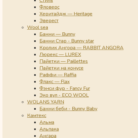
Стиль
Фловерс
Херитайдж — Heritage
Эверест
Wool sea
Банни — Bunny
Банни Стар - Bunny star
Кролик Ангора — RABBIT ANGORA
Люрекс — LUREX
Пайетки — Paillettes
Пайетки на конусе
Раффи — Raffia
Флакс — Flax
Фэнси фур - Fancy Fur
Эко вул - ECO WOOL
WOLANS YARN
Банни беби - Bunny Baby
Камтекс
Альма
Альпака
Ангара