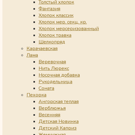
Толстый хлопок
Фантазия
Хлопок классик
Хлопок мер. секц. кр.
Хлопок мерсеризованный
Хлопок травка
Шелкопряд
Карачаевская
Лама
Веревочная
Нить Люрекс
Носочная добавка
Рукодельница
Соната
Пехорка
Ангорская теплая
Верблюжья
Весенняя
Детская Новинка
Детский Каприз
Жемчужная