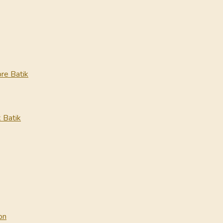
re Batik
 Batik
on