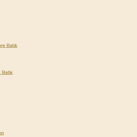
re Batik
 Batik
on