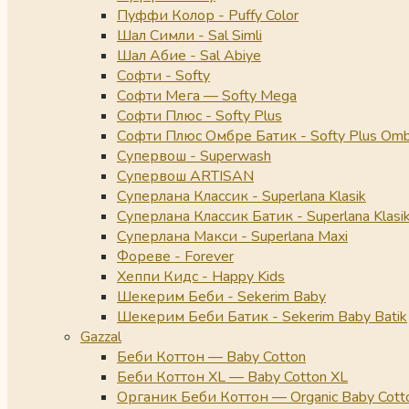
Пуффи Колор - Puffy Color
Шал Симли - Sal Simli
Шал Абие - Sal Abiye
Софти - Softy
Софти Мега — Softy Mega
Софти Плюс - Softy Plus
Софти Плюс Омбре Батик - Softy Plus Omb
Супервош - Superwash
Супервош ARTISAN
Суперлана Классик - Superlana Klasik
Суперлана Классик Батик - Superlana Klasik
Суперлана Макси - Superlana Maxi
Фореве - Forever
Хеппи Кидс - Happy Kids
Шекерим Беби - Sekerim Baby
Шекерим Беби Батик - Sekerim Baby Batik
Gazzal
Беби Коттон — Baby Cotton
Беби Коттон XL — Baby Cotton XL
Органик Беби Коттон — Organic Baby Cott