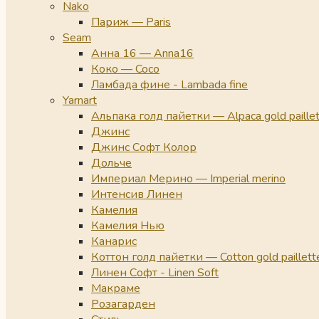
Nako
Париж — Paris
Seam
Анна 16 — Anna16
Коко — Coco
Ламбада фине - Lambada fine
Yarnart
Альпака голд пайетки — Alpaca gold paille
Джинс
Джинс Софт Колор
Дольче
Империал Мерино — Imperial merino
Интенсив Линен
Камелия
Камелия Нью
Канарис
Коттон голд пайетки — Cotton gold paillett
Линен Софт - Linen Soft
Макраме
Розагарден