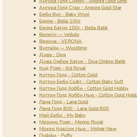
Ангора Голд Симли - Angora Gold Simli
Ангора Голд Стар - Angora Gold Star
Беби Вул - Baby Wool
Белла - Bella 100г
Белла Батик 100г - Bella Batik
Велюто — Velluto
Верона - VERONA
Вултайм — Wooltime
Дива - Diva
Дива Омбре Батик - Diva Ombre Batik
Кид Роял - Kid Royal
Коттон Голд - Cotton Gold
Коттон Беби Софт - Cotton Baby Soft
Коттон Голд Хобби - Cotton Gold Hobby
Коттон Голд Хобби Нью - Cotton Gold Hob
Лана Голд - Lana Gold
Лана Голд 800 - Lana Gold 800
Май Беби - My Baby
Мерино Роял - Merino Royal
Мохер Классик Нью - Mohair New
Пуффи - Puffy