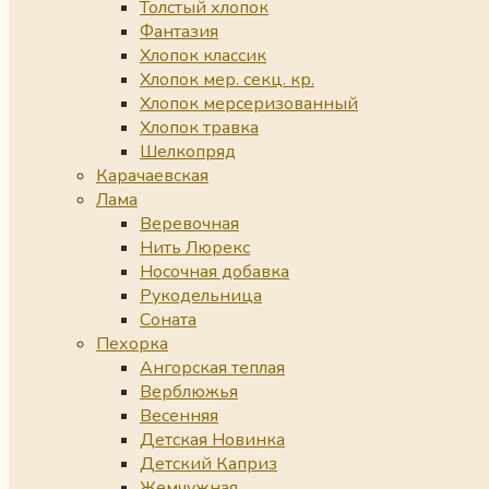
Толстый хлопок
Фантазия
Хлопок классик
Хлопок мер. секц. кр.
Хлопок мерсеризованный
Хлопок травка
Шелкопряд
Карачаевская
Лама
Веревочная
Нить Люрекс
Носочная добавка
Рукодельница
Соната
Пехорка
Ангорская теплая
Верблюжья
Весенняя
Детская Новинка
Детский Каприз
Жемчужная