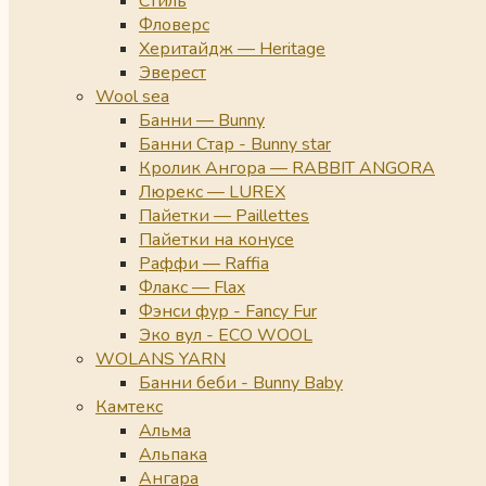
Стиль
Фловерс
Херитайдж — Heritage
Эверест
Wool sea
Банни — Bunny
Банни Стар - Bunny star
Кролик Ангора — RABBIT ANGORA
Люрекс — LUREX
Пайетки — Paillettes
Пайетки на конусе
Раффи — Raffia
Флакс — Flax
Фэнси фур - Fancy Fur
Эко вул - ECO WOOL
WOLANS YARN
Банни беби - Bunny Baby
Камтекс
Альма
Альпака
Ангара