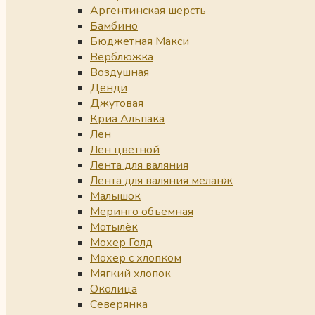
Аргентинская шерсть
Бамбино
Бюджетная Макси
Верблюжка
Воздушная
Денди
Джутовая
Криа Альпака
Лен
Лен цветной
Лента для валяния
Лента для валяния меланж
Малышок
Меринго объемная
Мотылёк
Мохер Голд
Мохер с хлопком
Мягкий хлопок
Околица
Северянка