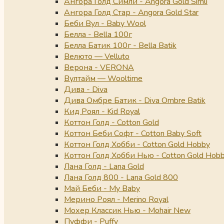
Ангора Голд Симли - Angora Gold Simli
Ангора Голд Стар - Angora Gold Star
Беби Вул - Baby Wool
Белла - Bella 100г
Белла Батик 100г - Bella Batik
Велюто — Velluto
Верона - VERONA
Вултайм — Wooltime
Дива - Diva
Дива Омбре Батик - Diva Ombre Batik
Кид Роял - Kid Royal
Коттон Голд - Cotton Gold
Коттон Беби Софт - Cotton Baby Soft
Коттон Голд Хобби - Cotton Gold Hobby
Коттон Голд Хобби Нью - Cotton Gold Hob
Лана Голд - Lana Gold
Лана Голд 800 - Lana Gold 800
Май Беби - My Baby
Мерино Роял - Merino Royal
Мохер Классик Нью - Mohair New
Пуффи - Puffy