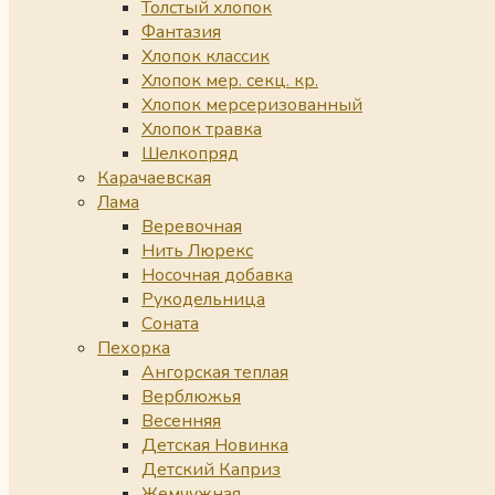
Толстый хлопок
Фантазия
Хлопок классик
Хлопок мер. секц. кр.
Хлопок мерсеризованный
Хлопок травка
Шелкопряд
Карачаевская
Лама
Веревочная
Нить Люрекс
Носочная добавка
Рукодельница
Соната
Пехорка
Ангорская теплая
Верблюжья
Весенняя
Детская Новинка
Детский Каприз
Жемчужная