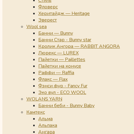
Стиль
Фловерс
Херитайдж — Heritage
Эверест
Wool sea
Банни — Bunny
Банни Стар - Bunny star
Кролик Ангора — RABBIT ANGORA
Люрекс — LUREX
Пайетки — Paillettes
Пайетки на конусе
Раффи — Raffia
Флакс — Flax
Фэнси фур - Fancy Fur
Эко вул - ECO WOOL
WOLANS YARN
Банни беби - Bunny Baby
Камтекс
Альма
Альпака
Ангара