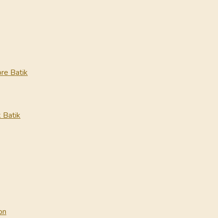
re Batik
 Batik
on