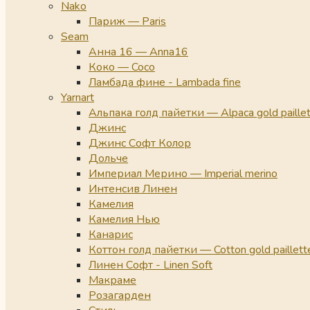
Nako
Париж — Paris
Seam
Анна 16 — Anna16
Коко — Coco
Ламбада фине - Lambada fine
Yarnart
Альпака голд пайетки — Alpaca gold paille
Джинс
Джинс Софт Колор
Дольче
Империал Мерино — Imperial merino
Интенсив Линен
Камелия
Камелия Нью
Канарис
Коттон голд пайетки — Cotton gold paillett
Линен Софт - Linen Soft
Макраме
Розагарден