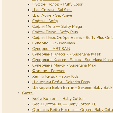
Пуффи Колор - Puffy Color
Шал Симли - Sal Simli
Шал Абие - Sal Abiye
Софти - Softy
Софти Мега — Softy Mega
Софти Плюс - Softy Plus
Софти Плюс Омбре Батик - Softy Plus Omb
Супервош - Superwash
Супервош ARTISAN
Суперлана Классик - Superlana Klasik
Суперлана Классик Батик - Superlana Klasik
Суперлана Макси - Superlana Maxi
Фореве - Forever
Хеппи Кидс - Happy Kids
Шекерим Беби - Sekerim Baby
Шекерим Беби Батик - Sekerim Baby Batik
Gazzal
Беби Коттон — Baby Cotton
Беби Коттон XL — Baby Cotton XL
Органик Беби Коттон — Organic Baby Cott