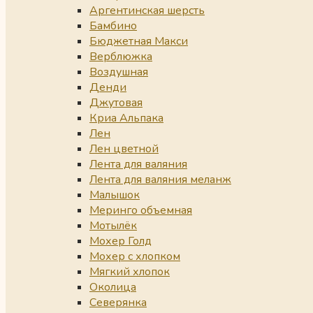
Аргентинская шерсть
Бамбино
Бюджетная Макси
Верблюжка
Воздушная
Денди
Джутовая
Криа Альпака
Лен
Лен цветной
Лента для валяния
Лента для валяния меланж
Малышок
Меринго объемная
Мотылёк
Мохер Голд
Мохер с хлопком
Мягкий хлопок
Околица
Северянка