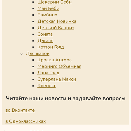
Шекерим Беби
Май Беби
Бамбино
Детская Новинка
Детский Каприз
Соната
Джинс
Коттон Голд
Для шапок
Кролик Ангора
Меринго Объемная
Лана Голд
Суперлана Макси
Эверест
Читайте наши новости и задавайте вопросы
во Вконтакте
в Одноклассниках