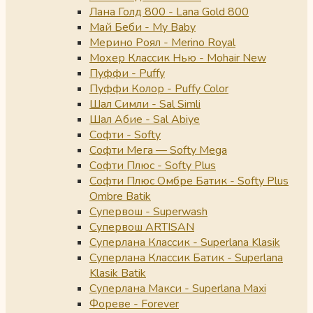
Лана Голд 800 - Lana Gold 800
Май Беби - My Baby
Мерино Роял - Merino Royal
Мохер Классик Нью - Mohair New
Пуффи - Puffy
Пуффи Колор - Puffy Color
Шал Симли - Sal Simli
Шал Абие - Sal Abiye
Софти - Softy
Софти Мега — Softy Mega
Софти Плюс - Softy Plus
Софти Плюс Омбре Батик - Softy Plus
Ombre Batik
Супервош - Superwash
Супервош ARTISAN
Суперлана Классик - Superlana Klasik
Суперлана Классик Батик - Superlana
Klasik Batik
Суперлана Макси - Superlana Maxi
Фореве - Forever