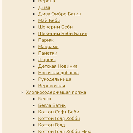
Верона
Дива
Дива Омбре Батик
Май Беби
Шекерим Беби
Шекерим Беби Батик
Париж
Макраме
Пайетки
Люрекс
Детская Новинка
Носочная добавка
Рукодельница
Веревочная
Хлопкосодержащая пряжа
Белла
Белла Батик
Коттон Софт Беби
Коттон Голд Хобби
Коттон Голд
Коттон Голд Хобби Нью