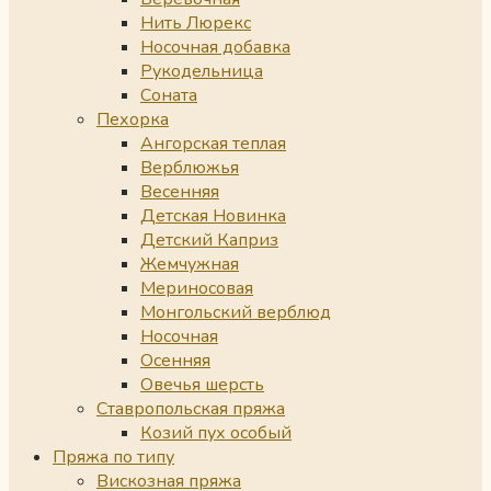
Нить Люрекс
Носочная добавка
Рукодельница
Соната
Пехорка
Ангорская теплая
Верблюжья
Весенняя
Детская Новинка
Детский Каприз
Жемчужная
Мериносовая
Монгольский верблюд
Носочная
Осенняя
Овечья шерсть
Ставропольская пряжа
Козий пух особый
Пряжа по типу
Вискозная пряжа