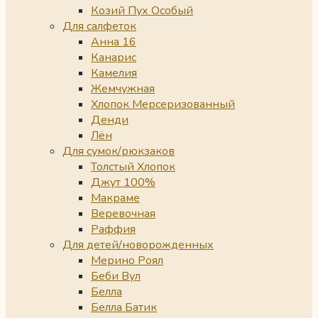
Козий Пух Особый
Для салфеток
Анна 16
Канарис
Камелия
Жемчужная
Хлопок Мерсеризованный
Денди
Лён
Для сумок/рюкзаков
Толстый Хлопок
Джут 100%
Макраме
Веревочная
Раффия
Для детей/новорожденных
Мерино Роял
Беби Вул
Белла
Белла Батик