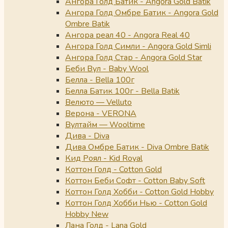
Ангора Голд Батик - Angora Gold Batik
Ангора Голд Омбре Батик - Angora Gold
Ombre Batik
Ангора реал 40 - Angora Real 40
Ангора Голд Симли - Angora Gold Simli
Ангора Голд Стар - Angora Gold Star
Беби Вул - Baby Wool
Белла - Bella 100г
Белла Батик 100г - Bella Batik
Велюто — Velluto
Верона - VERONA
Вултайм — Wooltime
Дива - Diva
Дива Омбре Батик - Diva Ombre Batik
Кид Роял - Kid Royal
Коттон Голд - Cotton Gold
Коттон Беби Софт - Cotton Baby Soft
Коттон Голд Хобби - Cotton Gold Hobby
Коттон Голд Хобби Нью - Cotton Gold
Hobby New
Лана Голд - Lana Gold