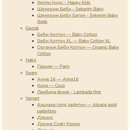
Хеппи Кидс - Happy Kids
Шекерим Беби - Sekerim Baby
Шекерим Беби Батик - Sekerim Baby
Batik
Gazzal
Беби Коттон — Baby Cotton
Беби Коттон XL — Baby Cotton XL
Органик Беби Коттон — Organic Baby
Cotton
Nako
Париж — Paris
Seam
Анна 16 — Anna16
Коко — Coco
Ламбада фине - Lambada fine
Yarnart
Альпака голд пайетки — Alpaca gold
paillettes
Джинс
Джинс Софт Колор