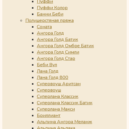
Пуффи
Пуффи Колор
Банни Беби
Полушерстяная пряжа
Соната
Ангора Голд
Ангора Голд Батик
Ангора Голд Омбре Батик
Ангора Голд Симли
Ангора Голд Стар
Беби Вул
Лана Голд
Лана Голд 800
Супервоуш Аритсан
Супервоуш
Суперлана Классик
Суперлана Классик Батик
Суперлана Макси
Бриллиант
Альпина Ангора Меланж
Альпина Альпака