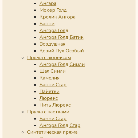
Ангара
Мохер Голд
Кролик Ангора
Банни
Ангора Голд
Ангора Голд Батик
Воздушная
Козий Пух Особый
Пряжа с люрексом
Ангора Голд Симли
Шал Симли
Камелия
Банни Стар
Пайетки
Люрекс
Нить Люрекс
Пряжа с паетками
Банни Стар
Ангора Голд Стар
Синтетическая пряжа