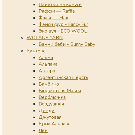
Пайетки на конусе
Раффи — Raffia
Флакс — Flax
Фэнси фур - Fancy Fur
Эко вул - ECO WOOL
WOLANS YARN
Банни беби - Bunny Baby
Камтекс
Альма
Альпака
Ангара
Аргентинская шерсть
Бамбино
Бюджетная Макси
Верблюжка
Воздушная
Денди
Джутовая
Криа Альпака
Лен