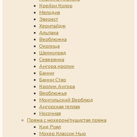
Крейзи Колор
Мелодия
Эверест
Херитайдж
Альпака
Верблюжка
Околица
Шелкопряд
Северянка
Ангора кролик
Банни
Банни Стар
Кролик Ангора
Верблюжья
Монгольский Верблюд
Ангорская теплая
Носочная
Пряжа с мохером/пушистая пряжа
Кид Роял
Мохер Классик Нью