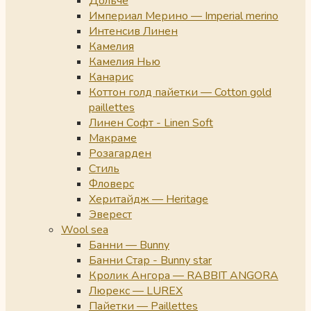
Дольче
Империал Мерино — Imperial merino
Интенсив Линен
Камелия
Камелия Нью
Канарис
Коттон голд пайетки — Cotton gold
paillettes
Линен Софт - Linen Soft
Макраме
Розагарден
Стиль
Фловерс
Херитайдж — Heritage
Эверест
Wool sea
Банни — Bunny
Банни Стар - Bunny star
Кролик Ангора — RABBIT ANGORA
Люрекс — LUREX
Пайетки — Paillettes