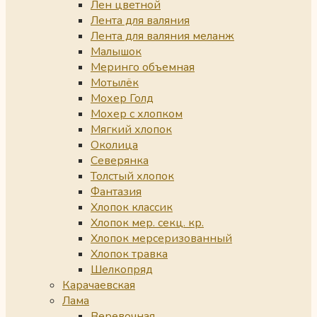
Лен цветной
Лента для валяния
Лента для валяния меланж
Малышок
Меринго объемная
Мотылёк
Мохер Голд
Мохер с хлопком
Мягкий хлопок
Околица
Северянка
Толстый хлопок
Фантазия
Хлопок классик
Хлопок мер. секц. кр.
Хлопок мерсеризованный
Хлопок травка
Шелкопряд
Карачаевская
Лама
Веревочная