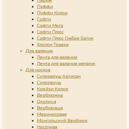
Париж
Пуффи
Пуффи Колор
Софти
Софти Мега
Софти Плюс
Софти Плюс Омбре Батик
Хлопок Травка
Для валяния
Лента для валяния
Лента для валяния меланж
Для носков
Супервоуш Артисан
Супервоуш
Крейзи Колор
Верблюжка
Околица
Верблюжья
Мериносовая
Монгольский Верблюд
Носочная