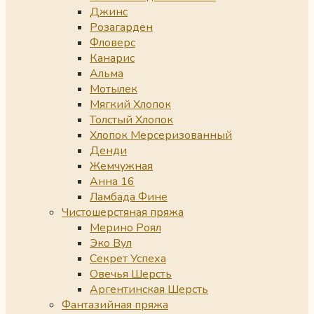
Джинс
Розагарден
Фловерс
Канарис
Альма
Мотылек
Мягкий Хлопок
Толстый Хлопок
Хлопок Мерсеризованный
Денди
Жемчужная
Анна 16
Ламбада Фине
Чистошерстяная пряжа
Мерино Роял
Эко Вул
Секрет Успеха
Овечья Шерсть
Аргентинская Шерсть
Фантазийная пряжа