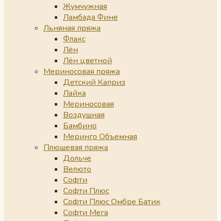
Жумчужная
Ламбада Фине
Льняная пряжа
Флакс
Лён
Лён цветной
Мериносовая пряжа
Детский Каприз
Лайка
Мериносовая
Воздушная
Бамбино
Меринго Объемная
Плюшевая пряжа
Дольче
Велюто
Софти
Софти Плюс
Софти Плюс Омбре Батик
Софти Мега