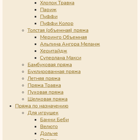
Хлопок Травка
Париж
Пуффи
Пуффи Колор
Толстая (объемная) пряжа
Меринго Объемная
Альпина Ангора Меланж
Херитайдж
Суперлана Макси
Бамбуковая пряжа
Буклированная пряжа
Летняя пряжа
Пряжа Травка
Пуховая пряжа
Шелковая пряжа
Пряжа по назначению
Для игрушек
Банни Беби
Велюто
Дольче