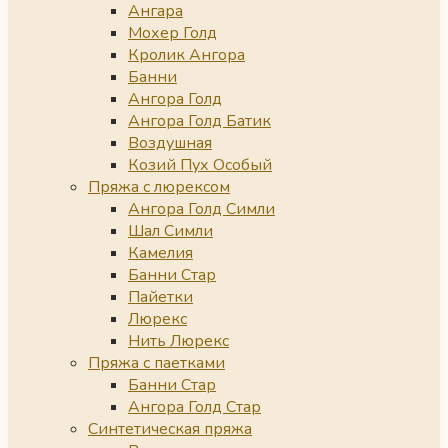
Ангара
Мохер Голд
Кролик Ангора
Банни
Ангора Голд
Ангора Голд Батик
Воздушная
Козий Пух Особый
Пряжа с люрексом
Ангора Голд Симли
Шал Симли
Камелия
Банни Стар
Пайетки
Люрекс
Нить Люрекс
Пряжа с паетками
Банни Стар
Ангора Голд Стар
Синтетическая пряжа