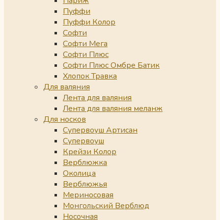
Париж
Пуффи
Пуффи Колор
Софти
Софти Мега
Софти Плюс
Софти Плюс Омбре Батик
Хлопок Травка
Для валяния
Лента для валяния
Лента для валяния меланж
Для носков
Супервоуш Артисан
Супервоуш
Крейзи Колор
Верблюжка
Околица
Верблюжья
Мериносовая
Монгольский Верблюд
Носочная