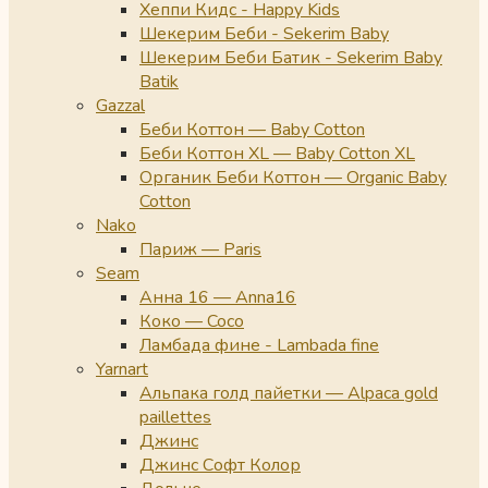
Хеппи Кидс - Happy Kids
Шекерим Беби - Sekerim Baby
Шекерим Беби Батик - Sekerim Baby
Batik
Gazzal
Беби Коттон — Baby Cotton
Беби Коттон XL — Baby Cotton XL
Органик Беби Коттон — Organic Baby
Cotton
Nako
Париж — Paris
Seam
Анна 16 — Anna16
Коко — Coco
Ламбада фине - Lambada fine
Yarnart
Альпака голд пайетки — Alpaca gold
paillettes
Джинс
Джинс Софт Колор