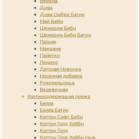
Верона
Дива
Дива Омбре Батик
Май Беби
Шекерим Беби
Шекерим Беби Батик
Париж
Макраме
Пайетки
Люрекс
Детская Новинка
Носочная добавка
Рукодельница
Веревочная
Хлопкосодержащая пряжа
Белла
Белла Батик
Коттон Софт Беби
Коттон Голд Хобби
Коттон Голд
Коттон Голд Хобби Нью