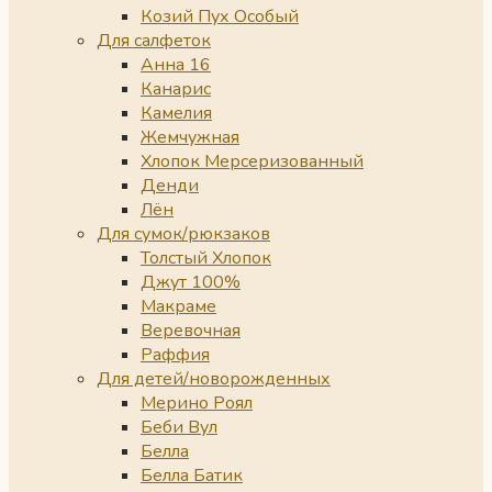
Козий Пух Особый
Для салфеток
Анна 16
Канарис
Камелия
Жемчужная
Хлопок Мерсеризованный
Денди
Лён
Для сумок/рюкзаков
Толстый Хлопок
Джут 100%
Макраме
Веревочная
Раффия
Для детей/новорожденных
Мерино Роял
Беби Вул
Белла
Белла Батик