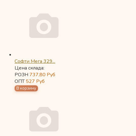
Софти Мега 329...
Цена склада:
РОЗН
737,80
Руб
ОПТ
527
Руб