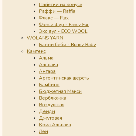
Пайетки на конусе
Раффи — Raffia
Флакс — Flax
Фэнси фур - Fancy Fur
Эко вул - ECO WOOL
WOLANS YARN
Банни беби - Bunny Baby
Камтекс
Альма
Альпака
Ангара
Аргентинская шерсть
Бамбино
Бюджетная Макси
Верблюжка
Воздушная
Денди
Джутовая
Криа Альпака
Лен