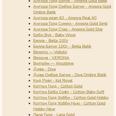
Ангора Голд Батик - Angora Gold Batik
Ангора Голд Омбре Батик - Angora Gold
Ombre Batik
Ангора реал 40 - Angora Real 40
Ангора Голд Симли - Angora Gold Simli
Ангора Голд Стар - Angora Gold Star
Беби Вул - Baby Wool
Белла - Bella 100г
Белла Батик 100г - Bella Batik
Велюто — Velluto
Верона - VERONA
Вултайм — Wooltime
Дива - Diva
Дива Омбре Батик - Diva Ombre Batik
Кид Роял - Kid Royal
Коттон Голд - Cotton Gold
Коттон Беби Софт - Cotton Baby Soft
Коттон Голд Хобби - Cotton Gold Hobby
Коттон Голд Хобби Нью - Cotton Gold
Hobby New
Лана Голд - Lana Gold