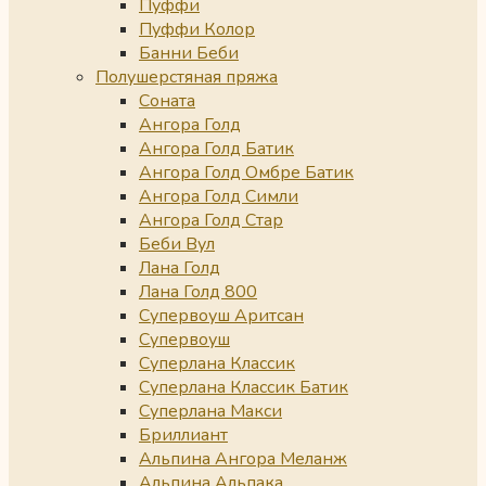
Пуффи
Пуффи Колор
Банни Беби
Полушерстяная пряжа
Соната
Ангора Голд
Ангора Голд Батик
Ангора Голд Омбре Батик
Ангора Голд Симли
Ангора Голд Стар
Беби Вул
Лана Голд
Лана Голд 800
Супервоуш Аритсан
Супервоуш
Суперлана Классик
Суперлана Классик Батик
Суперлана Макси
Бриллиант
Альпина Ангора Меланж
Альпина Альпака