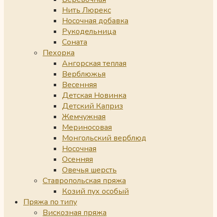
Нить Люрекс
Носочная добавка
Рукодельница
Соната
Пехорка
Ангорская теплая
Верблюжья
Весенняя
Детская Новинка
Детский Каприз
Жемчужная
Мериносовая
Монгольский верблюд
Носочная
Осенняя
Овечья шерсть
Ставропольская пряжа
Козий пух особый
Пряжа по типу
Вискозная пряжа