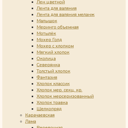
Лен цветной
Лента для валяния
Лента для валяния меланж
Малышок
Меринго объемная
Мотылёк
Мохер Голд
Мохер с хлопком
Мягкий хлопок
Околица
Северянка
Толстый хлопок
Фантазия
Хлопок классик
Хлопок мер. секц. кр.
Хлопок мерсеризованный
Хлопок травка
Шелкопряд
Карачаевская
Лама
Веревочная