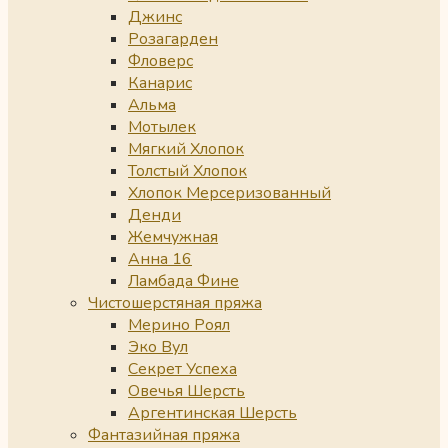
Джинс
Розагарден
Фловерс
Канарис
Альма
Мотылек
Мягкий Хлопок
Толстый Хлопок
Хлопок Мерсеризованный
Денди
Жемчужная
Анна 16
Ламбада Фине
Чистошерстяная пряжа
Мерино Роял
Эко Вул
Секрет Успеха
Овечья Шерсть
Аргентинская Шерсть
Фантазийная пряжа