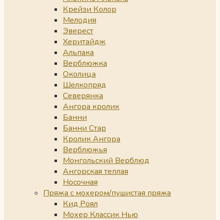
Крейзи Колор
Мелодия
Эверест
Херитайдж
Альпака
Верблюжка
Околица
Шелкопряд
Северянка
Ангора кролик
Банни
Банни Стар
Кролик Ангора
Верблюжья
Монгольский Верблюд
Ангорская теплая
Носочная
Пряжа с мохером/пушистая пряжа
Кид Роял
Мохер Классик Нью