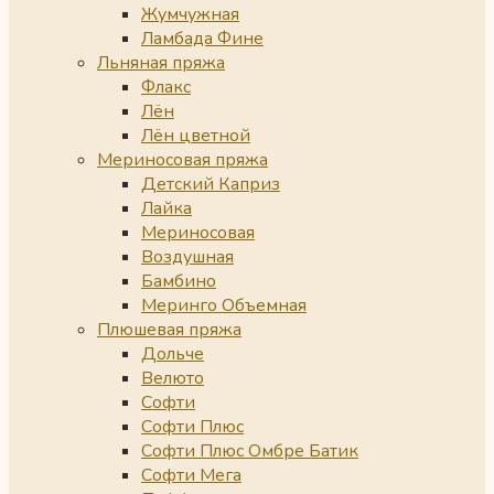
Жумчужная
Ламбада Фине
Льняная пряжа
Флакс
Лён
Лён цветной
Мериносовая пряжа
Детский Каприз
Лайка
Мериносовая
Воздушная
Бамбино
Меринго Объемная
Плюшевая пряжа
Дольче
Велюто
Софти
Софти Плюс
Софти Плюс Омбре Батик
Софти Мега