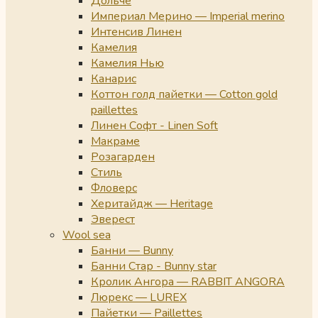
Дольче
Империал Мерино — Imperial merino
Интенсив Линен
Камелия
Камелия Нью
Канарис
Коттон голд пайетки — Cotton gold
paillettes
Линен Софт - Linen Soft
Макраме
Розагарден
Стиль
Фловерс
Херитайдж — Heritage
Эверест
Wool sea
Банни — Bunny
Банни Стар - Bunny star
Кролик Ангора — RABBIT ANGORA
Люрекс — LUREX
Пайетки — Paillettes