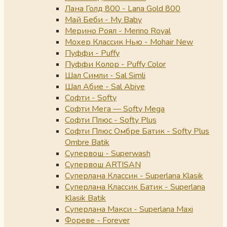
Лана Голд 800 - Lana Gold 800
Май Беби - My Baby
Мерино Роял - Merino Royal
Мохер Классик Нью - Mohair New
Пуффи - Puffy
Пуффи Колор - Puffy Color
Шал Симли - Sal Simli
Шал Абие - Sal Abiye
Софти - Softy
Софти Мега — Softy Mega
Софти Плюс - Softy Plus
Софти Плюс Омбре Батик - Softy Plus
Ombre Batik
Супервош - Superwash
Супервош ARTISAN
Суперлана Классик - Superlana Klasik
Суперлана Классик Батик - Superlana
Klasik Batik
Суперлана Макси - Superlana Maxi
Фореве - Forever