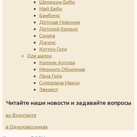
Шекерим Беби
Май Беби
Бамбино
Детская Новинка
Детский Каприз
Соната
Джинс
Коттон Голд
Для шапок
Кролик Ангора
Меринго Объемная
Лана Голд
Суперлана Макси
Эверест
Читайте наши новости и задавайте вопросы
во Вконтакте
в Одноклассниках