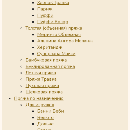
Хлопок Травка
Париж
Пуффи
Пуффи Колор
Толстая (объемная) пряжа
Меринго Объемная
Альпина Ангора Меланж
Херитайдж
Суперлана Макси
Бамбуковая пряжа
Буклированная пряжа
Летняя пряжа
Пряжа Травка
Пуховая пряжа
Шелковая пряжа
Пряжа по назначению
Для игрушек
Банни Беби
Велюто
Дольче