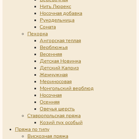
Нить Люрекс
Носочная добавка
Рукодельница
Соната
Пехорка
Ангорская теплая
Верблюжья
Весенняя
Детская Новинка
Детский Каприз
Жемчужная
Мериносовая
Монгольский верблюд
Носочная
Осенняя
Овечья шерсть
Ставропольская пряжа
Козий пух особый
Пряжа по типу
Вискозная пряжа