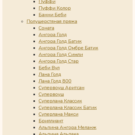
Пуффи
Пуффи Колор
Банни Беби
Полушерстяная пряжа
Соната
Ангора Голд
Ангора Голд Батик
Ангора Голд Омбре Батик
Ангора Голд Симли
Ангора Голд Стар
Беби Вул
Лана Голд
Лана Голд 800
Супервоуш Аритсан
Супервоуш
Суперлана Классик
Суперлана Классик Батик
Суперлана Макси
Бриллиант
Альпина Ангора Меланж
Альпина Альпака