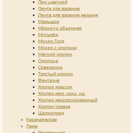
Лен цветной
Лента для валяния
Лента для валяния меланж
Малышок
Меринго объемная
Мотылёк
Мохер Голд
Мохер с хлопком
Мягкий хлопок
Околица
Северянка
Толстый хлопок
Фантазия
Хлопок классик
Хлопок мер. секц. кр.
Хлопок мерсеризованный
Хлопок травка
Шелкопряд
Карачаевская
Лама
Веревочная