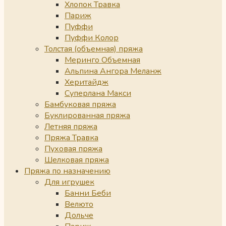
Хлопок Травка
Париж
Пуффи
Пуффи Колор
Толстая (объемная) пряжа
Меринго Объемная
Альпина Ангора Меланж
Херитайдж
Суперлана Макси
Бамбуковая пряжа
Буклированная пряжа
Летняя пряжа
Пряжа Травка
Пуховая пряжа
Шелковая пряжа
Пряжа по назначению
Для игрушек
Банни Беби
Велюто
Дольче