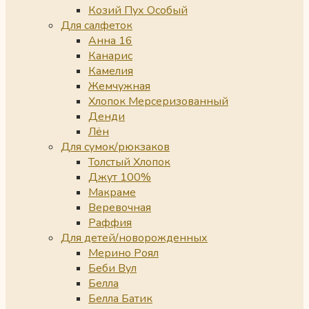
Козий Пух Особый
Для салфеток
Анна 16
Канарис
Камелия
Жемчужная
Хлопок Мерсеризованный
Денди
Лён
Для сумок/рюкзаков
Толстый Хлопок
Джут 100%
Макраме
Веревочная
Раффия
Для детей/новорожденных
Мерино Роял
Беби Вул
Белла
Белла Батик