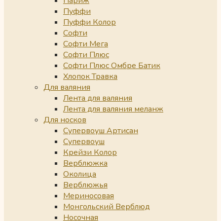
Париж
Пуффи
Пуффи Колор
Софти
Софти Мега
Софти Плюс
Софти Плюс Омбре Батик
Хлопок Травка
Для валяния
Лента для валяния
Лента для валяния меланж
Для носков
Супервоуш Артисан
Супервоуш
Крейзи Колор
Верблюжка
Околица
Верблюжья
Мериносовая
Монгольский Верблюд
Носочная