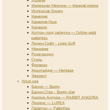
Дольче
Империал Мерино — Imperial merino
Интенсив Линен
Камелия
Камелия Нью
Канарис
Коттон голд пайетки — Cotton gold
paillettes
Линен Софт - Linen Soft
Макраме
Розагарден
Стиль
Фловерс
Херитайдж — Heritage
Эверест
Wool sea
Банни — Bunny
Банни Стар - Bunny star
Кролик Ангора — RABBIT ANGORA
Люрекс — LUREX
Пайетки — Paillettes