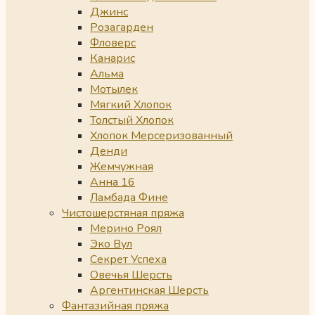
Джинс
Розагарден
Фловерс
Канарис
Альма
Мотылек
Мягкий Хлопок
Толстый Хлопок
Хлопок Мерсеризованный
Денди
Жемчужная
Анна 16
Ламбада Фине
Чистошерстяная пряжа
Мерино Роял
Эко Вул
Секрет Успеха
Овечья Шерсть
Аргентинская Шерсть
Фантазийная пряжа