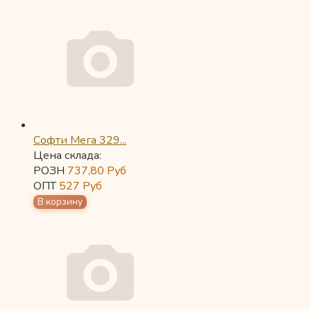
Софти Мега 329...
Цена склада:
РОЗН
737,80
Руб
ОПТ
527
Руб