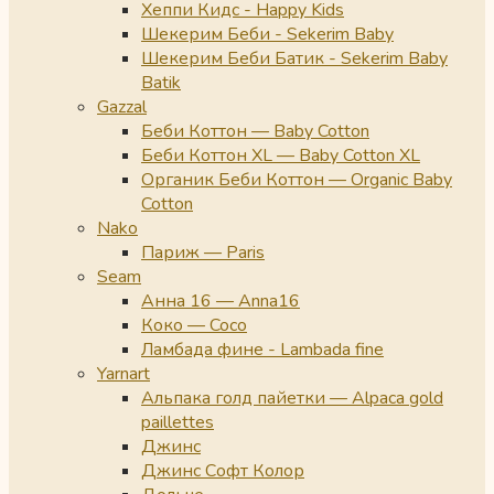
Хеппи Кидс - Happy Kids
Шекерим Беби - Sekerim Baby
Шекерим Беби Батик - Sekerim Baby
Batik
Gazzal
Беби Коттон — Baby Cotton
Беби Коттон XL — Baby Cotton XL
Органик Беби Коттон — Organic Baby
Cotton
Nako
Париж — Paris
Seam
Анна 16 — Anna16
Коко — Coco
Ламбада фине - Lambada fine
Yarnart
Альпака голд пайетки — Alpaca gold
paillettes
Джинс
Джинс Софт Колор