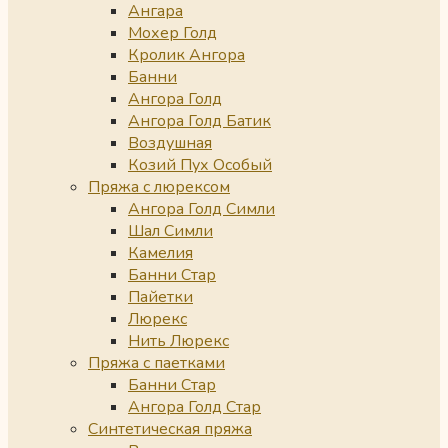
Ангара
Мохер Голд
Кролик Ангора
Банни
Ангора Голд
Ангора Голд Батик
Воздушная
Козий Пух Особый
Пряжа с люрексом
Ангора Голд Симли
Шал Симли
Камелия
Банни Стар
Пайетки
Люрекс
Нить Люрекс
Пряжа с паетками
Банни Стар
Ангора Голд Стар
Синтетическая пряжа