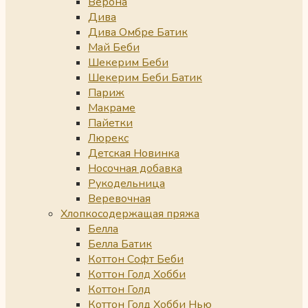
Верона
Дива
Дива Омбре Батик
Май Беби
Шекерим Беби
Шекерим Беби Батик
Париж
Макраме
Пайетки
Люрекс
Детская Новинка
Носочная добавка
Рукодельница
Веревочная
Хлопкосодержащая пряжа
Белла
Белла Батик
Коттон Софт Беби
Коттон Голд Хобби
Коттон Голд
Коттон Голд Хобби Нью