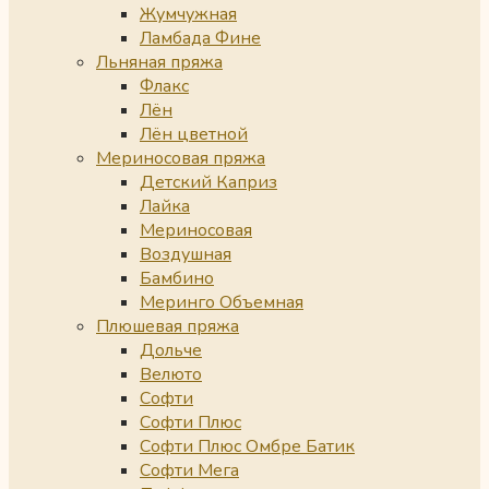
Жумчужная
Ламбада Фине
Льняная пряжа
Флакс
Лён
Лён цветной
Мериносовая пряжа
Детский Каприз
Лайка
Мериносовая
Воздушная
Бамбино
Меринго Объемная
Плюшевая пряжа
Дольче
Велюто
Софти
Софти Плюс
Софти Плюс Омбре Батик
Софти Мега