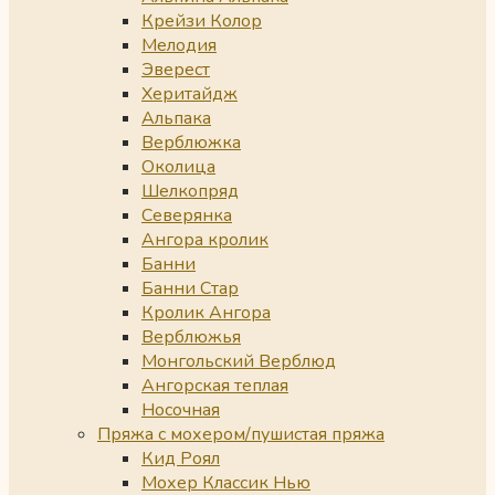
Крейзи Колор
Мелодия
Эверест
Херитайдж
Альпака
Верблюжка
Околица
Шелкопряд
Северянка
Ангора кролик
Банни
Банни Стар
Кролик Ангора
Верблюжья
Монгольский Верблюд
Ангорская теплая
Носочная
Пряжа с мохером/пушистая пряжа
Кид Роял
Мохер Классик Нью