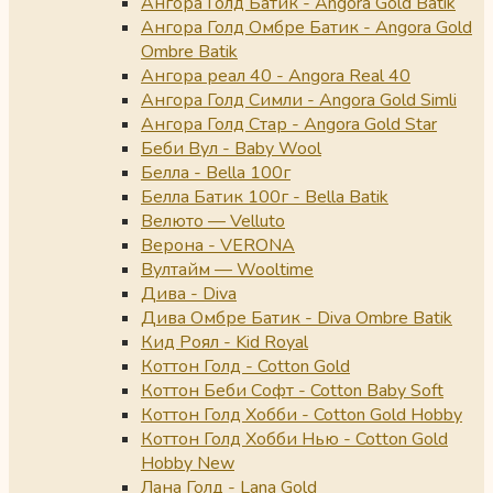
Ангора Голд Батик - Angora Gold Batik
Ангора Голд Омбре Батик - Angora Gold
Ombre Batik
Ангора реал 40 - Angora Real 40
Ангора Голд Симли - Angora Gold Simli
Ангора Голд Стар - Angora Gold Star
Беби Вул - Baby Wool
Белла - Bella 100г
Белла Батик 100г - Bella Batik
Велюто — Velluto
Верона - VERONA
Вултайм — Wooltime
Дива - Diva
Дива Омбре Батик - Diva Ombre Batik
Кид Роял - Kid Royal
Коттон Голд - Cotton Gold
Коттон Беби Софт - Cotton Baby Soft
Коттон Голд Хобби - Cotton Gold Hobby
Коттон Голд Хобби Нью - Cotton Gold
Hobby New
Лана Голд - Lana Gold