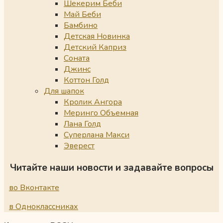
Шекерим Беби
Май Беби
Бамбино
Детская Новинка
Детский Каприз
Соната
Джинс
Коттон Голд
Для шапок
Кролик Ангора
Меринго Объемная
Лана Голд
Суперлана Макси
Эверест
Читайте наши новости и задавайте вопросы
во Вконтакте
в Одноклассниках