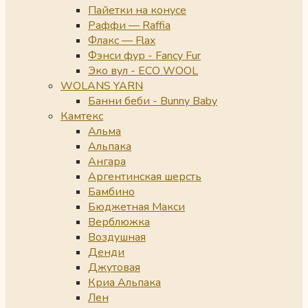
Пайетки на конусе
Раффи — Raffia
Флакс — Flax
Фэнси фур - Fancy Fur
Эко вул - ECO WOOL
WOLANS YARN
Банни беби - Bunny Baby
Камтекс
Альма
Альпака
Ангара
Аргентинская шерсть
Бамбино
Бюджетная Макси
Верблюжка
Воздушная
Денди
Джутовая
Криа Альпака
Лен