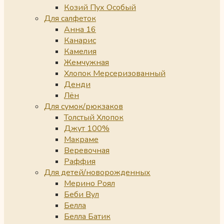
Козий Пух Особый
Для салфеток
Анна 16
Канарис
Камелия
Жемчужная
Хлопок Мерсеризованный
Денди
Лён
Для сумок/рюкзаков
Толстый Хлопок
Джут 100%
Макраме
Веревочная
Раффия
Для детей/новорожденных
Мерино Роял
Беби Вул
Белла
Белла Батик