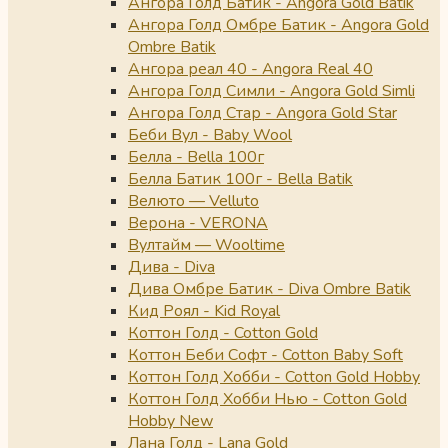
Ангора Голд Батик - Angora Gold Batik
Ангора Голд Омбре Батик - Angora Gold
Ombre Batik
Ангора реал 40 - Angora Real 40
Ангора Голд Симли - Angora Gold Simli
Ангора Голд Стар - Angora Gold Star
Беби Вул - Baby Wool
Белла - Bella 100г
Белла Батик 100г - Bella Batik
Велюто — Velluto
Верона - VERONA
Вултайм — Wooltime
Дива - Diva
Дива Омбре Батик - Diva Ombre Batik
Кид Роял - Kid Royal
Коттон Голд - Cotton Gold
Коттон Беби Софт - Cotton Baby Soft
Коттон Голд Хобби - Cotton Gold Hobby
Коттон Голд Хобби Нью - Cotton Gold
Hobby New
Лана Голд - Lana Gold