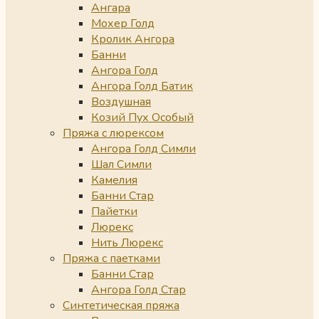
Ангара
Мохер Голд
Кролик Ангора
Банни
Ангора Голд
Ангора Голд Батик
Воздушная
Козий Пух Особый
Пряжа с люрексом
Ангора Голд Симли
Шал Симли
Камелия
Банни Стар
Пайетки
Люрекс
Нить Люрекс
Пряжа с паетками
Банни Стар
Ангора Голд Стар
Синтетическая пряжа