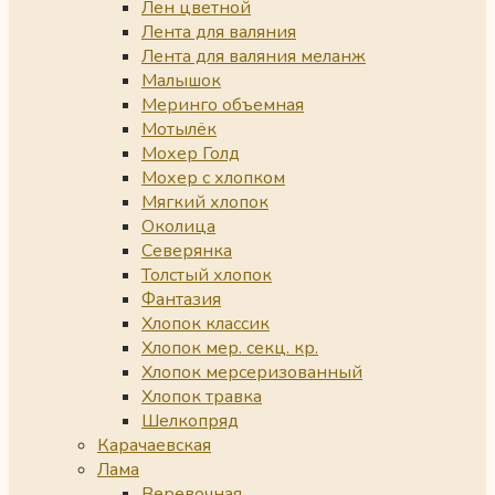
Лен цветной
Лента для валяния
Лента для валяния меланж
Малышок
Меринго объемная
Мотылёк
Мохер Голд
Мохер с хлопком
Мягкий хлопок
Околица
Северянка
Толстый хлопок
Фантазия
Хлопок классик
Хлопок мер. секц. кр.
Хлопок мерсеризованный
Хлопок травка
Шелкопряд
Карачаевская
Лама
Веревочная