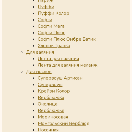
Париж
Пуффи
Пуффи Колор
Софти
Софти Мега
Софти Плюс
Софти Плюс Омбре Батик
Хлопок Травка
Для валяния
Лента для валяния
Лента для валяния меланж
Для носков
Супервоуш Артисан
Супервоуш
Крейзи Колор
Верблюжка
Околица
Верблюжья
Мериносовая
Монгольский Верблюд
Носочная