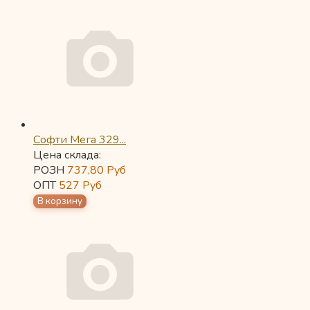
Софти Мега 329...
Цена склада:
РОЗН
737,80
Руб
ОПТ
527
Руб