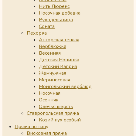
Нить Люрекс
Носочная добавка
Рукодельница
Соната
Пехорка
Ангорская теплая
Верблюжья
Весенняя
Детская Новинка
Детский Каприз
Жемчужная
Мериносовая
Монгольский верблюд
Носочная
Осенняя
Овечья шерсть
Ставропольская пряжа
Козий пух особый
Пряжа по типу
Вискозная пряжа