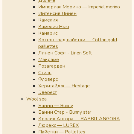
Дольче
Империал Мерино — Imperial merino
Интенсив Линен
Камелия
Камелия Нью
Канарис
Коттон голд пайетки — Cotton gold
paillettes
Линен Софт - Linen Soft
Макраме
Розагарден
Стиль
Фловерс
Херитайдж — Heritage
Эверест
Wool sea
Банни — Bunny
Банни Стар - Bunny star
Кролик Ангора — RABBIT ANGORA
Люрекс — LUREX
Пайетки — Paillettes