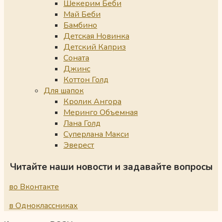
Шекерим Беби
Май Беби
Бамбино
Детская Новинка
Детский Каприз
Соната
Джинс
Коттон Голд
Для шапок
Кролик Ангора
Меринго Объемная
Лана Голд
Суперлана Макси
Эверест
Читайте наши новости и задавайте вопросы
во Вконтакте
в Одноклассниках