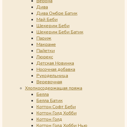
Верона
Дива
Дива Омбре Батик
Май Беби
Шекерим Беби
Шекерим Беби Батик
Париж
Макраме
Пайетки
Люрекс
Детская Новинка
Носочная добавка
Рукодельница
Веревочная
Хлопкосодержащая пряжа
Белла
Белла Батик
Коттон Софт Беби
Коттон Голд Хобби
Коттон Голд
Коттон Голд Хобби Нью