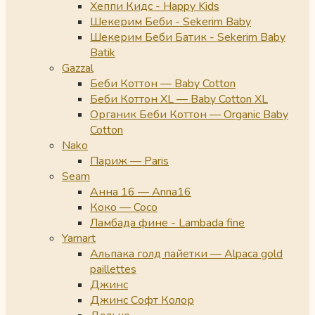
Хеппи Кидс - Happy Kids
Шекерим Беби - Sekerim Baby
Шекерим Беби Батик - Sekerim Baby
Batik
Gazzal
Беби Коттон — Baby Cotton
Беби Коттон XL — Baby Cotton XL
Органик Беби Коттон — Organic Baby
Cotton
Nako
Париж — Paris
Seam
Анна 16 — Anna16
Коко — Coco
Ламбада фине - Lambada fine
Yarnart
Альпака голд пайетки — Alpaca gold
paillettes
Джинс
Джинс Софт Колор