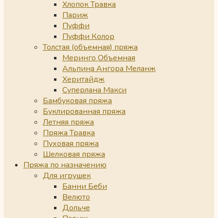
Хлопок Травка
Париж
Пуффи
Пуффи Колор
Толстая (объемная) пряжа
Меринго Объемная
Альпина Ангора Меланж
Херитайдж
Суперлана Макси
Бамбуковая пряжа
Буклированная пряжа
Летняя пряжа
Пряжа Травка
Пуховая пряжа
Шелковая пряжа
Пряжа по назначению
Для игрушек
Банни Беби
Велюто
Дольче