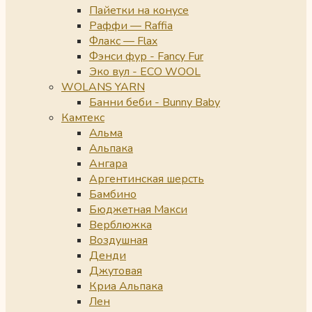
Пайетки на конусе
Раффи — Raffia
Флакс — Flax
Фэнси фур - Fancy Fur
Эко вул - ECO WOOL
WOLANS YARN
Банни беби - Bunny Baby
Камтекс
Альма
Альпака
Ангара
Аргентинская шерсть
Бамбино
Бюджетная Макси
Верблюжка
Воздушная
Денди
Джутовая
Криа Альпака
Лен