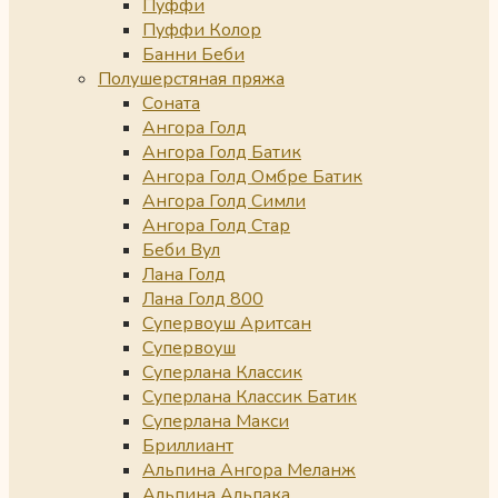
Пуффи
Пуффи Колор
Банни Беби
Полушерстяная пряжа
Соната
Ангора Голд
Ангора Голд Батик
Ангора Голд Омбре Батик
Ангора Голд Симли
Ангора Голд Стар
Беби Вул
Лана Голд
Лана Голд 800
Супервоуш Аритсан
Супервоуш
Суперлана Классик
Суперлана Классик Батик
Суперлана Макси
Бриллиант
Альпина Ангора Меланж
Альпина Альпака