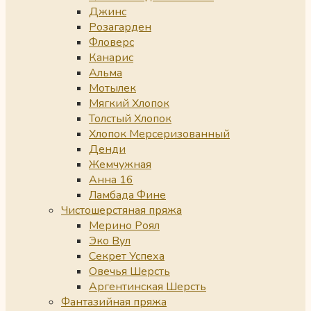
Джинс
Розагарден
Фловерс
Канарис
Альма
Мотылек
Мягкий Хлопок
Толстый Хлопок
Хлопок Мерсеризованный
Денди
Жемчужная
Анна 16
Ламбада Фине
Чистошерстяная пряжа
Мерино Роял
Эко Вул
Секрет Успеха
Овечья Шерсть
Аргентинская Шерсть
Фантазийная пряжа