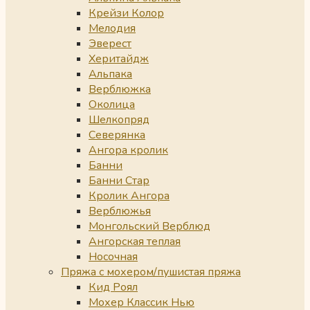
Крейзи Колор
Мелодия
Эверест
Херитайдж
Альпака
Верблюжка
Околица
Шелкопряд
Северянка
Ангора кролик
Банни
Банни Стар
Кролик Ангора
Верблюжья
Монгольский Верблюд
Ангорская теплая
Носочная
Пряжа с мохером/пушистая пряжа
Кид Роял
Мохер Классик Нью