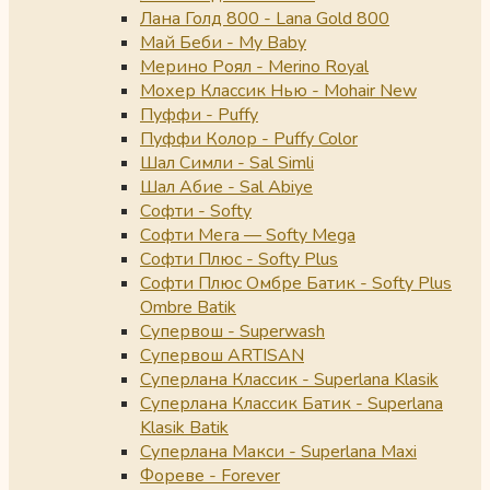
Лана Голд 800 - Lana Gold 800
Май Беби - My Baby
Мерино Роял - Merino Royal
Мохер Классик Нью - Mohair New
Пуффи - Puffy
Пуффи Колор - Puffy Color
Шал Симли - Sal Simli
Шал Абие - Sal Abiye
Софти - Softy
Софти Мега — Softy Mega
Софти Плюс - Softy Plus
Софти Плюс Омбре Батик - Softy Plus
Ombre Batik
Супервош - Superwash
Супервош ARTISAN
Суперлана Классик - Superlana Klasik
Суперлана Классик Батик - Superlana
Klasik Batik
Суперлана Макси - Superlana Maxi
Фореве - Forever