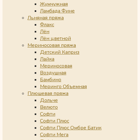
Жумчужная
Ламбада Фине
Льняная пряжа
Флакс
Лён
Лён цветной
Мериносовая пряжа
Детский Каприз
Лайка
Мериносовая
Воздушная
Бамбино
Меринго Объемная
Плюшевая пряжа
Дольче
Велюто
Софти
Софти Плюс
Софти Плюс Омбре Батик
Софти Мега