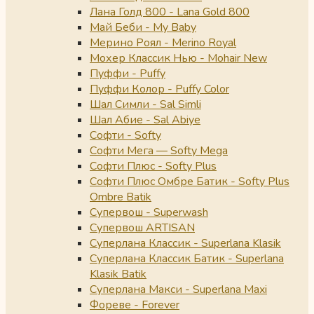
Лана Голд 800 - Lana Gold 800
Май Беби - My Baby
Мерино Роял - Merino Royal
Мохер Классик Нью - Mohair New
Пуффи - Puffy
Пуффи Колор - Puffy Color
Шал Симли - Sal Simli
Шал Абие - Sal Abiye
Софти - Softy
Софти Мега — Softy Mega
Софти Плюс - Softy Plus
Софти Плюс Омбре Батик - Softy Plus
Ombre Batik
Супервош - Superwash
Супервош ARTISAN
Суперлана Классик - Superlana Klasik
Суперлана Классик Батик - Superlana
Klasik Batik
Суперлана Макси - Superlana Maxi
Фореве - Forever