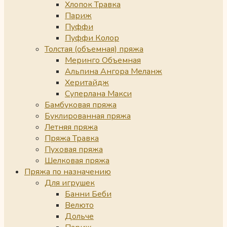
Хлопок Травка
Париж
Пуффи
Пуффи Колор
Толстая (объемная) пряжа
Меринго Объемная
Альпина Ангора Меланж
Херитайдж
Суперлана Макси
Бамбуковая пряжа
Буклированная пряжа
Летняя пряжа
Пряжа Травка
Пуховая пряжа
Шелковая пряжа
Пряжа по назначению
Для игрушек
Банни Беби
Велюто
Дольче