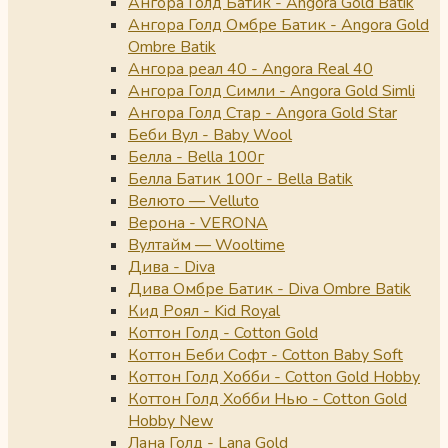
Ангора Голд Батик - Angora Gold Batik
Ангора Голд Омбре Батик - Angora Gold
Ombre Batik
Ангора реал 40 - Angora Real 40
Ангора Голд Симли - Angora Gold Simli
Ангора Голд Стар - Angora Gold Star
Беби Вул - Baby Wool
Белла - Bella 100г
Белла Батик 100г - Bella Batik
Велюто — Velluto
Верона - VERONA
Вултайм — Wooltime
Дива - Diva
Дива Омбре Батик - Diva Ombre Batik
Кид Роял - Kid Royal
Коттон Голд - Cotton Gold
Коттон Беби Софт - Cotton Baby Soft
Коттон Голд Хобби - Cotton Gold Hobby
Коттон Голд Хобби Нью - Cotton Gold
Hobby New
Лана Голд - Lana Gold