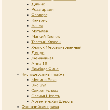
Джинс
Розагарден
Фловерс
Канарис
Альма
Мотылек
Мягкий Хлопок
Толстый Хлопок
Хлопок Мерсеризованный
Денди
Жемчужная
Анна 16
Ламбада Фине
Чистошерстяная пряжа
Мерино Роял
Эко Вул
Секрет Успеха
Овечья Шерсть
Аргентинская Шерсть
Фантазийная пряжа