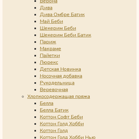
Верона
Дива
Дива Омбре Батик
Май Беби
Шекерим Беби
Шекерим Беби Батик
Париж
Макраме
Пайетки
Люрекс
Детская Новинка
Носочная добавка
Рукодельница
Веревочная
Хлопкосодержащая пряжа
Белла
Белла Батик
Коттон Софт Беби
Коттон Голд Хобби
Коттон Голд
Коттон Голд Хобби Нью