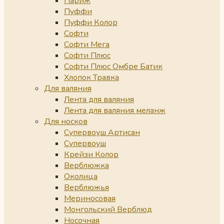
Париж
Пуффи
Пуффи Колор
Софти
Софти Мега
Софти Плюс
Софти Плюс Омбре Батик
Хлопок Травка
Для валяния
Лента для валяния
Лента для валяния меланж
Для носков
Супервоуш Артисан
Супервоуш
Крейзи Колор
Верблюжка
Околица
Верблюжья
Мериносовая
Монгольский Верблюд
Носочная