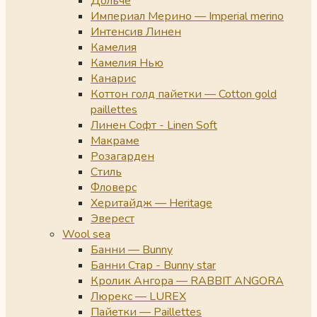
Дольче
Империал Мерино — Imperial merino
Интенсив Линен
Камелия
Камелия Нью
Канарис
Коттон голд пайетки — Cotton gold
paillettes
Линен Софт - Linen Soft
Макраме
Розагарден
Стиль
Фловерс
Херитайдж — Heritage
Эверест
Wool sea
Банни — Bunny
Банни Стар - Bunny star
Кролик Ангора — RABBIT ANGORA
Люрекс — LUREX
Пайетки — Paillettes