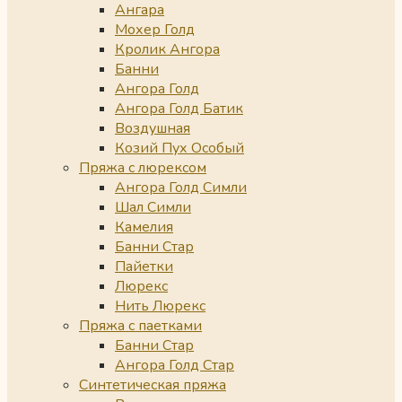
Ангара
Мохер Голд
Кролик Ангора
Банни
Ангора Голд
Ангора Голд Батик
Воздушная
Козий Пух Особый
Пряжа с люрексом
Ангора Голд Симли
Шал Симли
Камелия
Банни Стар
Пайетки
Люрекс
Нить Люрекс
Пряжа с паетками
Банни Стар
Ангора Голд Стар
Синтетическая пряжа