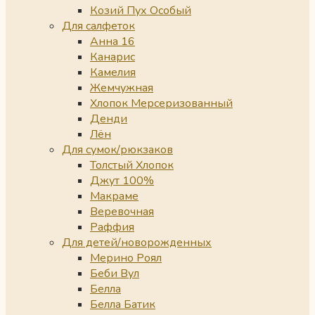
Козий Пух Особый
Для салфеток
Анна 16
Канарис
Камелия
Жемчужная
Хлопок Мерсеризованный
Денди
Лён
Для сумок/рюкзаков
Толстый Хлопок
Джут 100%
Макраме
Веревочная
Раффия
Для детей/новорожденных
Мерино Роял
Беби Вул
Белла
Белла Батик