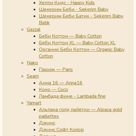
Хеппи Кидс - Happy Kids
Шекерим Беби - Sekerim Baby
Шекерим Беби Батик - Sekerim Baby
Batik
Gazzal
Беби Коттон — Baby Cotton
Беби Коттон XL — Baby Cotton XL
Органик Беби Коттон — Organic Baby
Cotton
Nako
Париж — Paris
Seam
Анна 16 — Anna16
Коко — Coco
Ламбада фине - Lambada fine
Yarnart
Альпака голд пайетки — Alpaca gold
paillettes
Джинс
Джинс Софт Колор