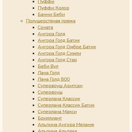
Пуффи
Пуффи Колор
Банни Беби
Полушерстяная пряжа
Соната
Ангора Голд
Ангора Голд Батик
Ангора Голд Омбре Батик
Ангора Голд Симли
Ангора Голд Стар
Беби Вул
Лана Голд
Лана Голд 800
Супервоуш Аритсан
Супервоуш
Суперлана Классик
Суперлана Классик Батик
Суперлана Макси
Бриллиант
Альпина Ангора Меланж
Альпина Альпака