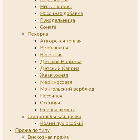
Нить Люрекс
Носочная добавка
Рукодельница
Соната
Пехорка
Ангорская теплая
Верблюжья
Весенняя
Детская Новинка
Детский Каприз
Жемчужная
Мериносовая
Монгольский верблюд
Носочная
Осенняя
Овечья шерсть
Ставропольская пряжа
Козий пух особый
Пряжа по типу
Вискозная пряжа