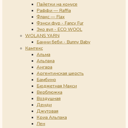
Пайетки на конусе
Раффи — Raffia
Флакс — Flax
Фэнси фур - Fancy Fur
Эко вул - ECO WOOL
WOLANS YARN
Банни беби - Bunny Baby
Камтекс
Альма
Альпака
Ангара
Аргентинская шерсть
Бамбино
Бюджетная Макси
Верблюжка
Воздушная
Денди
Джутовая
Криа Альпака
Лен