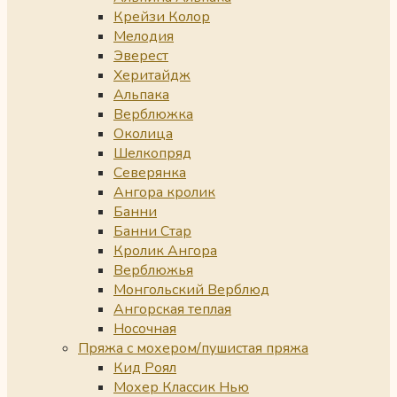
Крейзи Колор
Мелодия
Эверест
Херитайдж
Альпака
Верблюжка
Околица
Шелкопряд
Северянка
Ангора кролик
Банни
Банни Стар
Кролик Ангора
Верблюжья
Монгольский Верблюд
Ангорская теплая
Носочная
Пряжа с мохером/пушистая пряжа
Кид Роял
Мохер Классик Нью