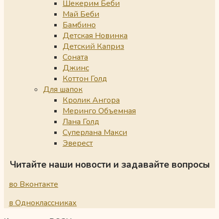
Шекерим Беби
Май Беби
Бамбино
Детская Новинка
Детский Каприз
Соната
Джинс
Коттон Голд
Для шапок
Кролик Ангора
Меринго Объемная
Лана Голд
Суперлана Макси
Эверест
Читайте наши новости и задавайте вопросы
во Вконтакте
в Одноклассниках