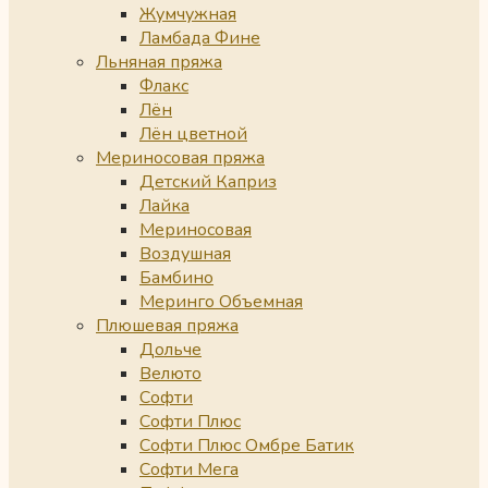
Жумчужная
Ламбада Фине
Льняная пряжа
Флакс
Лён
Лён цветной
Мериносовая пряжа
Детский Каприз
Лайка
Мериносовая
Воздушная
Бамбино
Меринго Объемная
Плюшевая пряжа
Дольче
Велюто
Софти
Софти Плюс
Софти Плюс Омбре Батик
Софти Мега