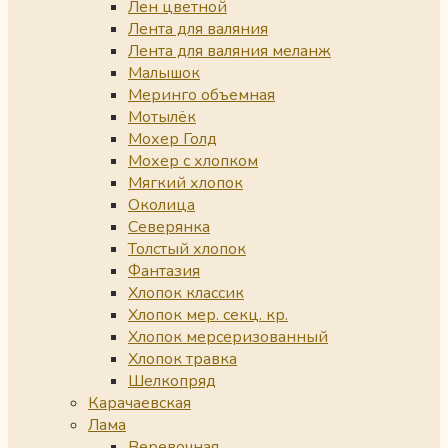
Лен цветной
Лента для валяния
Лента для валяния меланж
Малышок
Меринго объемная
Мотылёк
Мохер Голд
Мохер с хлопком
Мягкий хлопок
Околица
Северянка
Толстый хлопок
Фантазия
Хлопок классик
Хлопок мер. секц. кр.
Хлопок мерсеризованный
Хлопок травка
Шелкопряд
Карачаевская
Лама
Веревочная