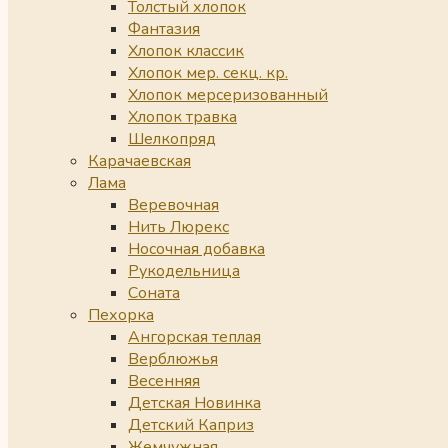
Толстый хлопок
Фантазия
Хлопок классик
Хлопок мер. секц. кр.
Хлопок мерсеризованный
Хлопок травка
Шелкопряд
Карачаевская
Лама
Веревочная
Нить Люрекс
Носочная добавка
Рукодельница
Соната
Пехорка
Ангорская теплая
Верблюжья
Весенняя
Детская Новинка
Детский Каприз
Жемчужная