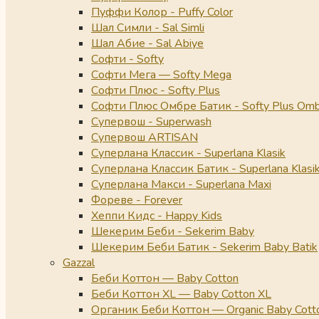
Пуффи Колор - Puffy Color
Шал Симли - Sal Simli
Шал Абие - Sal Abiye
Софти - Softy
Софти Мега — Softy Mega
Софти Плюс - Softy Plus
Софти Плюс Омбре Батик - Softy Plus Omb
Супервош - Superwash
Супервош ARTISAN
Суперлана Классик - Superlana Klasik
Суперлана Классик Батик - Superlana Klasik
Суперлана Макси - Superlana Maxi
Фореве - Forever
Хеппи Кидс - Happy Kids
Шекерим Беби - Sekerim Baby
Шекерим Беби Батик - Sekerim Baby Batik
Gazzal
Беби Коттон — Baby Cotton
Беби Коттон XL — Baby Cotton XL
Органик Беби Коттон — Organic Baby Cott