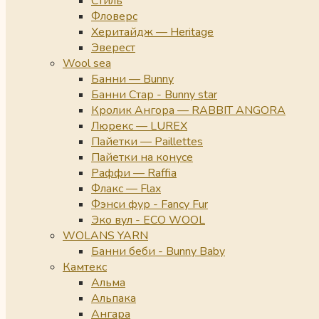
Стиль
Фловерс
Херитайдж — Heritage
Эверест
Wool sea
Банни — Bunny
Банни Стар - Bunny star
Кролик Ангора — RABBIT ANGORA
Люрекс — LUREX
Пайетки — Paillettes
Пайетки на конусе
Раффи — Raffia
Флакс — Flax
Фэнси фур - Fancy Fur
Эко вул - ECO WOOL
WOLANS YARN
Банни беби - Bunny Baby
Камтекс
Альма
Альпака
Ангара