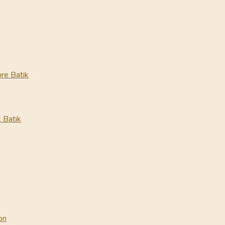
re Batik
 Batik
on