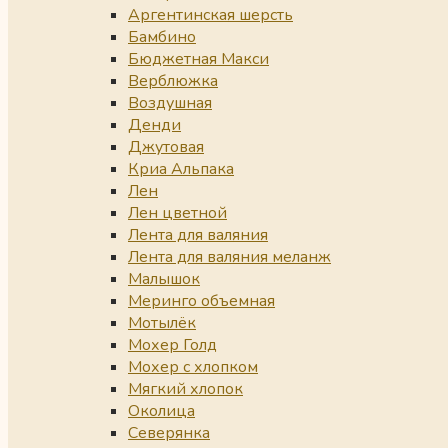
Аргентинская шерсть
Бамбино
Бюджетная Макси
Верблюжка
Воздушная
Денди
Джутовая
Криа Альпака
Лен
Лен цветной
Лента для валяния
Лента для валяния меланж
Малышок
Меринго объемная
Мотылёк
Мохер Голд
Мохер с хлопком
Мягкий хлопок
Околица
Северянка