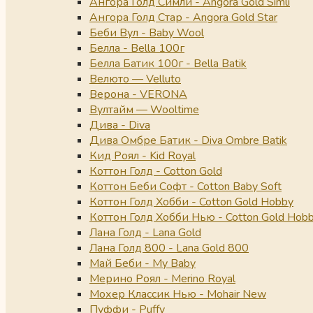
Ангора Голд Симли - Angora Gold Simli
Ангора Голд Стар - Angora Gold Star
Беби Вул - Baby Wool
Белла - Bella 100г
Белла Батик 100г - Bella Batik
Велюто — Velluto
Верона - VERONA
Вултайм — Wooltime
Дива - Diva
Дива Омбре Батик - Diva Ombre Batik
Кид Роял - Kid Royal
Коттон Голд - Cotton Gold
Коттон Беби Софт - Cotton Baby Soft
Коттон Голд Хобби - Cotton Gold Hobby
Коттон Голд Хобби Нью - Cotton Gold Hob
Лана Голд - Lana Gold
Лана Голд 800 - Lana Gold 800
Май Беби - My Baby
Мерино Роял - Merino Royal
Мохер Классик Нью - Mohair New
Пуффи - Puffy