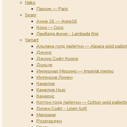
Nako
Париж — Paris
Seam
Анна 16 — Anna16
Коко — Coco
Ламбада фине - Lambada fine
Yarnart
Альпака голд пайетки — Alpaca gold paille
Джинс
Джинс Софт Колор
Дольче
Империал Мерино — Imperial merino
Интенсив Линен
Камелия
Камелия Нью
Канарис
Коттон голд пайетки — Cotton gold paillett
Линен Софт - Linen Soft
Макраме
Розагарден