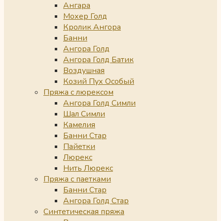
Ангара
Мохер Голд
Кролик Ангора
Банни
Ангора Голд
Ангора Голд Батик
Воздушная
Козий Пух Особый
Пряжа с люрексом
Ангора Голд Симли
Шал Симли
Камелия
Банни Стар
Пайетки
Люрекс
Нить Люрекс
Пряжа с паетками
Банни Стар
Ангора Голд Стар
Синтетическая пряжа