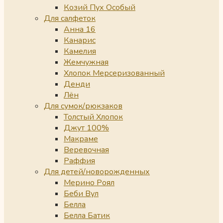
Козий Пух Особый
Для салфеток
Анна 16
Канарис
Камелия
Жемчужная
Хлопок Мерсеризованный
Денди
Лён
Для сумок/рюкзаков
Толстый Хлопок
Джут 100%
Макраме
Веревочная
Раффия
Для детей/новорожденных
Мерино Роял
Беби Вул
Белла
Белла Батик