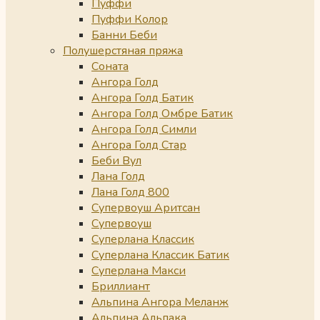
Пуффи
Пуффи Колор
Банни Беби
Полушерстяная пряжа
Соната
Ангора Голд
Ангора Голд Батик
Ангора Голд Омбре Батик
Ангора Голд Симли
Ангора Голд Стар
Беби Вул
Лана Голд
Лана Голд 800
Супервоуш Аритсан
Супервоуш
Суперлана Классик
Суперлана Классик Батик
Суперлана Макси
Бриллиант
Альпина Ангора Меланж
Альпина Альпака