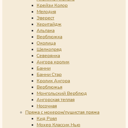
Крейзи Колор
Мелодия
Эверест
Херитайдж
Альпака
Верблюжка
Околица
Шелкопряд
Северянка
Ангора кролик
Банни
Банни Стар
Кролик Ангора
Верблюжья
Монгольский Верблюд
Ангорская теплая
Носочная
Пряжа с мохером/пушистая пряжа
Кид Роял
Мохер Классик Нью