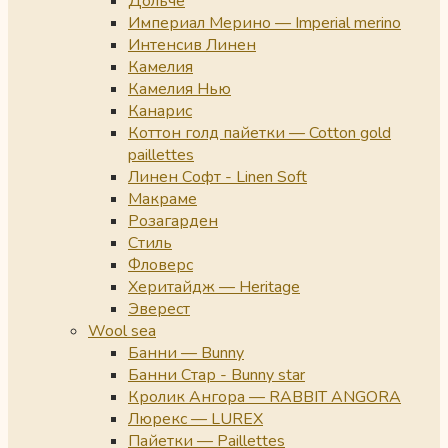
Дольче
Империал Мерино — Imperial merino
Интенсив Линен
Камелия
Камелия Нью
Канарис
Коттон голд пайетки — Cotton gold
paillettes
Линен Софт - Linen Soft
Макраме
Розагарден
Стиль
Фловерс
Херитайдж — Heritage
Эверест
Wool sea
Банни — Bunny
Банни Стар - Bunny star
Кролик Ангора — RABBIT ANGORA
Люрекс — LUREX
Пайетки — Paillettes