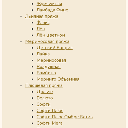
Жумчужная
Ламбада Фине
Льняная пряжа
Флакс
Лён
Лён цветной
Мериносовая пряжа
Детский Каприз
Лайка
Мериносовая
Воздушная
Бамбино
Меринго Объемная
Плюшевая пряжа
Дольче
Велюто
Софти
Софти Плюс
Софти Плюс Омбре Батик
Софти Мега