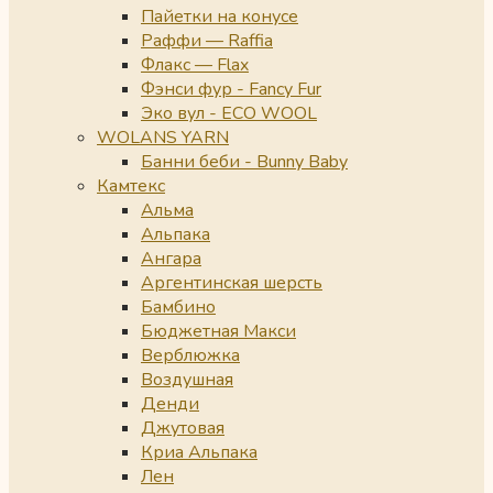
Пайетки на конусе
Раффи — Raffia
Флакс — Flax
Фэнси фур - Fancy Fur
Эко вул - ECO WOOL
WOLANS YARN
Банни беби - Bunny Baby
Камтекс
Альма
Альпака
Ангара
Аргентинская шерсть
Бамбино
Бюджетная Макси
Верблюжка
Воздушная
Денди
Джутовая
Криа Альпака
Лен