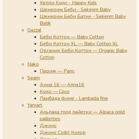
Хеппи Кидс - Happy Kids
Шекерим Беби - Sekerim Baby
Шекерим Беби Батик - Sekerim Baby
Batik
Gazzal
Беби Коттон — Baby Cotton
Беби Коттон XL — Baby Cotton XL
Органик Беби Коттон — Organic Baby
Cotton
Nako
Париж — Paris
Seam
Анна 16 — Anna16
Коко — Coco
Ламбада фине - Lambada fine
Yarnart
Альпака голд пайетки — Alpaca gold
paillettes
Джинс
Джинс Софт Колор