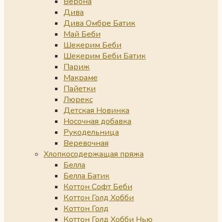
Верона
Дива
Дива Омбре Батик
Май Беби
Шекерим Беби
Шекерим Беби Батик
Париж
Макраме
Пайетки
Люрекс
Детская Новинка
Носочная добавка
Рукодельница
Веревочная
Хлопкосодержащая пряжа
Белла
Белла Батик
Коттон Софт Беби
Коттон Голд Хобби
Коттон Голд
Коттон Голд Хобби Нью