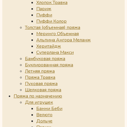
Хлопок Травка
Париж
Пуффи
Пуффи Колор
Толстая (объемная) пряжа
Меринго Объемная
Альпина Ангора Меланж
Херитайдж
Суперлана Макси
Бамбуковая пряжа
Буклированная пряжа
Летняя пряжа
Пряжа Травка
Пуховая пряжа
Шелковая пряжа
Пряжа по назначению
Для игрушек
Банни Беби
Велюто
Дольче