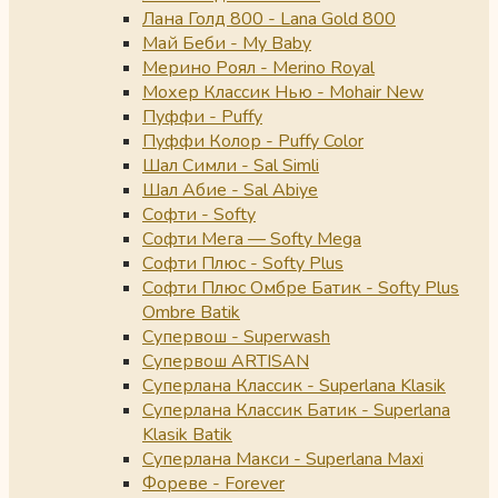
Лана Голд 800 - Lana Gold 800
Май Беби - My Baby
Мерино Роял - Merino Royal
Мохер Классик Нью - Mohair New
Пуффи - Puffy
Пуффи Колор - Puffy Color
Шал Симли - Sal Simli
Шал Абие - Sal Abiye
Софти - Softy
Софти Мега — Softy Mega
Софти Плюс - Softy Plus
Софти Плюс Омбре Батик - Softy Plus
Ombre Batik
Супервош - Superwash
Супервош ARTISAN
Суперлана Классик - Superlana Klasik
Суперлана Классик Батик - Superlana
Klasik Batik
Суперлана Макси - Superlana Maxi
Фореве - Forever