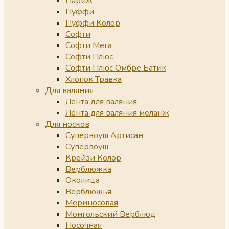
Париж
Пуффи
Пуффи Колор
Софти
Софти Мега
Софти Плюс
Софти Плюс Омбре Батик
Хлопок Травка
Для валяния
Лента для валяния
Лента для валяния меланж
Для носков
Супервоуш Артисан
Супервоуш
Крейзи Колор
Верблюжка
Околица
Верблюжья
Мериносовая
Монгольский Верблюд
Носочная