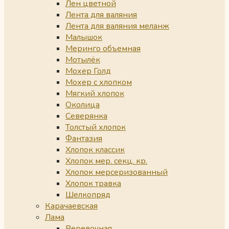
Лен цветной
Лента для валяния
Лента для валяния меланж
Малышок
Меринго объемная
Мотылёк
Мохер Голд
Мохер с хлопком
Мягкий хлопок
Околица
Северянка
Толстый хлопок
Фантазия
Хлопок классик
Хлопок мер. секц. кр.
Хлопок мерсеризованный
Хлопок травка
Шелкопряд
Карачаевская
Лама
Веревочная