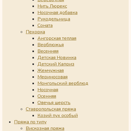
Нить Люрекс
Носочная добавка
Рукодельница
Соната
Пехорка
Ангорская теплая
Верблюжья
Весенняя
Детская Новинка
Детский Каприз
Жемчужная
Мериносовая
Монгольский верблюд
Носочная
Осенняя
Овечья шерсть
Ставропольская пряжа
Козий пух особый
Пряжа по типу
Вискозная пряжа