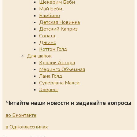
Шекерим Беби
Май Беби
Бамбино
Детская Новинка
Детский Каприз
Соната
Джинс
Коттон Голд
Для шапок
Кролик Ангора
Меринго Объемная
Лана Голд
Суперлана Макси
Эверест
Читайте наши новости и задавайте вопросы
во Вконтакте
в Одноклассниках