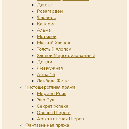
Джинс
Розагарден
Фловерс
Канарис
Альма
Мотылек
Мягкий Хлопок
Толстый Хлопок
Хлопок Мерсеризованный
Денди
Жемчужная
Анна 16
Ламбада Фине
Чистошерстяная пряжа
Мерино Роял
Эко Вул
Секрет Успеха
Овечья Шерсть
Аргентинская Шерсть
Фантазийная пряжа