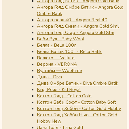
Ангора Голд Батик - Angora Gold Batik
Ангора Голд Омбре Батик - Angora Gold
Ombre Batik
Ангора реал 40 - Angora Real 40
Ангора Голд Симли - Angora Gold Simli
Ангора Голд Стар - Angora Gold Star
Беби Вул - Baby Wool
Белла - Bella 100г
Белла Батик 100г - Bella Batik
Велюто — Velluto
Верона - VERONA
Вултайм — Wooltime
Дива - Diva
Дива Омбре Батик - Diva Ombre Batik
Кид Роял - Kid Royal
Коттон Голд - Cotton Gold
Коттон Беби Софт - Cotton Baby Soft
Коттон Голд Хобби - Cotton Gold Hobby
Коттон Голд Хобби Нью - Cotton Gold
Hobby New
Лана Голд - Lana Gold