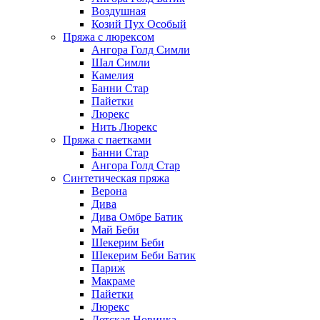
Воздушная
Козий Пух Особый
Пряжа с люрексом
Ангора Голд Симли
Шал Симли
Камелия
Банни Стар
Пайетки
Люрекс
Нить Люрекс
Пряжа с паетками
Банни Стар
Ангора Голд Стар
Синтетическая пряжа
Верона
Дива
Дива Омбре Батик
Май Беби
Шекерим Беби
Шекерим Беби Батик
Париж
Макраме
Пайетки
Люрекс
Детская Новинка