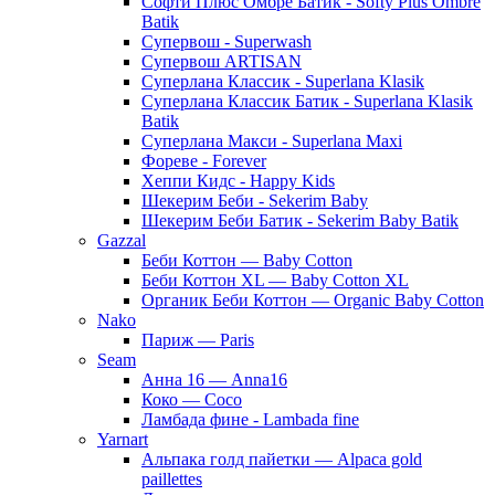
Софти Плюс Омбре Батик - Softy Plus Ombre
Batik
Супервош - Superwash
Супервош ARTISAN
Суперлана Классик - Superlana Klasik
Суперлана Классик Батик - Superlana Klasik
Batik
Суперлана Макси - Superlana Maxi
Фореве - Forever
Хеппи Кидс - Happy Kids
Шекерим Беби - Sekerim Baby
Шекерим Беби Батик - Sekerim Baby Batik
Gazzal
Беби Коттон — Baby Cotton
Беби Коттон XL — Baby Cotton XL
Органик Беби Коттон — Organic Baby Cotton
Nako
Париж — Paris
Seam
Анна 16 — Anna16
Коко — Coco
Ламбада фине - Lambada fine
Yarnart
Альпака голд пайетки — Alpaca gold
paillettes