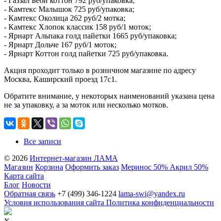
- Газзал Беби коттон 792 руб/упаковка;
- Камтекс Малышок 725 руб/упаковка;
- Камтекс Околица 262 руб/2 мотка;
- Камтекс Хлопок классик 158 руб/1 моток;
- Ярнарт Альпака голд пайетки 1665 руб/упаковка;
- Ярнарт Дольче 167 руб/1 моток;
- Ярнарт Коттон голд пайетки 725 руб/упаковка.
Акция проходит только в розничном магазине по адресу
Москва, Каширский проезд 17с1.
Обратите внимание, у некоторых наименований указана цена
не за упаковку, а за моток или несколько мотков.
Все записи
© 2026
Интернет-магазин ЛАМА
Магазин
Корзина
Оформить заказ
Меринос 50% Акрил 50%
Карта сайта
Блог
Новости
Обратная связь
+7 (499) 346-1224
lama-swi@yandex.ru
Условия использования сайта
Политика конфиденциальности