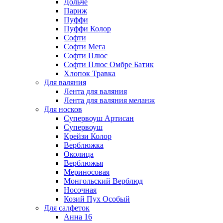
Дольче
Париж
Пуффи
Пуффи Колор
Софти
Софти Мега
Софти Плюс
Софти Плюс Омбре Батик
Хлопок Травка
Для валяния
Лента для валяния
Лента для валяния меланж
Для носков
Супервоуш Артисан
Супервоуш
Крейзи Колор
Верблюжка
Околица
Верблюжья
Мериносовая
Монгольский Верблюд
Носочная
Козий Пух Особый
Для салфеток
Анна 16