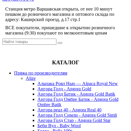
Станция метро Варшавская открыта, от нее 10 минут
пешком до розничного магазина и оптового склада по
адресу: Каширский проезд, д.17 стр.1
ВСЕ покупатели, пришедшие к открытию розничного
магазина (9:30) покупают по мелкооптовым ценам
КАТАЛОГ
Пряжа по производителям
Alize
Альпака Роял Нью — Alpaca Royal New
Ангора Голд - Angora Gold
Ангора Голд Батик - Angora Gold Batik
Ангора Голд Омбре Батик - Angora Gold
Ombre Batik
Ангора реал 40 - Angora Real 40
Ангора Голд Симли - Angora Gold Simli
Ангора Голд Стар - Angora Gold Star
Беби Вул - Baby Wool
Белла - Bella 100г