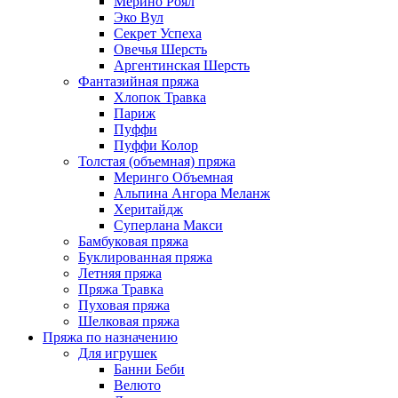
Мерино Роял
Эко Вул
Секрет Успеха
Овечья Шерсть
Аргентинская Шерсть
Фантазийная пряжа
Хлопок Травка
Париж
Пуффи
Пуффи Колор
Толстая (объемная) пряжа
Меринго Объемная
Альпина Ангора Меланж
Херитайдж
Суперлана Макси
Бамбуковая пряжа
Буклированная пряжа
Летняя пряжа
Пряжа Травка
Пуховая пряжа
Шелковая пряжа
Пряжа по назначению
Для игрушек
Банни Беби
Велюто