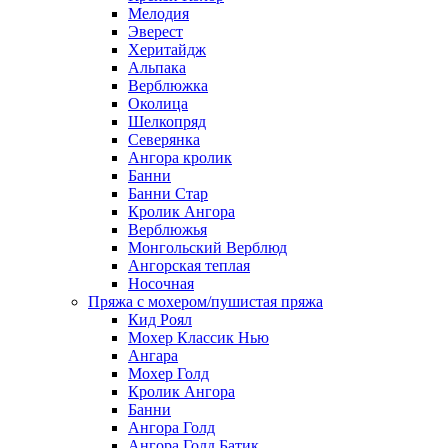
Мелодия
Эверест
Херитайдж
Альпака
Верблюжка
Околица
Шелкопряд
Северянка
Ангора кролик
Банни
Банни Стар
Кролик Ангора
Верблюжья
Монгольский Верблюд
Ангорская теплая
Носочная
Пряжа с мохером/пушистая пряжа
Кид Роял
Мохер Классик Нью
Ангара
Мохер Голд
Кролик Ангора
Банни
Ангора Голд
Ангора Голд Батик