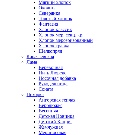
Мягкий хлопок
Околица
Северянка
Толстый хлопок
Фантазия
Хлопок классик
Хлопок мер. секц. кр.
Хлопок мерсеризованный
Хлопок травка
Шелкопряд
Карачаевская
Лама
Веревочная
Нить Люрекс
Носочная добавка
Рукодельница
Соната
Пехорка
Ангорская теплая
Верблюжья
Весенняя
Детская Новинка
Детский Каприз
Жемчужная
Мериносовая