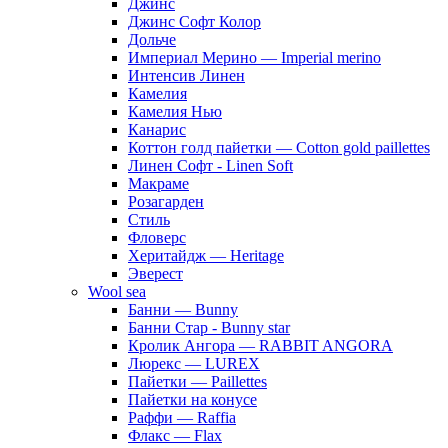
Джинс
Джинс Софт Колор
Дольче
Империал Мерино — Imperial merino
Интенсив Линен
Камелия
Камелия Нью
Канарис
Коттон голд пайетки — Cotton gold paillettes
Линен Софт - Linen Soft
Макраме
Розагарден
Стиль
Фловерс
Херитайдж — Heritage
Эверест
Wool sea
Банни — Bunny
Банни Стар - Bunny star
Кролик Ангора — RABBIT ANGORA
Люрекс — LUREX
Пайетки — Paillettes
Пайетки на конусе
Раффи — Raffia
Флакс — Flax