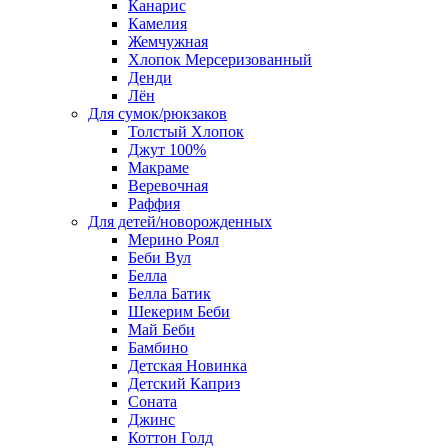
Канарис
Камелия
Жемчужная
Хлопок Мерсеризованный
Денди
Лён
Для сумок/рюкзаков
Толстый Хлопок
Джут 100%
Макраме
Веревочная
Раффия
Для детей/новорожденных
Мерино Роял
Беби Вул
Белла
Белла Батик
Шекерим Беби
Май Беби
Бамбино
Детская Новинка
Детский Каприз
Соната
Джинс
Коттон Голд