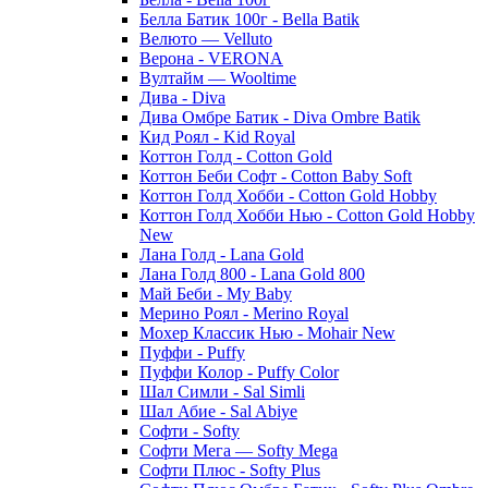
Белла Батик 100г - Bella Batik
Велюто — Velluto
Верона - VERONA
Вултайм — Wooltime
Дива - Diva
Дива Омбре Батик - Diva Ombre Batik
Кид Роял - Kid Royal
Коттон Голд - Cotton Gold
Коттон Беби Софт - Cotton Baby Soft
Коттон Голд Хобби - Cotton Gold Hobby
Коттон Голд Хобби Нью - Cotton Gold Hobby
New
Лана Голд - Lana Gold
Лана Голд 800 - Lana Gold 800
Май Беби - My Baby
Мерино Роял - Merino Royal
Мохер Классик Нью - Mohair New
Пуффи - Puffy
Пуффи Колор - Puffy Color
Шал Симли - Sal Simli
Шал Абие - Sal Abiye
Софти - Softy
Софти Мега — Softy Mega
Софти Плюс - Softy Plus