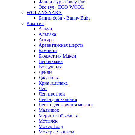
Фэнси фур - Fancy Fur
Эко вул - ECO WOOL
WOLANS YARN
Банни беби - Bunny Baby
Камтекс
Альма
Альпака
Ангара
Аргентинская шерсть
Бамбино
Бюджетная Макси
Верблюжка
Воздушная
Денди
Джутовая
Криа Альпака
Лен
Лен цветной
Лента для валяния
Лента для валяния меланж
Малышок
Меринго объемная
Мотылёк
Мохер Голд
Мохер с хлопком