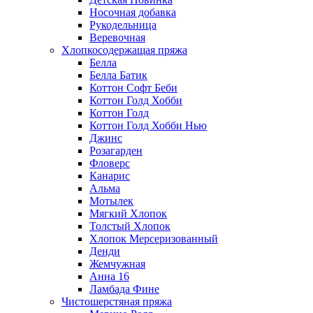
Носочная добавка
Рукодельница
Веревочная
Хлопкосодержащая пряжа
Белла
Белла Батик
Коттон Софт Беби
Коттон Голд Хобби
Коттон Голд
Коттон Голд Хобби Нью
Джинс
Розагарден
Фловерс
Канарис
Альма
Мотылек
Мягкий Хлопок
Толстый Хлопок
Хлопок Мерсеризованный
Денди
Жемчужная
Анна 16
Ламбада Фине
Чистошерстяная пряжа