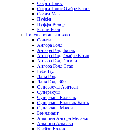
Софти Плюс
Софти Плюс Омбре Батик
Софти Мега
Пуффи
Пуффи Колор
Банни Беби
Полушерстяная пряжа
Соната
Ангора Голд
Ангора Голд Батик
Ангора Голд Омбре Батик
Ангора Голд Симли
Ангора Голд Стар
Беби Вул
Лана Голд
Лана Голд 800
Супервоуш Аритсан
Супервоуш
Суперлана Классик
Суперлана Классик Батик
Суперлана Макси
Бриллиант
Альпина Ангора Меланж
Альпина Альпака
Крейзи Колор