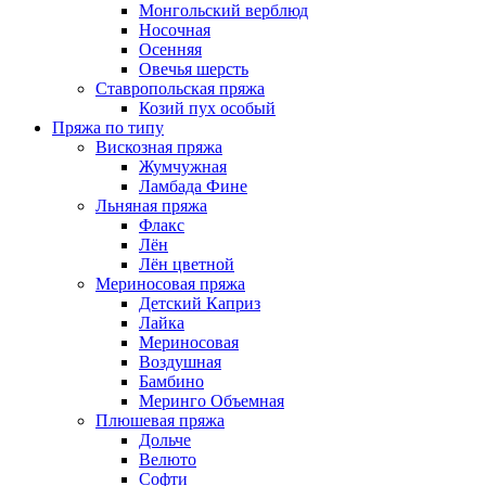
Монгольский верблюд
Носочная
Осенняя
Овечья шерсть
Ставропольская пряжа
Козий пух особый
Пряжа по типу
Вискозная пряжа
Жумчужная
Ламбада Фине
Льняная пряжа
Флакс
Лён
Лён цветной
Мериносовая пряжа
Детский Каприз
Лайка
Мериносовая
Воздушная
Бамбино
Меринго Объемная
Плюшевая пряжа
Дольче
Велюто
Софти