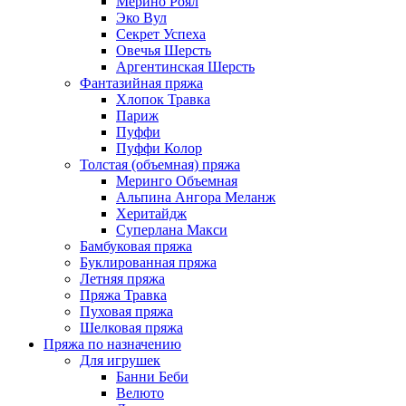
Мерино Роял
Эко Вул
Секрет Успеха
Овечья Шерсть
Аргентинская Шерсть
Фантазийная пряжа
Хлопок Травка
Париж
Пуффи
Пуффи Колор
Толстая (объемная) пряжа
Меринго Объемная
Альпина Ангора Меланж
Херитайдж
Суперлана Макси
Бамбуковая пряжа
Буклированная пряжа
Летняя пряжа
Пряжа Травка
Пуховая пряжа
Шелковая пряжа
Пряжа по назначению
Для игрушек
Банни Беби
Велюто