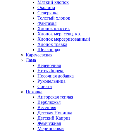
Мягкий хлопок
Околица
Северянка
Толстый хлопок
Фантазия
Хлопок классик
Хлопок мер. секц. кр.
Хлопок мерсеризованный
Хлопок травка
Шелкопряд
Карачаевская
Лама
Веревочная
Нить Люрекс
Носочная добавка
Рукодельница
Соната
Пехорка
Ангорская теплая
Верблюжья
Весенняя
Детская Новинка
Детский Каприз
Жемчужная
Мериносовая