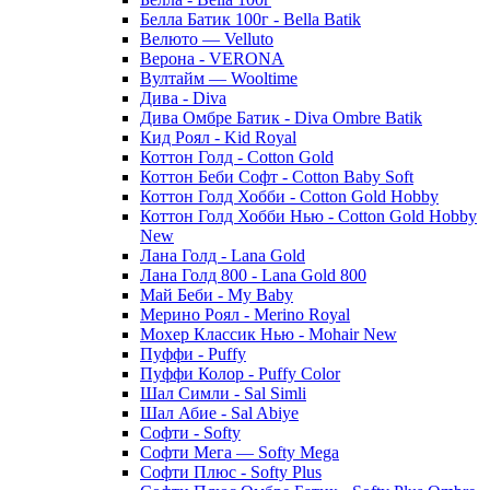
Белла Батик 100г - Bella Batik
Велюто — Velluto
Верона - VERONA
Вултайм — Wooltime
Дива - Diva
Дива Омбре Батик - Diva Ombre Batik
Кид Роял - Kid Royal
Коттон Голд - Cotton Gold
Коттон Беби Софт - Cotton Baby Soft
Коттон Голд Хобби - Cotton Gold Hobby
Коттон Голд Хобби Нью - Cotton Gold Hobby
New
Лана Голд - Lana Gold
Лана Голд 800 - Lana Gold 800
Май Беби - My Baby
Мерино Роял - Merino Royal
Мохер Классик Нью - Mohair New
Пуффи - Puffy
Пуффи Колор - Puffy Color
Шал Симли - Sal Simli
Шал Абие - Sal Abiye
Софти - Softy
Софти Мега — Softy Mega
Софти Плюс - Softy Plus