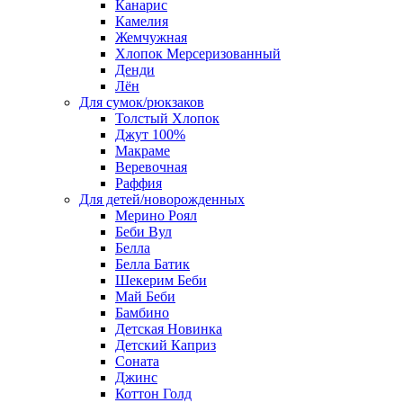
Канарис
Камелия
Жемчужная
Хлопок Мерсеризованный
Денди
Лён
Для сумок/рюкзаков
Толстый Хлопок
Джут 100%
Макраме
Веревочная
Раффия
Для детей/новорожденных
Мерино Роял
Беби Вул
Белла
Белла Батик
Шекерим Беби
Май Беби
Бамбино
Детская Новинка
Детский Каприз
Соната
Джинс
Коттон Голд