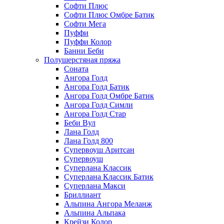
Софти Плюс
Софти Плюс Омбре Батик
Софти Мега
Пуффи
Пуффи Колор
Банни Беби
Полушерстяная пряжа
Соната
Ангора Голд
Ангора Голд Батик
Ангора Голд Омбре Батик
Ангора Голд Симли
Ангора Голд Стар
Беби Вул
Лана Голд
Лана Голд 800
Супервоуш Аритсан
Супервоуш
Суперлана Классик
Суперлана Классик Батик
Суперлана Макси
Бриллиант
Альпина Ангора Меланж
Альпина Альпака
Крейзи Колор