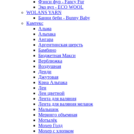
Фэнси фур - Fancy Fur
Эко вул - ECO WOOL
WOLANS YARN
Банни беби - Bunny Baby
Камтекс
Альма
Альпака
Ангара
Аргентинская шерсть
Бамбино
Бюджетная Макси
Верблюжка
Воздушная
Денди
Джутовая
Криа Альпака
Лен
Лен цветной
Лента для валяния
Лента для валяния меланж
Малышок
Меринго объемная
Мотылёк
Мохер Голд
Мохер с хлопком