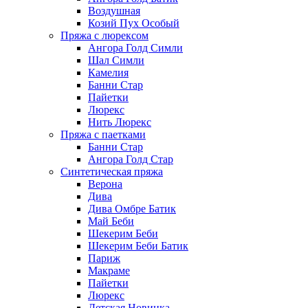
Воздушная
Козий Пух Особый
Пряжа с люрексом
Ангора Голд Симли
Шал Симли
Камелия
Банни Стар
Пайетки
Люрекс
Нить Люрекс
Пряжа с паетками
Банни Стар
Ангора Голд Стар
Синтетическая пряжа
Верона
Дива
Дива Омбре Батик
Май Беби
Шекерим Беби
Шекерим Беби Батик
Париж
Макраме
Пайетки
Люрекс
Детская Новинка