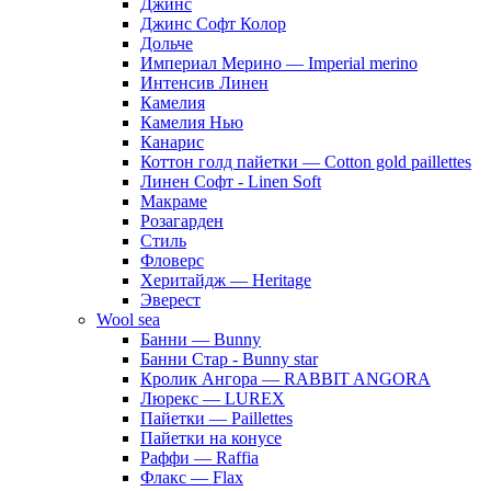
Джинс
Джинс Софт Колор
Дольче
Империал Мерино — Imperial merino
Интенсив Линен
Камелия
Камелия Нью
Канарис
Коттон голд пайетки — Cotton gold paillettes
Линен Софт - Linen Soft
Макраме
Розагарден
Стиль
Фловерс
Херитайдж — Heritage
Эверест
Wool sea
Банни — Bunny
Банни Стар - Bunny star
Кролик Ангора — RABBIT ANGORA
Люрекс — LUREX
Пайетки — Paillettes
Пайетки на конусе
Раффи — Raffia
Флакс — Flax