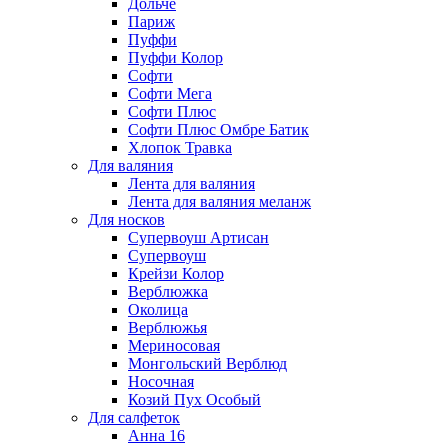
Дольче
Париж
Пуффи
Пуффи Колор
Софти
Софти Мега
Софти Плюс
Софти Плюс Омбре Батик
Хлопок Травка
Для валяния
Лента для валяния
Лента для валяния меланж
Для носков
Супервоуш Артисан
Супервоуш
Крейзи Колор
Верблюжка
Околица
Верблюжья
Мериносовая
Монгольский Верблюд
Носочная
Козий Пух Особый
Для салфеток
Анна 16