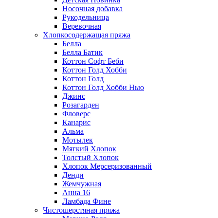
Носочная добавка
Рукодельница
Веревочная
Хлопкосодержащая пряжа
Белла
Белла Батик
Коттон Софт Беби
Коттон Голд Хобби
Коттон Голд
Коттон Голд Хобби Нью
Джинс
Розагарден
Фловерс
Канарис
Альма
Мотылек
Мягкий Хлопок
Толстый Хлопок
Хлопок Мерсеризованный
Денди
Жемчужная
Анна 16
Ламбада Фине
Чистошерстяная пряжа