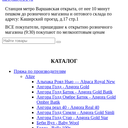
Станция метро Варшавская открыта, от нее 10 минут
пешком до розничного магазина и оптового склада по
адресу: Каширский проезд, д.17 стр.1
ВСЕ покупатели, пришедшие к открытию розничного
магазина (9:30) покупают по мелкооптовым ценам
КАТАЛОГ
Пряжа по производителям
Alize
Альпака Роял Нью — Alpaca Royal New
Ангора Голд - Angora Gold
Ангора Голд Батик - Angora Gold Batik
Ангора Голд Омбре Батик - Angora Gold
Ombre Batik
Ангора реал 40 - Angora Real 40
Ангора Голд Симли - Angora Gold Simli
Ангора Голд Стар - Angora Gold Star
Беби Вул - Baby Wool
Белла - Bella 100г