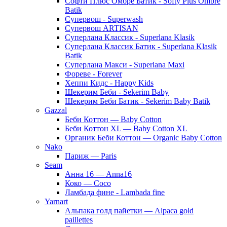
Софти Плюс Омбре Батик - Softy Plus Ombre
Batik
Супервош - Superwash
Супервош ARTISAN
Суперлана Классик - Superlana Klasik
Суперлана Классик Батик - Superlana Klasik
Batik
Суперлана Макси - Superlana Maxi
Фореве - Forever
Хеппи Кидс - Happy Kids
Шекерим Беби - Sekerim Baby
Шекерим Беби Батик - Sekerim Baby Batik
Gazzal
Беби Коттон — Baby Cotton
Беби Коттон XL — Baby Cotton XL
Органик Беби Коттон — Organic Baby Cotton
Nako
Париж — Paris
Seam
Анна 16 — Anna16
Коко — Coco
Ламбада фине - Lambada fine
Yarnart
Альпака голд пайетки — Alpaca gold
paillettes