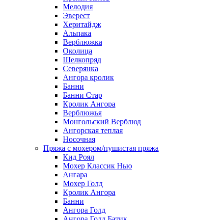
Мелодия
Эверест
Херитайдж
Альпака
Верблюжка
Околица
Шелкопряд
Северянка
Ангора кролик
Банни
Банни Стар
Кролик Ангора
Верблюжья
Монгольский Верблюд
Ангорская теплая
Носочная
Пряжа с мохером/пушистая пряжа
Кид Роял
Мохер Классик Нью
Ангара
Мохер Голд
Кролик Ангора
Банни
Ангора Голд
Ангора Голд Батик