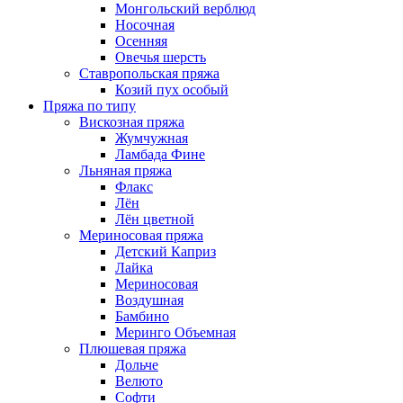
Монгольский верблюд
Носочная
Осенняя
Овечья шерсть
Ставропольская пряжа
Козий пух особый
Пряжа по типу
Вискозная пряжа
Жумчужная
Ламбада Фине
Льняная пряжа
Флакс
Лён
Лён цветной
Мериносовая пряжа
Детский Каприз
Лайка
Мериносовая
Воздушная
Бамбино
Меринго Объемная
Плюшевая пряжа
Дольче
Велюто
Софти