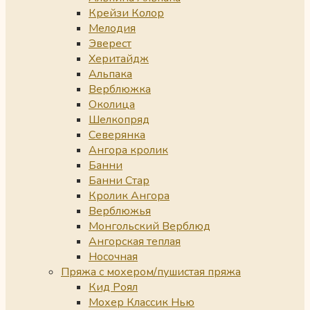
Крейзи Колор
Мелодия
Эверест
Херитайдж
Альпака
Верблюжка
Околица
Шелкопряд
Северянка
Ангора кролик
Банни
Банни Стар
Кролик Ангора
Верблюжья
Монгольский Верблюд
Ангорская теплая
Носочная
Пряжа с мохером/пушистая пряжа
Кид Роял
Мохер Классик Нью