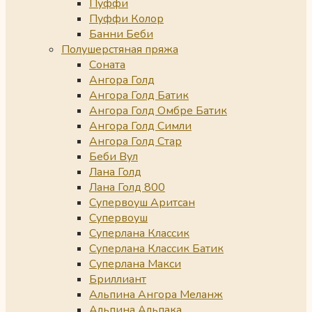
Пуффи
Пуффи Колор
Банни Беби
Полушерстяная пряжа
Соната
Ангора Голд
Ангора Голд Батик
Ангора Голд Омбре Батик
Ангора Голд Симли
Ангора Голд Стар
Беби Вул
Лана Голд
Лана Голд 800
Супервоуш Аритсан
Супервоуш
Суперлана Классик
Суперлана Классик Батик
Суперлана Макси
Бриллиант
Альпина Ангора Меланж
Альпина Альпака