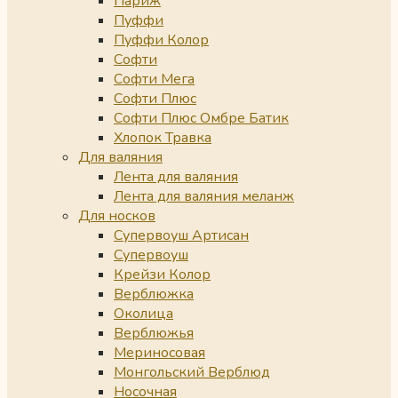
Париж
Пуффи
Пуффи Колор
Софти
Софти Мега
Софти Плюс
Софти Плюс Омбре Батик
Хлопок Травка
Для валяния
Лента для валяния
Лента для валяния меланж
Для носков
Супервоуш Артисан
Супервоуш
Крейзи Колор
Верблюжка
Околица
Верблюжья
Мериносовая
Монгольский Верблюд
Носочная