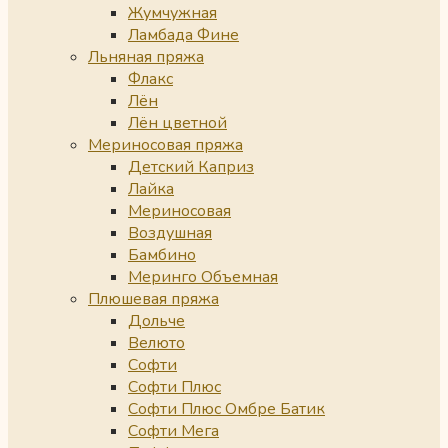
Жумчужная
Ламбада Фине
Льняная пряжа
Флакс
Лён
Лён цветной
Мериносовая пряжа
Детский Каприз
Лайка
Мериносовая
Воздушная
Бамбино
Меринго Объемная
Плюшевая пряжа
Дольче
Велюто
Софти
Софти Плюс
Софти Плюс Омбре Батик
Софти Мега