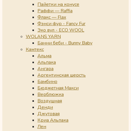
Пайетки на конусе
Раффи — Raffia
Флакс — Flax
Фэнси фур - Fancy Fur
Эко вул - ECO WOOL
WOLANS YARN
Банни беби - Bunny Baby
Камтекс
Альма
Альпака
Ангара
Аргентинская шерсть
Бамбино
Бюджетная Макси
Верблюжка
Воздушная
Денди
Джутовая
Криа Альпака
Лен