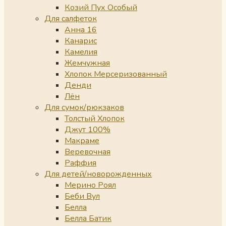
Козий Пух Особый
Для салфеток
Анна 16
Канарис
Камелия
Жемчужная
Хлопок Мерсеризованный
Денди
Лён
Для сумок/рюкзаков
Толстый Хлопок
Джут 100%
Макраме
Веревочная
Раффия
Для детей/новорожденных
Мерино Роял
Беби Вул
Белла
Белла Батик