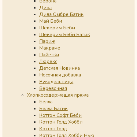
Верона
Дива
Дива Омбре Батик
Май Беби
Шекерим Беби
Шекерим Беби Батик
Париж
Макраме
Пайетки
Люрекс
Детская Новинка
Носочная добавка
Рукодельница
Веревочная
Хлопкосодержащая пряжа
Белла
Белла Батик
Коттон Софт Беби
Коттон Голд Хобби
Коттон Голд
Коттон Голд Хобби Нью