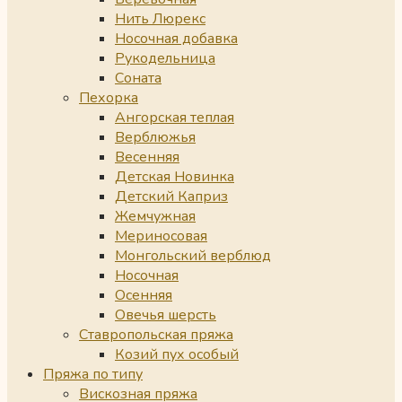
Нить Люрекс
Носочная добавка
Рукодельница
Соната
Пехорка
Ангорская теплая
Верблюжья
Весенняя
Детская Новинка
Детский Каприз
Жемчужная
Мериносовая
Монгольский верблюд
Носочная
Осенняя
Овечья шерсть
Ставропольская пряжа
Козий пух особый
Пряжа по типу
Вискозная пряжа