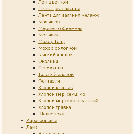
Лен цветной
Лента для валяния
Лента для валяния меланж
Малышок
Меринго объемная
Мотылёк
Мохер Голд
Мохер с хлопком
Мягкий хлопок
Околица
Северянка
Толстый хлопок
Фантазия
Хлопок классик
Хлопок мер. секц. кр.
Хлопок мерсеризованный
Хлопок травка
Шелкопряд
Карачаевская
Лама
Веревочная