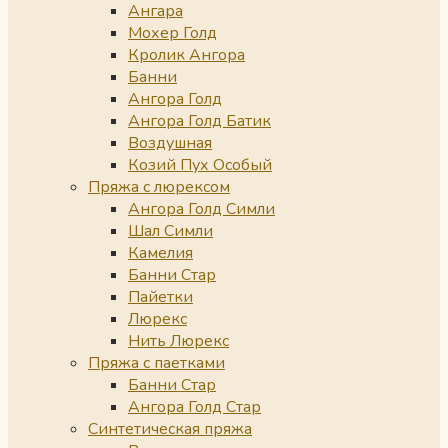
Ангара
Мохер Голд
Кролик Ангора
Банни
Ангора Голд
Ангора Голд Батик
Воздушная
Козий Пух Особый
Пряжа с люрексом
Ангора Голд Симли
Шал Симли
Камелия
Банни Стар
Пайетки
Люрекс
Нить Люрекс
Пряжа с паетками
Банни Стар
Ангора Голд Стар
Синтетическая пряжа