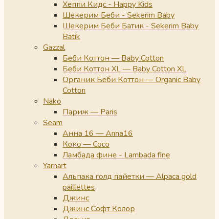
Хеппи Кидс - Happy Kids
Шекерим Беби - Sekerim Baby
Шекерим Беби Батик - Sekerim Baby
Batik
Gazzal
Беби Коттон — Baby Cotton
Беби Коттон XL — Baby Cotton XL
Органик Беби Коттон — Organic Baby
Cotton
Nako
Париж — Paris
Seam
Анна 16 — Anna16
Коко — Coco
Ламбада фине - Lambada fine
Yarnart
Альпака голд пайетки — Alpaca gold
paillettes
Джинс
Джинс Софт Колор