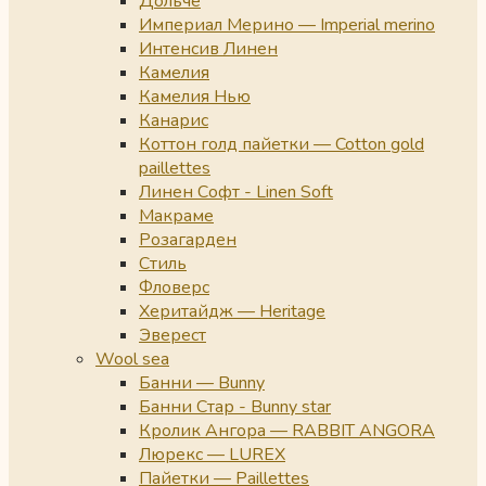
Дольче
Империал Мерино — Imperial merino
Интенсив Линен
Камелия
Камелия Нью
Канарис
Коттон голд пайетки — Cotton gold
paillettes
Линен Софт - Linen Soft
Макраме
Розагарден
Стиль
Фловерс
Херитайдж — Heritage
Эверест
Wool sea
Банни — Bunny
Банни Стар - Bunny star
Кролик Ангора — RABBIT ANGORA
Люрекс — LUREX
Пайетки — Paillettes