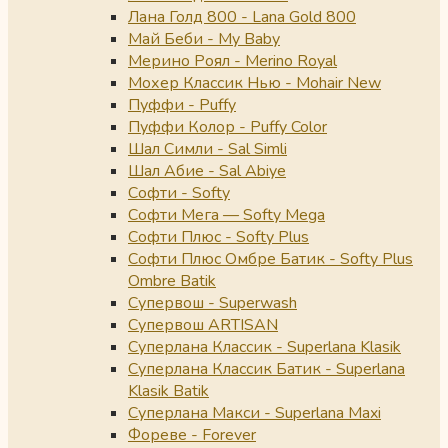
Лана Голд 800 - Lana Gold 800
Май Беби - My Baby
Мерино Роял - Merino Royal
Мохер Классик Нью - Mohair New
Пуффи - Puffy
Пуффи Колор - Puffy Color
Шал Симли - Sal Simli
Шал Абие - Sal Abiye
Софти - Softy
Софти Мега — Softy Mega
Софти Плюс - Softy Plus
Софти Плюс Омбре Батик - Softy Plus
Ombre Batik
Супервош - Superwash
Супервош ARTISAN
Суперлана Классик - Superlana Klasik
Суперлана Классик Батик - Superlana
Klasik Batik
Суперлана Макси - Superlana Maxi
Фореве - Forever