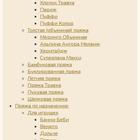
Хлопок Травка
Париж
Пуффи
Пуффи Колор
Толстая (объемная) пряжа
Меринго Объемная
Альпина Ангора Меланж
Херитайдж
Суперлана Макси
Бамбуковая пряжа
Буклированная пряжа
Летняя пряжа
Пряжа Травка
Пуховая пряжа
Шелковая пряжа
Пряжа по назначению
Для игрушек
Банни Беби
Велюто
Дольче