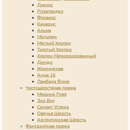
Джинс
Розагарден
Фловерс
Канарис
Альма
Мотылек
Мягкий Хлопок
Толстый Хлопок
Хлопок Мерсеризованный
Денди
Жемчужная
Анна 16
Ламбада Фине
Чистошерстяная пряжа
Мерино Роял
Эко Вул
Секрет Успеха
Овечья Шерсть
Аргентинская Шерсть
Фантазийная пряжа