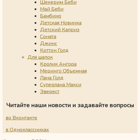
Шекерим Беби
Май Беби
Бамбино
Детская Новинка
Детский Каприз
Соната
Джинс
Коттон Голд
Для шапок
Кролик Ангора
Меринго Объемная
Лана Голд
Суперлана Макси
Эверест
Читайте наши новости и задавайте вопросы
во Вконтакте
в Одноклассниках