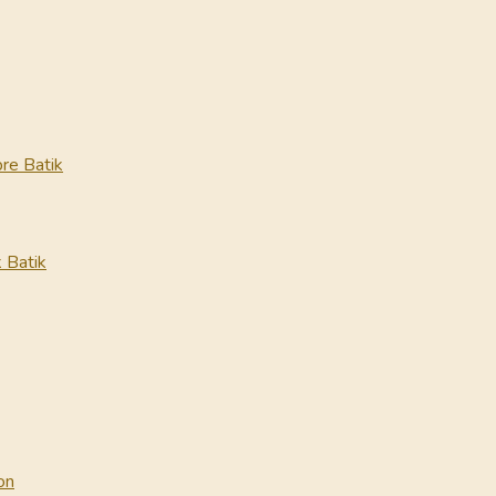
re Batik
 Batik
on