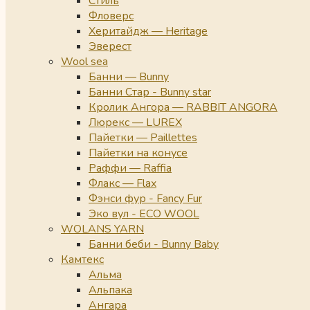
Стиль
Фловерс
Херитайдж — Heritage
Эверест
Wool sea
Банни — Bunny
Банни Стар - Bunny star
Кролик Ангора — RABBIT ANGORA
Люрекс — LUREX
Пайетки — Paillettes
Пайетки на конусе
Раффи — Raffia
Флакс — Flax
Фэнси фур - Fancy Fur
Эко вул - ECO WOOL
WOLANS YARN
Банни беби - Bunny Baby
Камтекс
Альма
Альпака
Ангара