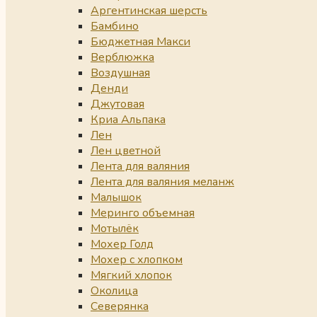
Аргентинская шерсть
Бамбино
Бюджетная Макси
Верблюжка
Воздушная
Денди
Джутовая
Криа Альпака
Лен
Лен цветной
Лента для валяния
Лента для валяния меланж
Малышок
Меринго объемная
Мотылёк
Мохер Голд
Мохер с хлопком
Мягкий хлопок
Околица
Северянка