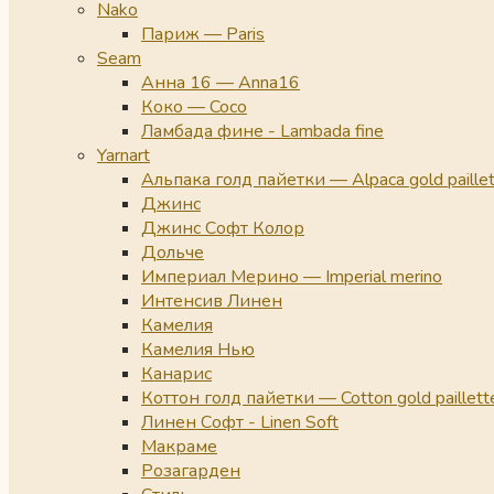
Nako
Париж — Paris
Seam
Анна 16 — Anna16
Коко — Coco
Ламбада фине - Lambada fine
Yarnart
Альпака голд пайетки — Alpaca gold paille
Джинс
Джинс Софт Колор
Дольче
Империал Мерино — Imperial merino
Интенсив Линен
Камелия
Камелия Нью
Канарис
Коттон голд пайетки — Cotton gold paillett
Линен Софт - Linen Soft
Макраме
Розагарден