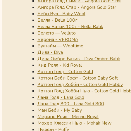
Ангора Голд Симли - Angora Gold Simli
Ангора Голд Стар - Angora Gold Star
Беби Вул - Baby Wool
Белла - Bella 100г
Белла Батик 100г - Bella Batik
Велюто — Velluto
Верона - VERONA
Вултайм — Wooltime
Дива - Diva
Дива Омбре Батик - Diva Ombre Batik
Кид Роял - Kid Royal
Коттон Голд - Cotton Gold
Коттон Беби Софт - Cotton Baby Soft
Коттон Голд Хобби - Cotton Gold Hobby
Коттон Голд Хобби Нью - Cotton Gold Hob
Лана Голд - Lana Gold
Лана Голд 800 - Lana Gold 800
Май Беби - My Baby
Мерино Роял - Merino Royal
Мохер Классик Нью - Mohair New
Пуффи - Puffy