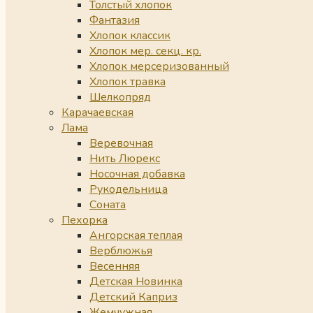
Толстый хлопок
Фантазия
Хлопок классик
Хлопок мер. секц. кр.
Хлопок мерсеризованный
Хлопок травка
Шелкопряд
Карачаевская
Лама
Веревочная
Нить Люрекс
Носочная добавка
Рукодельница
Соната
Пехорка
Ангорская теплая
Верблюжья
Весенняя
Детская Новинка
Детский Каприз
Жемчужная