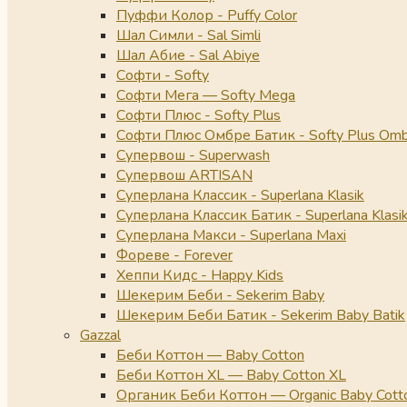
Пуффи Колор - Puffy Color
Шал Симли - Sal Simli
Шал Абие - Sal Abiye
Софти - Softy
Софти Мега — Softy Mega
Софти Плюс - Softy Plus
Софти Плюс Омбре Батик - Softy Plus Omb
Супервош - Superwash
Супервош ARTISAN
Суперлана Классик - Superlana Klasik
Суперлана Классик Батик - Superlana Klasik
Суперлана Макси - Superlana Maxi
Фореве - Forever
Хеппи Кидс - Happy Kids
Шекерим Беби - Sekerim Baby
Шекерим Беби Батик - Sekerim Baby Batik
Gazzal
Беби Коттон — Baby Cotton
Беби Коттон XL — Baby Cotton XL
Органик Беби Коттон — Organic Baby Cott