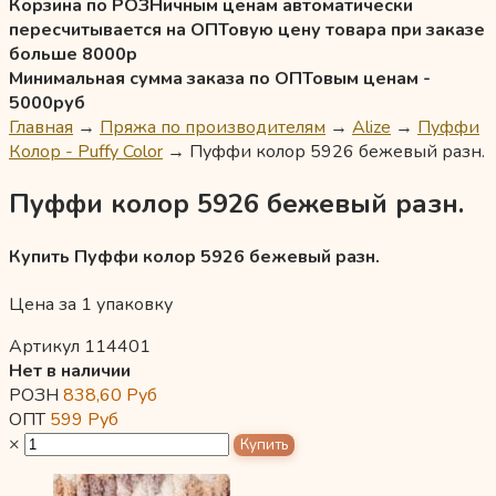
Корзина по РОЗНичным ценам автоматически
пересчитывается на ОПТовую цену товара при заказе
больше 8000р
Минимальная сумма заказа по ОПТовым ценам -
5000руб
Главная
→
Пряжа по производителям
→
Alize
→
Пуффи
Колор - Puffy Color
→
Пуффи колор 5926 бежевый разн.
Пуффи колор 5926 бежевый разн.
Купить Пуффи колор 5926 бежевый разн.
Цена за 1 упаковку
Артикул 114401
Нет в наличии
РОЗН
838,60
Руб
ОПТ
599
Руб
×