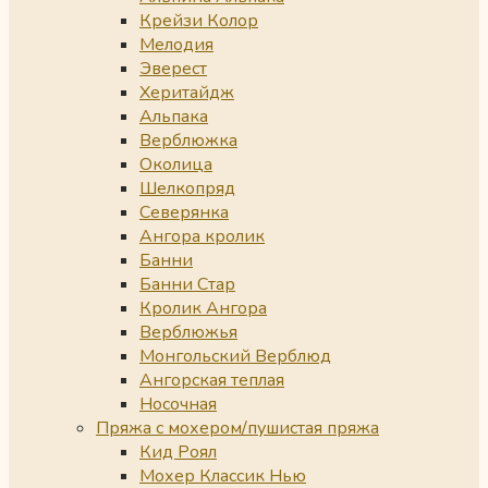
Крейзи Колор
Мелодия
Эверест
Херитайдж
Альпака
Верблюжка
Околица
Шелкопряд
Северянка
Ангора кролик
Банни
Банни Стар
Кролик Ангора
Верблюжья
Монгольский Верблюд
Ангорская теплая
Носочная
Пряжа с мохером/пушистая пряжа
Кид Роял
Мохер Классик Нью