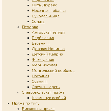
Нить Люрекс
Носочная добавка
Рукодельница
Соната
Пехорка
Ангорская теплая
Верблюжья
Весенняя
Детская Новинка
Детский Каприз
Жемчужная
Мериносовая
Монгольский верблюд
Носочная
Осенняя
Овечья шерсть
Ставропольская пряжа
Козий пух особый
Пряжа по типу
Вискозная пряжа