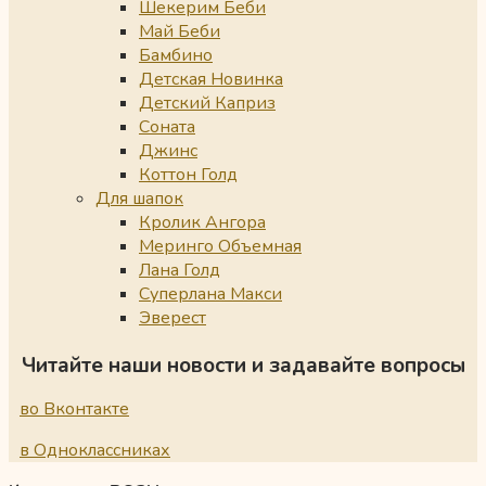
Шекерим Беби
Май Беби
Бамбино
Детская Новинка
Детский Каприз
Соната
Джинс
Коттон Голд
Для шапок
Кролик Ангора
Меринго Объемная
Лана Голд
Суперлана Макси
Эверест
Читайте наши новости и задавайте вопросы
во Вконтакте
в Одноклассниках