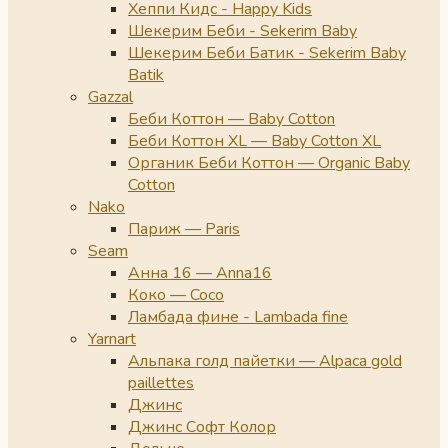
Хеппи Кидс - Happy Kids
Шекерим Беби - Sekerim Baby
Шекерим Беби Батик - Sekerim Baby
Batik
Gazzal
Беби Коттон — Baby Cotton
Беби Коттон XL — Baby Cotton XL
Органик Беби Коттон — Organic Baby
Cotton
Nako
Париж — Paris
Seam
Анна 16 — Anna16
Коко — Coco
Ламбада фине - Lambada fine
Yarnart
Альпака голд пайетки — Alpaca gold
paillettes
Джинс
Джинс Софт Колор