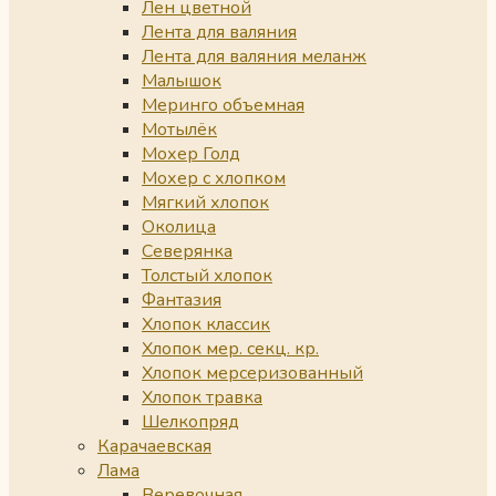
Лен цветной
Лента для валяния
Лента для валяния меланж
Малышок
Меринго объемная
Мотылёк
Мохер Голд
Мохер с хлопком
Мягкий хлопок
Околица
Северянка
Толстый хлопок
Фантазия
Хлопок классик
Хлопок мер. секц. кр.
Хлопок мерсеризованный
Хлопок травка
Шелкопряд
Карачаевская
Лама
Веревочная