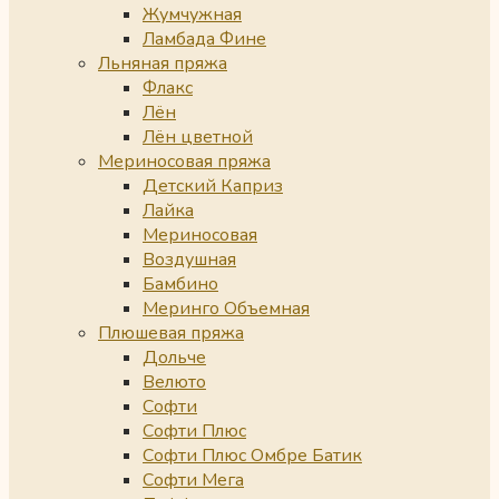
Жумчужная
Ламбада Фине
Льняная пряжа
Флакс
Лён
Лён цветной
Мериносовая пряжа
Детский Каприз
Лайка
Мериносовая
Воздушная
Бамбино
Меринго Объемная
Плюшевая пряжа
Дольче
Велюто
Софти
Софти Плюс
Софти Плюс Омбре Батик
Софти Мега