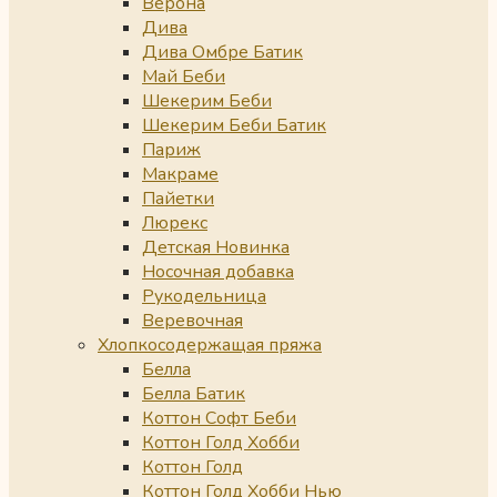
Верона
Дива
Дива Омбре Батик
Май Беби
Шекерим Беби
Шекерим Беби Батик
Париж
Макраме
Пайетки
Люрекс
Детская Новинка
Носочная добавка
Рукодельница
Веревочная
Хлопкосодержащая пряжа
Белла
Белла Батик
Коттон Софт Беби
Коттон Голд Хобби
Коттон Голд
Коттон Голд Хобби Нью