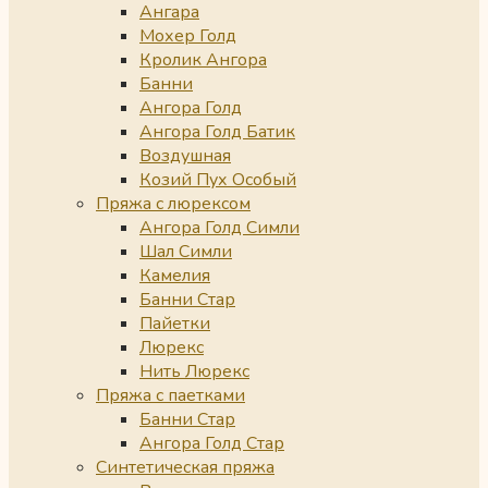
Ангара
Мохер Голд
Кролик Ангора
Банни
Ангора Голд
Ангора Голд Батик
Воздушная
Козий Пух Особый
Пряжа с люрексом
Ангора Голд Симли
Шал Симли
Камелия
Банни Стар
Пайетки
Люрекс
Нить Люрекс
Пряжа с паетками
Банни Стар
Ангора Голд Стар
Синтетическая пряжа