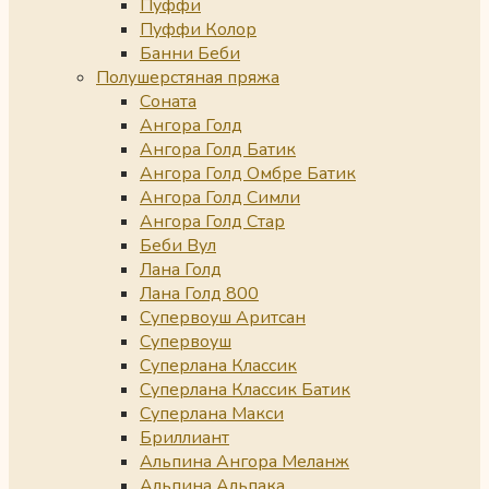
Пуффи
Пуффи Колор
Банни Беби
Полушерстяная пряжа
Соната
Ангора Голд
Ангора Голд Батик
Ангора Голд Омбре Батик
Ангора Голд Симли
Ангора Голд Стар
Беби Вул
Лана Голд
Лана Голд 800
Супервоуш Аритсан
Супервоуш
Суперлана Классик
Суперлана Классик Батик
Суперлана Макси
Бриллиант
Альпина Ангора Меланж
Альпина Альпака