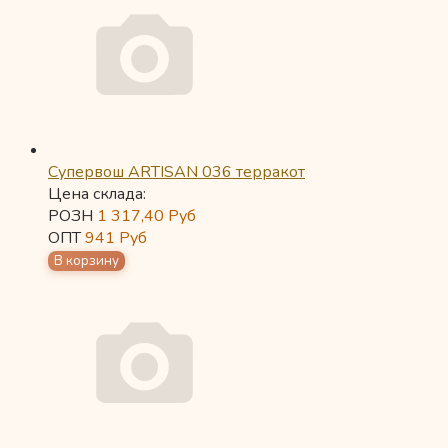
Супервош ARTISAN 036 терракот
Цена склада:
РОЗН
1 317,40
Руб
ОПТ
941
Руб