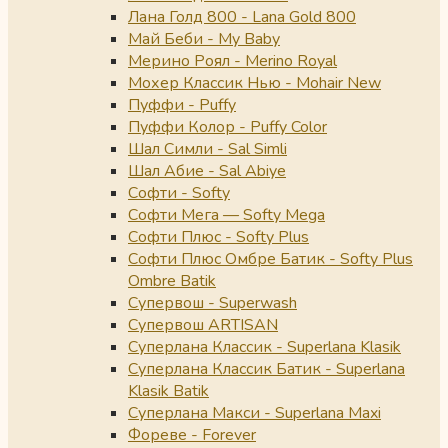
Лана Голд 800 - Lana Gold 800
Май Беби - My Baby
Мерино Роял - Merino Royal
Мохер Классик Нью - Mohair New
Пуффи - Puffy
Пуффи Колор - Puffy Color
Шал Симли - Sal Simli
Шал Абие - Sal Abiye
Софти - Softy
Софти Мега — Softy Mega
Софти Плюс - Softy Plus
Софти Плюс Омбре Батик - Softy Plus
Ombre Batik
Супервош - Superwash
Супервош ARTISAN
Суперлана Классик - Superlana Klasik
Суперлана Классик Батик - Superlana
Klasik Batik
Суперлана Макси - Superlana Maxi
Фореве - Forever