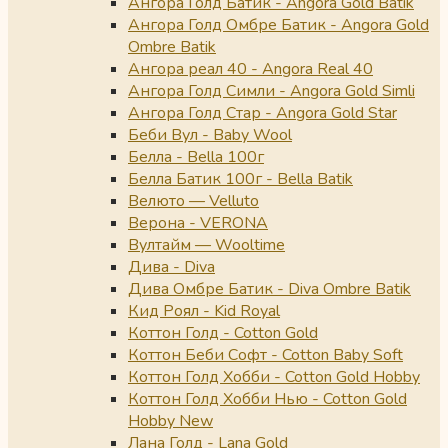
Ангора Голд Батик - Angora Gold Batik
Ангора Голд Омбре Батик - Angora Gold
Ombre Batik
Ангора реал 40 - Angora Real 40
Ангора Голд Симли - Angora Gold Simli
Ангора Голд Стар - Angora Gold Star
Беби Вул - Baby Wool
Белла - Bella 100г
Белла Батик 100г - Bella Batik
Велюто — Velluto
Верона - VERONA
Вултайм — Wooltime
Дива - Diva
Дива Омбре Батик - Diva Ombre Batik
Кид Роял - Kid Royal
Коттон Голд - Cotton Gold
Коттон Беби Софт - Cotton Baby Soft
Коттон Голд Хобби - Cotton Gold Hobby
Коттон Голд Хобби Нью - Cotton Gold
Hobby New
Лана Голд - Lana Gold