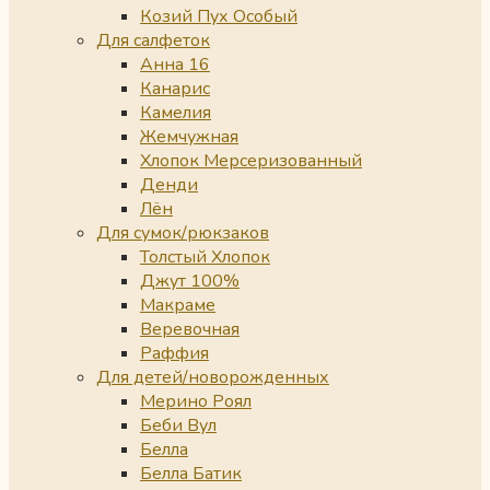
Козий Пух Особый
Для салфеток
Анна 16
Канарис
Камелия
Жемчужная
Хлопок Мерсеризованный
Денди
Лён
Для сумок/рюкзаков
Толстый Хлопок
Джут 100%
Макраме
Веревочная
Раффия
Для детей/новорожденных
Мерино Роял
Беби Вул
Белла
Белла Батик