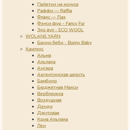
Пайетки на конусе
Раффи — Raffia
Флакс — Flax
Фэнси фур - Fancy Fur
Эко вул - ECO WOOL
WOLANS YARN
Банни беби - Bunny Baby
Камтекс
Альма
Альпака
Ангара
Аргентинская шерсть
Бамбино
Бюджетная Макси
Верблюжка
Воздушная
Денди
Джутовая
Криа Альпака
Лен