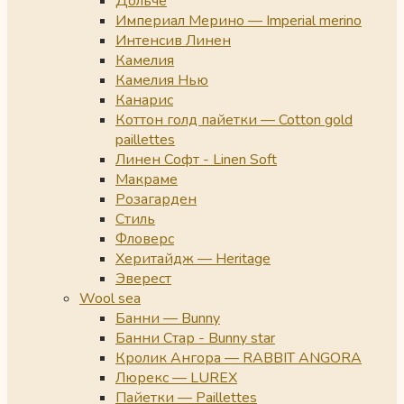
Дольче
Империал Мерино — Imperial merino
Интенсив Линен
Камелия
Камелия Нью
Канарис
Коттон голд пайетки — Cotton gold
paillettes
Линен Софт - Linen Soft
Макраме
Розагарден
Стиль
Фловерс
Херитайдж — Heritage
Эверест
Wool sea
Банни — Bunny
Банни Стар - Bunny star
Кролик Ангора — RABBIT ANGORA
Люрекс — LUREX
Пайетки — Paillettes