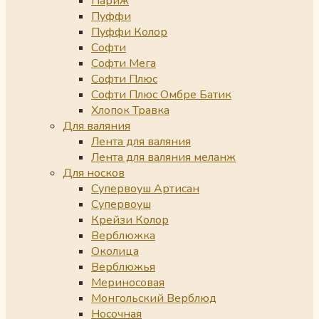
Париж
Пуффи
Пуффи Колор
Софти
Софти Мега
Софти Плюс
Софти Плюс Омбре Батик
Хлопок Травка
Для валяния
Лента для валяния
Лента для валяния меланж
Для носков
Супервоуш Артисан
Супервоуш
Крейзи Колор
Верблюжка
Околица
Верблюжья
Мериносовая
Монгольский Верблюд
Носочная