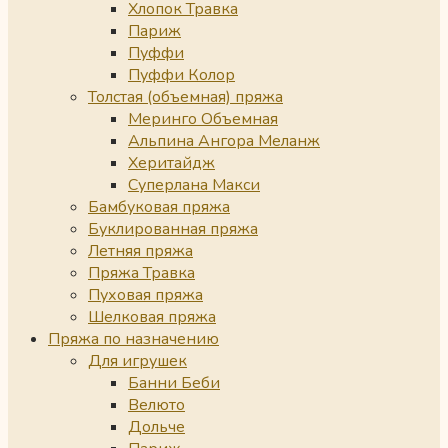
Хлопок Травка
Париж
Пуффи
Пуффи Колор
Толстая (объемная) пряжа
Меринго Объемная
Альпина Ангора Меланж
Херитайдж
Суперлана Макси
Бамбуковая пряжа
Буклированная пряжа
Летняя пряжа
Пряжа Травка
Пуховая пряжа
Шелковая пряжа
Пряжа по назначению
Для игрушек
Банни Беби
Велюто
Дольче