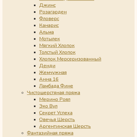
Джинс
Розагарден
Фловерс
Канарис
Альма
Мотылек
Мягкий Хлопок
Толстый Хлопок
Хлопок Мерсеризованный
Денди
Жемчужная
Анна 16
Ламбада Фине
Чистошерстяная пряжа
Мерино Роял
Эко Вул
Секрет Успеха
Овечья Шерсть
Аргентинская Шерсть
Фантазийная пряжа