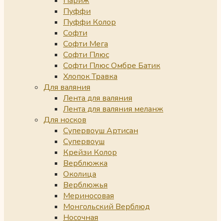
Париж
Пуффи
Пуффи Колор
Софти
Софти Мега
Софти Плюс
Софти Плюс Омбре Батик
Хлопок Травка
Для валяния
Лента для валяния
Лента для валяния меланж
Для носков
Супервоуш Артисан
Супервоуш
Крейзи Колор
Верблюжка
Околица
Верблюжья
Мериносовая
Монгольский Верблюд
Носочная