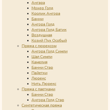
Ангара
Мохер Голд
Кролик Ангора
Банни
Ангора Голд
Ангора Голд Батик
Воздушная
Козий Пух Особый
Пряжа с люрексом
Ангора Голд Симли
Шал Симли
Камелия
Банни Стар
Пайетки
Люрекс
Нить Люрекс
Пряжа с паетками
Банни Стар
Ангора Голд Стар
Синтетическая пряжа