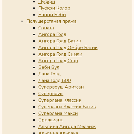
Пуффи
Пуффи Колор
Банни Беби
Полушерстяная пряжа
Соната
Ангора Голд
Ангора Голд Батик
Ангора Голд Омбре Батик
Ангора Голд Симли
Ангора Голд Стар
Беби Вул
Лана Голд
Лана Голд 800
Супервоуш Аритсан
Супервоуш
Суперлана Классик
Суперлана Классик Батик
Суперлана Макси
Бриллиант
Альпина Ангора Меланж
Альпина Альпака