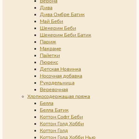
Верона
Дива
Дива Омбре Батик
Май Беби
Шекерим Беби
Шекерим Беби Батик
Париж
Макраме
Пайетки
Люрекс
Детская Новинка
Носочная добавка
Рукодельница
Веревочная
Хлопкосодержащая пряжа
Белла
Белла Батик
Коттон Софт Беби
Коттон Голд Хобби
Коттон Голд
Коттон Голд Хобби Нью