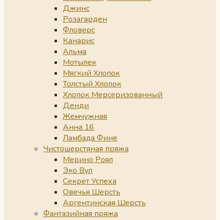
Джинс
Розагарден
Фловерс
Канарис
Альма
Мотылек
Мягкий Хлопок
Толстый Хлопок
Хлопок Мерсеризованный
Денди
Жемчужная
Анна 16
Ламбада Фине
Чистошерстяная пряжа
Мерино Роял
Эко Вул
Секрет Успеха
Овечья Шерсть
Аргентинская Шерсть
Фантазийная пряжа