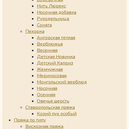
Нить Люрекс
Носочная добавка
Рукодельница
Соната
Пехорка
Ангорская теплая
Верблюжья
Весенняя
Детская Новинка
Детский Каприз
Жемчужная
Мериносовая
Монгольский верблюд
Носочная
Осенняя
Овечья шерсть
Ставропольская пряжа
Козий пух особый
Пряжа по типу
Вискозная пряжа