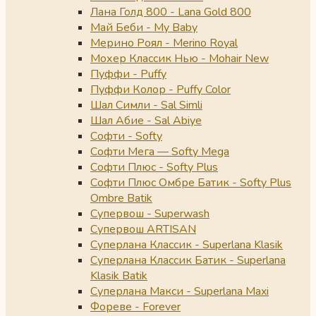
Лана Голд 800 - Lana Gold 800
Май Беби - My Baby
Мерино Роял - Merino Royal
Мохер Классик Нью - Mohair New
Пуффи - Puffy
Пуффи Колор - Puffy Color
Шал Симли - Sal Simli
Шал Абие - Sal Abiye
Софти - Softy
Софти Мега — Softy Mega
Софти Плюс - Softy Plus
Софти Плюс Омбре Батик - Softy Plus
Ombre Batik
Супервош - Superwash
Супервош ARTISAN
Суперлана Классик - Superlana Klasik
Суперлана Классик Батик - Superlana
Klasik Batik
Суперлана Макси - Superlana Maxi
Фореве - Forever