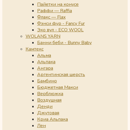
Пайетки на конусе
Раффи — Raffia
Флакс — Flax
Фэнси фур - Fancy Fur
Эко вул - ECO WOOL
WOLANS YARN
Банни беби - Bunny Baby
Камтекс
Альма
Альпака
Ангара
Аргентинская шерсть
Бамбино
Бюджетная Макси
Верблюжка
Воздушная
Денди
Джутовая
Криа Альпака
Лен