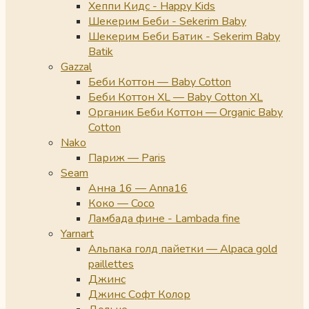
Хеппи Кидс - Happy Kids
Шекерим Беби - Sekerim Baby
Шекерим Беби Батик - Sekerim Baby
Batik
Gazzal
Беби Коттон — Baby Cotton
Беби Коттон XL — Baby Cotton XL
Органик Беби Коттон — Organic Baby
Cotton
Nako
Париж — Paris
Seam
Анна 16 — Anna16
Коко — Coco
Ламбада фине - Lambada fine
Yarnart
Альпака голд пайетки — Alpaca gold
paillettes
Джинс
Джинс Софт Колор