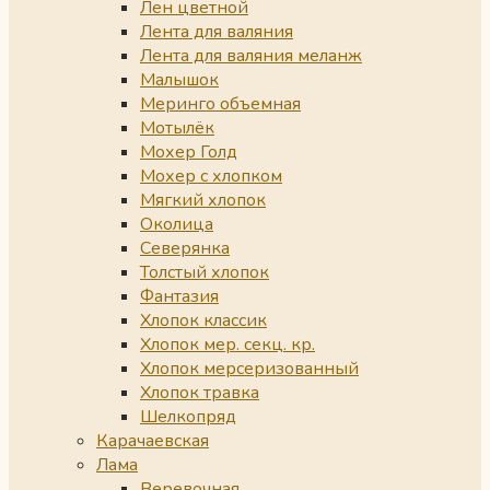
Лен цветной
Лента для валяния
Лента для валяния меланж
Малышок
Меринго объемная
Мотылёк
Мохер Голд
Мохер с хлопком
Мягкий хлопок
Околица
Северянка
Толстый хлопок
Фантазия
Хлопок классик
Хлопок мер. секц. кр.
Хлопок мерсеризованный
Хлопок травка
Шелкопряд
Карачаевская
Лама
Веревочная