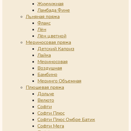
Жумчужная
Ламбада Фине
Льняная пряжа
Флакс
Лён
Лён цветной
Мериносовая пряжа
Детский Каприз
Лайка
Мериносовая
Воздушная
Бамбино
Меринго Объемная
Плюшевая пряжа
Дольче
Велюто
Софти
Софти Плюс
Софти Плюс Омбре Батик
Софти Мега