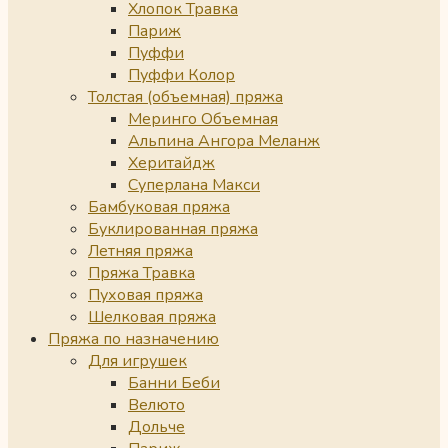
Хлопок Травка
Париж
Пуффи
Пуффи Колор
Толстая (объемная) пряжа
Меринго Объемная
Альпина Ангора Меланж
Херитайдж
Суперлана Макси
Бамбуковая пряжа
Буклированная пряжа
Летняя пряжа
Пряжа Травка
Пуховая пряжа
Шелковая пряжа
Пряжа по назначению
Для игрушек
Банни Беби
Велюто
Дольче