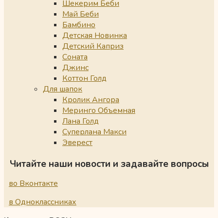
Шекерим Беби
Май Беби
Бамбино
Детская Новинка
Детский Каприз
Соната
Джинс
Коттон Голд
Для шапок
Кролик Ангора
Меринго Объемная
Лана Голд
Суперлана Макси
Эверест
Читайте наши новости и задавайте вопросы
во Вконтакте
в Одноклассниках