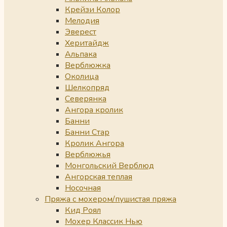
Крейзи Колор
Мелодия
Эверест
Херитайдж
Альпака
Верблюжка
Околица
Шелкопряд
Северянка
Ангора кролик
Банни
Банни Стар
Кролик Ангора
Верблюжья
Монгольский Верблюд
Ангорская теплая
Носочная
Пряжа с мохером/пушистая пряжа
Кид Роял
Мохер Классик Нью