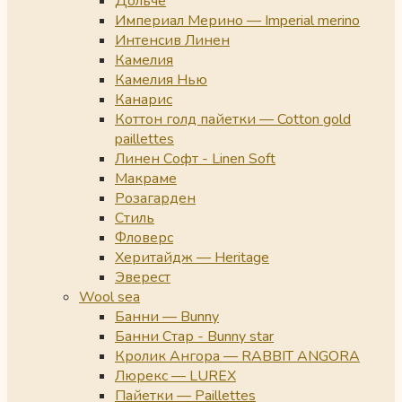
Дольче
Империал Мерино — Imperial merino
Интенсив Линен
Камелия
Камелия Нью
Канарис
Коттон голд пайетки — Cotton gold
paillettes
Линен Софт - Linen Soft
Макраме
Розагарден
Стиль
Фловерс
Херитайдж — Heritage
Эверест
Wool sea
Банни — Bunny
Банни Стар - Bunny star
Кролик Ангора — RABBIT ANGORA
Люрекс — LUREX
Пайетки — Paillettes