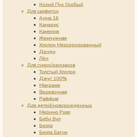
Козий Пух Особый
Для салфеток
Анна 16
Канарис
Камелия
Жемчужная
Хлопок Мерсеризованный
Денди
Лён
Для сумок/рюкзаков
Толстый Хлопок
Джут 100%
Макраме
Веревочная
Раффия
Для детей/новорожденных
Мерино Роял
Беби Вул
Белла
Белла Батик