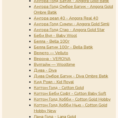
Ангора Голд Батик - Angora Gold Batik
Ангора Голд Омбре Батик - Angora Gold
Ombre Batik
Ангора реал 40 - Angora Real 40
Ангора Голд Симли - Angora Gold Simli
Ангора Голд Стар - Angora Gold Star
Беби Вул - Baby Wool
Белла - Bella 100г
Белла Батик 100г - Bella Batik
Велюто — Velluto
Верона - VERONA
Вултайм — Wooltime
Дива - Diva
Дива Омбре Батик - Diva Ombre Batik
Кид Роял - Kid Royal
Коттон Голд - Cotton Gold
Коттон Беби Софт - Cotton Baby Soft
Коттон Голд Хобби - Cotton Gold Hobby
Коттон Голд Хобби Нью - Cotton Gold
Hobby New
Лана Голд - Lana Gold