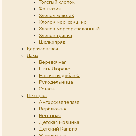
Толстый хлопок
Фантазия
Хлопок классик
Хлопок мер. секц. кр.
Хлопок мерсеризованный
Хлопок травка
Шелкопряд
Карачаевская
Лама
Веревочная
Нить Люрекс
Носочная добавка
Рукодельница
Соната
Пехорка
Ангорская теплая
Верблюжья
Весенняя
Детская Новинка
Детский Каприз
Жемчужная