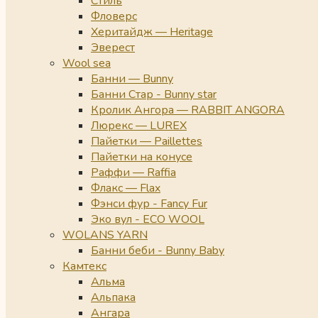
Стиль
Фловерс
Херитайдж — Heritage
Эверест
Wool sea
Банни — Bunny
Банни Стар - Bunny star
Кролик Ангора — RABBIT ANGORA
Люрекс — LUREX
Пайетки — Paillettes
Пайетки на конусе
Раффи — Raffia
Флакс — Flax
Фэнси фур - Fancy Fur
Эко вул - ECO WOOL
WOLANS YARN
Банни беби - Bunny Baby
Камтекс
Альма
Альпака
Ангара