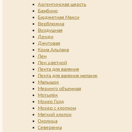
Аргентинская шерсть
Бамбино
Бюджетная Макси
Верблюжка
Воздушная
Денди
Джутовая
Криа Альпака
Лен
Лен цветной
Лента для валяния
Лента для валяния меланж
Малышок
Меринго объемная
Мотылёк
Мохер Голд
Мохер с хлопком
Мягкий хлопок
Околица
Северянка