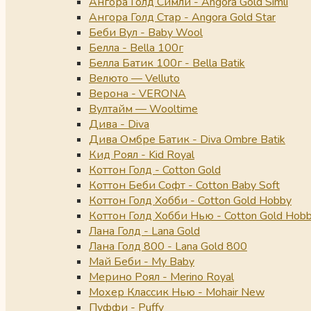
Ангора Голд Симли - Angora Gold Simli
Ангора Голд Стар - Angora Gold Star
Беби Вул - Baby Wool
Белла - Bella 100г
Белла Батик 100г - Bella Batik
Велюто — Velluto
Верона - VERONA
Вултайм — Wooltime
Дива - Diva
Дива Омбре Батик - Diva Ombre Batik
Кид Роял - Kid Royal
Коттон Голд - Cotton Gold
Коттон Беби Софт - Cotton Baby Soft
Коттон Голд Хобби - Cotton Gold Hobby
Коттон Голд Хобби Нью - Cotton Gold Hob
Лана Голд - Lana Gold
Лана Голд 800 - Lana Gold 800
Май Беби - My Baby
Мерино Роял - Merino Royal
Мохер Классик Нью - Mohair New
Пуффи - Puffy