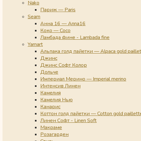
Nako
Париж — Paris
Seam
Анна 16 — Anna16
Коко — Coco
Ламбада фине - Lambada fine
Yarnart
Альпака голд пайетки — Alpaca gold paille
Джинс
Джинс Софт Колор
Дольче
Империал Мерино — Imperial merino
Интенсив Линен
Камелия
Камелия Нью
Канарис
Коттон голд пайетки — Cotton gold paillett
Линен Софт - Linen Soft
Макраме
Розагарден