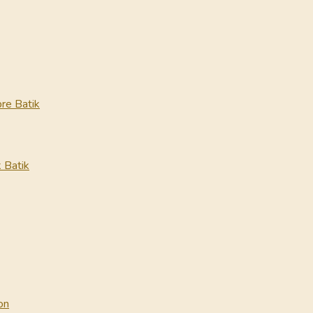
re Batik
 Batik
on