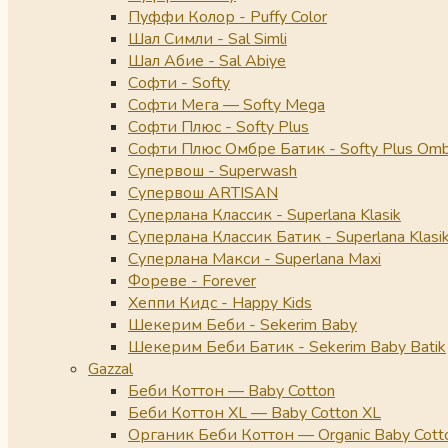
Пуффи Колор - Puffy Color
Шал Симли - Sal Simli
Шал Абие - Sal Abiye
Софти - Softy
Софти Мега — Softy Mega
Софти Плюс - Softy Plus
Софти Плюс Омбре Батик - Softy Plus Omb
Супервош - Superwash
Супервош ARTISAN
Суперлана Классик - Superlana Klasik
Суперлана Классик Батик - Superlana Klasik
Суперлана Макси - Superlana Maxi
Фореве - Forever
Хеппи Кидс - Happy Kids
Шекерим Беби - Sekerim Baby
Шекерим Беби Батик - Sekerim Baby Batik
Gazzal
Беби Коттон — Baby Cotton
Беби Коттон XL — Baby Cotton XL
Органик Беби Коттон — Organic Baby Cott